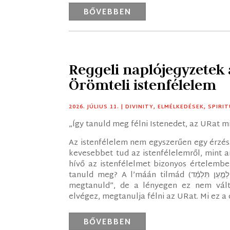
BŐVEBBEN
Reggeli naplójegyzetek
Örömteli istenfélelem
2026. JÚLIUS 11.
|
DIVINITY
,
ELMÉLKEDÉSEK
,
SPIRI
„Így tanuld meg félni Istenedet, az URat 
Az istenfélelem nem egyszerűen egy érzés
kevesebbet tud az istenfélelemről, mint am
hívő az istenfélelmet bizonyos értelembe
tanuld meg? A l’máán tilmád (‎לְמַ֣עַן תִּלְמַ֗ד) pontosabb fordítása az lenne, hogy „azért, hogy
megtanuld”, de a lényegen ez nem válto
elvégez, megtanulja félni az URat. Mi ez 
BŐVEBBEN