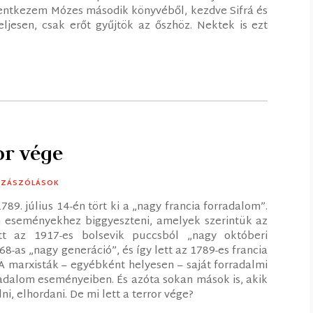
entkezem Mózes második könyvéből, kezdve Sifrá és
ljesen, csak erőt gyűjtök az őszhöz. Nektek is ezt
or vége
ZZÁSZÓLÁSOK
9. július 14-én tört ki a „nagy francia forradalom”.
n eseményekhez biggyeszteni, amelyek szerintük az
ett az 1917-es bolsevik puccsból „nagy októberi
68-as „nagy generáció”, és így lett az 1789-es francia
A marxisták – egyébként helyesen – saját forradalmi
rradalom eseményeiben. És azóta sokan mások is, akik
i, elhordani. De mi lett a terror vége?