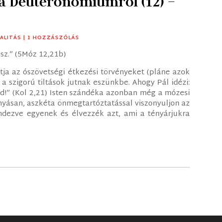
 a Deuteronomiumról (12) –
UALITÁS
| 1 HOZZÁSZÓLÁS
sz.” (5Móz 12,21b)
tja az ószövetségi étkezési törvényeket (pláne azok
 a szigorú tiltások jutnak eszünkbe. Ahogy Pál idézi:
tsd!” (Kol 2,21) Isten szándéka azonban még a mózesi
nnyásan, aszkéta önmegtartóztatással viszonyuljon az
ndezve egyenek és élvezzék azt, ami a tényárjukra