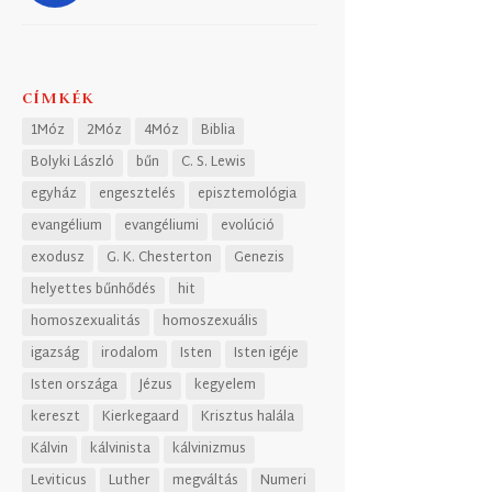
CÍMKÉK
1Móz
2Móz
4Móz
Biblia
Bolyki László
bűn
C. S. Lewis
egyház
engesztelés
episztemológia
evangélium
evangéliumi
evolúció
exodusz
G. K. Chesterton
Genezis
helyettes bűnhődés
hit
homoszexualitás
homoszexuális
igazság
irodalom
Isten
Isten igéje
Isten országa
Jézus
kegyelem
kereszt
Kierkegaard
Krisztus halála
Kálvin
kálvinista
kálvinizmus
Leviticus
Luther
megváltás
Numeri