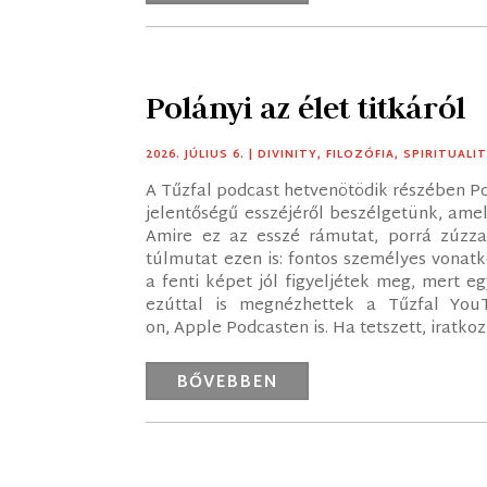
Polányi az élet titkáról
2026. JÚLIUS 6.
|
DIVINITY
,
FILOZÓFIA
,
SPIRITUALI
A Tűzfal podcast hetvenötödik részében P
jelentőségű esszéjéről beszélgetünk, amel
Amire ez az esszé rámutat, porrá zúzza 
túlmutat ezen is: fontos személyes vona
a fenti képet jól figyeljétek meg, mert e
ezúttal is megnézhettek a Tűzfal YouT
on, Apple Podcasten is. Ha tetszett, iratkozz
BŐVEBBEN