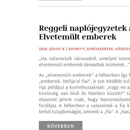
Reggeli naplójegyzetek
Elvetemült emberek
2026. JÚLIUS 8.
|
DIVINITY
,
ELMÉLKEDÉSEK
,
KÖZÖS
„Ha valamelyik városodról, amelyet Isten
elvetemült emberek támadtak köztetek…” 
Az „elvetemült emberek” a héberben így hangzik: ánásim bené-bel
„emberek, belíja’al fiai”. A szó később tul
írja például a korinthusiaknak: „Vagy mi 
közösség van hívő és hitetlen között?” (
olyasmit jelent csak, hogy haszontalansá
fordítja). A héberben a valaminek a fia k
belső tulajdonságát, aminek a „fia”. A „ha
BŐVEBBEN