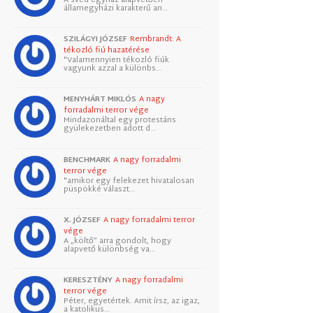
államegyházi karakterű an…
SZILÁGYI JÓZSEF
Rembrandt: A
tékozló fiú hazatérése
"Valamennyien tékozló fiúk
vagyunk azzal a különbs…
MENYHÁRT MIKLÓS
A nagy
forradalmi terror vége
Mindazonáltal egy protestáns
gyülekezetben adott d…
BENCHMARK
A nagy forradalmi
terror vége
"amikor egy felekezet hivatalosan
püspökké választ…
X. JÓZSEF
A nagy forradalmi terror
vége
A „költő” arra gondolt, hogy
alapvető különbség va…
KERESZTÉNY
A nagy forradalmi
terror vége
Péter, egyetértek. Amit írsz, az igaz,
a katolikus…