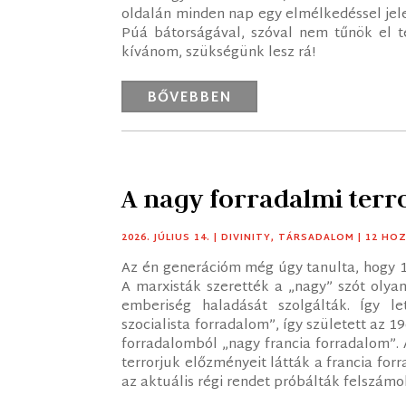
oldalán minden nap egy elmélkedéssel jel
Púá bátorságával, szóval nem tűnök el te
kívánom, szükségünk lesz rá!
BŐVEBBEN
A nagy forradalmi terr
2026. JÚLIUS 14.
|
DIVINITY
,
TÁRSADALOM
| 12 HO
Az én generációm még úgy tanulta, hogy 178
A marxisták szerették a „nagy” szót olya
emberiség haladását szolgálták. Így l
szocialista forradalom”, így született az 19
forradalomból „nagy francia forradalom”. 
terrorjuk előzményeit látták a francia fo
az aktuális régi rendet próbálták felszámoln