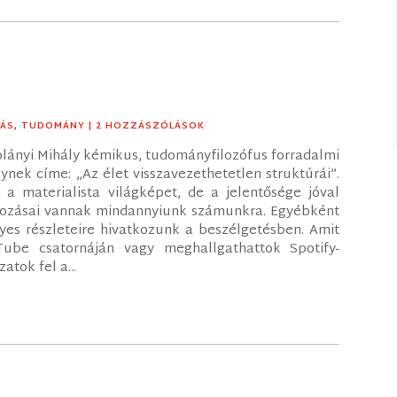
TÁS
,
TUDOMÁNY
| 2 HOZZÁSZÓLÁSOK
olányi Mihály kémikus, tudományfilozófus forradalmi
ynek címe: „Az élet visszavezethetetlen struktúrái”.
a materialista világképet, de a jelentősége jóval
tkozásai vannak mindannyiunk számunkra. Egyébként
gyes részleteire hivatkozunk a beszélgetésben. Amit
ube csatornáján vagy meghallgathattok Spotify-
atok fel a...