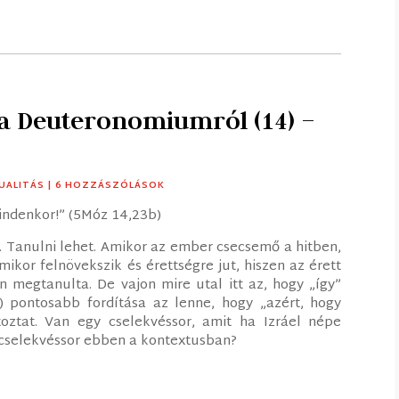
 a Deuteronomiumról (14) –
TUALITÁS
| 6 HOZZÁSZÓLÁSOK
mindenkor!” (5Móz 14,23b)
. Tanulni lehet. Amikor az ember csecsemő a hitben,
ikor felnövekszik és érettségre jut, hiszen az érett
n megtanulta. De vajon mire utal itt az, hogy „így”
ztat. Van egy cselekvéssor, amit ha Izráel népe
a cselekvéssor ebben a kontextusban?