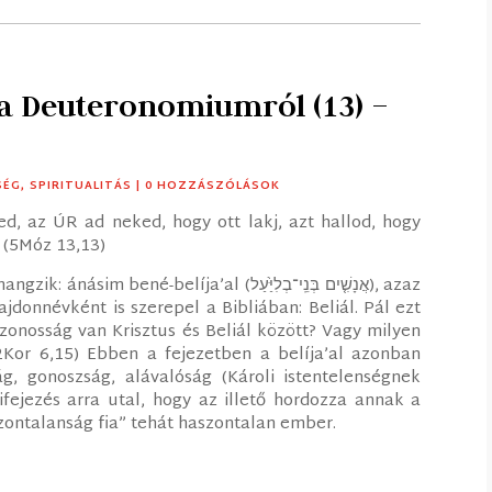
 a Deuteronomiumról (13) –
SÉG
,
SPIRITUALITÁS
| 0 HOZZÁSZÓLÁSOK
ed, az ÚR ad neked, hogy ott lakj, azt hallod, hogy
(5Móz 13,13)
íja’al (‎אֲנָשִׁ֤ים בְּנֵֽי־בְלִיַּ֙עַל), azaz
ajdonnévként is szerepel a Bibliában: Beliál. Pál ezt
azonosság van Krisztus és Beliál között? Vagy milyen
2Kor 6,15) Ebben a fejezetben a belíja’al azonban
g, gonoszság, alávalóság (Károli istentelenségnek
ifejezés arra utal, hogy az illető hordozza annak a
szontalanság fia” tehát haszontalan ember.