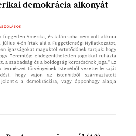
erikai demokrácia alkonyát
ÁSZÓLÁSOK
a független Amerika, és talán soha nem volt akkora
július 4-én írták alá a Függetlenségi Nyilatkozatot,
en igazságokat maguktól értetődőnek tartjuk: hogy
gy Teremtője elidegeníthetetlen jogokkal ruházta
let, a szabadság és a boldogság keresésének joga.” Ez
a természet törvényeinek Istenéből vezette le saját
dést, hogy vajon az istenhitből származtatott
t jelent-e a demokráciára, vagy éppenhogy alapja