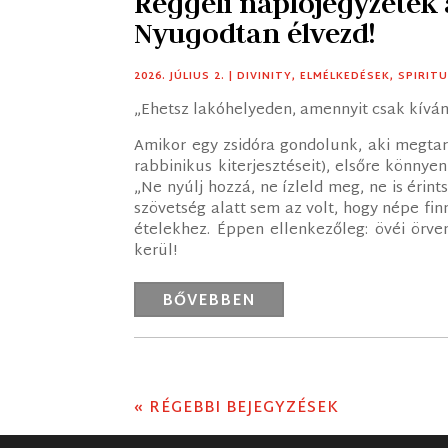
Reggeli naplójegyzetek
Nyugodtan élvezd!
2026. JÚLIUS 2.
|
DIVINITY
,
ELMÉLKEDÉSEK
,
SPIRIT
„Ehetsz lakóhelyeden, amennyit csak kíván
Amikor egy zsidóra gondolunk, aki megtar
rabbinikus kiterjesztéseit), elsőre könnyen
„Ne nyúlj hozzá, ne ízleld meg, ne is érin
szövetség alatt sem az volt, hogy népe fi
ételekhez. Éppen ellenkezőleg: övéi örve
kerül!
BŐVEBBEN
« RÉGEBBI BEJEGYZÉSEK