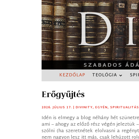
KEZDŐLAP
TEOLÓGIA
SPI
Erőgyűjtés
2026. JÚLIUS 17.
|
DIVINITY
,
EGYÉN
,
SPIRITUALITÁ
Idén is elmegy a blog néhány hét szünetr
ami – ahogy az előző rész végén jeleztük 
szólni (ha szeretnétek elolvasni a regény
nem nagyon lesz itt más, csak lehúzott roló