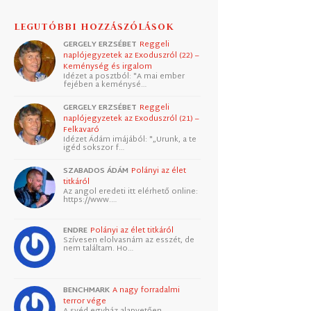
LEGUTÓBBI HOZZÁSZÓLÁSOK
GERGELY ERZSÉBET
Reggeli
naplójegyzetek az Exoduszról (22) –
Keménység és irgalom
Idézet a posztból: "A mai ember
fejében a keménysé…
GERGELY ERZSÉBET
Reggeli
naplójegyzetek az Exoduszról (21) –
Felkavaró
Idézet Ádám imájából: "„Urunk, a te
igéd sokszor f…
SZABADOS ÁDÁM
Polányi az élet
titkáról
Az angol eredeti itt elérhető online:
https://www.…
ENDRE
Polányi az élet titkáról
Szívesen elolvasnám az esszét, de
nem találtam. Ho…
BENCHMARK
A nagy forradalmi
terror vége
A svéd egyház alapvetően