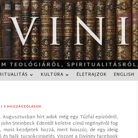
RITUALITÁS
KULTÚRA
ÉLETRAJZOK
ENGLISH
S
| 3 HOZZÁSZÓLÁSOK
e. Augusztusban hírt adok még egy Tűzfal epizódról,
– John Steinbeck Édentől keletre című regényéről fog
t, most kezdjetek hozzá, mert hosszú), de egy ideig
 és halk tücsökciripelés. Viszont a Divinity facebook