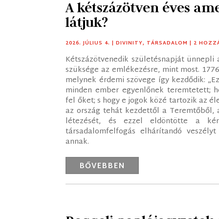
A kétszázötven éves am
látjuk?
2026. JÚLIUS 4.
|
DIVINITY
,
TÁRSADALOM
| 2 HOZZ
Kétszázötvenedik születésnapját ünnepli 
szüksége az emlékezésre, mint most. 1776. 
melynek érdemi szövege így kezdődik: „Ez
minden ember egyenlőnek teremtetett; ho
fel őket; s hogy e jogok közé tartozik az é
az ország tehát kezdettől a Teremtőből, 
létezését, és ezzel eldöntötte a kér
társadalomfelfogás elhárítandó veszély
annak.
BŐVEBBEN