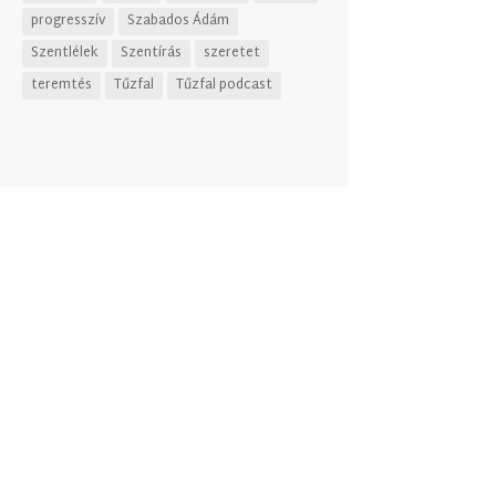
progresszív
Szabados Ádám
Szentlélek
Szentírás
szeretet
teremtés
Tűzfal
Tűzfal podcast