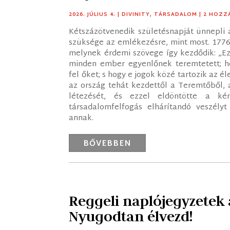
2026. JÚLIUS 4.
|
DIVINITY
,
TÁRSADALOM
| 2 HOZZ
Kétszázötvenedik születésnapját ünnepli 
szüksége az emlékezésre, mint most. 1776. 
melynek érdemi szövege így kezdődik: „Ez
minden ember egyenlőnek teremtetett; ho
fel őket; s hogy e jogok közé tartozik az é
az ország tehát kezdettől a Teremtőből, 
létezését, és ezzel eldöntötte a kér
társadalomfelfogás elhárítandó veszély
annak.
BŐVEBBEN
Reggeli naplójegyzetek
Nyugodtan élvezd!