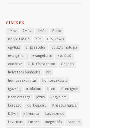
CÍMKÉK
1Móz
2Móz
4Móz
Biblia
Bolyki László
bűn
C. S. Lewis
egyház
engesztelés
episztemológia
evangélium
evangéliumi
evolúció
exodusz
G. K. Chesterton
Genezis
helyettes bűnhődés
hit
homoszexualitás
homoszexuális
igazság
irodalom
Isten
Isten igéje
Isten országa
Jézus
kegyelem
kereszt
Kierkegaard
Krisztus halála
Kálvin
kálvinista
kálvinizmus
Leviticus
Luther
megváltás
Numeri