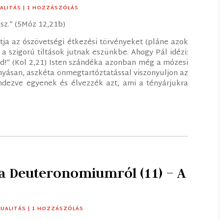
UALITÁS
| 1 HOZZÁSZÓLÁS
sz.” (5Móz 12,21b)
tja az ószövetségi étkezési törvényeket (pláne azok
 a szigorú tiltások jutnak eszünkbe. Ahogy Pál idézi:
tsd!” (Kol 2,21) Isten szándéka azonban még a mózesi
nnyásan, aszkéta önmegtartóztatással viszonyuljon az
ndezve egyenek és élvezzék azt, ami a tényárjukra
 a Deuteronomiumról (11) – A
TUALITÁS
| 1 HOZZÁSZÓLÁS