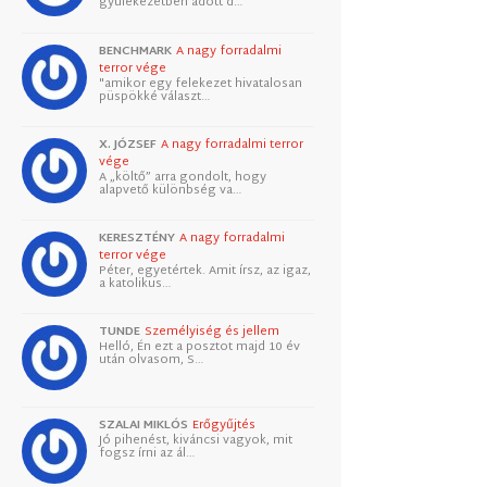
gyülekezetben adott d…
BENCHMARK
A nagy forradalmi
terror vége
"amikor egy felekezet hivatalosan
püspökké választ…
X. JÓZSEF
A nagy forradalmi terror
vége
A „költő” arra gondolt, hogy
alapvető különbség va…
KERESZTÉNY
A nagy forradalmi
terror vége
Péter, egyetértek. Amit írsz, az igaz,
a katolikus…
TUNDE
Személyiség és jellem
Helló, Én ezt a posztot majd 10 év
után olvasom, S…
SZALAI MIKLÓS
Erőgyűjtés
Jó pihenést, kiváncsi vagyok, mit
fogsz írni az ál…