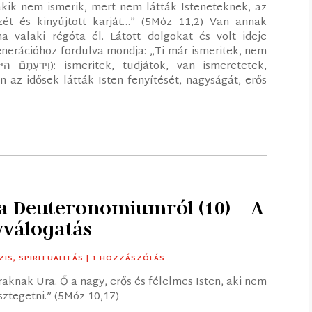
 akik nem ismerik, mert nem látták Isteneteknek, az
zét és kinyújtott karját…” (5Móz 11,2) Van annak
a valaki régóta él. Látott dolgokat és volt ideje
enerációhoz fordulva mondja: „Ti már ismeritek, nem
 az idősek látták Isten fenyítését, nagyságát, erős
 a Deuteronomiumról (10) – A
yválogatás
ZIS
,
SPIRITUALITÁS
| 1 HOZZÁSZÓLÁS
raknak Ura. Ő a nagy, erős és félelmes Isten, aki nem
ztegetni.” (5Móz 10,17)