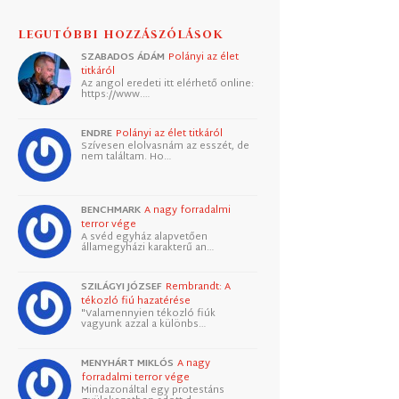
LEGUTÓBBI HOZZÁSZÓLÁSOK
SZABADOS ÁDÁM
Polányi az élet
titkáról
Az angol eredeti itt elérhető online:
https://www.…
ENDRE
Polányi az élet titkáról
Szívesen elolvasnám az esszét, de
nem találtam. Ho…
BENCHMARK
A nagy forradalmi
terror vége
A svéd egyház alapvetően
államegyházi karakterű an…
SZILÁGYI JÓZSEF
Rembrandt: A
tékozló fiú hazatérése
"Valamennyien tékozló fiúk
vagyunk azzal a különbs…
MENYHÁRT MIKLÓS
A nagy
forradalmi terror vége
Mindazonáltal egy protestáns