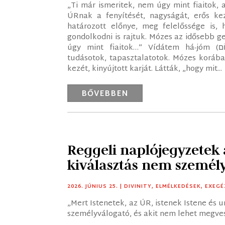
„Ti már ismeritek, nem úgy mint fiaitok,
ÚRnak a fenyítését, nagyságát, erős ke
határozott előnye, meg felelőssége is, h
gondolkodni is rajtuk. Mózes az idősebb g
úgy mint fiaitok…” Vídátem há-jóm (‎‎וִֽידַעְתֶּם֘ הַיּוֹם): ismeritek, tudjátok, van ismeretetek,
tudásotok, tapasztalatotok. Mózes korában
kezét, kinyújtott karját. Látták, „hogy mit...
BŐVEBBEN
Reggeli naplójegyzetek
kiválasztás nem személ
2026. JÚNIUS 25.
|
DIVINITY
,
ELMÉLKEDÉSEK
,
EXEGÉ
„Mert Istenetek, az ÚR, istenek Istene és u
személyválogató, és akit nem lehet megves