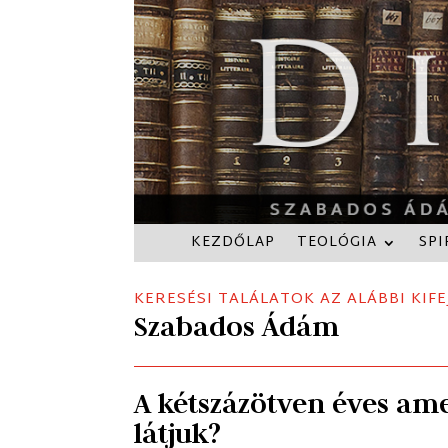
KEZDŐLAP
TEOLÓGIA
SPI
KERESÉSI TALÁLATOK AZ ALÁBBI KIFE
Szabados Ádám
A kétszázötven éves am
látjuk?