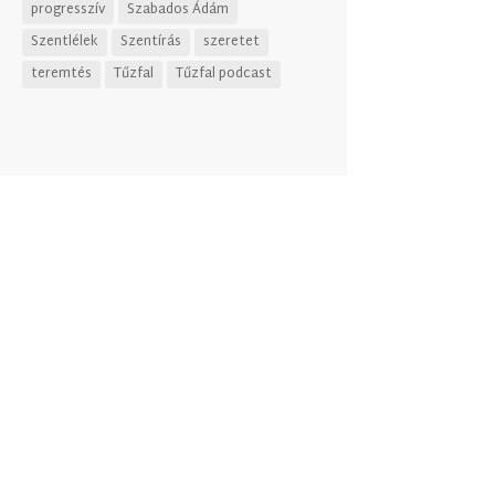
progresszív
Szabados Ádám
Szentlélek
Szentírás
szeretet
teremtés
Tűzfal
Tűzfal podcast