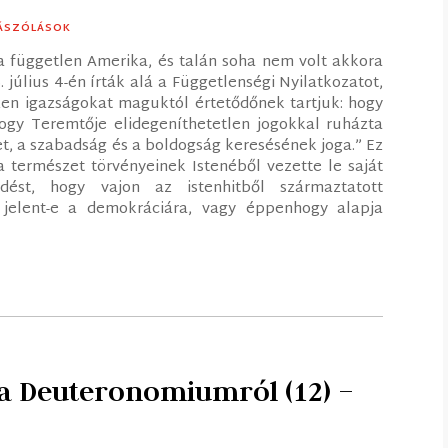
ÁSZÓLÁSOK
a független Amerika, és talán soha nem volt akkora
július 4-én írták alá a Függetlenségi Nyilatkozatot,
en igazságokat maguktól értetődőnek tartjuk: hogy
gy Teremtője elidegeníthetetlen jogokkal ruházta
let, a szabadság és a boldogság keresésének joga.” Ez
a természet törvényeinek Istenéből vezette le saját
dést, hogy vajon az istenhitből származtatott
t jelent-e a demokráciára, vagy éppenhogy alapja
 a Deuteronomiumról (12) –