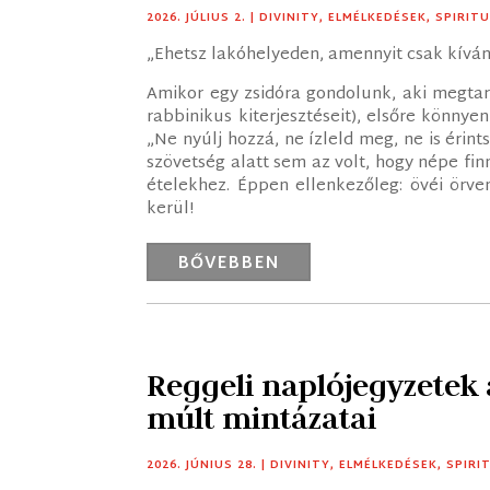
2026. JÚLIUS 2.
|
DIVINITY
,
ELMÉLKEDÉSEK
,
SPIRIT
„Ehetsz lakóhelyeden, amennyit csak kíván
Amikor egy zsidóra gondolunk, aki megtar
rabbinikus kiterjesztéseit), elsőre könnyen
„Ne nyúlj hozzá, ne ízleld meg, ne is érin
szövetség alatt sem az volt, hogy népe fi
ételekhez. Éppen ellenkezőleg: övéi örve
kerül!
BŐVEBBEN
Reggeli naplójegyzetek
múlt mintázatai
2026. JÚNIUS 28.
|
DIVINITY
,
ELMÉLKEDÉSEK
,
SPIRI