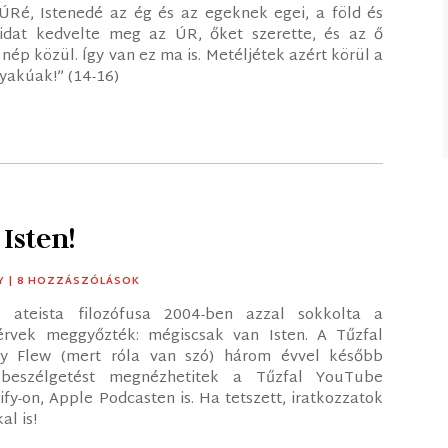
ÚRé, Istenedé az ég és az egeknek egei, a föld és
áidat kedvelte meg az ÚR, őket szerette, és az ő
 nép közül. Így van ez ma is. Metéljétek azért körül a
yakúak!” (14-16)
Isten!
Y
| 8 HOZZÁSZÓLÁSOK
 ateista filozófusa 2004-ben azzal sokkolta a
érvek meggyőzték: mégiscsak van Isten. A Tűzfal
ny Flew (mert róla van szó) három évvel később
 beszélgetést megnézhetitek a Tűzfal YouTube
fy-on, Apple Podcasten is. Ha tetszett, iratkozzatok
al is!