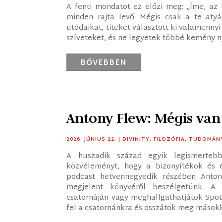
A fenti mondatot ez előzi meg: „Íme, az 
minden rajta levő. Mégis csak a te aty
utódaikat, titeket választott ki valamennyi
szíveteket, és ne legyetek többé kemény n
BŐVEBBEN
Antony Flew: Mégis van 
2026. JÚNIUS 22.
|
DIVINITY
,
FILOZÓFIA
,
TUDOMÁN
A huszadik század egyik legismertebb
közvéleményt, hogy a bizonyítékok és 
podcast hetvennegyedik részében Anto
megjelent könyvéről beszélgetünk. A
csatornáján vagy meghallgathatjátok Spoti
fel a csatornánkra és osszátok meg másokk