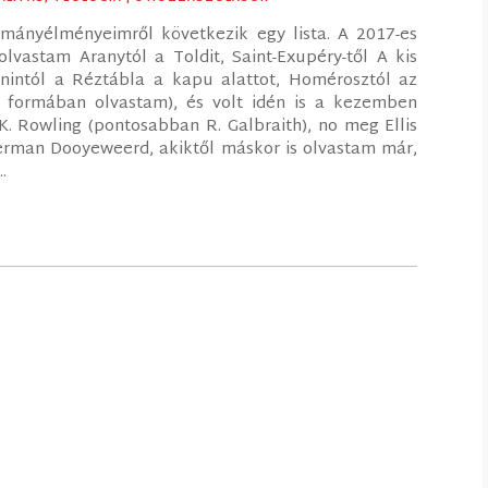
mányélményeimről következik egy lista. A 2017-es
olvastam Aranytól a Toldit, Saint-Exupéry-től A kis
ronintól a Réztábla a kapu alattot, Homérosztól az
tt formában olvastam), és volt idén is a kezemben
 K. Rowling (pontosabban R. Galbraith), no meg Ellis
Herman Dooyeweerd, akiktől máskor is olvastam már,
.