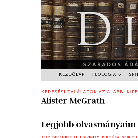
KEZDŐLAP
TEOLÓGIA
SPI
KERESÉSI TALÁLATOK AZ ALÁBBI KIFE
Alister McGrath
Legjobb olvasmányaim
2017. DECEMBER 31.
|
DIVINITY
,
KULTÚRA
,
SPIRITU