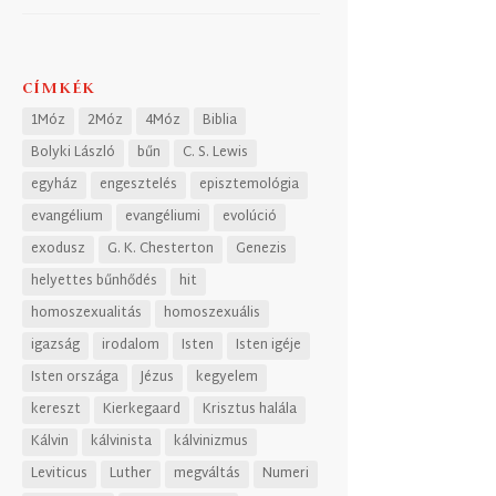
CÍMKÉK
1Móz
2Móz
4Móz
Biblia
Bolyki László
bűn
C. S. Lewis
egyház
engesztelés
episztemológia
evangélium
evangéliumi
evolúció
exodusz
G. K. Chesterton
Genezis
helyettes bűnhődés
hit
homoszexualitás
homoszexuális
igazság
irodalom
Isten
Isten igéje
Isten országa
Jézus
kegyelem
kereszt
Kierkegaard
Krisztus halála
Kálvin
kálvinista
kálvinizmus
Leviticus
Luther
megváltás
Numeri