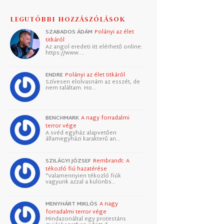
LEGUTÓBBI HOZZÁSZÓLÁSOK
SZABADOS ÁDÁM
Polányi az élet
titkáról
Az angol eredeti itt elérhető online:
https://www.…
ENDRE
Polányi az élet titkáról
Szívesen elolvasnám az esszét, de
nem találtam. Ho…
BENCHMARK
A nagy forradalmi
terror vége
A svéd egyház alapvetően
államegyházi karakterű an…
SZILÁGYI JÓZSEF
Rembrandt: A
tékozló fiú hazatérése
"Valamennyien tékozló fiúk
vagyunk azzal a különbs…
MENYHÁRT MIKLÓS
A nagy
forradalmi terror vége
Mindazonáltal egy protestáns