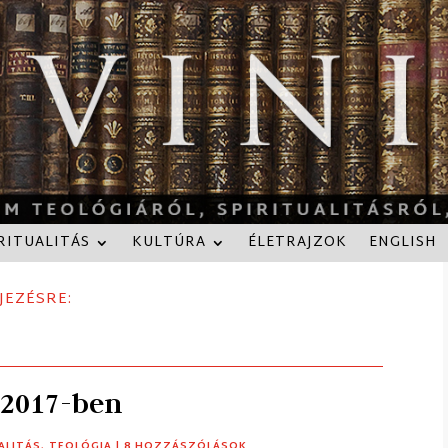
RITUALITÁS
KULTÚRA
ÉLETRAJZOK
ENGLISH
JEZÉSRE:
 2017-ben
ALITÁS
,
TEOLÓGIA
| 8 HOZZÁSZÓLÁSOK