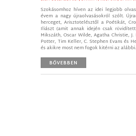
Szokásomhoz híven az idei legjobb olvas
évem a nagy újraolvasásokról szólt. Újra
herceget, Arisztotelésztől a Poétikát, C
Iliászt (amit annak idején csak rövidíte
Mikszáth, Oscar Wilde, Agatha Christie, J.
Potter, Tim Keller, C. Stephen Evans és 
és akikre most nem fogok kitérni az alábbi..
BŐVEBBEN