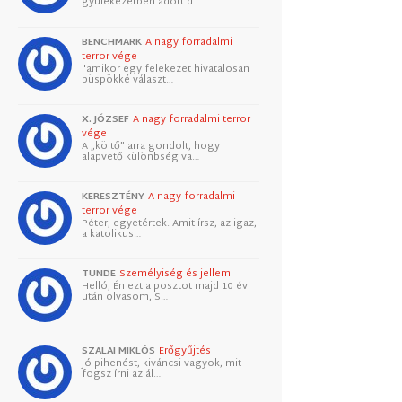
gyülekezetben adott d…
BENCHMARK
A nagy forradalmi
terror vége
"amikor egy felekezet hivatalosan
püspökké választ…
X. JÓZSEF
A nagy forradalmi terror
vége
A „költő” arra gondolt, hogy
alapvető különbség va…
KERESZTÉNY
A nagy forradalmi
terror vége
Péter, egyetértek. Amit írsz, az igaz,
a katolikus…
TUNDE
Személyiség és jellem
Helló, Én ezt a posztot majd 10 év
után olvasom, S…
SZALAI MIKLÓS
Erőgyűjtés
Jó pihenést, kiváncsi vagyok, mit
fogsz írni az ál…