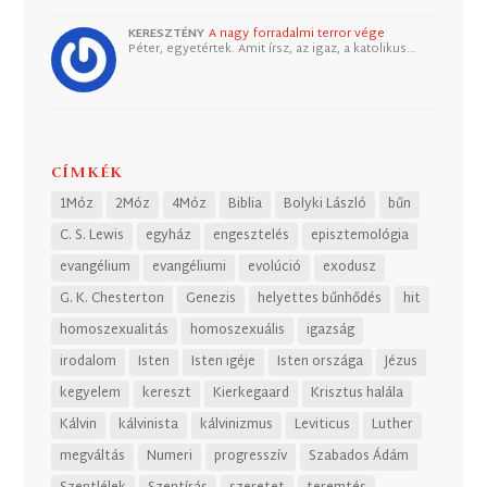
KERESZTÉNY
A nagy forradalmi terror vége
Péter, egyetértek. Amit írsz, az igaz, a katolikus…
CÍMKÉK
1Móz
2Móz
4Móz
Biblia
Bolyki László
bűn
C. S. Lewis
egyház
engesztelés
episztemológia
evangélium
evangéliumi
evolúció
exodusz
G. K. Chesterton
Genezis
helyettes bűnhődés
hit
homoszexualitás
homoszexuális
igazság
irodalom
Isten
Isten igéje
Isten országa
Jézus
kegyelem
kereszt
Kierkegaard
Krisztus halála
Kálvin
kálvinista
kálvinizmus
Leviticus
Luther
megváltás
Numeri
progresszív
Szabados Ádám