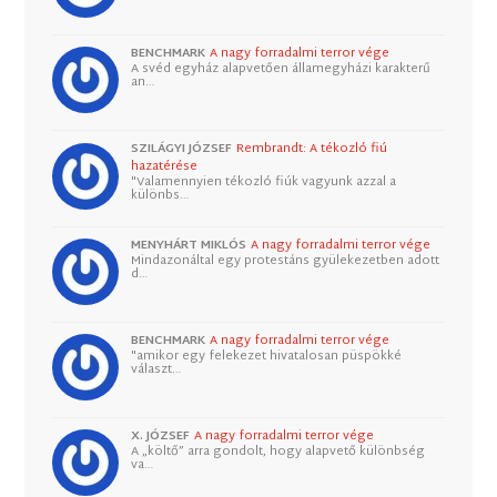
BENCHMARK
A nagy forradalmi terror vége
A svéd egyház alapvetően államegyházi karakterű
an…
SZILÁGYI JÓZSEF
Rembrandt: A tékozló fiú
hazatérése
"Valamennyien tékozló fiúk vagyunk azzal a
különbs…
MENYHÁRT MIKLÓS
A nagy forradalmi terror vége
Mindazonáltal egy protestáns gyülekezetben adott
d…
BENCHMARK
A nagy forradalmi terror vége
"amikor egy felekezet hivatalosan püspökké
választ…
X. JÓZSEF
A nagy forradalmi terror vége
A „költő” arra gondolt, hogy alapvető különbség
va…