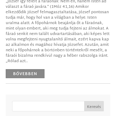
„József így felelt a fáraónak: Nem én, hanem Isten ad
választ a fáraó javára.” (1Móz 41,16) Amikor
elkezdődik József felmagasztaltatása, József pontosan
tudja már, hogy hol van a világban a helye. Isten
uralma alatt. A főpohárnok beajánlja őt a fáraónak,
mint olyan embert, aki meg tudja fejteni az álmokat. A
fáraó senkit nem talált udvartartásában, aki képes lett
volna megfejteni nyugtalanító álmait, ezért kapva kap
az alkalmon és magához hívatja Józsefet. Azután, amit
neki a főpohárnok a börtönben történtekről mesélt, a
fáraói bizalma rendkívül nagy a héber rabszolga iránt.
„Rólad azt...
BŐVEBBEN