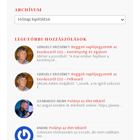
ARCHÍVUM
Archívum
LEGUTÓBBI HOZZÁSZÓLÁSOK
GERGELY ERZSÉBET
Reggeli naplójegyzetek az
Exoduszról (22) – Keménység és irgalom
Idézet a posztból: "A mai ember fejében a
keménysé…
GERGELY ERZSÉBET
Reggeli naplójegyzetek az
Exoduszról (21) – Felkavaró
Idézet Ádám imájából: "„Urunk, a te igéd sokszor
f…
SZABADOS ÁDÁM
Polányi az élet titkáról
Az angol eredeti itt elérhető online: https://www.…
ENDRE
Polányi az élet titkáról
Szívesen elolvasnám az esszét, de nem találtam.
Ho…