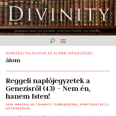
KERESÉSI TALÁLATOK AZ ALÁBBI KIFEJEZÉSRE:
álom
Reggeli naplójegyzetek a
Genezisről (43) – Nem én,
hanem Isten!
2020. MÁRCIUS 26.
|
DIVINITY
,
ELMÉLKEDÉSEK
,
SPIRITUALITÁS
| 1
HOZZÁSZÓLÁS