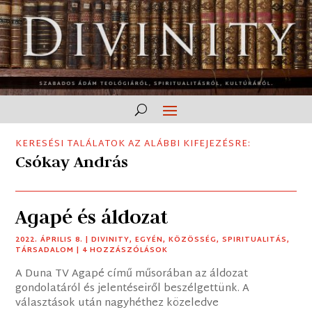
KERESÉSI TALÁLATOK AZ ALÁBBI KIFEJEZÉSRE:
Csókay András
Agapé és áldozat
2022. ÁPRILIS 8.
|
DIVINITY
,
EGYÉN
,
KÖZÖSSÉG
,
SPIRITUALITÁS
,
TÁRSADALOM
| 4 HOZZÁSZÓLÁSOK
A Duna TV Agapé című műsorában az áldozat
gondolatáról és jelentéseiről beszélgettünk. A
választások után nagyhéthez közeledve