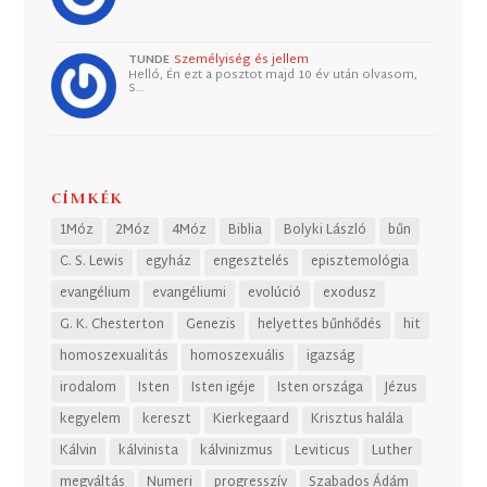
TUNDE
Személyiség és jellem
Helló, Én ezt a posztot majd 10 év után olvasom,
S…
CÍMKÉK
1Móz
2Móz
4Móz
Biblia
Bolyki László
bűn
C. S. Lewis
egyház
engesztelés
episztemológia
evangélium
evangéliumi
evolúció
exodusz
G. K. Chesterton
Genezis
helyettes bűnhődés
hit
homoszexualitás
homoszexuális
igazság
irodalom
Isten
Isten igéje
Isten országa
Jézus
kegyelem
kereszt
Kierkegaard
Krisztus halála
Kálvin
kálvinista
kálvinizmus
Leviticus
Luther
megváltás
Numeri
progresszív
Szabados Ádám