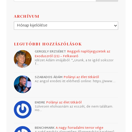
ARCHÍVUM
Archívum
LEGUTÓBBI HOZZÁSZÓLÁSOK
GERGELY ERZSÉBET
Reggeli naplójegyzetek az
Exoduszról (21) – Felkavaró
Idézet Ádám imájából: "„Urunk, a te igéd sokszor
f…
SZABADOS ÁDÁM
Polányi az élet titkáról
Az angol eredeti itt elérhető online: https://www.…
ENDRE
Polányi az élet titkáról
Szívesen elolvasnám az esszét, de nem találtam.
Ho…
BENCHMARK
A nagy forradalmi terror vége
A svéd egyház alapvetően államegyházi karakterű