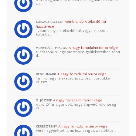
an…
SZILÁGYI JÓZSEF
Rembrandt: A tékozló fiú
hazatérése
"Valamennyien tékozló fiúk vagyunk azzal a
különbs…
MENYHÁRT MIKLÓS
A nagy forradalmi terror vége
Mindazonáltal egy protestáns gyülekezetben adott
d…
BENCHMARK
A nagy forradalmi terror vége
"amikor egy felekezet hivatalosan püspökké
választ…
X. JÓZSEF
A nagy forradalmi terror vége
A „költő” arra gondolt, hogy alapvető különbség
va…
KERESZTÉNY
A nagy forradalmi terror vége
Péter, egyetértek. Amit írsz, az igaz, a katolikus…