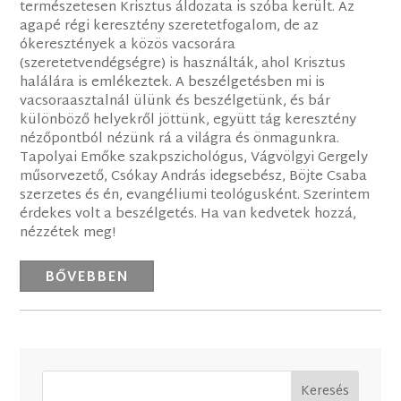
természetesen Krisztus áldozata is szóba került. Az
agapé régi keresztény szeretetfogalom, de az
ókeresztények a közös vacsorára
(szeretetvendégségre) is használták, ahol Krisztus
halálára is emlékeztek. A beszélgetésben mi is
vacsoraasztalnál ülünk és beszélgetünk, és bár
különböző helyekről jöttünk, együtt tág keresztény
nézőpontból nézünk rá a világra és önmagunkra.
Tapolyai Emőke szakpszichológus, Vágvölgyi Gergely
műsorvezető, Csókay András idegsebész, Böjte Csaba
szerzetes és én, evangéliumi teológusként. Szerintem
érdekes volt a beszélgetés. Ha van kedvetek hozzá,
nézzétek meg!
BŐVEBBEN