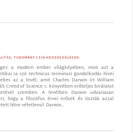
ALITÁS
,
TUDOMÁNY
| 119 HOZZÁSZÓLÁSOK
égez a modern ember világképében, mint azt a
kritikai (a szó technicus terminus) gondolkodás hívei
dekes az a levél, amit Charles Darwin írt William
lt Creed of Science c. könyvében erőteljes bírálatot
letével szemben. A levélben Darwin udvariasan
i, hogy a filozófus érvei erősek és tiszták azzal
tt létre véletlenül. Darwin...