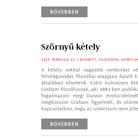
BŐVEBBEN
Szörnyű kétely
2015. MÁRCIUS 21.
|
DIVINITY
,
FILOZÓFIA
,
SPIRITU
A kétely sokkal nagyobb rombolást v
felvilágosodás filozófiai alapjaira épülő 
általában elismerik. Ezért különösen ér
Graham filozófusnak, aki 1881-ben publiká
fogalmazott meg Darwin evolúcióelmé
megköszöni Graham figyelmét, és elismer
kapcsolatban, hogy az univerzum nem jöhete
BŐVEBBEN