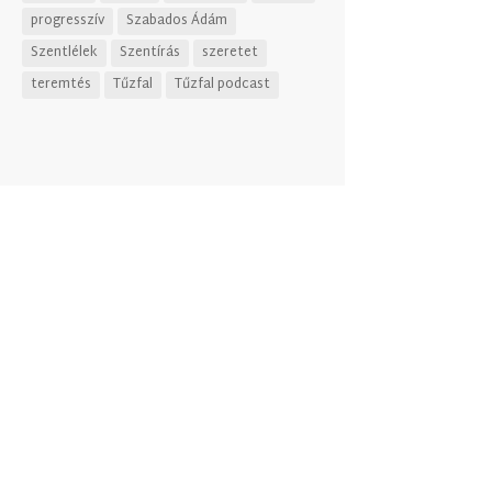
progresszív
Szabados Ádám
Szentlélek
Szentírás
szeretet
teremtés
Tűzfal
Tűzfal podcast