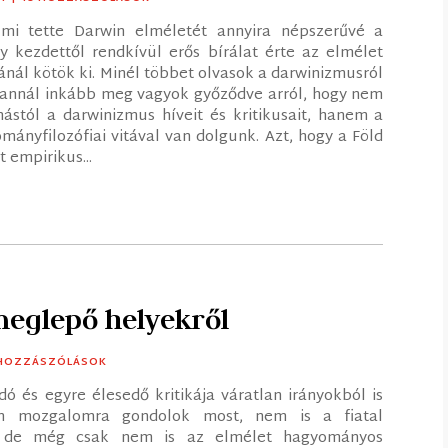
mi tette Darwin elméletét annyira népszerűvé a
 kezdettől rendkívül erős bírálat érte az elmélet
fiánál kötök ki. Minél többet olvasok a darwinizmusról
, annál inkább meg vagyok győződve arról, hogy nem
stól a darwinizmus híveit és kritikusait, hanem a
nyfilozófiai vitával van dolgunk. Azt, hogy a Föld
 empirikus...
meglepő helyekről
 HOZZÁSZÓLÁSOK
 és egyre élesedő kritikája váratlan irányokból is
ign mozgalomra gondolok most, nem is a fiatal
a, de még csak nem is az elmélet hagyományos