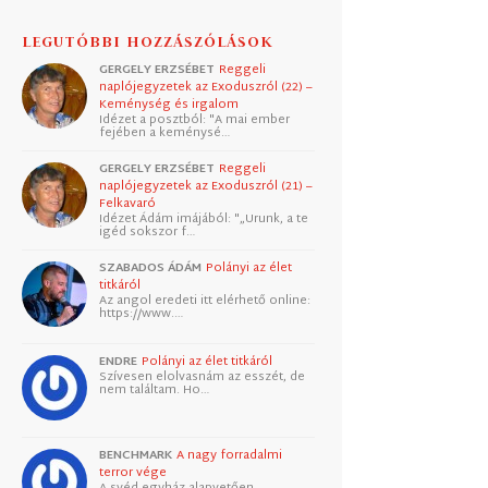
LEGUTÓBBI HOZZÁSZÓLÁSOK
GERGELY ERZSÉBET
Reggeli
naplójegyzetek az Exoduszról (22) –
Keménység és irgalom
Idézet a posztból: "A mai ember
fejében a keménysé…
GERGELY ERZSÉBET
Reggeli
naplójegyzetek az Exoduszról (21) –
Felkavaró
Idézet Ádám imájából: "„Urunk, a te
igéd sokszor f…
SZABADOS ÁDÁM
Polányi az élet
titkáról
Az angol eredeti itt elérhető online:
https://www.…
ENDRE
Polányi az élet titkáról
Szívesen elolvasnám az esszét, de
nem találtam. Ho…
BENCHMARK
A nagy forradalmi
terror vége
A svéd egyház alapvetően