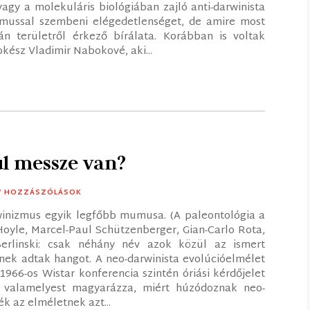
vagy a molekuláris biológiában zajló anti-darwinista
izmussal szembeni elégedetlenséget, de amire most
 területről érkező bírálata. Korábban is voltak
kész Vladimir Nabokové, aki...
úl messze van?
17 HOZZÁSZÓLÁSOK
winizmus egyik legfőbb mumusa. (A paleontológia a
Hoyle, Marcel-Paul Schützenberger, Gian-Carlo Rota,
erlinski: csak néhány név azok közül az ismert
nek adtak hangot. A neo-darwinista evolúcióelmélet
966-os Wistar konferencia szintén óriási kérdőjelet
Ez valamelyest magyarázza, miért húzódoznak neo-
k az elméletnek azt...