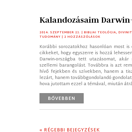
Kalandozásaim Darwin-
2014. SZEPTEMBER 21.
|
BIBLIAI TEOLÓGIA
,
DIVINI
TUDOMÁNY
| 2 HOZZÁSZÓLÁSOK
Korábbi sorozatokhoz hasonlóan most is 
cikkeket, hogy egyszerre is hozzá lehesse
Darwin-országba tett utazásomat, akár
szellemi barangolást. Továbbra is azt re
hívő fejekben és szívekben, hanem a tis
lezárt, hanem továbbgondolandó gondolato
hova jutottam ezzel a témával, miután át
BŐVEBBEN
« RÉGEBBI BEJEGYZÉSEK