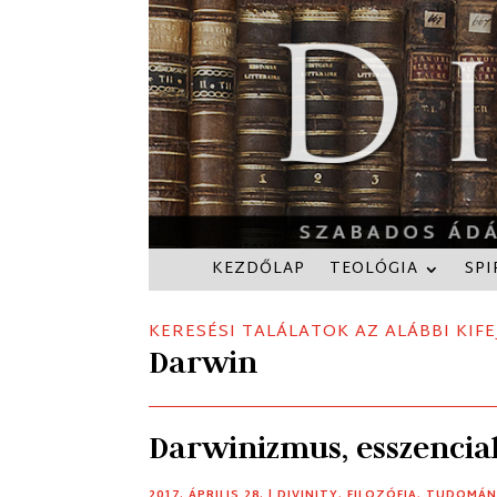
KEZDŐLAP
TEOLÓGIA
SPI
KERESÉSI TALÁLATOK AZ ALÁBBI KIFE
Darwin
Darwinizmus, esszencial
2017. ÁPRILIS 28.
|
DIVINITY
,
FILOZÓFIA
,
TUDOMÁN