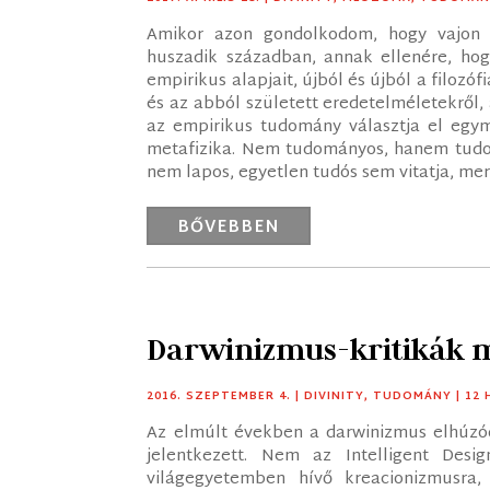
Amikor azon gondolkodom, hogy vajon 
huszadik században, annak ellenére, hogy
empirikus alapjait, újból és újból a filozó
és az abból született eredetelméletekről
az empirikus tudomány választja el egymá
metafizika. Nem tudományos, hanem tudomá
nem lapos, egyetlen tudós sem vitatja, mert
BŐVEBBEN
Darwinizmus-kritikák 
2016. SZEPTEMBER 4.
|
DIVINITY
,
TUDOMÁNY
| 12
Az elmúlt években a darwinizmus elhúzódó
jelentkezett. Nem az Intelligent Des
világegyetemben hívő kreacionizmusr