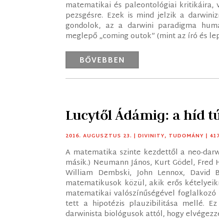
matematikai és paleontológiai kritikáira, 
pezsgésre. Ezek is mind jelzik a darwin
gondolok, az a darwini paradigma humán
meglepő „coming outok” (mint az író és lep
BŐVEBBEN
Lucytől Ádámig: a híd t
2016. AUGUSZTUS 23.
|
DIVINITY
,
TUDOMÁNY
| 4
A matematika szinte kezdettől a neo-dar
másik.) Neumann János, Kurt Gödel, Fred 
William Dembski, John Lennox, David B
matematikusok közül, akik erős kételyeik
matematikai valószínűségével foglalkozó 1
tett a hipotézis plauzibilitása mellé. 
darwinista biológusok attól, hogy elvégezzé