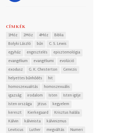
CÍMKÉK
1Móz
2Móz
4Móz
Biblia
Bolyki László
bűn
C. S. Lewis
egyház
engesztelés
episztemológia
evangélium
evangéliumi
evolúció
exodusz
G. K. Chesterton
Genezis
helyettes bűnhődés
hit
homoszexualitás
homoszexuális
igazság
irodalom
Isten
Isten igéje
Isten országa
Jézus
kegyelem
kereszt
Kierkegaard
Krisztus halála
Kálvin
kálvinista
kálvinizmus
Leviticus
Luther
megváltás
Numeri