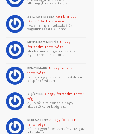
államegyházi karakterű an…
SZILÁGYI JÓZSEF
Rembrandt: A
tékozló fiú hazatérése
"Valamennyien tékozló fiúk
vagyunk azzal a különbs…
MENYHÁRT MIKLÓS
A nagy
forradalmi terror vége
Mindazonáltal egy protestáns
gyülekezetben adott d…
BENCHMARK
A nagy forradalmi
terror vége
"amikor egy felekezet hivatalosan
püspökké választ…
X. JÓZSEF
A nagy forradalmi terror
vége
A „költő” arra gondolt, hogy
alapvető különbség va…
KERESZTÉNY
A nagy forradalmi
terror vége
Péter, egyetértek. Amit írsz, az igaz,
a katolikus…