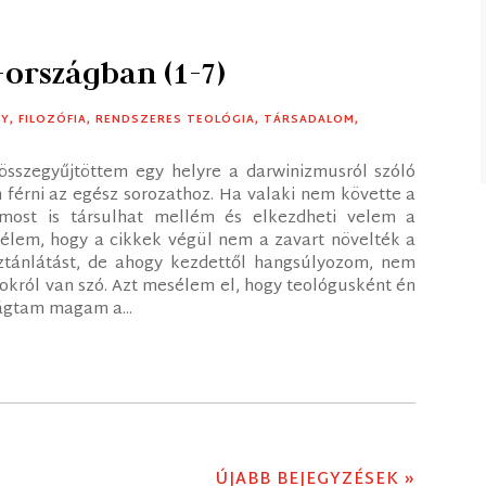
országban (1-7)
TY
,
FILOZÓFIA
,
RENDSZERES TEOLÓGIA
,
TÁRSADALOM
,
összegyűjtöttem egy helyre a darwinizmusról szóló
n férni az egész sorozathoz. Ha valaki nem követte a
 most is társulhat mellém és elkezdheti velem a
mélem, hogy a cikkek végül nem a zavart növelték a
ztánlátást, de ahogy kezdettől hangsúlyozom, nem
król van szó. Azt mesélem el, hogy teológusként én
rágtam magam a...
ÚJABB BEJEGYZÉSEK »