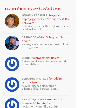
LEGUTÓBBI HOZZÁSZÓLÁSOK
GERGELY ERZSÉBET
Reggeli
naplójegyzetek az Exoduszról (21) –
Felkavaró
Idézet Ádám imájából: "„Urunk, a te
igéd sokszor f…
SZABADOS ÁDÁM
Polányi az élet
titkáról
Az angol eredeti itt elérhető online:
https://www.…
ENDRE
Polányi az élet titkáról
Szívesen elolvasnám az esszét, de
nem találtam. Ho…
BENCHMARK
A nagy forradalmi
terror vége
A svéd egyház alapvetően
államegyházi karakterű an…
SZILÁGYI JÓZSEF
Rembrandt: A
tékozló fiú hazatérése
"Valamennyien tékozló fiúk