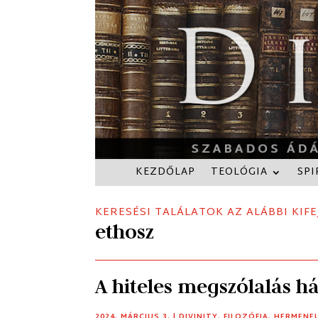
KEZDŐLAP
TEOLÓGIA
SPI
KERESÉSI TALÁLATOK AZ ALÁBBI KIFE
ethosz
A hiteles megszólalás h
2024. MÁRCIUS 3.
|
DIVINITY
,
FILOZÓFIA
,
HERMENE