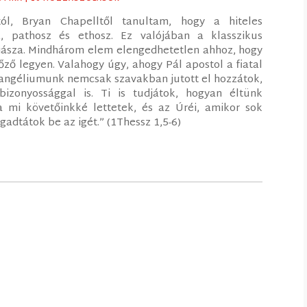
tól, Bryan Chapelltől tanultam, hogy a hiteles
, pathosz és ethosz. Ez valójában a klasszikus
 triásza. Mindhárom elem elengedhetetlen ahhoz, hogy
ő legyen. Valahogy úgy, ahogy Pál apostol a fiatal
evangéliumunk nemcsak szavakban jutott el hozzátok,
bizonyossággal is. Ti is tudjátok, hogyan éltünk
a mi követőinkké lettetek, és az Úréi, amikor sok
gadtátok be az igét.” (1Thessz 1,5-6)