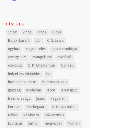
CÍMKÉK
1Móz
2Móz
4Móz
Biblia
Bolyki László
bűn
C. S. Lewis
egyház
engesztelés
episztemológia
evangélium
evangéliumi
evolúció
exodusz
G. K. Chesterton
Genezis
helyettes bűnhődés
hit
homoszexualitás
homoszexuális
igazság
irodalom
Isten
Isten igéje
Isten országa
Jézus
kegyelem
kereszt
Kierkegaard
Krisztus halála
Kálvin
kálvinista
kálvinizmus
Leviticus
Luther
megváltás
Numeri