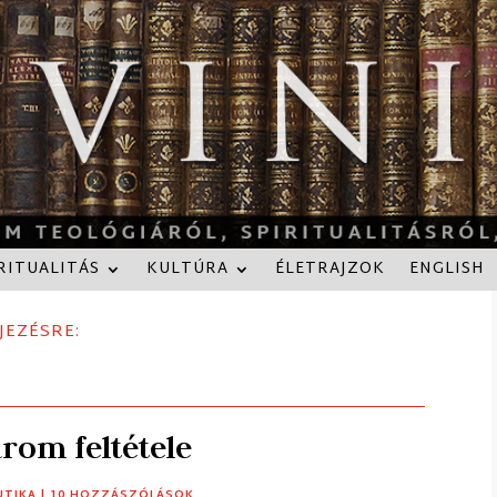
RITUALITÁS
KULTÚRA
ÉLETRAJZOK
ENGLISH
JEZÉSRE:
árom feltétele
UTIKA
| 10 HOZZÁSZÓLÁSOK