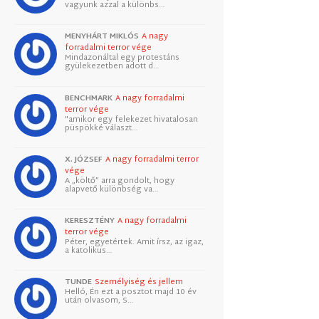
vagyunk azzal a különbs…
MENYHÁRT MIKLÓS
A nagy
forradalmi terror vége
Mindazonáltal egy protestáns
gyülekezetben adott d…
BENCHMARK
A nagy forradalmi
terror vége
"amikor egy felekezet hivatalosan
püspökké választ…
X. JÓZSEF
A nagy forradalmi terror
vége
A „költő” arra gondolt, hogy
alapvető különbség va…
KERESZTÉNY
A nagy forradalmi
terror vége
Péter, egyetértek. Amit írsz, az igaz,
a katolikus…
TUNDE
Személyiség és jellem
Helló, Én ezt a posztot majd 10 év
után olvasom, S…