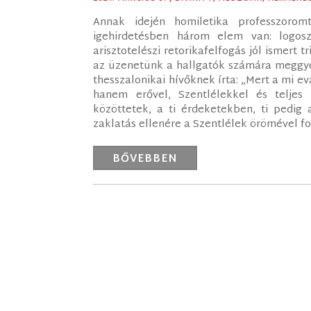
Annak idején homiletika professzorom
igehirdetésben három elem van: logosz
arisztotelészi retorikafelfogás jól ismert
az üzenetünk a hallgatók számára meggyőz
thesszalonikai hívőknek írta: „Mert a mi 
hanem erővel, Szentlélekkel és teljes 
közöttetek, a ti érdeketekben, ti pedig 
zaklatás ellenére a Szentlélek örömével fo
BŐVEBBEN