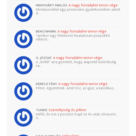
MENYHÁRT MIKLÓS
A nagy forradalmi terror vége
Mindazonáltal egy protestáns gyülekezetben adott
d…
BENCHMARK
A nagy forradalmi terror vége
"amikor egy felekezet hivatalosan püspökké
választ…
X. JÓZSEF
A nagy forradalmi terror vége
A „költő” arra gondolt, hogy alapvető különbség
va…
KERESZTÉNY
A nagy forradalmi terror vége
Péter, egyetértek. Amit írsz, az igaz, a katolikus…
TUNDE
Személyiség és jellem
Helló, Én ezt a posztot majd 10 év után olvasom,
S…