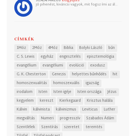
SZALAI MIKLÓS
Erőgyűjtés
Jó pihenést, kiváncsi vagyok, mit fogsz írni az ál…
CÍMKÉK
1Móz
2Móz
4Móz
Biblia
Bolyki László
bűn
C. S. Lewis
egyház
engesztelés
episztemológia
evangélium
evangéliumi
evolúció
exodusz
G. K. Chesterton
Genezis
helyettes bűnhődés
hit
homoszexualitás
homoszexuális
igazság
irodalom
Isten
Isten igéje
Isten országa
Jézus
kegyelem
kereszt
Kierkegaard
Krisztus halála
Kálvin
kálvinista
kálvinizmus
Leviticus
Luther
megváltás
Numeri
progresszív
Szabados Ádám
Szentlélek
Szentírás
szeretet
teremtés
Tűzfal
Tűzfal podcast