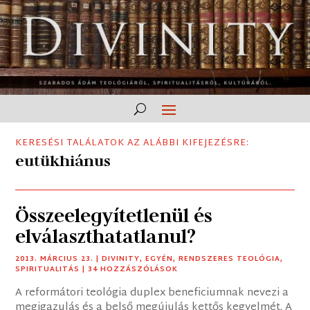
KERESÉSI TALÁLATOK AZ ALÁBBI KIFEJEZÉSRE:
eutükhiánus
Összeelegyítetlenül és
elválaszthatatlanul?
2013. MÁRCIUS 23.
|
DIVINITY
,
EGYÉN
,
RENDSZERES TEOLÓGIA
,
SPIRITUALITÁS
| 34 HOZZÁSZÓLÁSOK
A reformátori teológia duplex beneficiumnak nevezi a
megigazulás és a belső megújulás kettős kegyelmét. A