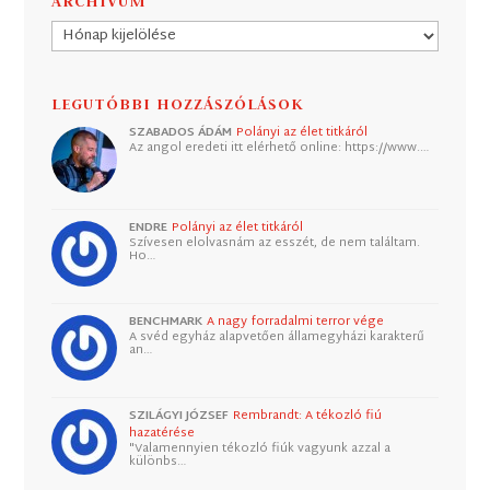
ARCHÍVUM
Archívum
LEGUTÓBBI HOZZÁSZÓLÁSOK
SZABADOS ÁDÁM
Polányi az élet titkáról
Az angol eredeti itt elérhető online: https://www.…
ENDRE
Polányi az élet titkáról
Szívesen elolvasnám az esszét, de nem találtam.
Ho…
BENCHMARK
A nagy forradalmi terror vége
A svéd egyház alapvetően államegyházi karakterű
an…
SZILÁGYI JÓZSEF
Rembrandt: A tékozló fiú
hazatérése
"Valamennyien tékozló fiúk vagyunk azzal a
különbs…