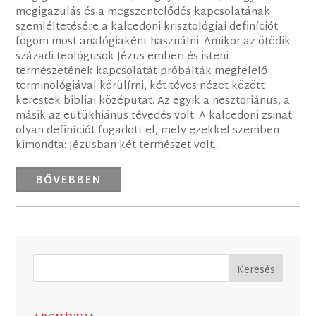
megigazulás és a megszentelődés kapcsolatának
szemléltetésére a kalcedoni krisztológiai definíciót
fogom most analógiaként használni. Amikor az ötödik
századi teológusok Jézus emberi és isteni
természetének kapcsolatát próbálták megfelelő
terminológiával körülírni, két téves nézet között
kerestek bibliai középutat. Az egyik a nesztoriánus, a
másik az eutükhiánus tévedés volt. A kalcedoni zsinat
olyan definíciót fogadott el, mely ezekkel szemben
kimondta: Jézusban két természet volt...
BŐVEBBEN