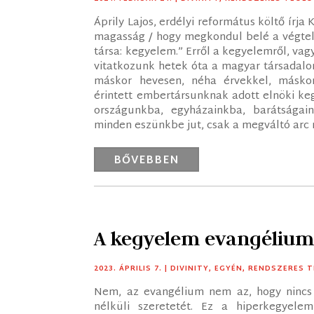
Áprily Lajos, erdélyi református költő írja 
magasság / hogy megkondul belé a végtelen
társa: kegyelem.” Erről a kegyelemről, v
vitatkozunk hetek óta a magyar társadalom
máskor hevesen, néha érvekkel, máskor
érintett embertársunknak adott elnöki ke
országunkba, egyházainkba, barátságain
minden eszünkbe jut, csak a megváltó arc
BŐVEBBEN
A kegyelem evangélium
2023. ÁPRILIS 7.
|
DIVINITY
,
EGYÉN
,
RENDSZERES T
Nem, az evangélium nem az, hogy nincs v
nélküli szeretetét. Ez a hiperkegyel