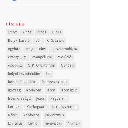
CÍMKÉK
1Móz
2Móz
4Móz
Biblia
Bolyki László
bűn
C. S. Lewis
egyház
engesztelés
episztemológia
evangélium
evangéliumi
evolúció
exodusz
G. K. Chesterton
Genezis
helyettes bűnhődés
hit
homoszexualitás
homoszexuális
igazság
irodalom
Isten
Isten igéje
Isten országa
Jézus
kegyelem
kereszt
Kierkegaard
Krisztus halála
Kálvin
kálvinista
kálvinizmus
Leviticus
Luther
megváltás
Numeri