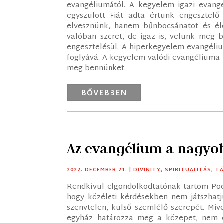
evangéliumától. A kegyelem igazi evangé
egyszülött Fiát adta értünk engesztelő
elvesznünk, hanem bűnbocsánatot és éle
valóban szeret, de igaz is, velünk meg b
engesztelésül. A hiperkegyelem evangélium
foglyává. A kegyelem valódi evangéliuma Kr
meg bennünket.
BŐVEBBEN
Az evangélium a nagyo
2022. DECEMBER 21.
|
DIVINITY
,
SPIRITUALITÁS
,
T
Rendkívül elgondolkodtatónak tartom Pocs
hogy közéleti kérdésekben nem játszhatju
szenvtelen, külső szemlélő szerepét. Mive
egyház határozza meg a közepet, nem eg