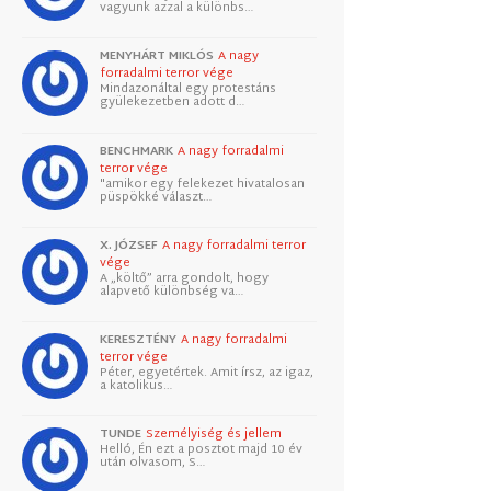
vagyunk azzal a különbs…
MENYHÁRT MIKLÓS
A nagy
forradalmi terror vége
Mindazonáltal egy protestáns
gyülekezetben adott d…
BENCHMARK
A nagy forradalmi
terror vége
"amikor egy felekezet hivatalosan
püspökké választ…
X. JÓZSEF
A nagy forradalmi terror
vége
A „költő” arra gondolt, hogy
alapvető különbség va…
KERESZTÉNY
A nagy forradalmi
terror vége
Péter, egyetértek. Amit írsz, az igaz,
a katolikus…
TUNDE
Személyiség és jellem
Helló, Én ezt a posztot majd 10 év
után olvasom, S…