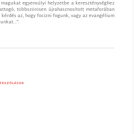
k magukat egyensúlyi helyzetbe a kereszténységhez
pattogó, többszörösen újrahasznosított metaforában
a kérdés az, hogy focizni fogunk, vagy az evangélium
bunkat…”.
ZZÁSZÓLÁSOK