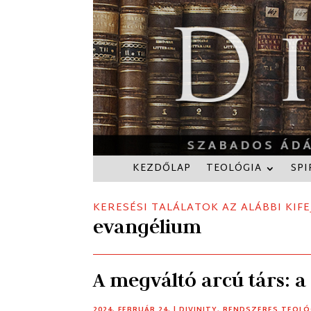
KEZDŐLAP
TEOLÓGIA
SPI
KERESÉSI TALÁLATOK AZ ALÁBBI KIFE
evangélium
A megváltó arcú társ: 
2024. FEBRUÁR 24.
|
DIVINITY
,
RENDSZERES TEOLÓ