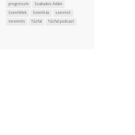
progresszív
Szabados Ádám
Szentlélek
Szentírás
szeretet
teremtés
Tűzfal
Tűzfal podcast