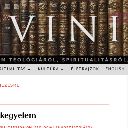
RITUALITÁS
KULTÚRA
ÉLETRAJZOK
ENGLISH
JEZÉSRE:
a kegyelem
GIA
,
TÁRSADALOM
,
TEOLÓGIA
| 29 HOZZÁSZÓLÁSOK