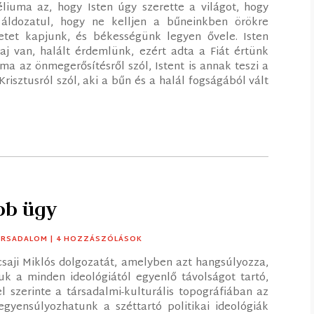
liuma az, hogy Isten úgy szerette a világot, hogy
 áldozatul, hogy ne kelljen a bűneinkben örökre
tet kapjunk, és békességünk legyen ővele. Isten
aj van, halált érdemlünk, ezért adta a Fiát értünk
a az önmegerősítésről szól, Istent is annak teszi a
isztusról szól, aki a bűn és a halál fogságából vált
bb ügy
ÁRSADALOM
| 4 HOZZÁSZÓLÁSOK
aji Miklós dolgozatát, amelyben azt hangsúlyozza,
k a minden ideológiától egyenlő távolságot tartó,
l szerinte a társadalmi-kulturális topográfiában az
yensúlyozhatunk a széttartó politikai ideológiák