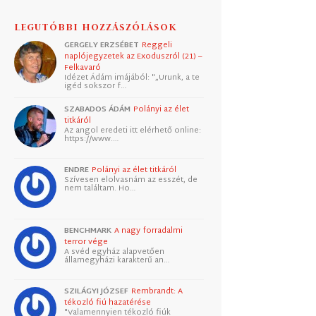
LEGUTÓBBI HOZZÁSZÓLÁSOK
GERGELY ERZSÉBET
Reggeli
naplójegyzetek az Exoduszról (21) –
Felkavaró
Idézet Ádám imájából: "„Urunk, a te
igéd sokszor f…
SZABADOS ÁDÁM
Polányi az élet
titkáról
Az angol eredeti itt elérhető online:
https://www.…
ENDRE
Polányi az élet titkáról
Szívesen elolvasnám az esszét, de
nem találtam. Ho…
BENCHMARK
A nagy forradalmi
terror vége
A svéd egyház alapvetően
államegyházi karakterű an…
SZILÁGYI JÓZSEF
Rembrandt: A
tékozló fiú hazatérése
"Valamennyien tékozló fiúk