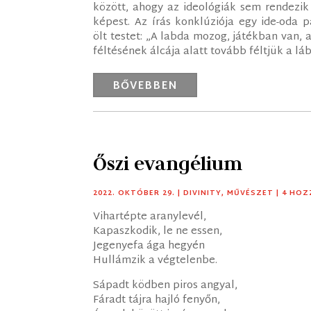
között, ahogy az ideológiák sem rendezi
képest. Az írás konklúziója egy ide-oda 
ölt testet: „A labda mozog, játékban van, 
féltésének álcája alatt tovább féltjük a lá
BŐVEBBEN
Őszi evangélium
2022. OKTÓBER 29.
|
DIVINITY
,
MŰVÉSZET
| 4 HO
Vihartépte aranylevél,
Kapaszkodik, le ne essen,
Jegenyefa ága hegyén
Hullámzik a végtelenbe.
Sápadt ködben piros angyal,
Fáradt tájra hajló fenyőn,