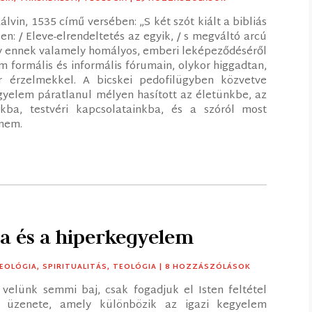
Kálvin, 1535 című versében: „S két szót kiált a bibliás
: / Eleve-elrendeltetés az egyik, / s megváltó arcú
agy ennek valamely homályos, emberi leképeződéséről
 formális és informális fórumain, olykor higgadtan,
 érzelmekkel. A bicskei pedofilügyben közvetve
gyelem páratlanul mélyen hasított az életünkbe, az
kba, testvéri kapcsolatainkba, és a szóról most
 nem.
a és a hiperkegyelem
EOLÓGIA
,
SPIRITUALITÁS
,
TEOLÓGIA
| 8 HOZZÁSZÓLÁSOK
elünk semmi baj, csak fogadjuk el Isten feltétel
em üzenete, amely különbözik az igazi kegyelem