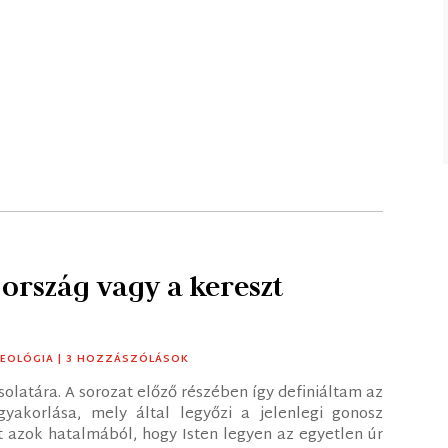
z ország vagy a kereszt
EOLÓGIA
| 3 HOZZÁSZÓLÁSOK
solatára. A sorozat előző részében így definiáltam az
gyakorlása, mely által legyőzi a jelenlegi gonosz
t azok hatalmából, hogy Isten legyen az egyetlen úr