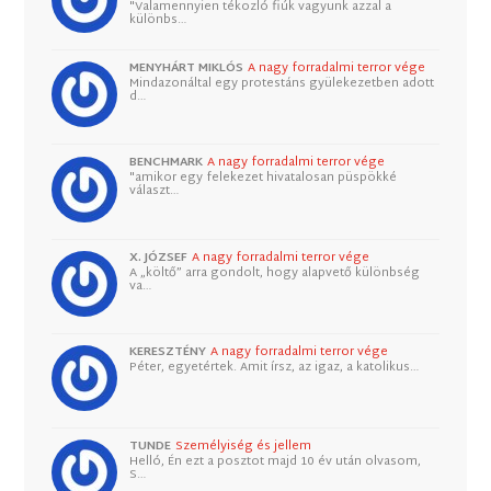
"Valamennyien tékozló fiúk vagyunk azzal a
különbs…
MENYHÁRT MIKLÓS
A nagy forradalmi terror vége
Mindazonáltal egy protestáns gyülekezetben adott
d…
BENCHMARK
A nagy forradalmi terror vége
"amikor egy felekezet hivatalosan püspökké
választ…
X. JÓZSEF
A nagy forradalmi terror vége
A „költő” arra gondolt, hogy alapvető különbség
va…
KERESZTÉNY
A nagy forradalmi terror vége
Péter, egyetértek. Amit írsz, az igaz, a katolikus…
TUNDE
Személyiség és jellem
Helló, Én ezt a posztot majd 10 év után olvasom,
S…