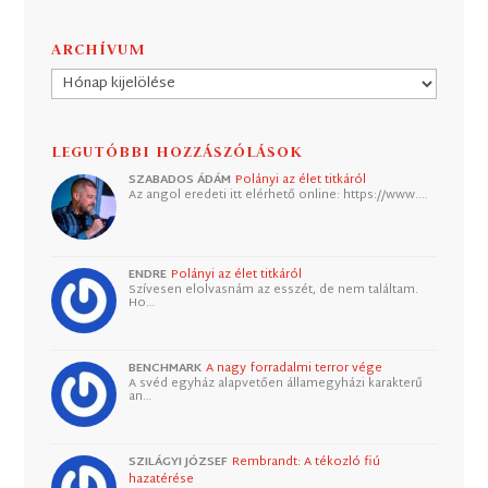
ARCHÍVUM
Archívum
LEGUTÓBBI HOZZÁSZÓLÁSOK
SZABADOS ÁDÁM
Polányi az élet titkáról
Az angol eredeti itt elérhető online: https://www.…
ENDRE
Polányi az élet titkáról
Szívesen elolvasnám az esszét, de nem találtam.
Ho…
BENCHMARK
A nagy forradalmi terror vége
A svéd egyház alapvetően államegyházi karakterű
an…
SZILÁGYI JÓZSEF
Rembrandt: A tékozló fiú
hazatérése