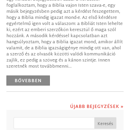
foglalkoztam, hogy a Biblia vajon Isten szava-e, egy
másik bejegyzésben pedig azt a kérdést feszegettem,
hogy a Biblia mindig igazat mond-e. Az első kérdésre
egyértelmű igen volt a válaszom: a Bibliát Isten lehelte
ki, ezért az emberi szerzőkön keresztül ő maga szól
hozzánk. A második kérdéssel kapcsolatban azt
hangsúlyoztam, hogy a Biblia igazat mond, amikor állít
valamit, de a Biblia igazságigénye mindig ott van, ahol
a szerző és az olvasók közötti valódi kommunikáció
zajlik, ez pedig a szöveg és a kánon szintje. Innen
szeretnék most továbbmenni....
BŐVEBBEN
ÚJABB BEJEGYZÉSEK »