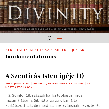
KERESÉSI TALÁLATOK AZ ALÁBBI KIFEJEZÉSRE:
fundamentalizmus
A Szentírás Isten igéje (1)
2013. JÚNIUS 14.
|
DIVINITY
,
RENDSZERES TEOLÓGIA
| 17
HOZZÁSZÓLÁSOK
J. S. Semler 18. századi hallei teológus híres
maximájában a Bibliát a történelem által
korlátozottnak, de morálisan relevánsnak nevezte, és