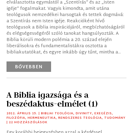
elválasztotta egymástól a „Szentírás” és az „Isten
igéje” fogalmakat. Vagyis kimondta, amit utána
teológusok nemzedékei harsogtak és tettek dogmává:
a Szentírás nem Isten igéje. Reakcióként hívő
teológusok a Biblia inspirációjáról, megbízhatóságáról
és elégségességéről szóló tanokat hangsúlyozták. A
Biblia körüli modern polémia a 20. század elején
liberálisokra és fundamentalistákra osztotta a
bibliakutatókat, és egyre inkább úgy tűnt, mintha a...
BŐVEBBEN
A Biblia igazsága és a
beszédaktus-elmélet (1)
2012. ÁPRILIS 15.
|
BIBLIAI TEOLÓGIA
,
DIVINITY
,
EXEGÉZIS
,
FILOZÓFIA
,
HERMENEUTIKA
,
RENDSZERES TEOLÓGIA
,
TUDOMÁNY
| 22 HOZZÁSZÓLÁSOK
Egy korábbi bejegyzésben azzal a kérdéssel