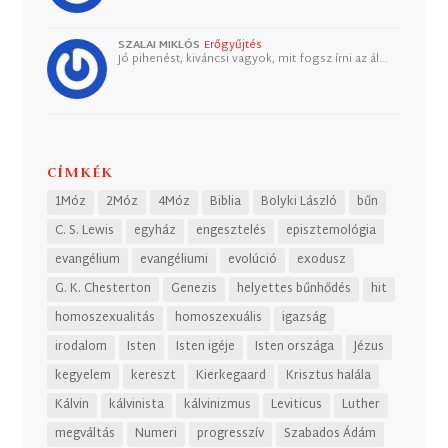
SZALAI MIKLÓS
Erőgyűjtés
Jó pihenést, kiváncsi vagyok, mit fogsz írni az ál…
CÍMKÉK
1Móz
2Móz
4Móz
Biblia
Bolyki László
bűn
C. S. Lewis
egyház
engesztelés
episztemológia
evangélium
evangéliumi
evolúció
exodusz
G. K. Chesterton
Genezis
helyettes bűnhődés
hit
homoszexualitás
homoszexuális
igazság
irodalom
Isten
Isten igéje
Isten országa
Jézus
kegyelem
kereszt
Kierkegaard
Krisztus halála
Kálvin
kálvinista
kálvinizmus
Leviticus
Luther
megváltás
Numeri
progresszív
Szabados Ádám