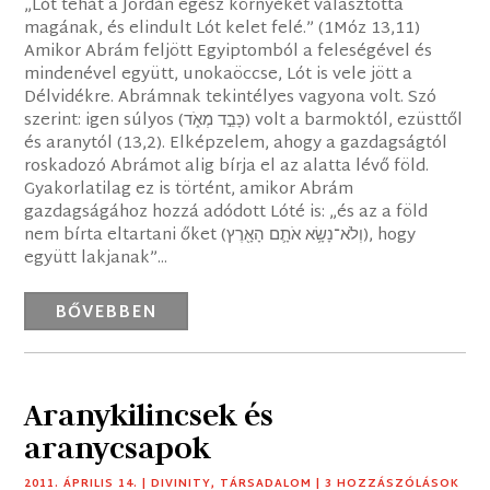
„Lót tehát a Jordán egész környékét választotta
magának, és elindult Lót kelet felé.” (1Móz 13,11)
Amikor Abrám feljött Egyiptomból a feleségével és
mindenével együtt, unokaöccse, Lót is vele jött a
Délvidékre. Abrámnak tekintélyes vagyona volt. Szó
szerint: igen súlyos (כָּבֵ֣ד מְאֹ֑ד) volt a barmoktól, ezüsttől
és aranytól (13,2). Elképzelem, ahogy a gazdagságtól
roskadozó Abrámot alig bírja el az alatta lévő föld.
Gyakorlatilag ez is történt, amikor Abrám
gazdagságához hozzá adódott Lóté is: „és az a föld
nem bírta eltartani őket (וְלֹא־נָשָׂ֥א אֹתָ֛ם הָאָ֖רֶץ), hogy
együtt lakjanak”...
BŐVEBBEN
Aranykilincsek és
aranycsapok
2011. ÁPRILIS 14.
|
DIVINITY
,
TÁRSADALOM
| 3 HOZZÁSZÓLÁSOK