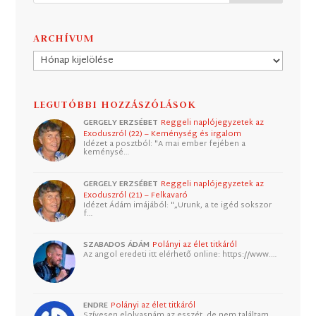
ARCHÍVUM
Archívum
LEGUTÓBBI HOZZÁSZÓLÁSOK
GERGELY ERZSÉBET
Reggeli naplójegyzetek az
Exoduszról (22) – Keménység és irgalom
Idézet a posztból: "A mai ember fejében a
keménysé…
GERGELY ERZSÉBET
Reggeli naplójegyzetek az
Exoduszról (21) – Felkavaró
Idézet Ádám imájából: "„Urunk, a te igéd sokszor
f…
SZABADOS ÁDÁM
Polányi az élet titkáról
Az angol eredeti itt elérhető online: https://www.…
ENDRE
Polányi az élet titkáról
Szívesen elolvasnám az esszét, de nem találtam.