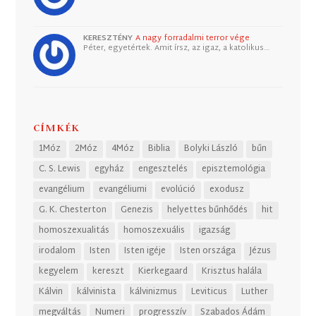
KERESZTÉNY
A nagy forradalmi terror vége
Péter, egyetértek. Amit írsz, az igaz, a katolikus…
CÍMKÉK
1Móz
2Móz
4Móz
Biblia
Bolyki László
bűn
C. S. Lewis
egyház
engesztelés
episztemológia
evangélium
evangéliumi
evolúció
exodusz
G. K. Chesterton
Genezis
helyettes bűnhődés
hit
homoszexualitás
homoszexuális
igazság
irodalom
Isten
Isten igéje
Isten országa
Jézus
kegyelem
kereszt
Kierkegaard
Krisztus halála
Kálvin
kálvinista
kálvinizmus
Leviticus
Luther
megváltás
Numeri
progresszív
Szabados Ádám