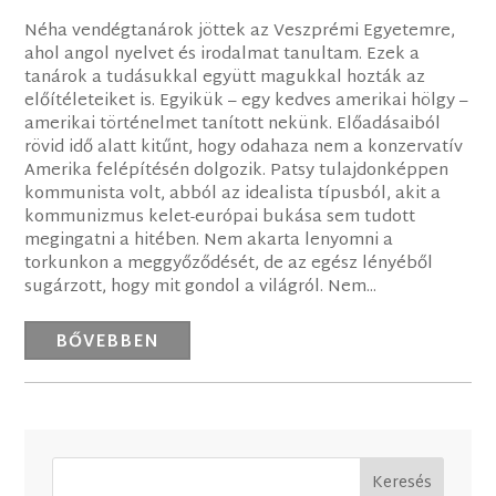
Néha vendégtanárok jöttek az Veszprémi Egyetemre,
ahol angol nyelvet és irodalmat tanultam. Ezek a
tanárok a tudásukkal együtt magukkal hozták az
előítéleteiket is. Egyikük – egy kedves amerikai hölgy –
amerikai történelmet tanított nekünk. Előadásaiból
rövid idő alatt kitűnt, hogy odahaza nem a konzervatív
Amerika felépítésén dolgozik. Patsy tulajdonképpen
kommunista volt, abból az idealista típusból, akit a
kommunizmus kelet-európai bukása sem tudott
megingatni a hitében. Nem akarta lenyomni a
torkunkon a meggyőződését, de az egész lényéből
sugárzott, hogy mit gondol a világról. Nem...
BŐVEBBEN