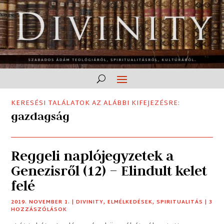
KERESÉSI TALÁLATOK AZ ALÁBBI KIFEJEZÉSRE:
gazdagság
Reggeli naplójegyzetek a
Genezisről (12) – Elindult kelet
felé
2019. NOVEMBER 1.
|
DIVINITY
,
ELMÉLKEDÉSEK
,
SPIRITUALITÁS
| 3
HOZZÁSZÓLÁSOK