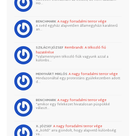
Ho…
BENCHMARK
A nagy forradalmi terror vége
A svéd egyház alapvetően államegyházi karakterű
an…
SZILÁGYI JÓZSEF
Rembrandt: A tékozló fiú
hazatérése
"Valamennyien tékozló fiúk vagyunk azzal a
különbs…
MENYHÁRT MIKLÓS
A nagy forradalmi terror vége
Mindazonáltal egy protestáns gyülekezetben adott
d…
BENCHMARK
A nagy forradalmi terror vége
"amikor egy felekezet hivatalosan püspökké
választ…
X. JÓZSEF
A nagy forradalmi terror vége
A „költő” arra gondolt, hogy alapvető különbség
va…