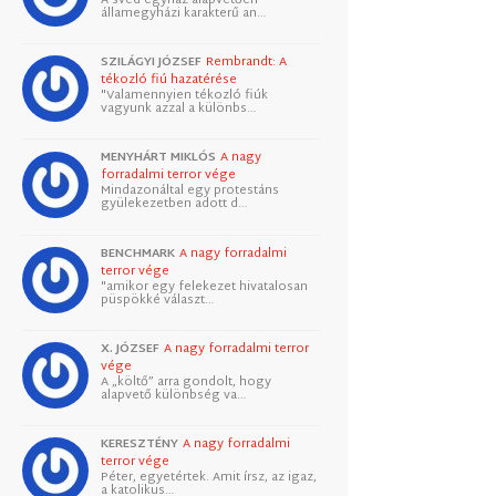
államegyházi karakterű an…
SZILÁGYI JÓZSEF
Rembrandt: A
tékozló fiú hazatérése
"Valamennyien tékozló fiúk
vagyunk azzal a különbs…
MENYHÁRT MIKLÓS
A nagy
forradalmi terror vége
Mindazonáltal egy protestáns
gyülekezetben adott d…
BENCHMARK
A nagy forradalmi
terror vége
"amikor egy felekezet hivatalosan
püspökké választ…
X. JÓZSEF
A nagy forradalmi terror
vége
A „költő” arra gondolt, hogy
alapvető különbség va…
KERESZTÉNY
A nagy forradalmi
terror vége
Péter, egyetértek. Amit írsz, az igaz,
a katolikus…