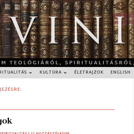
RITUALITÁS
KULTÚRA
ÉLETRAJZOK
ENGLISH
JEZÉSRE:
gok
SPIRITUALITÁS
| 11 HOZZÁSZÓLÁSOK