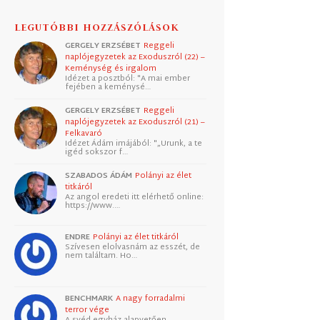
LEGUTÓBBI HOZZÁSZÓLÁSOK
GERGELY ERZSÉBET
Reggeli
naplójegyzetek az Exoduszról (22) –
Keménység és irgalom
Idézet a posztból: "A mai ember
fejében a keménysé…
GERGELY ERZSÉBET
Reggeli
naplójegyzetek az Exoduszról (21) –
Felkavaró
Idézet Ádám imájából: "„Urunk, a te
igéd sokszor f…
SZABADOS ÁDÁM
Polányi az élet
titkáról
Az angol eredeti itt elérhető online:
https://www.…
ENDRE
Polányi az élet titkáról
Szívesen elolvasnám az esszét, de
nem találtam. Ho…
BENCHMARK
A nagy forradalmi
terror vége
A svéd egyház alapvetően