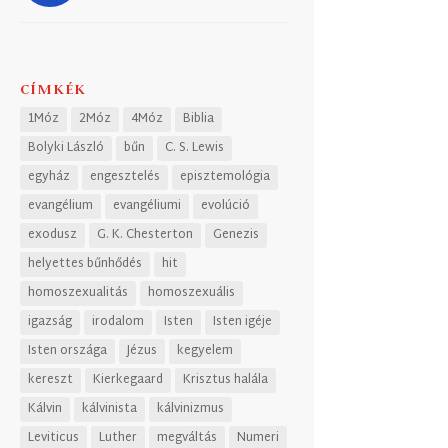
CÍMKÉK
1Móz
2Móz
4Móz
Biblia
Bolyki László
bűn
C. S. Lewis
egyház
engesztelés
episztemológia
evangélium
evangéliumi
evolúció
exodusz
G. K. Chesterton
Genezis
helyettes bűnhődés
hit
homoszexualitás
homoszexuális
igazság
irodalom
Isten
Isten igéje
Isten országa
Jézus
kegyelem
kereszt
Kierkegaard
Krisztus halála
Kálvin
kálvinista
kálvinizmus
Leviticus
Luther
megváltás
Numeri