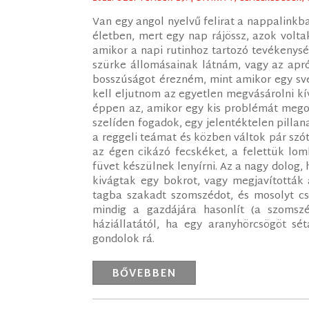
Van egy angol nyelvű felirat a nappalinkba
életben, mert egy nap rájössz, azok volt
amikor a napi rutinhoz tartozó tevékenys
szürke állomásainak látnám, vagy az apró
bosszúságot érezném, mint amikor egy své
kell eljutnom az egyetlen megvásárolni kív
éppen az, amikor egy kis problémát megol
szelíden fogadok, egy jelentéktelen pill
a reggeli teámat és közben váltok pár szó
az égen cikázó fecskéket, a felettük lo
füvet készülnek lenyírni. Az a nagy dolog, 
kivágtak egy bokrot, vagy megjavították 
tagba szakadt szomszédot, és mosolyt c
mindig a gazdájára hasonlít (a szoms
háziállatától, ha egy aranyhörcsögöt sét
gondolok rá.
BŐVEBBEN