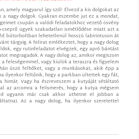
n, amely magyarul így szól: Élvezd a kis dolgokat az
ak a nagy dolgok. Gyakran eszembe jut ez a mondat,
égeimet csupán a valódi feladatokhoz vezető ösvény
-cseprő ügyek szakadatlan ismétlődése miatt azt a
d bútorboltban lehetetlenül hosszú labirintuson át
ánt tárgyig. A felirat emlékeztet, hogy a nagy dolog
dok, egy rutinfeladatot elvégzek, egy apró bántást
anatot megragadok. A nagy dolog az, amikor megiszom
t a feleségemmel, vagy kiülök a teraszra és figyelem
mhán úszó felhőket, vagy a munkásokat, akik épp a
ha ilyenkor feltűnik, hogy a parkban ültettek egy fát,
a hintát. Vagy ha észreveszem a kutyáját sétáltató
sal az arcomra a felismerés, hogy a kutya mégsem
zéd ugyanis már csak akkor üthetne el jobban a
áltatna). Az a nagy dolog, ha ilyenkor szeretettel