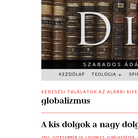
KEZDŐLAP
TEOLÓGIA
SPI
KERESÉSI TALÁLATOK AZ ALÁBBI KIFE
globalizmus
A kis dolgok a nagy dol
2022. SZEPTEMBER 29.
|
DIVINITY
,
ELMÉLKEDÉSEK
,