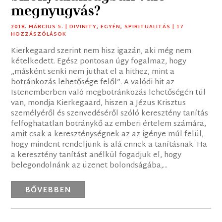
megnyugvás?
2018. MÁRCIUS 5.
|
DIVINITY
,
EGYÉN
,
SPIRITUALITÁS
| 17
HOZZÁSZÓLÁSOK
Kierkegaard szerint nem hisz igazán, aki még nem
kételkedett. Egész pontosan úgy fogalmaz, hogy
„másként senki nem juthat el a hithez, mint a
botránkozás lehetősége felől”. A valódi hit az
Istenemberben való megbotránkozás lehetőségén túl
van, mondja Kierkegaard, hiszen a Jézus Krisztus
személyéről és szenvedéséről szóló keresztény tanítás
felfoghatatlan botránykő az emberi értelem számára,
amit csak a kereszténységnek az az igénye múl felül,
hogy mindent rendeljünk is alá ennek a tanításnak. Ha
a keresztény tanítást anélkül fogadjuk el, hogy
belegondolnánk az üzenet bolondságába,...
BŐVEBBEN