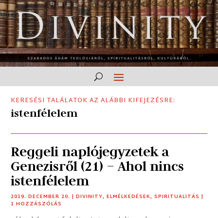
KERESÉSI TALÁLATOK AZ ALÁBBI KIFEJEZÉSRE:
istenfélelem
Reggeli naplójegyzetek a
Genezisről (21) – Ahol nincs
istenfélelem
2019. DECEMBER 20.
|
DIVINITY
,
ELMÉLKEDÉSEK
,
SPIRITUALITÁS
|
1 HOZZÁSZÓLÁS