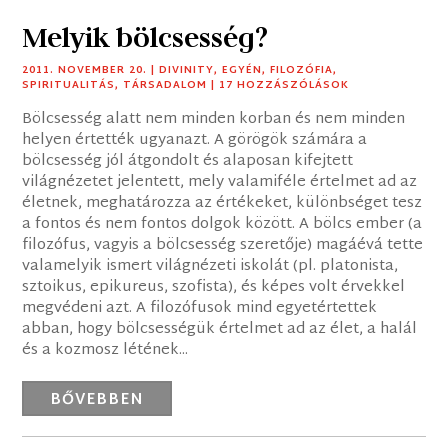
Melyik bölcsesség?
2011. NOVEMBER 20.
|
DIVINITY
,
EGYÉN
,
FILOZÓFIA
,
SPIRITUALITÁS
,
TÁRSADALOM
| 17 HOZZÁSZÓLÁSOK
Bölcsesség alatt nem minden korban és nem minden
helyen értették ugyanazt. A görögök számára a
bölcsesség jól átgondolt és alaposan kifejtett
világnézetet jelentett, mely valamiféle értelmet ad az
életnek, meghatározza az értékeket, különbséget tesz
a fontos és nem fontos dolgok között. A bölcs ember (a
filozófus, vagyis a bölcsesség szeretője) magáévá tette
valamelyik ismert világnézeti iskolát (pl. platonista,
sztoikus, epikureus, szofista), és képes volt érvekkel
megvédeni azt. A filozófusok mind egyetértettek
abban, hogy bölcsességük értelmet ad az élet, a halál
és a kozmosz létének...
BŐVEBBEN