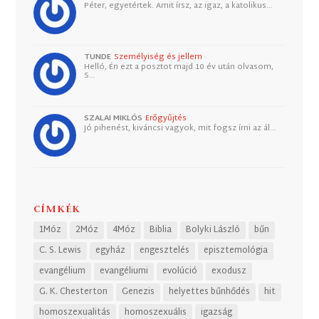
Péter, egyetértek. Amit írsz, az igaz, a katolikus…
TUNDE
Személyiség és jellem
Helló, Én ezt a posztot majd 10 év után olvasom,
S…
SZALAI MIKLÓS
Erőgyűjtés
Jó pihenést, kiváncsi vagyok, mit fogsz írni az ál…
CÍMKÉK
1Móz
2Móz
4Móz
Biblia
Bolyki László
bűn
C. S. Lewis
egyház
engesztelés
episztemológia
evangélium
evangéliumi
evolúció
exodusz
G. K. Chesterton
Genezis
helyettes bűnhődés
hit
homoszexualitás
homoszexuális
igazság