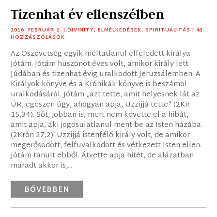
Tizenhat év ellenszélben
2016. FEBRUÁR 2.
|
DIVINITY
,
ELMÉLKEDÉSEK
,
SPIRITUALITÁS
| 43
HOZZÁSZÓLÁSOK
Az Ószövetség egyik méltatlanul elfeledett királya
Jótám. Jótám huszonöt éves volt, amikor király lett
Júdában és tizenhat évig uralkodott Jeruzsálemben. A
Királyok könyve és a Krónikák könyve is beszámol
uralkodásáról. Jótám „azt tette, amit helyesnek lát az
ÚR, egészen úgy, ahogyan apja, Uzzijjá tette” (2Kir
15,34). Sőt, jobban is, mert nem követte el a hibát,
amit apja, aki jogosulatlanul ment be az Isten házába
(2Krón 27,2). Uzzijjá istenfélő király volt, de amikor
megerősödött, felfuvalkodott és vétkezett Isten ellen.
Jótám tanult ebből. Átvette apja hitét, de alázatban
maradt akkor is,...
BŐVEBBEN