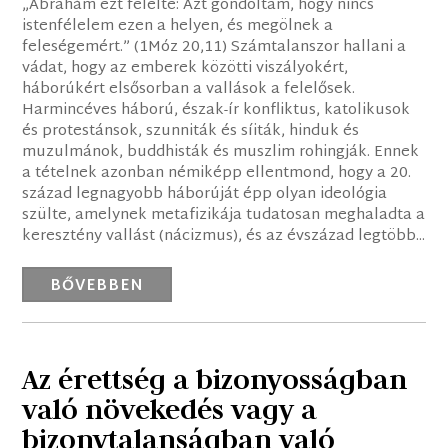
„Ábrahám ezt felelte: Azt gondoltam, hogy nincs
istenfélelem ezen a helyen, és megölnek a
feleségemért.” (1Móz 20,11) Számtalanszor hallani a
vádat, hogy az emberek közötti viszályokért,
háborúkért elsősorban a vallások a felelősek.
Harmincéves háború, észak-ír konfliktus, katolikusok
és protestánsok, szunniták és síiták, hinduk és
muzulmánok, buddhisták és muszlim rohingják. Ennek
a tételnek azonban némiképp ellentmond, hogy a 20.
század legnagyobb háborúját épp olyan ideológia
szülte, amelynek metafizikája tudatosan meghaladta a
keresztény vallást (nácizmus), és az évszázad legtöbb...
BŐVEBBEN
Az érettség a bizonyosságban
való növekedés vagy a
bizonytalanságban való