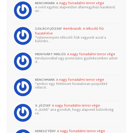
BENCHMARK
A nagy forradalmi terror vége
A svéd egyház alapvetően államegyházi karakterű
an…
SZILÁGYI JÓZSEF
Rembrandt: A tékozló fiú
hazatérése
"Valamennyien tékozló fiúk vagyunk azzal a
különbs…
MENYHÁRT MIKLÓS
A nagy forradalmi terror vége
Mindazonáltal egy protestáns gyülekezetben adott
d…
BENCHMARK
A nagy forradalmi terror vége
"amikor egy felekezet hivatalosan püspökké
választ…
X. JÓZSEF
A nagy forradalmi terror vége
A „költő” arra gondolt, hogy alapvető különbség
va…
KERESZTÉNY
A nagy forradalmi terror vége