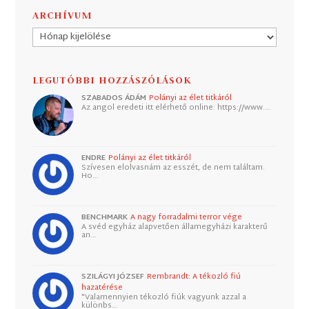
ARCHÍVUM
Archívum
LEGUTÓBBI HOZZÁSZÓLÁSOK
SZABADOS ÁDÁM
Polányi az élet titkáról
Az angol eredeti itt elérhető online: https://www.…
ENDRE
Polányi az élet titkáról
Szívesen elolvasnám az esszét, de nem találtam.
Ho…
BENCHMARK
A nagy forradalmi terror vége
A svéd egyház alapvetően államegyházi karakterű
an…
SZILÁGYI JÓZSEF
Rembrandt: A tékozló fiú
hazatérése
"Valamennyien tékozló fiúk vagyunk azzal a
különbs…