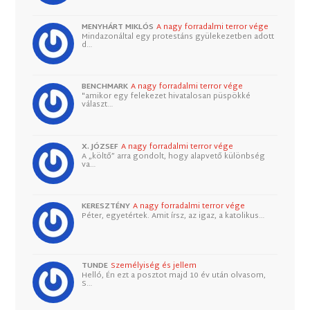
MENYHÁRT MIKLÓS
A nagy forradalmi terror vége
Mindazonáltal egy protestáns gyülekezetben adott
d…
BENCHMARK
A nagy forradalmi terror vége
"amikor egy felekezet hivatalosan püspökké
választ…
X. JÓZSEF
A nagy forradalmi terror vége
A „költő” arra gondolt, hogy alapvető különbség
va…
KERESZTÉNY
A nagy forradalmi terror vége
Péter, egyetértek. Amit írsz, az igaz, a katolikus…
TUNDE
Személyiség és jellem
Helló, Én ezt a posztot majd 10 év után olvasom,
S…