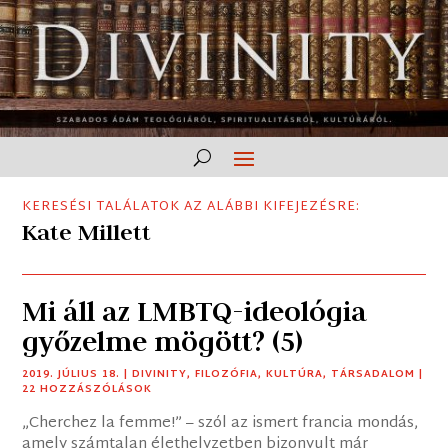
KERESÉSI TALÁLATOK AZ ALÁBBI KIFEJEZÉSRE:
Kate Millett
Mi áll az LMBTQ-ideológia
győzelme mögött? (5)
2019. JÚLIUS 18.
|
DIVINITY
,
FILOZÓFIA
,
KULTÚRA
,
TÁRSADALOM
|
22 HOZZÁSZÓLÁSOK
„Cherchez la femme!” – szól az ismert francia mondás,
amely számtalan élethelyzetben bizonyult már