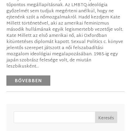
tűpontos megállapításnak. Az LMBTQ-ideológia
győzelmét sem tudjuk megérteni anélkül, hogy ne
ejtenénk szót a nőmozgalmakról. Hadd kezdjem Kate
Millett történetével, aki az amerikai feminizmus
második hullámának egyik legismertebb vezetője volt.
Kate Millett az első amerikai nő, aki Oxfordban
kitüntetéses diplomát kapott. Sexual Politics c. könyve
jelentős szerepet játszott a női felszabadítási
mozgalom ideológiai megalapozásában. 1985-ig egy
japán szobrász felesége volt, de miután
leszbikusként...
BŐVEBBEN