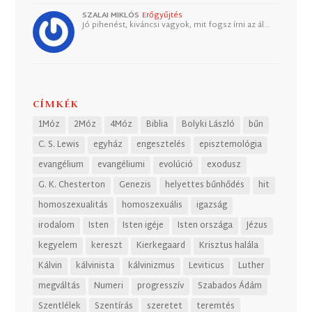
SZALAI MIKLÓS
Erőgyűjtés
Jó pihenést, kiváncsi vagyok, mit fogsz írni az ál…
CÍMKÉK
1Móz
2Móz
4Móz
Biblia
Bolyki László
bűn
C. S. Lewis
egyház
engesztelés
episztemológia
evangélium
evangéliumi
evolúció
exodusz
G. K. Chesterton
Genezis
helyettes bűnhődés
hit
homoszexualitás
homoszexuális
igazság
irodalom
Isten
Isten igéje
Isten országa
Jézus
kegyelem
kereszt
Kierkegaard
Krisztus halála
Kálvin
kálvinista
kálvinizmus
Leviticus
Luther
megváltás
Numeri
progresszív
Szabados Ádám
Szentlélek
Szentírás
szeretet
teremtés