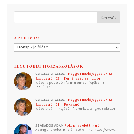
ARCHÍVUM
Archívum
LEGUTÓBBI HOZZÁSZÓLÁSOK
GERGELY ERZSÉBET
Reggeli naplójegyzetek az
Exoduszról (22) – Keménység és irgalom
Idézet a posztból: "A mai ember fejében a
keménysé…
GERGELY ERZSÉBET
Reggeli naplójegyzetek az
Exoduszról (21) – Felkavaró
Idézet Ádám imájából: "„Urunk, a te igéd sokszor
f…
SZABADOS ÁDÁM
Polányi az élet titkáról
Az angol eredeti itt elérhető online: https://www.…