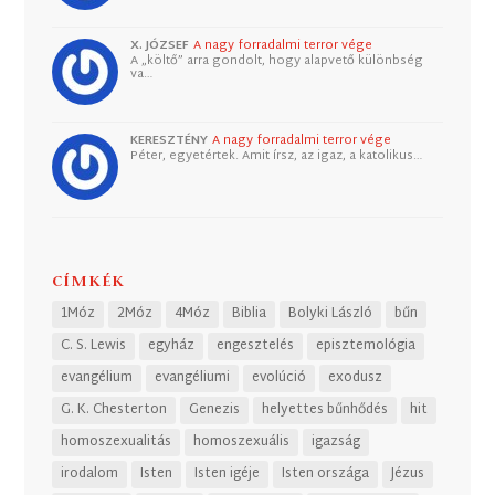
X. JÓZSEF
A nagy forradalmi terror vége
A „költő” arra gondolt, hogy alapvető különbség
va…
KERESZTÉNY
A nagy forradalmi terror vége
Péter, egyetértek. Amit írsz, az igaz, a katolikus…
CÍMKÉK
1Móz
2Móz
4Móz
Biblia
Bolyki László
bűn
C. S. Lewis
egyház
engesztelés
episztemológia
evangélium
evangéliumi
evolúció
exodusz
G. K. Chesterton
Genezis
helyettes bűnhődés
hit
homoszexualitás
homoszexuális
igazság
irodalom
Isten
Isten igéje
Isten országa
Jézus