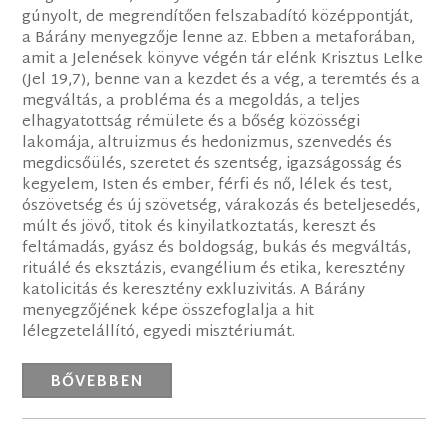
gúnyolt, de megrendítően felszabadító középpontját,
a Bárány menyegzője lenne az. Ebben a metaforában,
amit a Jelenések könyve végén tár elénk Krisztus Lelke
(Jel 19,7), benne van a kezdet és a vég, a teremtés és a
megváltás, a probléma és a megoldás, a teljes
elhagyatottság rémülete és a bőség közösségi
lakomája, altruizmus és hedonizmus, szenvedés és
megdicsőülés, szeretet és szentség, igazságosság és
kegyelem, Isten és ember, férfi és nő, lélek és test,
ószövetség és új szövetség, várakozás és beteljesedés,
múlt és jövő, titok és kinyilatkoztatás, kereszt és
feltámadás, gyász és boldogság, bukás és megváltás,
rituálé és eksztázis, evangélium és etika, keresztény
katolicitás és keresztény exkluzivitás. A Bárány
menyegzőjének képe összefoglalja a hit
lélegzetelállító, egyedi misztériumát.
BŐVEBBEN