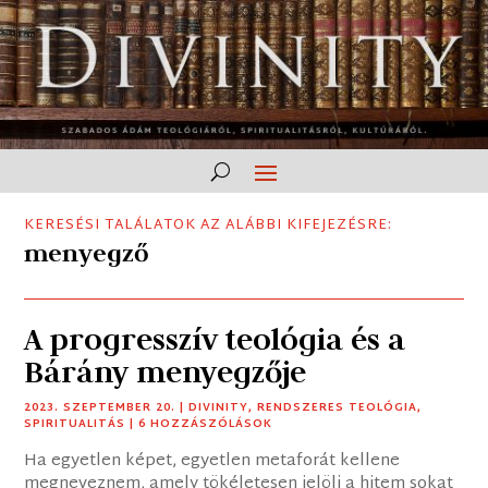
KERESÉSI TALÁLATOK AZ ALÁBBI KIFEJEZÉSRE:
menyegző
A progresszív teológia és a
Bárány menyegzője
2023. SZEPTEMBER 20.
|
DIVINITY
,
RENDSZERES TEOLÓGIA
,
SPIRITUALITÁS
| 6 HOZZÁSZÓLÁSOK
Ha egyetlen képet, egyetlen metaforát kellene
megneveznem, amely tökéletesen jelöli a hitem sokat