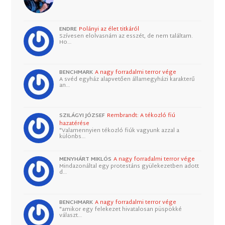
ENDRE
Polányi az élet titkáról
Szívesen elolvasnám az esszét, de nem találtam.
Ho…
BENCHMARK
A nagy forradalmi terror vége
A svéd egyház alapvetően államegyházi karakterű
an…
SZILÁGYI JÓZSEF
Rembrandt: A tékozló fiú
hazatérése
"Valamennyien tékozló fiúk vagyunk azzal a
különbs…
MENYHÁRT MIKLÓS
A nagy forradalmi terror vége
Mindazonáltal egy protestáns gyülekezetben adott
d…
BENCHMARK
A nagy forradalmi terror vége
"amikor egy felekezet hivatalosan püspökké
választ…