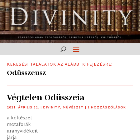
KERESÉSI TALÁLATOK AZ ALÁBBI KIFEJEZÉSRE:
Odüsszeusz
Végtelen Odüsszeia
2021. ÁPRILIS 11.
|
DIVINITY
,
MŰVÉSZET
| 2 HOZZÁSZÓLÁSOK
a költészet
metaforák
aranyvidékeit
járja