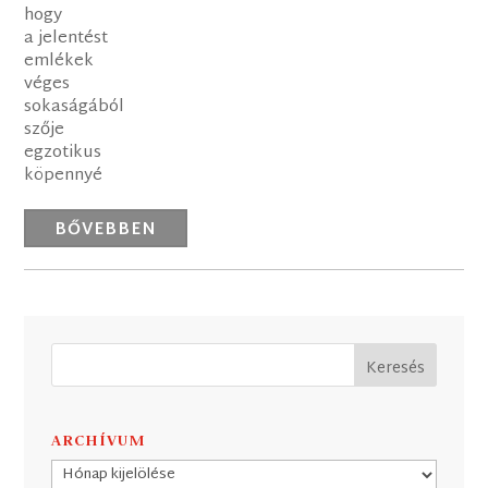
hogy
a jelentést
emlékek
véges
sokaságából
szője
egzotikus
köpennyé
BŐVEBBEN
ARCHÍVUM
Archívum