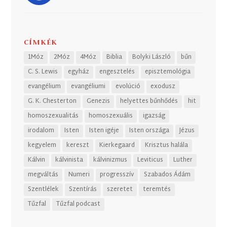
CÍMKÉK
1Móz
2Móz
4Móz
Biblia
Bolyki László
bűn
C. S. Lewis
egyház
engesztelés
episztemológia
evangélium
evangéliumi
evolúció
exodusz
G. K. Chesterton
Genezis
helyettes bűnhődés
hit
homoszexualitás
homoszexuális
igazság
irodalom
Isten
Isten igéje
Isten országa
Jézus
kegyelem
kereszt
Kierkegaard
Krisztus halála
Kálvin
kálvinista
kálvinizmus
Leviticus
Luther
megváltás
Numeri
progresszív
Szabados Ádám
Szentlélek
Szentírás
szeretet
teremtés
Tűzfal
Tűzfal podcast