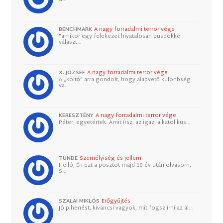
BENCHMARK
A nagy forradalmi terror vége
"amikor egy felekezet hivatalosan püspökké
választ…
X. JÓZSEF
A nagy forradalmi terror vége
A „költő” arra gondolt, hogy alapvető különbség
va…
KERESZTÉNY
A nagy forradalmi terror vége
Péter, egyetértek. Amit írsz, az igaz, a katolikus…
TUNDE
Személyiség és jellem
Helló, Én ezt a posztot majd 10 év után olvasom,
S…
SZALAI MIKLÓS
Erőgyűjtés
Jó pihenést, kiváncsi vagyok, mit fogsz írni az ál…