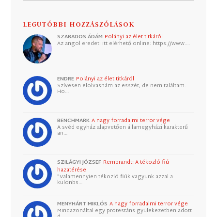
LEGUTÓBBI HOZZÁSZÓLÁSOK
SZABADOS ÁDÁM
Polányi az élet titkáról
Az angol eredeti itt elérhető online: https://www.…
ENDRE
Polányi az élet titkáról
Szívesen elolvasnám az esszét, de nem találtam.
Ho…
BENCHMARK
A nagy forradalmi terror vége
A svéd egyház alapvetően államegyházi karakterű
an…
SZILÁGYI JÓZSEF
Rembrandt: A tékozló fiú
hazatérése
"Valamennyien tékozló fiúk vagyunk azzal a
különbs…
MENYHÁRT MIKLÓS
A nagy forradalmi terror vége
Mindazonáltal egy protestáns gyülekezetben adott
d…