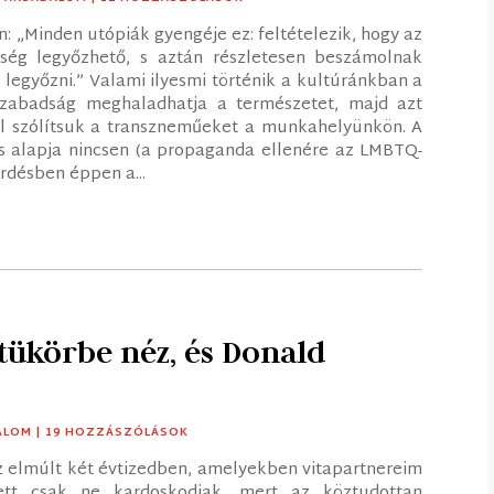
n: „Minden utópiák gyengéje ez: feltételezik, hogy az
ség legyőzhető, s aztán részletesen beszámolnak
 legyőzni.” Valami ilyesmi történik a kultúránkban a
szabadság meghaladhatja a természetet, majd azt
l szólítsuk a transzneműeket a munkahelyünkön. A
alapja nincsen (a propaganda ellenére az LMBTQ-
rdésben éppen a...
ükörbe néz, és Donald
ALOM
| 19 HOZZÁSZÓLÁSOK
z elmúlt két évtizedben, amelyekben vitapartnereim
lett csak ne kardoskodjak, mert az köztudottan