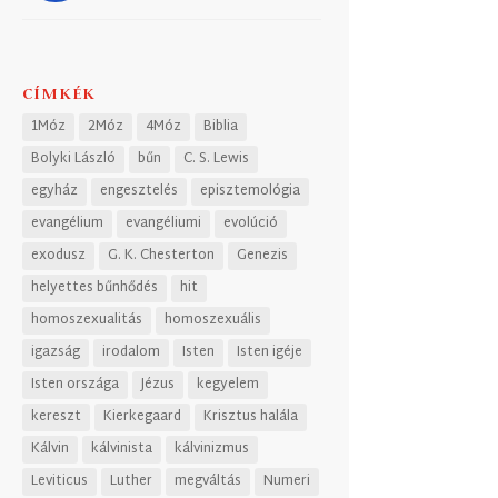
CÍMKÉK
1Móz
2Móz
4Móz
Biblia
Bolyki László
bűn
C. S. Lewis
egyház
engesztelés
episztemológia
evangélium
evangéliumi
evolúció
exodusz
G. K. Chesterton
Genezis
helyettes bűnhődés
hit
homoszexualitás
homoszexuális
igazság
irodalom
Isten
Isten igéje
Isten országa
Jézus
kegyelem
kereszt
Kierkegaard
Krisztus halála
Kálvin
kálvinista
kálvinizmus
Leviticus
Luther
megváltás
Numeri