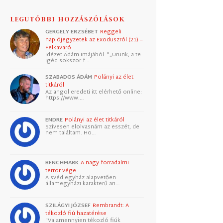
LEGUTÓBBI HOZZÁSZÓLÁSOK
GERGELY ERZSÉBET
Reggeli
naplójegyzetek az Exoduszról (21) –
Felkavaró
Idézet Ádám imájából: "„Urunk, a te
igéd sokszor f…
SZABADOS ÁDÁM
Polányi az élet
titkáról
Az angol eredeti itt elérhető online:
https://www.…
ENDRE
Polányi az élet titkáról
Szívesen elolvasnám az esszét, de
nem találtam. Ho…
BENCHMARK
A nagy forradalmi
terror vége
A svéd egyház alapvetően
államegyházi karakterű an…
SZILÁGYI JÓZSEF
Rembrandt: A
tékozló fiú hazatérése
"Valamennyien tékozló fiúk