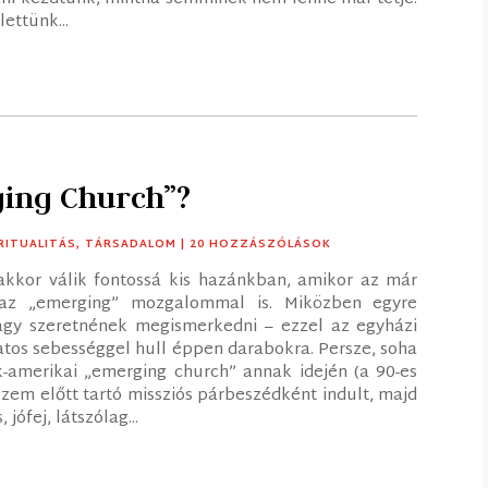
ettünk...
ging Church”?
RITUALITÁS
,
TÁRSADALOM
| 20 HOZZÁSZÓLÁSOK
akkor válik fontossá kis hazánkban, amikor az már
ik az „emerging” mozgalommal is. Miközben egyre
agy szeretnének megismerkedni – ezzel az egyházi
atos sebességgel hull éppen darabokra. Persze, soha
-amerikai „emerging church” annak idején (a 90-es
zem előtt tartó missziós párbeszédként indult, majd
jófej, látszólag...