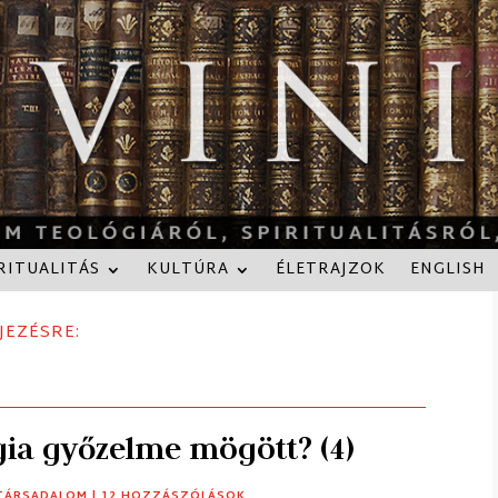
RITUALITÁS
KULTÚRA
ÉLETRAJZOK
ENGLISH
JEZÉSRE:
gia győzelme mögött? (4)
TÁRSADALOM
| 12 HOZZÁSZÓLÁSOK