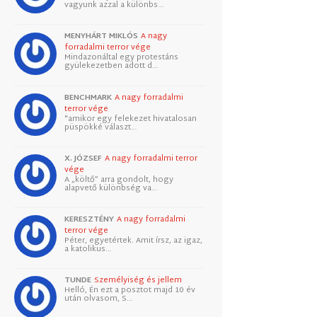
vagyunk azzal a különbs…
MENYHÁRT MIKLÓS
A nagy
forradalmi terror vége
Mindazonáltal egy protestáns
gyülekezetben adott d…
BENCHMARK
A nagy forradalmi
terror vége
"amikor egy felekezet hivatalosan
püspökké választ…
X. JÓZSEF
A nagy forradalmi terror
vége
A „költő” arra gondolt, hogy
alapvető különbség va…
KERESZTÉNY
A nagy forradalmi
terror vége
Péter, egyetértek. Amit írsz, az igaz,
a katolikus…
TUNDE
Személyiség és jellem
Helló, Én ezt a posztot majd 10 év
után olvasom, S…