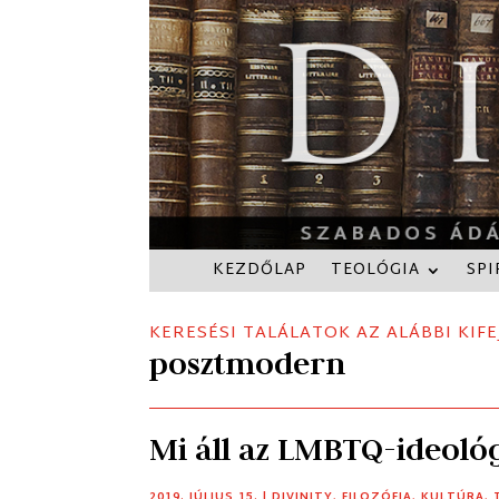
KEZDŐLAP
TEOLÓGIA
SPI
KERESÉSI TALÁLATOK AZ ALÁBBI KIFE
posztmodern
Mi áll az LMBTQ-ideoló
2019. JÚLIUS 15.
|
DIVINITY
,
FILOZÓFIA
,
KULTÚRA
,