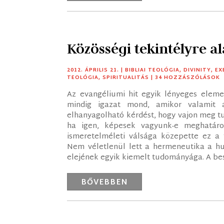
Közösségi tekintélyre 
2012. ÁPRILIS 21.
|
BIBLIAI TEOLÓGIA
,
DIVINITY
,
EX
TEOLÓGIA
,
SPIRITUALITÁS
| 34 HOZZÁSZÓLÁSOK
Az evangéliumi hit egyik lényeges eleme
mindig igazat mond, amikor valamit á
elhanyagolható kérdést, hogy vajon meg tud
ha igen, képesek vagyunk-e meghatároz
ismeretelméleti válsága közepette ez a 
Nem véletlenül lett a hermeneutika a h
elejének egyik kiemelt tudományága. A bes
BŐVEBBEN