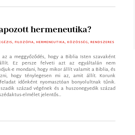
alapozott hermeneutika?
EGÉZIS
,
FILOZÓFIA
,
HERMENEUTIKA
,
KÖZÖSSÉG
,
RENDSZERES
 az a meggyőződés, hogy a Biblia Isten szavaként
llít. Ez persze felveti azt az egyáltalán nem
juk-e mondani, hogy mikor állít valamit a Biblia, és
ni, hogy ténylegesen mi az, amit állít. Korunk
feladat időnként nyomasztóan bonyolultnak tűnik.
uszadik század végének és a huszonegyedik század
zédaktus-elmélet jelentős...