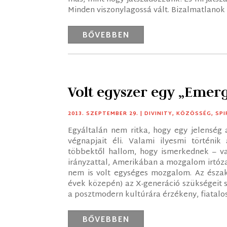
Minden viszonylagossá vált. Bizalmatlanok l
BŐVEBBEN
Volt egyszer egy „Emer
2013. SZEPTEMBER 29.
|
DIVINITY
,
KÖZÖSSÉG
,
SPI
Egyáltalán nem ritka, hogy egy jelenség 
végnapjait éli. Valami ilyesmi történ
többektől hallom, hogy ismerkednek – v
irányzattal, Amerikában a mozgalom irtóz
nem is volt egységes mozgalom. Az észak
évek közepén) az X-generáció szükségeit s
a posztmodern kultúrára érzékeny, fiatalos, 
BŐVEBBEN