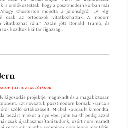
ek is emlékeztettek, hogy a posztmodern korban már
. Ahogy Chesterton mondta a jelenségről: „A régi
ról csak az ortodoxok vitatkozhattak. A modern
m vitatkozhat róla." Aztán jött Donald Trump, és
azok kezdtek kiáltani igazság...
dern
DALOM
| 33 HOZZÁSZÓLÁSOK
felvilágosodás projektje megakadt és a magabiztosan
zeppent. Ezt neveztük posztmodern kornak. Francois
ről szóló értekezéseit, Michel Foucault kimondta,
ida bezárt minket a nyelvbe, John Barth pedig azzal
ár csak újrahasznosítani tudunk, ezért nem maradt
zani kezdtünk, mintha semminek nem lenne már tétje.