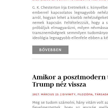
G. K. Chesterton írja Eretnekek c. könyvébe
emberrel kapcsolatos legnagyobb nehéz
arról, hogyan lehet a kisebb nehézségeket
nemek kapcsán. Feltételezzük, hogy a 
próbáljuk elmagyarázni, milyen névmássa
transzneműségnek semmilyen tudományos 
ideológia legnagyobb ellenfele ebben a ké
BŐVEBBEN
Amikor a posztmodern t
Trump néz vissza
2017. MÁRCIUS 23.
|
DIVINITY
,
FILOZÓFIA
,
TÁRSAD
Meg se tudom számolni, hány vitám volt a
figyelmeztettek, hogy az igazság mel