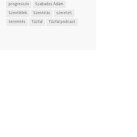
progresszív
Szabados Ádám
Szentlélek
Szentírás
szeretet
teremtés
Tűzfal
Tűzfal podcast