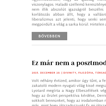
viszonylagos. Haladó szellemű keresztény
nem illik abszolút igazságról beszélni
korlátozás abban állt, hogy a vallás
liberalizmus azt jelenti, hogy senki se
megpördült a világ a sarka körül. Hirtelen 
BŐVEBBEN
Ez már nem a posztmo
2015. DECEMBER 20.
|
DIVINITY
,
FILOZÓFIA
,
TÁRSA
Volt néhány évtized, amikor úgy tűnt, a 
zakatoló modern nyugati világ kissé megs
Lyotard megírta a Nagy Elbeszélések végé
hogy az őrület perspektíva kérdése, Derr
sokkolt bennünket, hogy az irodalomban m
más, mint hogy játszadozzunk! És mi játs