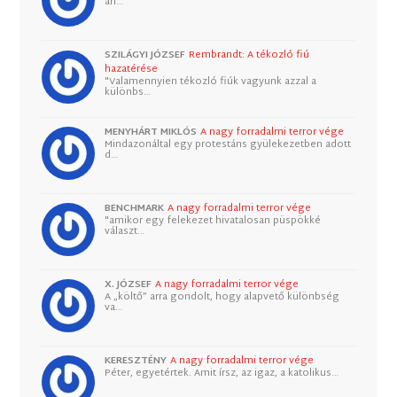
an…
SZILÁGYI JÓZSEF
Rembrandt: A tékozló fiú
hazatérése
"Valamennyien tékozló fiúk vagyunk azzal a
különbs…
MENYHÁRT MIKLÓS
A nagy forradalmi terror vége
Mindazonáltal egy protestáns gyülekezetben adott
d…
BENCHMARK
A nagy forradalmi terror vége
"amikor egy felekezet hivatalosan püspökké
választ…
X. JÓZSEF
A nagy forradalmi terror vége
A „költő” arra gondolt, hogy alapvető különbség
va…
KERESZTÉNY
A nagy forradalmi terror vége
Péter, egyetértek. Amit írsz, az igaz, a katolikus…