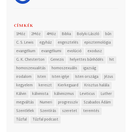
CÍMKÉK
1Móz
2Móz
4Móz
Biblia
Bolyki László
bűn
C. S. Lewis
egyház
engesztelés
episztemológia
evangélium
evangéliumi
evolúció
exodusz
G. K. Chesterton
Genezis
helyettes bűnhődés
hit
homoszexualitás
homoszexuális
igazság
irodalom
Isten
Isten igéje
Isten országa
Jézus
kegyelem
kereszt
Kierkegaard
Krisztus halála
Kálvin
kálvinista
kálvinizmus
Leviticus
Luther
megváltás
Numeri
progresszív
Szabados Ádám
Szentlélek
Szentírás
szeretet
teremtés
Tűzfal
Tűzfal podcast