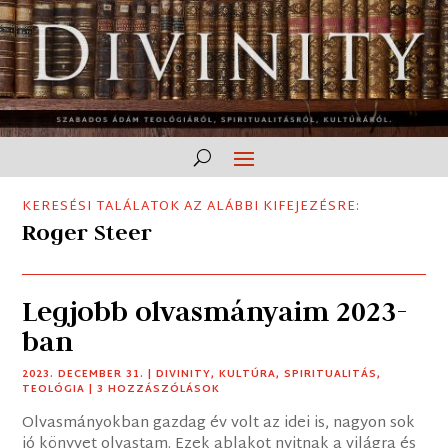
KERESÉSI TALÁLATOK AZ ALÁBBI KIFEJEZÉSRE:
Roger Steer
Legjobb olvasmányaim 2023-
ban
2023. DECEMBER 31.
|
DIVINITY
,
KULTÚRA
,
SPIRITUALITÁS
,
TEOLÓGIA
| 3 HOZZÁSZÓLÁSOK
Olvasmányokban gazdag év volt az idei is, nagyon sok
jó könyvet olvastam. Ezek ablakot nyitnak a világra és