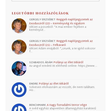
LEGUTÓBBI HOZZÁSZÓLÁSOK
GERGELY ERZSÉBET
Reggeli naplójegyzetek az
Exoduszról (22) – Keménység és irgalom
Idézet a posztból: "A mai ember fejében a
keménysé…
GERGELY ERZSÉBET
Reggeli naplójegyzetek az
Exoduszról (21) – Felkavaró
Idézet Ádám imájából: "„Urunk, a te igéd sokszor
f…
SZABADOS ÁDÁM
Polányi az élet titkáról
Az angol eredeti itt elérhető online: https://www.…
ENDRE
Polányi az élet titkáról
Szívesen elolvasnám az esszét, de nem találtam.
Ho…
BENCHMARK
A nagy forradalmi terror vége
A svéd egyház alapvetően államegyházi karakterű