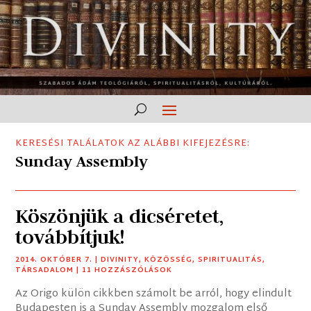
KERESÉSI TALÁLATOK AZ ALÁBBI KIFEJEZÉSRE:
Sunday Assembly
Köszönjük a dicséretet,
továbbítjuk!
2014. OKTÓBER 7.
|
DIVINITY
,
KÖZÖSSÉG
,
SPIRITUALITÁS
,
TÁRSADALOM
| 11 HOZZÁSZÓLÁSOK
Az Origo külön cikkben számolt be arról, hogy elindult
Budapesten is a Sunday Assembly mozgalom első