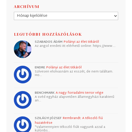
ARCHÍVUM
Archívum
LEGUTÓBBI HOZZÁSZÓLÁSOK
SZABADOS ÁDÁM
Polányi az élet titkáról
Az angol eredeti itt elérhető online: https://www.…
ENDRE
Polányi az élet titkáról
Szívesen elolvasnám az esszét, de nem találtam.
Ho…
BENCHMARK
A nagy forradalmi terror vége
A svéd egyház alapvetően államegyházi karakterű
an…
SZILÁGYI JÓZSEF
Rembrandt: A tékozló fiú
hazatérése
"Valamennyien tékozló fiúk vagyunk azzal a
különbs…