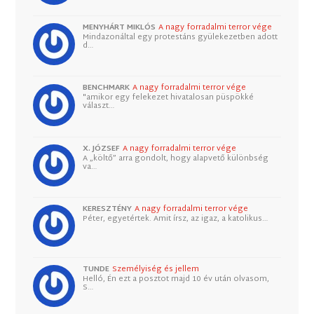
MENYHÁRT MIKLÓS
A nagy forradalmi terror vége
Mindazonáltal egy protestáns gyülekezetben adott
d…
BENCHMARK
A nagy forradalmi terror vége
"amikor egy felekezet hivatalosan püspökké
választ…
X. JÓZSEF
A nagy forradalmi terror vége
A „költő” arra gondolt, hogy alapvető különbség
va…
KERESZTÉNY
A nagy forradalmi terror vége
Péter, egyetértek. Amit írsz, az igaz, a katolikus…
TUNDE
Személyiség és jellem
Helló, Én ezt a posztot majd 10 év után olvasom,
S…