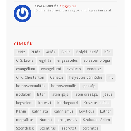
SZALAI MIKLÓS
Erőgyűjtés
Jó pihenést, kiváncsi vagyok, mit fogsz írni az ál…
CÍMKÉK
1Móz
2Móz
4Móz
Biblia
Bolyki László
bűn
C. S. Lewis
egyház
engesztelés
episztemológia
evangélium
evangéliumi
evolúció
exodusz
G. K. Chesterton
Genezis
helyettes bűnhődés
hit
homoszexualitás
homoszexuális
igazság
irodalom
Isten
Isten igéje
Isten országa
Jézus
kegyelem
kereszt
Kierkegaard
Krisztus halála
Kálvin
kálvinista
kálvinizmus
Leviticus
Luther
megváltás
Numeri
progresszív
Szabados Ádám
Szentlélek
Szentírás
szeretet
teremtés