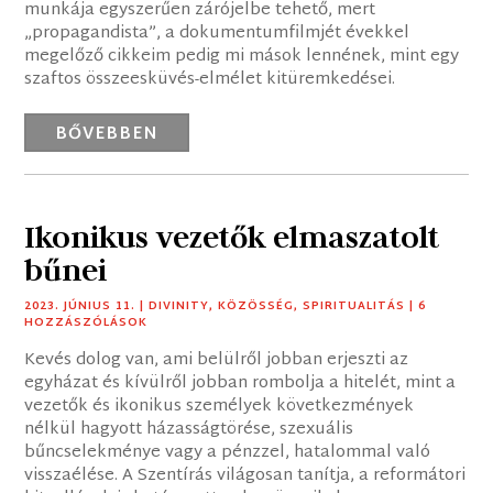
munkája egyszerűen zárójelbe tehető, mert
„propagandista”, a dokumentumfilmjét évekkel
megelőző cikkeim pedig mi mások lennének, mint egy
szaftos összeesküvés-elmélet kitüremkedései.
BŐVEBBEN
Ikonikus vezetők elmaszatolt
bűnei
2023. JÚNIUS 11.
|
DIVINITY
,
KÖZÖSSÉG
,
SPIRITUALITÁS
| 6
HOZZÁSZÓLÁSOK
Kevés dolog van, ami belülről jobban erjeszti az
egyházat és kívülről jobban rombolja a hitelét, mint a
vezetők és ikonikus személyek következmények
nélkül hagyott házasságtörése, szexuális
bűncselekménye vagy a pénzzel, hatalommal való
visszaélése. A Szentírás világosan tanítja, a reformátori