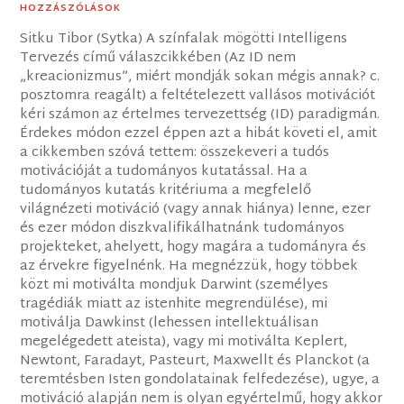
HOZZÁSZÓLÁSOK
Sitku Tibor (Sytka) A színfalak mögötti Intelligens
Tervezés című válaszcikkében (Az ID nem
„kreacionizmus”, miért mondják sokan mégis annak? c.
posztomra reagált) a feltételezett vallásos motivációt
kéri számon az értelmes tervezettség (ID) paradigmán.
Érdekes módon ezzel éppen azt a hibát követi el, amit
a cikkemben szóvá tettem: összekeveri a tudós
motivációját a tudományos kutatással. Ha a
tudományos kutatás kritériuma a megfelelő
világnézeti motiváció (vagy annak hiánya) lenne, ezer
és ezer módon diszkvalifikálhatnánk tudományos
projekteket, ahelyett, hogy magára a tudományra és
az érvekre figyelnénk. Ha megnézzük, hogy többek
közt mi motiválta mondjuk Darwint (személyes
tragédiák miatt az istenhite megrendülése), mi
motiválja Dawkinst (lehessen intellektuálisan
megelégedett ateista), vagy mi motiválta Keplert,
Newtont, Faradayt, Pasteurt, Maxwellt és Planckot (a
teremtésben Isten gondolatainak felfedezése), ugye, a
motiváció alapján nem is olyan egyértelmű, hogy akkor