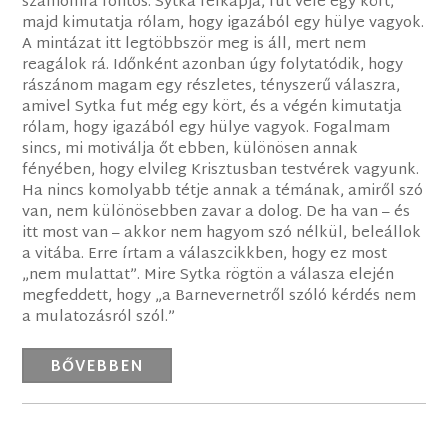
számomra fontos. Sytka felkapja, fut vele egy kört,
majd kimutatja rólam, hogy igazából egy hülye vagyok.
A mintázat itt legtöbbször meg is áll, mert nem
reagálok rá. Időnként azonban úgy folytatódik, hogy
rászánom magam egy részletes, tényszerű válaszra,
amivel Sytka fut még egy kört, és a végén kimutatja
rólam, hogy igazából egy hülye vagyok. Fogalmam
sincs, mi motiválja őt ebben, különösen annak
fényében, hogy elvileg Krisztusban testvérek vagyunk.
Ha nincs komolyabb tétje annak a témának, amiről szó
van, nem különösebben zavar a dolog. De ha van – és
itt most van – akkor nem hagyom szó nélkül, beleállok
a vitába. Erre írtam a válaszcikkben, hogy ez most
„nem mulattat”. Mire Sytka rögtön a válasza elején
megfeddett, hogy „a Barnevernetről szóló kérdés nem
a mulatozásról szól.”
BŐVEBBEN