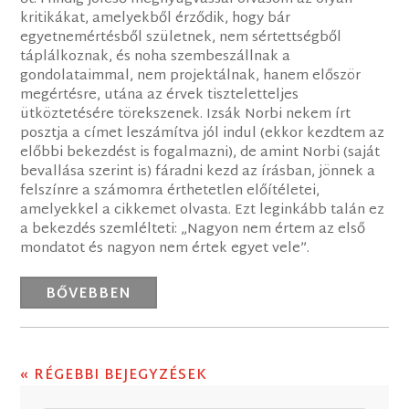
kritikákat, amelyekből érződik, hogy bár
egyetnemértésből születnek, nem sértettségből
táplálkoznak, és noha szembeszállnak a
gondolataimmal, nem projektálnak, hanem először
megértésre, utána az érvek tiszteletteljes
ütköztetésére törekszenek. Izsák Norbi nekem írt
posztja a címet leszámítva jól indul (ekkor kezdtem az
előbbi bekezdést is fogalmazni), de amint Norbi (saját
bevallása szerint is) fáradni kezd az írásban, jönnek a
felszínre a számomra érthetetlen előítéletei,
amelyekkel a cikkemet olvasta. Ezt leginkább talán ez
a bekezdés szemlélteti: „Nagyon nem értem az első
mondatot és nagyon nem értek egyet vele”.
BŐVEBBEN
« RÉGEBBI BEJEGYZÉSEK