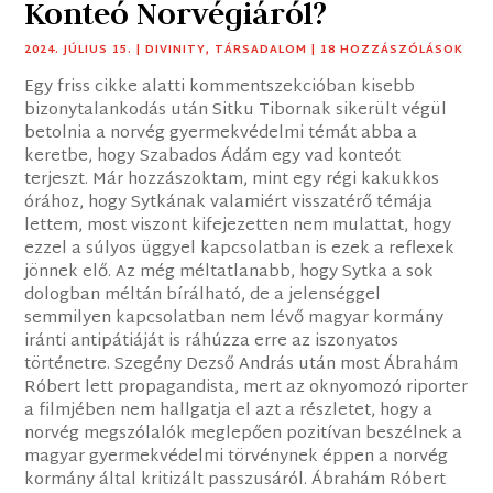
Konteó Norvégiáról?
2024. JÚLIUS 15.
|
DIVINITY
,
TÁRSADALOM
| 18 HOZZÁSZÓLÁSOK
Egy friss cikke alatti kommentszekcióban kisebb
bizonytalankodás után Sitku Tibornak sikerült végül
betolnia a norvég gyermekvédelmi témát abba a
keretbe, hogy Szabados Ádám egy vad konteót
terjeszt. Már hozzászoktam, mint egy régi kakukkos
órához, hogy Sytkának valamiért visszatérő témája
lettem, most viszont kifejezetten nem mulattat, hogy
ezzel a súlyos üggyel kapcsolatban is ezek a reflexek
jönnek elő. Az még méltatlanabb, hogy Sytka a​ sok
dologban méltán bírálható, de a jelenséggel
semmilyen kapcsolatban nem lévő ​magyar kormány
iránti antipátiáját is ráhúzza erre az iszonyatos
történetre​​. Szegény Dezső András után most Ábrahám
Róbert​ lett propagandista, mert az oknyomozó riporter
a filmjében nem hallgatja el azt a részletet, hogy a
norvég megszólalók meglepően pozitívan beszélnek a
magyar gyermekvédelmi törvénynek éppen a norvég
kormány által kritizált passzusáról​. Ábrahám Róbert