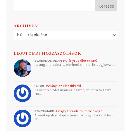
ARCHÍVUM
Archívum
LEGUTÓBBI HOZZÁSZÓLÁSOK
SZABADOS ÁDÁM
Polányi az élet titkáról
Az angol eredeti itt elérhető online: https://www.…
ENDRE
Polányi az élet titkáról
Szívesen elolvasnám az esszét, de nem találtam.
Ho…
BENCHMARK
A nagy forradalmi terror vége
A svéd egyház alapvetően államegyházi karakterű
an…