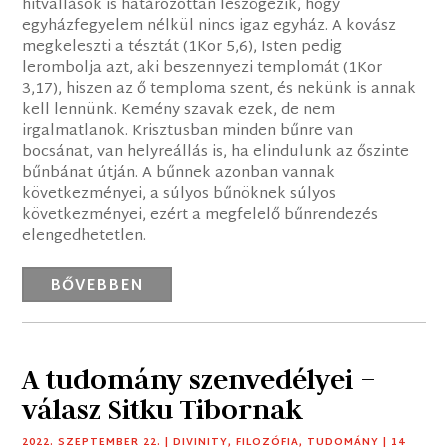
hitvallások is határozottan leszögezik, hogy
egyházfegyelem nélkül nincs igaz egyház. A kovász
megkeleszti a tésztát (1Kor 5,6), Isten pedig
lerombolja azt, aki beszennyezi templomát (1Kor
3,17), hiszen az ő temploma szent, és nekünk is annak
kell lennünk. Kemény szavak ezek, de nem
irgalmatlanok. Krisztusban minden bűnre van
bocsánat, van helyreállás is, ha elindulunk az őszinte
bűnbánat útján. A bűnnek azonban vannak
következményei, a súlyos bűnöknek súlyos
következményei, ezért a megfelelő bűnrendezés
elengedhetetlen.
BŐVEBBEN
A tudomány szenvedélyei –
válasz Sitku Tibornak
2022. SZEPTEMBER 22.
|
DIVINITY
,
FILOZÓFIA
,
TUDOMÁNY
| 14