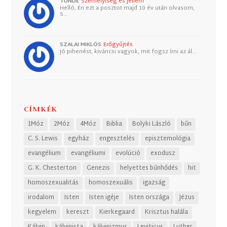
TUNDE
Személyiség és jellem
Helló, Én ezt a posztot majd 10 év után olvasom,
S…
SZALAI MIKLÓS
Erőgyűjtés
Jó pihenést, kiváncsi vagyok, mit fogsz írni az ál…
CÍMKÉK
1Móz
2Móz
4Móz
Biblia
Bolyki László
bűn
C. S. Lewis
egyház
engesztelés
episztemológia
evangélium
evangéliumi
evolúció
exodusz
G. K. Chesterton
Genezis
helyettes bűnhődés
hit
homoszexualitás
homoszexuális
igazság
irodalom
Isten
Isten igéje
Isten országa
Jézus
kegyelem
kereszt
Kierkegaard
Krisztus halála
Kálvin
kálvinista
kálvinizmus
Leviticus
Luther