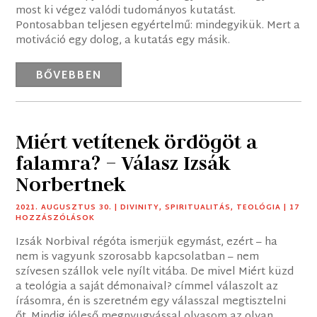
most ki végez valódi tudományos kutatást.
Pontosabban teljesen egyértelmű: mindegyikük. Mert a
motiváció egy dolog, a kutatás egy másik.
BŐVEBBEN
Miért vetítenek ördögöt a
falamra? – Válasz Izsák
Norbertnek
2021. AUGUSZTUS 30.
|
DIVINITY
,
SPIRITUALITÁS
,
TEOLÓGIA
| 17
HOZZÁSZÓLÁSOK
Izsák Norbival régóta ismerjük egymást, ezért – ha
nem is vagyunk szorosabb kapcsolatban – nem
szívesen szállok vele nyílt vitába. De mivel Miért küzd
a teológia a saját démonaival? címmel válaszolt az
írásomra, én is szeretném egy válasszal megtisztelni
őt. Mindig jóleső megnyugvással olvasom az olyan