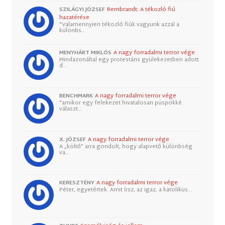
SZILÁGYI JÓZSEF
Rembrandt: A tékozló fiú
hazatérése
"Valamennyien tékozló fiúk vagyunk azzal a
különbs…
MENYHÁRT MIKLÓS
A nagy forradalmi terror vége
Mindazonáltal egy protestáns gyülekezetben adott
d…
BENCHMARK
A nagy forradalmi terror vége
"amikor egy felekezet hivatalosan püspökké
választ…
X. JÓZSEF
A nagy forradalmi terror vége
A „költő” arra gondolt, hogy alapvető különbség
va…
KERESZTÉNY
A nagy forradalmi terror vége
Péter, egyetértek. Amit írsz, az igaz, a katolikus…