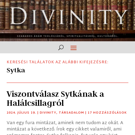
KERESÉSI TALÁLATOK AZ ALÁBBI KIFEJEZÉSRE:
Sytka
Viszontválasz Sytkának a
Halálcsillagról
2024. JÚLIUS 19.
|
DIVINITY
,
TÁRSADALOM
| 17 HOZZÁSZÓLÁSOK
Van egy fura mintázat, aminek nem tudom az okát. A
mintázat a következő. Írok egy cikket valamiről, ami