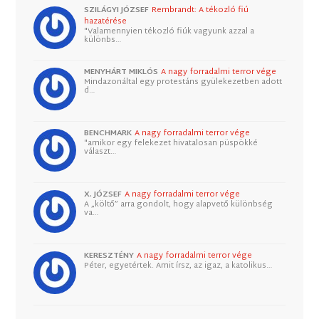
SZILÁGYI JÓZSEF
Rembrandt: A tékozló fiú
hazatérése
"Valamennyien tékozló fiúk vagyunk azzal a
különbs…
MENYHÁRT MIKLÓS
A nagy forradalmi terror vége
Mindazonáltal egy protestáns gyülekezetben adott
d…
BENCHMARK
A nagy forradalmi terror vége
"amikor egy felekezet hivatalosan püspökké
választ…
X. JÓZSEF
A nagy forradalmi terror vége
A „költő” arra gondolt, hogy alapvető különbség
va…
KERESZTÉNY
A nagy forradalmi terror vége
Péter, egyetértek. Amit írsz, az igaz, a katolikus…