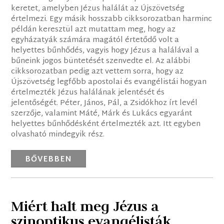
keretet, amelyben Jézus halálát az Újszövetség
értelmezi. Egy másik hosszabb cikksorozatban harminc
példán keresztül azt mutattam meg, hogy az
egyházatyák számára magától értetődő volt a
helyettes bűnhődés, vagyis hogy Jézus a halálával a
bűneink jogos büntetését szenvedte el. Az alábbi
cikksorozatban pedig azt vettem sorra, hogy az
Újszövetség legfőbb apostolai és evangélistái hogyan
értelmezték Jézus halálának jelentését és
jelentőségét. Péter, János, Pál, a Zsidókhoz írt levél
szerzője, valamint Máté, Márk és Lukács egyaránt
helyettes bűnhődésként értelmezték azt. Itt egyben
olvasható mindegyik rész.
BŐVEBBEN
Miért halt meg Jézus a
szinoptikus evangélisták