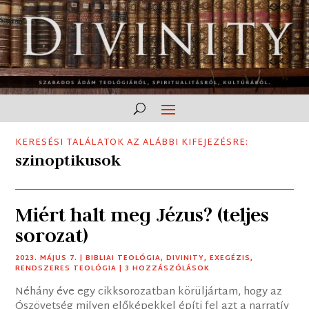
KERESÉSI TALÁLATOK AZ ALÁBBI KIFEJEZÉSRE:
szinoptikusok
Miért halt meg Jézus? (teljes
sorozat)
2023. MÁJUS 7.
|
BIBLIAI TEOLÓGIA
,
DIVINITY
,
EXEGÉZIS
,
RENDSZERES TEOLÓGIA
| 3 HOZZÁSZÓLÁSOK
Néhány éve egy cikksorozatban körüljártam, hogy az
Ószövetség milyen előképekkel építi fel azt a narratív