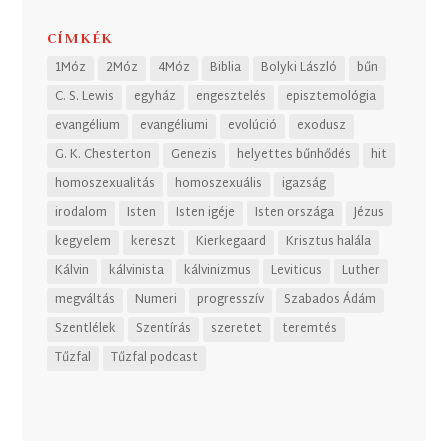
CÍMKÉK
1Móz
2Móz
4Móz
Biblia
Bolyki László
bűn
C. S. Lewis
egyház
engesztelés
episztemológia
evangélium
evangéliumi
evolúció
exodusz
G. K. Chesterton
Genezis
helyettes bűnhődés
hit
homoszexualitás
homoszexuális
igazság
irodalom
Isten
Isten igéje
Isten országa
Jézus
kegyelem
kereszt
Kierkegaard
Krisztus halála
Kálvin
kálvinista
kálvinizmus
Leviticus
Luther
megváltás
Numeri
progresszív
Szabados Ádám
Szentlélek
Szentírás
szeretet
teremtés
Tűzfal
Tűzfal podcast