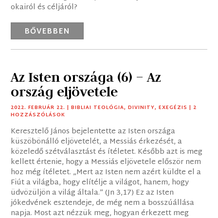
okairól és céljáról?
BŐVEBBEN
Az Isten országa (6) – Az
ország eljövetele
2022. FEBRUÁR 22.
|
BIBLIAI TEOLÓGIA
,
DIVINITY
,
EXEGÉZIS
| 2
HOZZÁSZÓLÁSOK
Keresztelő János bejelentette az Isten országa
küszöbönálló eljövetelét, a Messiás érkezését, a
közeledő szétválasztást és ítéletet. Később azt is meg
kellett értenie, hogy a Messiás eljövetele először nem
hoz még ítéletet. „Mert az Isten nem azért küldte el a
Fiút a világba, hogy elítélje a világot, hanem, hogy
üdvözüljön a világ általa.” (Jn 3,17) Ez az Isten
jókedvének esztendeje, de még nem a bosszúállása
napja. Most azt nézzük meg, hogyan érkezett meg