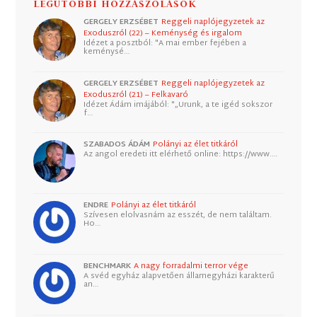
LEGUTÓBBI HOZZÁSZÓLÁSOK
GERGELY ERZSÉBET
Reggeli naplójegyzetek az
Exoduszról (22) – Keménység és irgalom
Idézet a posztból: "A mai ember fejében a
keménysé…
GERGELY ERZSÉBET
Reggeli naplójegyzetek az
Exoduszról (21) – Felkavaró
Idézet Ádám imájából: "„Urunk, a te igéd sokszor
f…
SZABADOS ÁDÁM
Polányi az élet titkáról
Az angol eredeti itt elérhető online: https://www.…
ENDRE
Polányi az élet titkáról
Szívesen elolvasnám az esszét, de nem találtam.
Ho…
BENCHMARK
A nagy forradalmi terror vége
A svéd egyház alapvetően államegyházi karakterű
an…