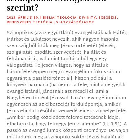
szerint?
2023. ÁPRILIS 19.
|
BIBLIAI TEOLÓGIA
,
DIVINITY
,
EXEGÉZIS
,
RENDSZERES TEOLÓGIA
| 5 HOZZÁSZÓLÁSOK
Szinoptikus (azaz együttlátó) evangélistáknak Mátét,
Márkot és Lukácsot nevezik, akik nagyon hasonló
szemszögből írták meg Jézus történetét (életét,
szolgálatát, csodáit, szenvedését, halálát és
feltámadását, valamint tanításaiból egy-egy
válogatást). Teljesen világos, hogy az általuk
háromféleképpen megírt evangélium fókuszában
egyaránt a passiótörténet áll, hiszen például a
könyveik harmada (ha nem is a fele, mint a negyedik
evangélistánál, Jánosnál) azt meséli el, ami a
Nagyhéten történt Jézussal. Lukács evangéliumában
egyenesen az az elbeszélés fordulópontja, amikor
Jézus elindul későbbi szenvedéseinek színhelye felé:
„Amikor pedig közeledett felemeltetésének ideje,
elhatározta, hogy felmegy Jeruzsálembe” (Lk 9,51). A
passió az evangéliumok központi eseménye. De vajon
mit tudunk meg a szinoptikusoktól Jézus halálának