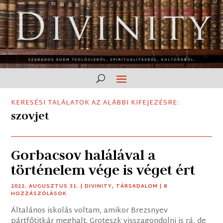
KERESÉSI TALÁLATOK AZ ALÁBBI KIFEJEZÉSRE:
szovjet
Gorbacsov halálával a
történelem vége is véget ért
2022. AUGUSZTUS 31.
|
DIVINITY
,
TÁRSADALOM
| 8
HOZZÁSZÓLÁSOK
Általános iskolás voltam, amikor Brezsnyev
pártfőtitkár meghalt. Groteszk visszagondolni is rá, de