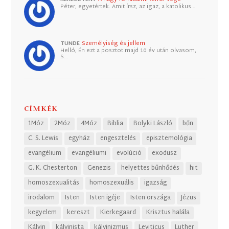
Péter, egyetértek. Amit írsz, az igaz, a katolikus…
TUNDE
Személyiség és jellem
Helló, Én ezt a posztot majd 10 év után olvasom,
S…
CÍMKÉK
1Móz
2Móz
4Móz
Biblia
Bolyki László
bűn
C. S. Lewis
egyház
engesztelés
episztemológia
evangélium
evangéliumi
evolúció
exodusz
G. K. Chesterton
Genezis
helyettes bűnhődés
hit
homoszexualitás
homoszexuális
igazság
irodalom
Isten
Isten igéje
Isten országa
Jézus
kegyelem
kereszt
Kierkegaard
Krisztus halála
Kálvin
kálvinista
kálvinizmus
Leviticus
Luther