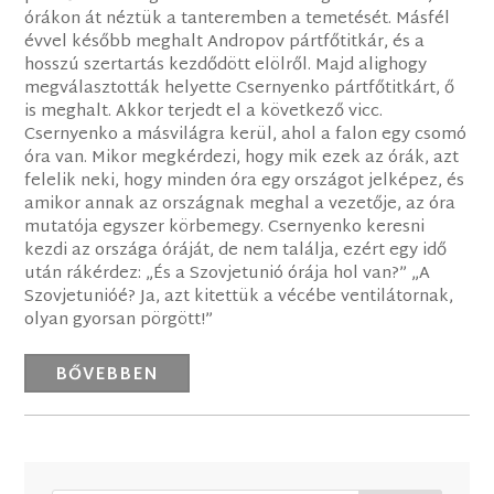
órákon át néztük a tanteremben a temetését. Másfél
évvel később meghalt Andropov pártfőtitkár, és a
hosszú szertartás kezdődött elölről. Majd alighogy
megválasztották helyette Csernyenko pártfőtitkárt, ő
is meghalt. Akkor terjedt el a következő vicc.
Csernyenko a másvilágra kerül, ahol a falon egy csomó
óra van. Mikor megkérdezi, hogy mik ezek az órák, azt
felelik neki, hogy minden óra egy országot jelképez, és
amikor annak az országnak meghal a vezetője, az óra
mutatója egyszer körbemegy. Csernyenko keresni
kezdi az országa óráját, de nem találja, ezért egy idő
után rákérdez: „És a Szovjetunió órája hol van?” „A
Szovjetunióé? Ja, azt kitettük a vécébe ventilátornak,
olyan gyorsan pörgött!”
BŐVEBBEN