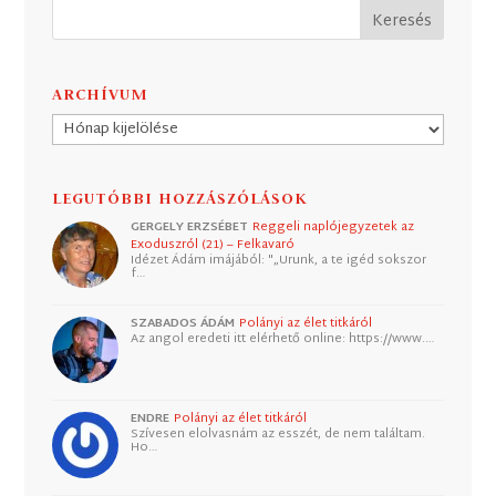
ARCHÍVUM
Archívum
LEGUTÓBBI HOZZÁSZÓLÁSOK
GERGELY ERZSÉBET
Reggeli naplójegyzetek az
Exoduszról (21) – Felkavaró
Idézet Ádám imájából: "„Urunk, a te igéd sokszor
f…
SZABADOS ÁDÁM
Polányi az élet titkáról
Az angol eredeti itt elérhető online: https://www.…
ENDRE
Polányi az élet titkáról
Szívesen elolvasnám az esszét, de nem találtam.
Ho…