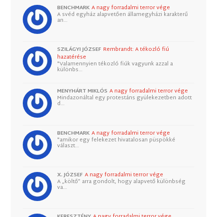
BENCHMARK
A nagy forradalmi terror vége
A svéd egyház alapvetően államegyházi karakterű
an…
SZILÁGYI JÓZSEF
Rembrandt: A tékozló fiú
hazatérése
"Valamennyien tékozló fiúk vagyunk azzal a
különbs…
MENYHÁRT MIKLÓS
A nagy forradalmi terror vége
Mindazonáltal egy protestáns gyülekezetben adott
d…
BENCHMARK
A nagy forradalmi terror vége
"amikor egy felekezet hivatalosan püspökké
választ…
X. JÓZSEF
A nagy forradalmi terror vége
A „költő” arra gondolt, hogy alapvető különbség
va…
KERESZTÉNY
A nagy forradalmi terror vége