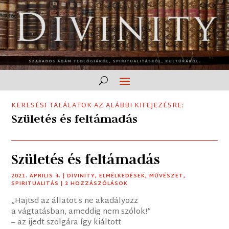
KERESÉSI TALÁLATOK AZ ALÁBBI KIFEJEZÉSRE:
Születés és feltámadás
Születés és feltámadás
2021. ÁPRILIS 4.
|
DIVINITY
,
ELMÉLKEDÉSEK
,
MŰVÉSZET
,
SPIRITUALITÁS
| 2 HOZZÁSZÓLÁSOK
„Hajtsd az állatot s ne akadályozz
a vágtatásban, ameddig nem szólok!”
– az ijedt szolgára így kiáltott