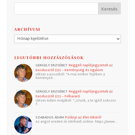
ARCHÍVUM
Archívum
LEGUTÓBBI HOZZÁSZÓLÁSOK
GERGELY ERZSÉBET
Reggeli naplójegyzetek az
Exoduszról (22) – Keménység és irgalom
Idézet a posztból: "A mai ember fejében a
keménysé…
GERGELY ERZSÉBET
Reggeli naplójegyzetek az
Exoduszról (21) – Felkavaró
Idézet Ádám imájából: "„Urunk, a te igéd sokszor
f…
SZABADOS ÁDÁM
Polányi az élet titkáról
Az angol eredeti itt elérhető online: https://www.…