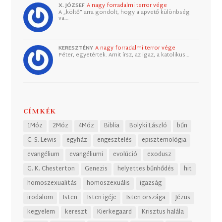
X. JÓZSEF
A nagy forradalmi terror vége
A „költő” arra gondolt, hogy alapvető különbség
va…
KERESZTÉNY
A nagy forradalmi terror vége
Péter, egyetértek. Amit írsz, az igaz, a katolikus…
CÍMKÉK
1Móz
2Móz
4Móz
Biblia
Bolyki László
bűn
C. S. Lewis
egyház
engesztelés
episztemológia
evangélium
evangéliumi
evolúció
exodusz
G. K. Chesterton
Genezis
helyettes bűnhődés
hit
homoszexualitás
homoszexuális
igazság
irodalom
Isten
Isten igéje
Isten országa
Jézus
kegyelem
kereszt
Kierkegaard
Krisztus halála