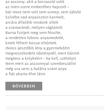
az asszony, akit a borzasztó sokk
az Isten szent emberéhez hajszolt –
bár most nem volt sem ünnep, sem újhold.
Szívébe vad anyaösztön karmolt,
arcára állatibb vonások ültek
a szamaránál, melyen vágtatott.
Barna fürtjeit meg sem fésülte,
a rendetlen lobonc anyamedvéé,
kinek féltett bocsai eltűntek.
(Nincs ijesztőbb lény a gyermekéért
megveszekedett nősténynél, mert bármit
megtesz a kölykéért – ha kell, széttép!)
Nem mert az asszonnyal szembeszállni
még ura sem; a halálra szánt anya
a fiát akarta élve látni.
BŐVEBBEN