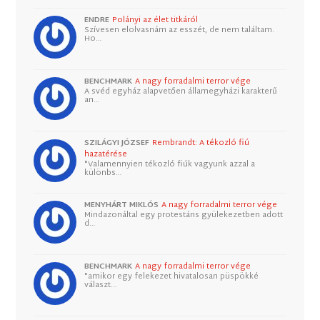
ENDRE
Polányi az élet titkáról
Szívesen elolvasnám az esszét, de nem találtam.
Ho…
BENCHMARK
A nagy forradalmi terror vége
A svéd egyház alapvetően államegyházi karakterű
an…
SZILÁGYI JÓZSEF
Rembrandt: A tékozló fiú
hazatérése
"Valamennyien tékozló fiúk vagyunk azzal a
különbs…
MENYHÁRT MIKLÓS
A nagy forradalmi terror vége
Mindazonáltal egy protestáns gyülekezetben adott
d…
BENCHMARK
A nagy forradalmi terror vége
"amikor egy felekezet hivatalosan püspökké
választ…