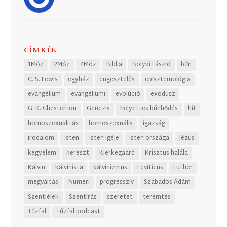
CÍMKÉK
1Móz
2Móz
4Móz
Biblia
Bolyki László
bűn
C. S. Lewis
egyház
engesztelés
episztemológia
evangélium
evangéliumi
evolúció
exodusz
G. K. Chesterton
Genezis
helyettes bűnhődés
hit
homoszexualitás
homoszexuális
igazság
irodalom
Isten
Isten igéje
Isten országa
Jézus
kegyelem
kereszt
Kierkegaard
Krisztus halála
Kálvin
kálvinista
kálvinizmus
Leviticus
Luther
megváltás
Numeri
progresszív
Szabados Ádám
Szentlélek
Szentírás
szeretet
teremtés
Tűzfal
Tűzfal podcast