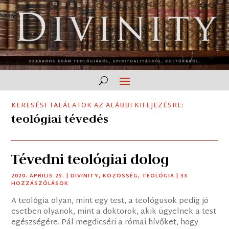
KERESÉSI TALÁLATOK AZ ALÁBBI KIFEJEZÉSRE:
teológiai tévedés
Tévedni teológiai dolog
2020. ÁPRILIS 25.
|
DIVINITY
,
KÖZÖSSÉG
,
TEOLÓGIA
| 33
HOZZÁSZÓLÁSOK
A teológia olyan, mint egy test, a teológusok pedig jó
esetben olyanok, mint a doktorok, akik ügyelnek a test
egészségére. Pál megdicséri a római hívőket, hogy