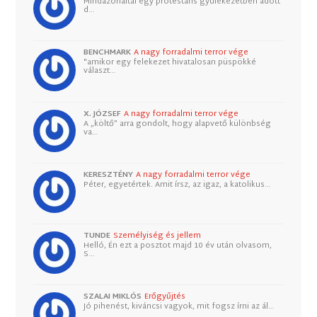
Mindazonáltal egy protestáns gyülekezetben adott
d…
BENCHMARK
A nagy forradalmi terror vége
"amikor egy felekezet hivatalosan püspökké
választ…
X. JÓZSEF
A nagy forradalmi terror vége
A „költő” arra gondolt, hogy alapvető különbség
va…
KERESZTÉNY
A nagy forradalmi terror vége
Péter, egyetértek. Amit írsz, az igaz, a katolikus…
TUNDE
Személyiség és jellem
Helló, Én ezt a posztot majd 10 év után olvasom,
S…
SZALAI MIKLÓS
Erőgyűjtés
Jó pihenést, kiváncsi vagyok, mit fogsz írni az ál…