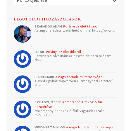
LEGUTÓBBI HOZZÁSZÓLÁSOK
SZABADOS ÁDÁM
Polányi az élet titkáról
Az angol eredeti itt elérhető online: https://www.…
ENDRE
Polányi az élet titkáról
Szívesen elolvasnám az esszét, de nem találtam.
Ho…
BENCHMARK
A nagy forradalmi terror vége
A svéd egyház alapvetően államegyházi karakterű
an…
SZILÁGYI JÓZSEF
Rembrandt: A tékozló fiú
hazatérése
"Valamennyien tékozló fiúk vagyunk azzal a
különbs…
MENYHÁRT MIKLÓS
A nagy forradalmi terror vége