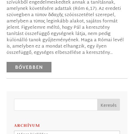
szívükből engedelmeskedtek annak a tanításnak,
amelynek követésére adattak (Róm 6,17). Az eredeti
szövegben a τύπον διδαχῆς szóösszetétel szerepel,
amelyben a τύπος leginkább alakot, sajátos formát
jelent. Figyelemre méltó, hogy Pál a keresztény
tanítást összefüggő egységnek látja, nem pedig
különálló tanok gyűjteményének. Maga a Római levél
is, amelyben ez a mondat elhangzik, egy ilyen
összefüggő, egységes elbeszélése a keresztény...
BŐVEBBEN
ARCHÍVUM
Archívum