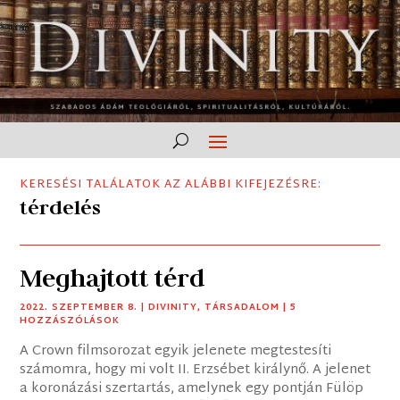
KERESÉSI TALÁLATOK AZ ALÁBBI KIFEJEZÉSRE:
térdelés
Meghajtott térd
2022. SZEPTEMBER 8.
|
DIVINITY
,
TÁRSADALOM
| 5
HOZZÁSZÓLÁSOK
A Crown filmsorozat egyik jelenete megtestesíti
számomra, hogy mi volt II. Erzsébet királynő. A jelenet
a koronázási szertartás, amelynek egy pontján Fülöp