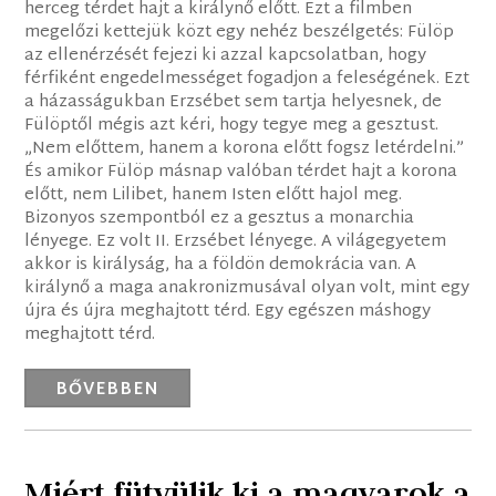
herceg térdet hajt a királynő előtt. Ezt a filmben
megelőzi kettejük közt egy nehéz beszélgetés: Fülöp
az ellenérzését fejezi ki azzal kapcsolatban, hogy
férfiként engedelmességet fogadjon a feleségének. Ezt
a házasságukban Erzsébet sem tartja helyesnek, de
Fülöptől mégis azt kéri, hogy tegye meg a gesztust.
„Nem előttem, hanem a korona előtt fogsz letérdelni.”
És amikor Fülöp másnap valóban térdet hajt a korona
előtt, nem Lilibet, hanem Isten előtt hajol meg.
Bizonyos szempontból ez a gesztus a monarchia
lényege. Ez volt II. Erzsébet lényege. A világegyetem
akkor is királyság, ha a földön demokrácia van. A
királynő a maga anakronizmusával olyan volt, mint egy
újra és újra meghajtott térd. Egy egészen máshogy
meghajtott térd.
BŐVEBBEN
Miért fütyülik ki a magyarok a