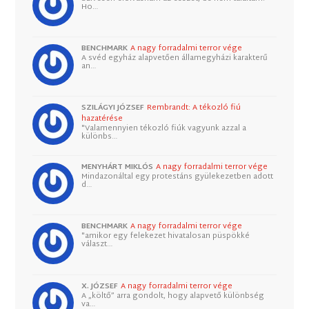
Ho…
BENCHMARK
A nagy forradalmi terror vége
A svéd egyház alapvetően államegyházi karakterű
an…
SZILÁGYI JÓZSEF
Rembrandt: A tékozló fiú
hazatérése
"Valamennyien tékozló fiúk vagyunk azzal a
különbs…
MENYHÁRT MIKLÓS
A nagy forradalmi terror vége
Mindazonáltal egy protestáns gyülekezetben adott
d…
BENCHMARK
A nagy forradalmi terror vége
"amikor egy felekezet hivatalosan püspökké
választ…
X. JÓZSEF
A nagy forradalmi terror vége
A „költő” arra gondolt, hogy alapvető különbség
va…