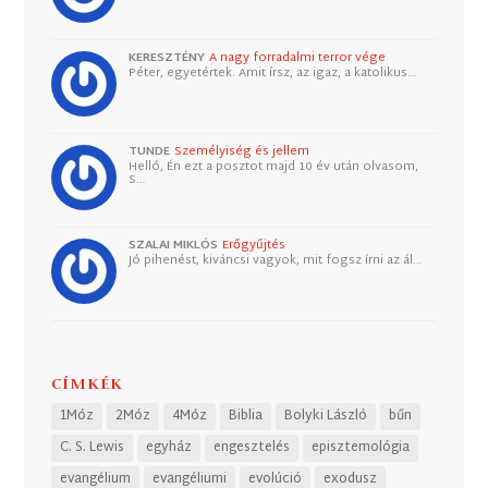
KERESZTÉNY
A nagy forradalmi terror vége
Péter, egyetértek. Amit írsz, az igaz, a katolikus…
TUNDE
Személyiség és jellem
Helló, Én ezt a posztot majd 10 év után olvasom,
S…
SZALAI MIKLÓS
Erőgyűjtés
Jó pihenést, kiváncsi vagyok, mit fogsz írni az ál…
CÍMKÉK
1Móz
2Móz
4Móz
Biblia
Bolyki László
bűn
C. S. Lewis
egyház
engesztelés
episztemológia
evangélium
evangéliumi
evolúció
exodusz