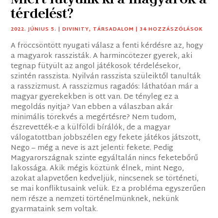
térdelést?
2022. JÚNIUS 5.
|
DIVINITY
,
TÁRSADALOM
| 34 HOZZÁSZÓLÁSOK
A fröccsöntött nyugati válasz a fenti kérdésre az, hogy
a magyarok rasszisták. A harmincötezer gyerek, aki
tegnap fütyült az angol játékosok térdelésekor,
szintén rasszista. Nyilván rasszista szüleiktől tanulták
a rasszizmust. A rasszizmus ragadós: láthatóan már a
magyar gyerekekben is ott van. De tényleg ez a
megoldás nyitja? Van ebben a válaszban akár
minimális törekvés a megértésre? Nem tudom,
észrevették-e a külföldi bírálók, de a magyar
válogatottban jobbszélen egy fekete játékos játszott,
Nego – még a neve is azt jelenti: fekete. Pedig
Magyarországnak szinte egyáltalán nincs feketebőrű
lakossága. Akik mégis köztünk élnek, mint Nego,
azokat alapvetően kedveljük, nincsenek se történeti,
se mai konfliktusaink velük. Ez a probléma egyszerűen
nem része a nemzeti történelmünknek, nekünk
gyarmataink sem voltak.