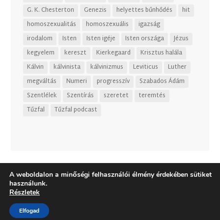
G. K. Chesterton
Genezis
helyettes bűnhődés
hit
homoszexualitás
homoszexuális
igazság
irodalom
Isten
Isten igéje
Isten országa
Jézus
kegyelem
kereszt
Kierkegaard
Krisztus halála
Kálvin
kálvinista
kálvinizmus
Leviticus
Luther
megváltás
Numeri
progresszív
Szabados Ádám
Szentlélek
Szentírás
szeretet
teremtés
Tűzfal
Tűzfal podcast
A weboldalon a minőségi felhasználói élmény érdekében sütiket
használunk.
Részletek
Elfogad
Dizájn:
Elegant Themes
| Motor:
WordPress