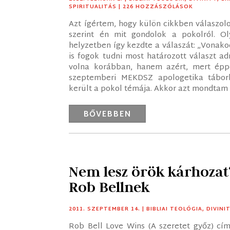
SPIRITUALITÁS
| 226 HOZZÁSZÓLÁSOK
Azt ígértem, hogy külön cikkben válaszol
szerint én mit gondolok a pokolról. Ol
helyzetben így kezdte a válaszát: „Vonako
is fogok tudni most határozott választ a
volna korábban, hanem azért, mert épp
szeptemberi MEKDSZ apologetika tábor
került a pokol témája. Akkor azt mondtam n
BŐVEBBEN
Nem lesz örök kárhozat?
Rob Bellnek
2011. SZEPTEMBER 14.
|
BIBLIAI TEOLÓGIA
,
DIVINI
Rob Bell Love Wins (A szeretet győz) cí