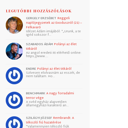
LEGUTÓBBI HOZZÁSZÓLÁSOK
GERGELY ERZSÉBET
Reggeli
naplójegyzetek az Exoduszról (21) –
Felkavaró
Idézet Ádám imájából: "„Urunk, a te
igéd sokszor f…
SZABADOS ÁDÁM
Polányi az élet
titkáról
Az angol eredeti itt elérhető online:
https://www.…
ENDRE
Polányi az élet titkáról
Szívesen elolvasnám az esszét, de
nem találtam. Ho…
BENCHMARK
A nagy forradalmi
terror vége
A svéd egyház alapvetően
államegyházi karakterű an…
SZILÁGYI JÓZSEF
Rembrandt: A
tékozló fiú hazatérése
"Valamennyien tékozló fiúk