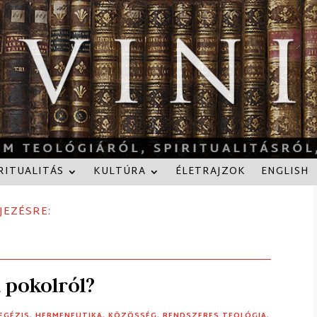
RITUALITÁS
KULTÚRA
ÉLETRAJZOK
ENGLISH
JEZÉSRE:
 pokolról?
EGÉZIS
,
HERMENEUTIKA
,
KÖZÖSSÉG
,
RENDSZERES TEOLÓGIA
,