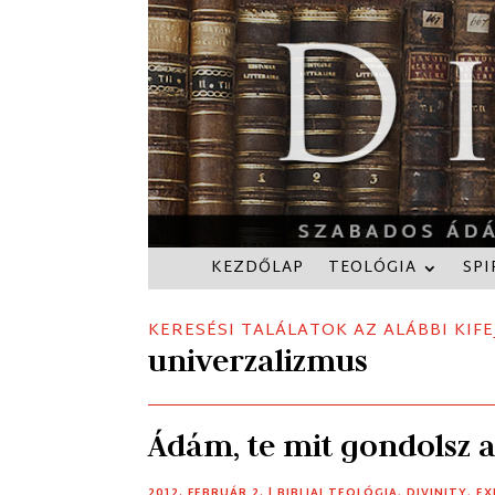
KEZDŐLAP
TEOLÓGIA
SPI
KERESÉSI TALÁLATOK AZ ALÁBBI KIFE
univerzalizmus
Ádám, te mit gondolsz a
2012. FEBRUÁR 2.
|
BIBLIAI TEOLÓGIA
,
DIVINITY
,
EX