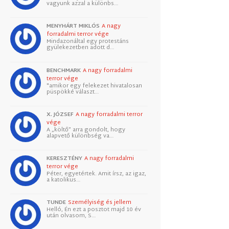
vagyunk azzal a különbs…
MENYHÁRT MIKLÓS
A nagy
forradalmi terror vége
Mindazonáltal egy protestáns
gyülekezetben adott d…
BENCHMARK
A nagy forradalmi
terror vége
"amikor egy felekezet hivatalosan
püspökké választ…
X. JÓZSEF
A nagy forradalmi terror
vége
A „költő” arra gondolt, hogy
alapvető különbség va…
KERESZTÉNY
A nagy forradalmi
terror vége
Péter, egyetértek. Amit írsz, az igaz,
a katolikus…
TUNDE
Személyiség és jellem
Helló, Én ezt a posztot majd 10 év
után olvasom, S…