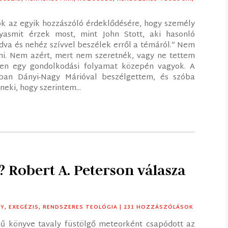
ok az egyik hozzászóló érdeklődésére, hogy személy
yasmit érzek most, mint John Stott, aki hasonló
dva és nehéz szívvel beszélek erről a témáról.” Nem
dni. Nem azért, mert nem szeretnék, vagy ne tettem
en egy gondolkodási folyamat közepén vagyok. A
ban Dányi-Nagy Márióval beszélgettem, és szóba
eki, hogy szerintem...
 Robert A. Peterson válasza
TY
,
EXEGÉZIS
,
RENDSZERES TEOLÓGIA
| 231 HOZZÁSZÓLÁSOK
mű könyve tavaly füstölgő meteorként csapódott az