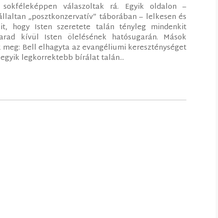
 sokféleképpen válaszoltak rá. Egyik oldalon –
laltan „posztkonzervatív” táborában – lelkesen és
t, hogy Isten szeretete talán tényleg mindenkit
rad kívül Isten ölelésének hatósugarán. Mások
meg: Bell elhagyta az evangéliumi kereszténységet
egyik legkorrektebb bírálat talán...