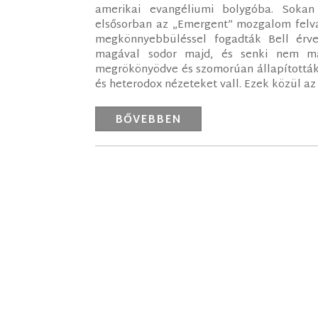
amerikai evangéliumi bolygóba. Sokan
elsősorban az „Emergent” mozgalom felvál
megkönnyebbüléssel fogadták Bell érvei
magával sodor majd, és senki nem ma
megrökönyödve és szomorúan állapították 
és heterodox nézeteket vall. Ezek közül az 
BŐVEBBEN