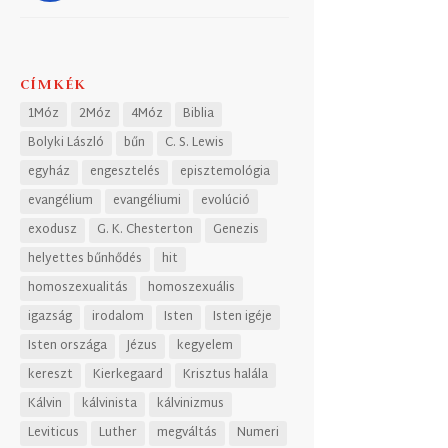
CÍMKÉK
1Móz
2Móz
4Móz
Biblia
Bolyki László
bűn
C. S. Lewis
egyház
engesztelés
episztemológia
evangélium
evangéliumi
evolúció
exodusz
G. K. Chesterton
Genezis
helyettes bűnhődés
hit
homoszexualitás
homoszexuális
igazság
irodalom
Isten
Isten igéje
Isten országa
Jézus
kegyelem
kereszt
Kierkegaard
Krisztus halála
Kálvin
kálvinista
kálvinizmus
Leviticus
Luther
megváltás
Numeri