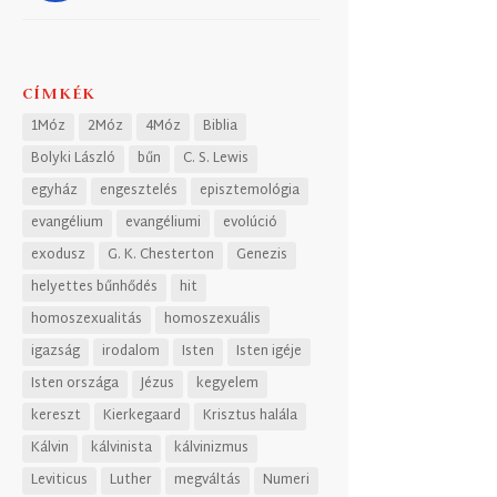
CÍMKÉK
1Móz
2Móz
4Móz
Biblia
Bolyki László
bűn
C. S. Lewis
egyház
engesztelés
episztemológia
evangélium
evangéliumi
evolúció
exodusz
G. K. Chesterton
Genezis
helyettes bűnhődés
hit
homoszexualitás
homoszexuális
igazság
irodalom
Isten
Isten igéje
Isten országa
Jézus
kegyelem
kereszt
Kierkegaard
Krisztus halála
Kálvin
kálvinista
kálvinizmus
Leviticus
Luther
megváltás
Numeri