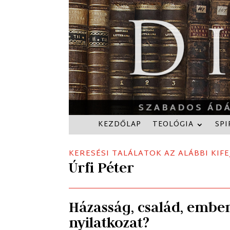
KEZDŐLAP
TEOLÓGIA
SPI
KERESÉSI TALÁLATOK AZ ALÁBBI KIFE
Úrfi Péter
Házasság, család, ember
nyilatkozat?