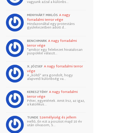
vagyunk azzal a különbs…
MENYHÁRT MIKLÓS
A nagy
forradalmi terror vége
Mindazonáltal egy protestáns
gyülekezetben adott d…
BENCHMARK
A nagy forradalmi
terror vége
"amikor egy felekezet hivatalosan
püspökké választ…
X. JÓZSEF
A nagy forradalmi terror
vége
A „költő” arra gondolt, hogy
alapvető különbség va…
KERESZTÉNY
A nagy forradalmi
terror vége
Péter, egyetértek. Amit írsz, az igaz,
a katolikus…
TUNDE
Személyiség és jellem
Helló, Én ezt a posztot majd 10 év
után olvasom, S…