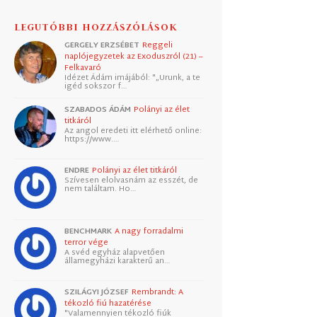
LEGUTÓBBI HOZZÁSZÓLÁSOK
GERGELY ERZSÉBET
Reggeli
naplójegyzetek az Exoduszról (21) –
Felkavaró
Idézet Ádám imájából: "„Urunk, a te
igéd sokszor f…
SZABADOS ÁDÁM
Polányi az élet
titkáról
Az angol eredeti itt elérhető online:
https://www.…
ENDRE
Polányi az élet titkáról
Szívesen elolvasnám az esszét, de
nem találtam. Ho…
BENCHMARK
A nagy forradalmi
terror vége
A svéd egyház alapvetően
államegyházi karakterű an…
SZILÁGYI JÓZSEF
Rembrandt: A
tékozló fiú hazatérése
"Valamennyien tékozló fiúk