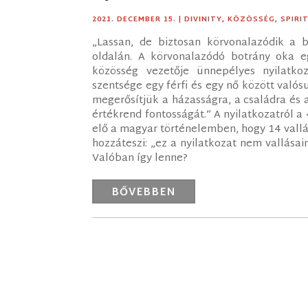
2021. DECEMBER 15.
|
DIVINITY
,
KÖZÖSSÉG
,
SPIRI
„Lassan, de biztosan körvonalazódik a b
oldalán. A körvonalazódó botrány oka eg
közösség vezetője ünnepélyes nyilatko
szentsége egy férfi és egy nő között valósu
megerősítjük a házasságra, a családra és
értékrend fontosságát.” A nyilatkozatról a 
elő a magyar történelemben, hogy 14 vall
hozzáteszi: „ez a nyilatkozat nem vallásai
Valóban így lenne?
BŐVEBBEN