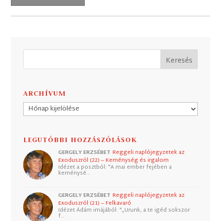
ARCHÍVUM
Archívum
LEGUTÓBBI HOZZÁSZÓLÁSOK
GERGELY ERZSÉBET
Reggeli naplójegyzetek az
Exoduszról (22) – Keménység és irgalom
Idézet a posztból: "A mai ember fejében a
keménysé…
GERGELY ERZSÉBET
Reggeli naplójegyzetek az
Exoduszról (21) – Felkavaró
Idézet Ádám imájából: "„Urunk, a te igéd sokszor
f…