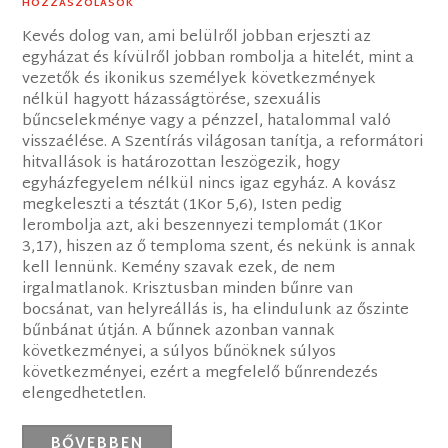
HOZZÁSZÓLÁSOK
Kevés dolog van, ami belülről jobban erjeszti az
egyházat és kívülről jobban rombolja a hitelét, mint a
vezetők és ikonikus személyek következmények
nélkül hagyott házasságtörése, szexuális
bűncselekménye vagy a pénzzel, hatalommal való
visszaélése. A Szentírás világosan tanítja, a reformátori
hitvallások is határozottan leszögezik, hogy
egyházfegyelem nélkül nincs igaz egyház. A kovász
megkeleszti a tésztát (1Kor 5,6), Isten pedig
lerombolja azt, aki beszennyezi templomát (1Kor
3,17), hiszen az ő temploma szent, és nekünk is annak
kell lennünk. Kemény szavak ezek, de nem
irgalmatlanok. Krisztusban minden bűnre van
bocsánat, van helyreállás is, ha elindulunk az őszinte
bűnbánat útján. A bűnnek azonban vannak
következményei, a súlyos bűnöknek súlyos
következményei, ezért a megfelelő bűnrendezés
elengedhetetlen.
BŐVEBBEN