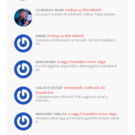
SZABADOS ÁDÁM
Polányi az élet titkáról
Az angol eredeti itt elérhető online: https://www.…
ENDRE
Polányi az élet titkáról
Szívesen elolvasnám az esszét, de nem találtam.
Ho…
BENCHMARK
A nagy forradalmi terror vége
A svéd egyház alapvetően államegyházi karakterű
an…
SZILÁGYI JÓZSEF
Rembrandt: A tékozló fiú
hazatérése
"Valamennyien tékozló fiúk vagyunk azzal a
különbs…
MENYHÁRT MIKLÓS
A nagy forradalmi terror vége
Mindazonáltal egy protestáns gyülekezetben adott
d…