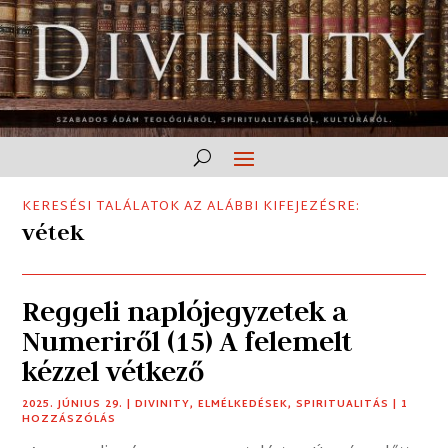
KERESÉSI TALÁLATOK AZ ALÁBBI KIFEJEZÉSRE:
vétek
Reggeli naplójegyzetek a
Numeriről (15) A felemelt
kézzel vétkező
2025. JÚNIUS 29.
|
DIVINITY
,
ELMÉLKEDÉSEK
,
SPIRITUALITÁS
| 1
HOZZÁSZÓLÁS