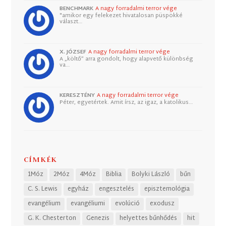
BENCHMARK
A nagy forradalmi terror vége
"amikor egy felekezet hivatalosan püspökké
választ…
X. JÓZSEF
A nagy forradalmi terror vége
A „költő” arra gondolt, hogy alapvető különbség
va…
KERESZTÉNY
A nagy forradalmi terror vége
Péter, egyetértek. Amit írsz, az igaz, a katolikus…
CÍMKÉK
1Móz
2Móz
4Móz
Biblia
Bolyki László
bűn
C. S. Lewis
egyház
engesztelés
episztemológia
evangélium
evangéliumi
evolúció
exodusz
G. K. Chesterton
Genezis
helyettes bűnhődés
hit