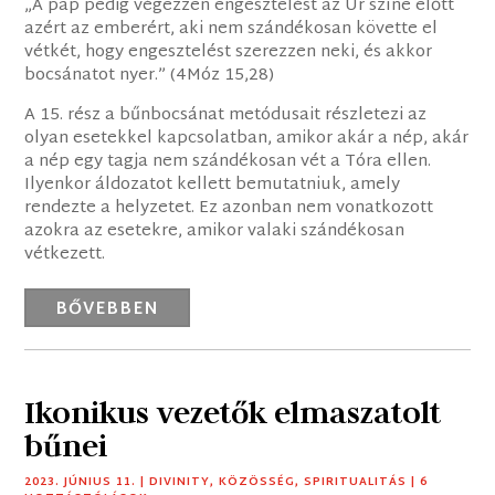
„A pap pedig végezzen engesztelést az Úr színe előtt
azért az emberért, aki nem szándékosan követte el
vétkét, hogy engesztelést szerezzen neki, és akkor
bocsánatot nyer.” (4Móz 15,28)
A 15. rész a bűnbocsánat metódusait részletezi az
olyan esetekkel kapcsolatban, amikor akár a nép, akár
a nép egy tagja nem szándékosan vét a Tóra ellen.
Ilyenkor áldozatot kellett bemutatniuk, amely
rendezte a helyzetet. Ez azonban nem vonatkozott
azokra az esetekre, amikor valaki szándékosan
vétkezett.
BŐVEBBEN
Ikonikus vezetők elmaszatolt
bűnei
2023. JÚNIUS 11.
|
DIVINITY
,
KÖZÖSSÉG
,
SPIRITUALITÁS
| 6