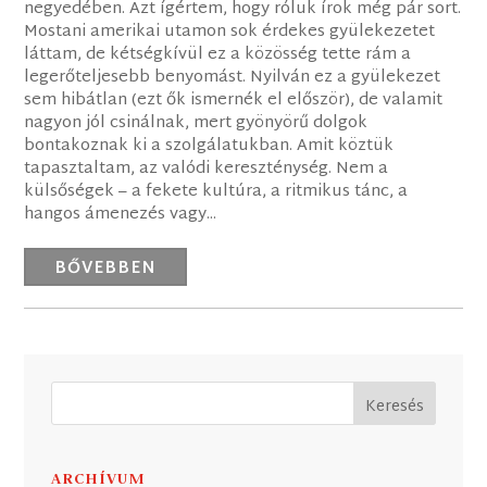
negyedében. Azt ígértem, hogy róluk írok még pár sort.
Mostani amerikai utamon sok érdekes gyülekezetet
láttam, de kétségkívül ez a közösség tette rám a
legerőteljesebb benyomást. Nyilván ez a gyülekezet
sem hibátlan (ezt ők ismernék el először), de valamit
nagyon jól csinálnak, mert gyönyörű dolgok
bontakoznak ki a szolgálatukban. Amit köztük
tapasztaltam, az valódi kereszténység. Nem a
külsőségek – a fekete kultúra, a ritmikus tánc, a
hangos ámenezés vagy...
BŐVEBBEN
ARCHÍVUM