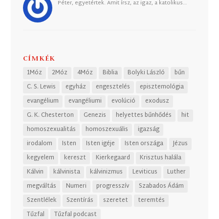
Péter, egyetértek. Amit írsz, az igaz, a katolikus…
CÍMKÉK
1Móz
2Móz
4Móz
Biblia
Bolyki László
bűn
C. S. Lewis
egyház
engesztelés
episztemológia
evangélium
evangéliumi
evolúció
exodusz
G. K. Chesterton
Genezis
helyettes bűnhődés
hit
homoszexualitás
homoszexuális
igazság
irodalom
Isten
Isten igéje
Isten országa
Jézus
kegyelem
kereszt
Kierkegaard
Krisztus halála
Kálvin
kálvinista
kálvinizmus
Leviticus
Luther
megváltás
Numeri
progresszív
Szabados Ádám
Szentlélek
Szentírás
szeretet
teremtés
Tűzfal
Tűzfal podcast