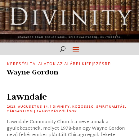
KERESÉSI TALÁLATOK AZ ALÁBBI KIFEJEZÉSRE:
Wayne Gordon
Lawndale
2013. AUGUSZTUS 14.
|
DIVINITY
,
KÖZÖSSÉG
,
SPIRITUALITÁS
,
TÁRSADALOM
| 14 HOZZÁSZÓLÁSOK
Lawndale Community Church a neve annak a
gyülekezetnek, melyet 1978-ban egy Wayne Gordon
nevű fehér ember plántált Chicago egyik fekete