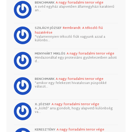
BENCHMARK
A nagy forradalmi terror vége
A svéd egyház alapvetően államegyházi karakterű
an…
SZILÁGYI JÓZSEF
Rembrandt: A tékozló fiú
hazatérése
"Valamennyien tékozló fiúk vagyunk azzal a
különbs…
MENYHÁRT MIKLÓS
A nagy forradalmi terror vége
Mindazonáltal egy protestáns gyülekezetben adott
d…
BENCHMARK
A nagy forradalmi terror vége
"amikor egy felekezet hivatalosan püspökké
választ…
X. JÓZSEF
A nagy forradalmi terror vége
A „költő” arra gondolt, hogy alapvető különbség
va…
KERESZTÉNY
A nagy forradalmi terror vége