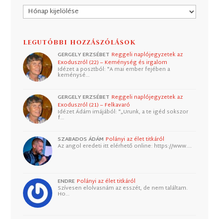
Archívum
LEGUTÓBBI HOZZÁSZÓLÁSOK
GERGELY ERZSÉBET
Reggeli naplójegyzetek az
Exoduszról (22) – Keménység és irgalom
Idézet a posztból: "A mai ember fejében a
keménysé…
GERGELY ERZSÉBET
Reggeli naplójegyzetek az
Exoduszról (21) – Felkavaró
Idézet Ádám imájából: "„Urunk, a te igéd sokszor
f…
SZABADOS ÁDÁM
Polányi az élet titkáról
Az angol eredeti itt elérhető online: https://www.…
ENDRE
Polányi az élet titkáról
Szívesen elolvasnám az esszét, de nem találtam.
Ho…