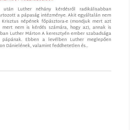
után Luther néhány kérdésről radikálisabban
artozott a pápaság intézménye. Akit egyáltalán nem
 Krisztus népének főpásztora-e (mondjuk mert azt
 mert nem is kérdés számára, hogy az), annak is
0-ban Luther Márton A keresztyén ember szabadsága
eó pápának. Ebben a levélben Luther meglepően
lon Dánielének, valamint feddhetetlen és...