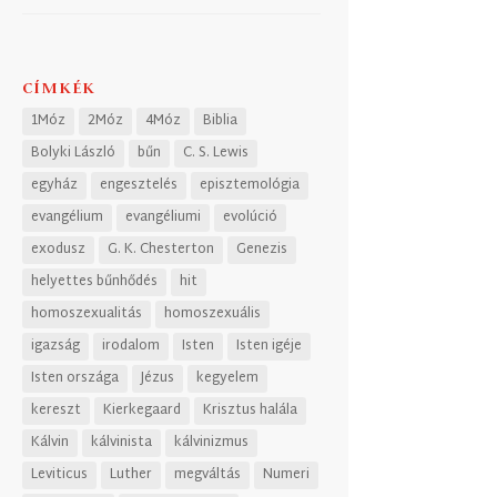
CÍMKÉK
1Móz
2Móz
4Móz
Biblia
Bolyki László
bűn
C. S. Lewis
egyház
engesztelés
episztemológia
evangélium
evangéliumi
evolúció
exodusz
G. K. Chesterton
Genezis
helyettes bűnhődés
hit
homoszexualitás
homoszexuális
igazság
irodalom
Isten
Isten igéje
Isten országa
Jézus
kegyelem
kereszt
Kierkegaard
Krisztus halála
Kálvin
kálvinista
kálvinizmus
Leviticus
Luther
megváltás
Numeri