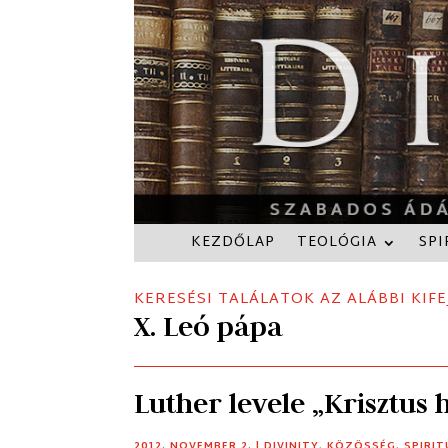
KEZDŐLAP
TEOLÓGIA
SPI
KERESÉSI TALÁLATOK AZ ALÁBBI KIFE
X. Leó pápa
Luther levele „Krisztus 
2012. NOVEMBER 2.
|
DIVINITY
,
KÖZÖSSÉG
,
SPIRIT