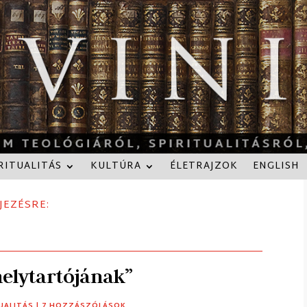
RITUALITÁS
KULTÚRA
ÉLETRAJZOK
ENGLISH
JEZÉSRE:
helytartójának”
UALITÁS
| 7 HOZZÁSZÓLÁSOK