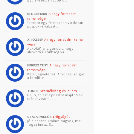
gyülekezetben adott d…
BENCHMARK
A nagy forradalmi
terror vége
"amikor egy felekezet hivatalosan
püspökké választ…
X. JÓZSEF
A nagy forradalmi terror
vége
A „költő” arra gondolt, hogy
alapvető különbség va…
KERESZTÉNY
A nagy forradalmi
terror vége
Péter, egyetértek. Amit írsz, az igaz,
a katolikus…
TUNDE
Személyiség és jellem
Helló, Én ezt a posztot majd 10 év
után olvasom, S…
SZALAI MIKLÓS
Erőgyűjtés
Jó pihenést, kiváncsi vagyok, mit
fogsz írni az ál…