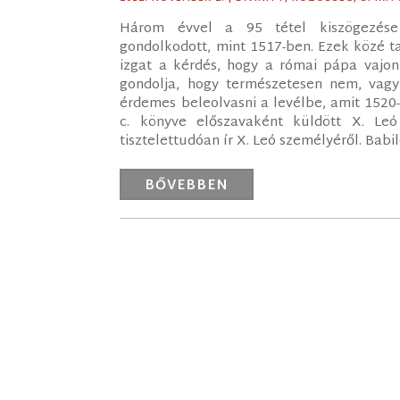
Három évvel a 95 tétel kiszögezése 
gondolkodott, mint 1517-ben. Ezek közé t
izgat a kérdés, hogy a római pápa vajon
gondolja, hogy természetesen nem, vagy
érdemes beleolvasni a levélbe, amit 152
c. könyve előszavaként küldött X. L
tisztelettudóan ír X. Leó személyéről. Babi
BŐVEBBEN