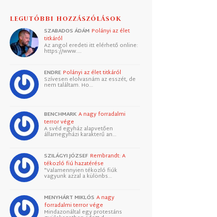
LEGUTÓBBI HOZZÁSZÓLÁSOK
SZABADOS ÁDÁM
Polányi az élet
titkáról
Az angol eredeti itt elérhető online:
https://www.…
ENDRE
Polányi az élet titkáról
Szívesen elolvasnám az esszét, de
nem találtam. Ho…
BENCHMARK
A nagy forradalmi
terror vége
A svéd egyház alapvetően
államegyházi karakterű an…
SZILÁGYI JÓZSEF
Rembrandt: A
tékozló fiú hazatérése
"Valamennyien tékozló fiúk
vagyunk azzal a különbs…
MENYHÁRT MIKLÓS
A nagy
forradalmi terror vége
Mindazonáltal egy protestáns