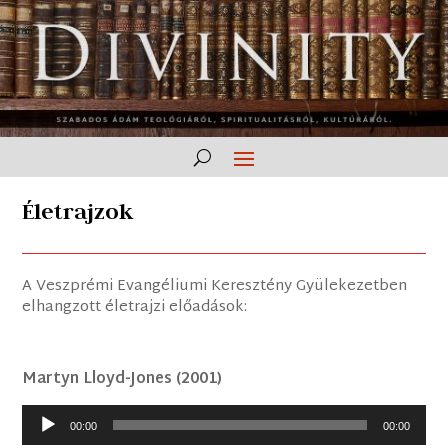
Életrajzok
A Veszprémi Evangéliumi Keresztény Gyülekezetben
elhangzott életrajzi előadások:
Martyn Lloyd-Jones (2001)
Audió
00:00
00:00
lejátszó