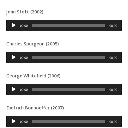
John Stott (2002)
Audió
00:00
00:00
lejátszó
Charles Spurgeon (2005)
Audió
00:00
00:00
lejátszó
George Whitefield (2006)
Audió
00:00
00:00
lejátszó
Dietrich Bonhoeffer (2007)
Audió
00:00
00:00
lejátszó