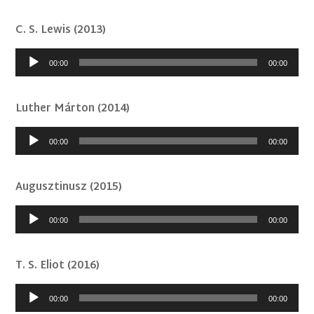
C. S. Lewis (2013)
Audió
00:00
00:00
lejátszó
Luther Márton (2014)
Audió
00:00
00:00
lejátszó
Augusztinusz (2015)
Audió
00:00
00:00
lejátszó
T. S. Eliot (2016)
Audió
00:00
00:00
lejátszó