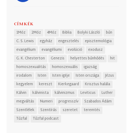
CÍMKÉK
1Móz
2Móz
4Móz
Biblia
Bolyki László
bűn
C. S. Lewis
egyház
engesztelés
episztemológia
evangélium
evangéliumi
evolúció
exodusz
G. K. Chesterton
Genezis
helyettes bűnhődés
hit
homoszexualitás
homoszexuális
igazság
irodalom
Isten
Isten igéje
Isten országa
Jézus
kegyelem
kereszt
Kierkegaard
Krisztus halála
Kálvin
kálvinista
kálvinizmus
Leviticus
Luther
megváltás
Numeri
progresszív
Szabados Ádám
Szentlélek
Szentírás
szeretet
teremtés
Tűzfal
Tűzfal podcast