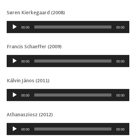
Søren Kierkegaard (2008)
Audió
00:00
00:00
lejátszó
Francis Schaeffer (2009)
Audió
00:00
00:00
lejátszó
Kálvin János (2011)
Audió
00:00
00:00
lejátszó
Athanasziosz (2012)
Audió
00:00
00:00
lejátszó