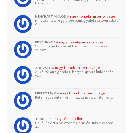
"Valamennyien tékozló fiúk vagyunk azzal a
különbs…
MENYHÁRT MIKLÓS
A nagy forradalmi terror vége
Mindazonáltal egy protestáns gyülekezetben adott
d…
BENCHMARK
A nagy forradalmi terror vége
"amikor egy felekezet hivatalosan püspökké
választ…
X. JÓZSEF
A nagy forradalmi terror vége
A „költő” arra gondolt, hogy alapvető különbség
va…
KERESZTÉNY
A nagy forradalmi terror vége
Péter, egyetértek. Amit írsz, az igaz, a katolikus…
TUNDE
Személyiség és jellem
Helló, Én ezt a posztot majd 10 év után olvasom,
S…