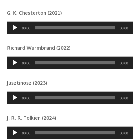
G. K. Chesterton (2021)
Audió
00:00
00:00
lejátszó
Richard Wurmbrand (2022)
Audió
00:00
00:00
lejátszó
Jusztinosz (2023)
Audió
00:00
00:00
lejátszó
J. R. R. Tolkien (2024)
Audió
00:00
00:00
lejátszó