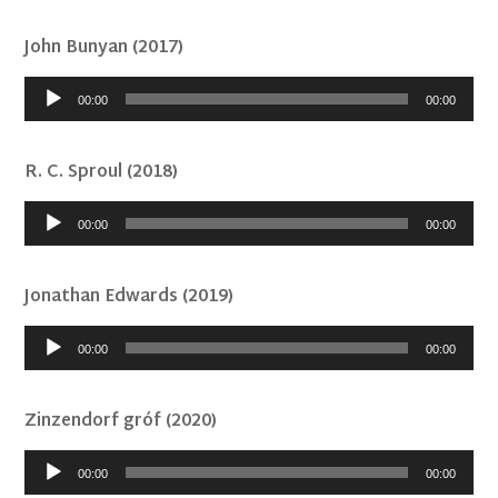
John Bunyan (2017)
Audió
00:00
00:00
lejátszó
R. C. Sproul (2018)
Audió
00:00
00:00
lejátszó
Jonathan Edwards (2019)
Audió
00:00
00:00
lejátszó
Zinzendorf gróf (2020)
Audió
00:00
00:00
lejátszó