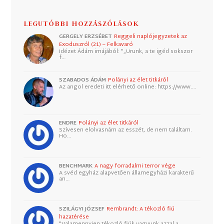
LEGUTÓBBI HOZZÁSZÓLÁSOK
GERGELY ERZSÉBET
Reggeli naplójegyzetek az
Exoduszról (21) – Felkavaró
Idézet Ádám imájából: "„Urunk, a te igéd sokszor
f…
SZABADOS ÁDÁM
Polányi az élet titkáról
Az angol eredeti itt elérhető online: https://www.…
ENDRE
Polányi az élet titkáról
Szívesen elolvasnám az esszét, de nem találtam.
Ho…
BENCHMARK
A nagy forradalmi terror vége
A svéd egyház alapvetően államegyházi karakterű
an…
SZILÁGYI JÓZSEF
Rembrandt: A tékozló fiú
hazatérése