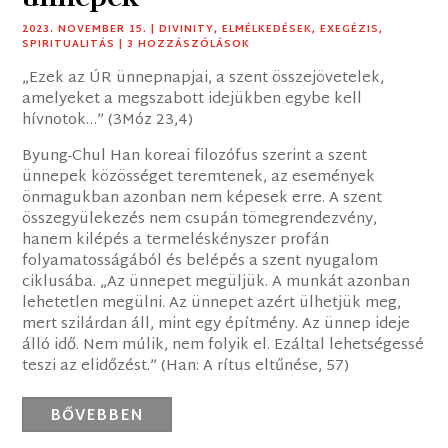
2023. NOVEMBER 15.
|
DIVINITY
,
ELMÉLKEDÉSEK
,
EXEGÉZIS
,
SPIRITUALITÁS
| 3 HOZZÁSZÓLÁSOK
„Ezek az ÚR ünnepnapjai, a szent összejövetelek,
amelyeket a megszabott idejükben egybe kell
hívnotok…” (3Móz 23,4)
Byung-Chul Han koreai filozófus szerint a szent
ünnepek közösséget teremtenek, az események
önmagukban azonban nem képesek erre. A szent
összegyülekezés nem csupán tömegrendezvény,
hanem kilépés a termeléskényszer profán
folyamatosságából és belépés a szent nyugalom
ciklusába. „Az ünnepet megüljük. A munkát azonban
lehetetlen megülni. Az ünnepet azért ülhetjük meg,
mert szilárdan áll, mint egy építmény. Az ünnep ideje
álló idő. Nem múlik, nem folyik el. Ezáltal lehetségessé
teszi az elidőzést.” (Han: A rítus eltűnése, 57)
BŐVEBBEN