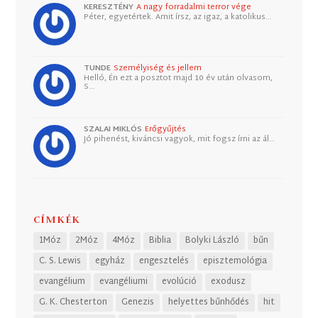
KERESZTÉNY
A nagy forradalmi terror vége
Péter, egyetértek. Amit írsz, az igaz, a katolikus…
TUNDE
Személyiség és jellem
Helló, Én ezt a posztot majd 10 év után olvasom,
S…
SZALAI MIKLÓS
Erőgyűjtés
Jó pihenést, kiváncsi vagyok, mit fogsz írni az ál…
CÍMKÉK
1Móz
2Móz
4Móz
Biblia
Bolyki László
bűn
C. S. Lewis
egyház
engesztelés
episztemológia
evangélium
evangéliumi
evolúció
exodusz
G. K. Chesterton
Genezis
helyettes bűnhődés
hit