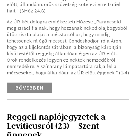
előtt, állandóan: örök szövetség kötelezi erre Izráel
fiait.” (3Móz 24,8)
Az ÚR két dologra emlékezteti Mózest: „Parancsold
meg Izráel fiainak, hogy hozzanak neked olajbogyóból
ütött tiszta olajat a mécstartóhoz, hogy mindig
tehessenek rá égő mécsest. Gondoskodjon róla Áron,
hogy az a kijelentés sátrában, a bizonyság kárpitján
kívül estétől reggelig állandóan égjen az ÚR előtt.
Örök rendelkezés legyen ez nektek nemzedékről
nemzedékre. A színarany lámpatartóra rakja fel a
mécseseket, hogy állandóan az ÚR előtt égjenek.” (1-4)
BŐVEBBEN
Reggeli naplójegyzetek a
Leviticusról (23) – Szent
ünnepek