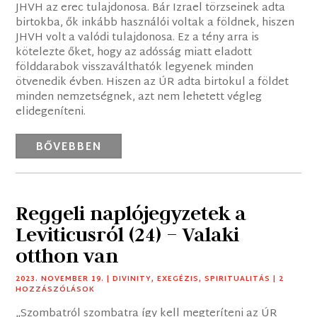
JHVH az erec tulajdonosa. Bár Izrael törzseinek adta
birtokba, ők inkább használói voltak a földnek, hiszen
JHVH volt a valódi tulajdonosa. Ez a tény arra is
kötelezte őket, hogy az adósság miatt eladott
földdarabok visszaválthatók legyenek minden
ötvenedik évben. Hiszen az ÚR adta birtokul a földet
minden nemzetségnek, azt nem lehetett végleg
elidegeníteni.
BŐVEBBEN
Reggeli naplójegyzetek a
Leviticusról (24) – Valaki
otthon van
2023. NOVEMBER 19.
|
DIVINITY
,
EXEGÉZIS
,
SPIRITUALITÁS
| 2
HOZZÁSZÓLÁSOK
„Szombatról szombatra így kell megteríteni az ÚR