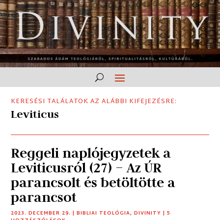
KERESÉSI TALÁLATOK AZ ALÁBBI KIFEJEZÉSRE:
Leviticus
Reggeli naplójegyzetek a
Leviticusról (27) – Az ÚR
parancsolt és betöltötte a
parancsot
2023. DECEMBER 29.
|
BIBLIAI TEOLÓGIA
,
DIVINITY
| 5