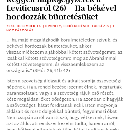
Leviticusról (26) – Ha békével
hordozzák büntetésüket
2023. DECEMBER 14.
|
DIVINITY
,
ELMÉLKEDÉSEK
,
EXEGÉZIS
| 1
HOZZÁSZÓLÁS
„…ha majd megalázkodik körülmetéletlen szívük, és
békével hordozzák büntetésüket, akkor
visszaemlékezem a Jákóbbal kötött szövetségemre, az
Izsákkal kötött szövetségemre meg az Ábrahámmal
kötött szövetségemre, és visszaemlékezem az
országra is.” (3Móz 26,41b-42)
Isten a szövetség áldásait és átkait sorolja ószövetségi
népének. Ha a rendelkezései szerint élnek, megtartják
parancsolatait, vagyis a szövetség rájuk eső részét,
kész megáldani őket bőségesen. Ha azonban elhagyják
a szövetséget, hátat fordítanak neki, Isten megvonja
áldásait és rossz dolgokkal bünteti, fegyelmezi őket.
Nem csupán arról van itt szó, hogy vétkeznek, hiszen
azt az áldozati rendszer kezelni tudta, hanem arról,