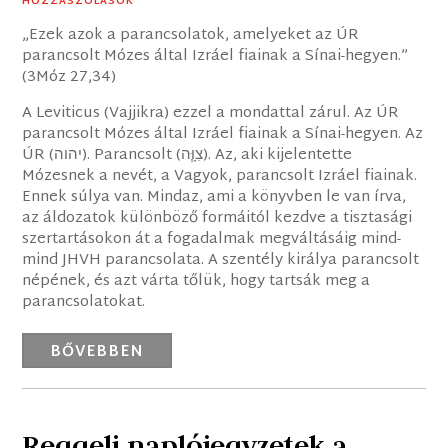
HOZZÁSZÓLÁSOK
„Ezek azok a parancsolatok, amelyeket az ÚR
parancsolt Mózes által Izráel fiainak a Sínai-hegyen.”
(3Móz 27,34)
A Leviticus (Vajjikra) ezzel a mondattal zárul. Az ÚR
parancsolt Mózes által Izráel fiainak a Sínai-hegyen. Az
ÚR (יהוה). Parancsolt (‎צִוָּ֧ה). Az, aki kijelentette
Mózesnek a nevét, a Vagyok, parancsolt Izráel fiainak.
Ennek súlya van. Mindaz, ami a könyvben le van írva,
az áldozatok különböző formáitól kezdve a tisztasági
szertartásokon át a fogadalmak megváltásáig mind-
mind JHVH parancsolata. A szentély királya parancsolt
népének, és azt várta tőlük, hogy tartsák meg a
parancsolatokat.
BŐVEBBEN
Reggeli naplójegyzetek a