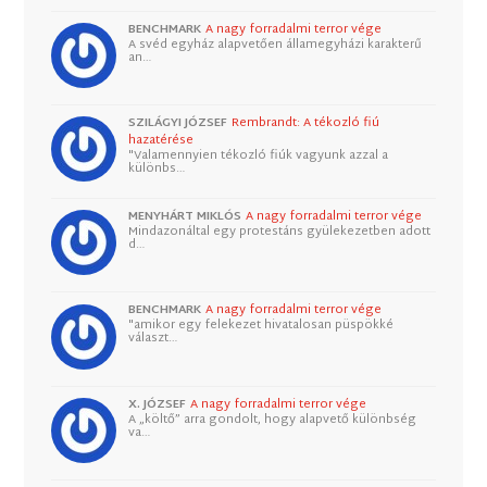
BENCHMARK
A nagy forradalmi terror vége
A svéd egyház alapvetően államegyházi karakterű
an…
SZILÁGYI JÓZSEF
Rembrandt: A tékozló fiú
hazatérése
"Valamennyien tékozló fiúk vagyunk azzal a
különbs…
MENYHÁRT MIKLÓS
A nagy forradalmi terror vége
Mindazonáltal egy protestáns gyülekezetben adott
d…
BENCHMARK
A nagy forradalmi terror vége
"amikor egy felekezet hivatalosan püspökké
választ…
X. JÓZSEF
A nagy forradalmi terror vége
A „költő” arra gondolt, hogy alapvető különbség
va…