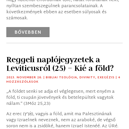
hogy hűtlenül elfordulnak tőle, hátat fordítanak neki,
nyíltan szembeszegülnek parancsolatainak. A
következmények ebben az esetben súlyosak és
számosak.
BŐVEBBEN
Reggeli naplójegyzetek a
Leviticusról (25) – Kié a föld?
2023. NOVEMBER 26.
|
BIBLIAI TEOLÓGIA
,
DIVINITY
,
EXEGÉZIS
| 4
HOZZÁSZÓLÁSOK
„A földet senki se adja el véglegesen, mert enyém a
föld, ti csupán jövevények és betelepültek vagytok
nálam.” (3Móz 25,23)
Az erec (אֶ֫רֶץ), vagyis a föld, amit ma Palesztinának
vagy Izraelnek neveznek, nem az araboké, de végső
soron nem is a zsidóké, hanem Izrael Istenéé. Az ÚRé.