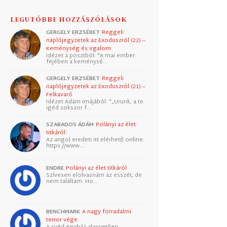
LEGUTÓBBI HOZZÁSZÓLÁSOK
GERGELY ERZSÉBET
Reggeli
naplójegyzetek az Exoduszról (22) –
Keménység és irgalom
Idézet a posztból: "A mai ember
fejében a keménysé…
GERGELY ERZSÉBET
Reggeli
naplójegyzetek az Exoduszról (21) –
Felkavaró
Idézet Ádám imájából: "„Urunk, a te
igéd sokszor f…
SZABADOS ÁDÁM
Polányi az élet
titkáról
Az angol eredeti itt elérhető online:
https://www.…
ENDRE
Polányi az élet titkáról
Szívesen elolvasnám az esszét, de
nem találtam. Ho…
BENCHMARK
A nagy forradalmi
terror vége
A svéd egyház alapvetően