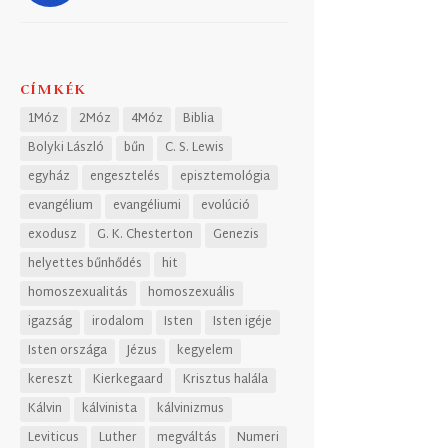
CÍMKÉK
1Móz
2Móz
4Móz
Biblia
Bolyki László
bűn
C. S. Lewis
egyház
engesztelés
episztemológia
evangélium
evangéliumi
evolúció
exodusz
G. K. Chesterton
Genezis
helyettes bűnhődés
hit
homoszexualitás
homoszexuális
igazság
irodalom
Isten
Isten igéje
Isten országa
Jézus
kegyelem
kereszt
Kierkegaard
Krisztus halála
Kálvin
kálvinista
kálvinizmus
Leviticus
Luther
megváltás
Numeri