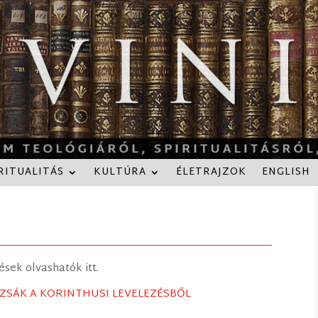
RITUALITÁS
KULTÚRA
ÉLETRAJZOK
ENGLISH
sek olvashatók itt.
ZSÁK A KORINTHUSI LEVELEZÉSBŐL