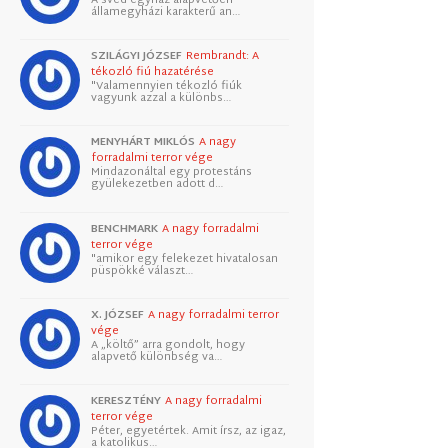
államegyházi karakterű an…
SZILÁGYI JÓZSEF
Rembrandt: A
tékozló fiú hazatérése
"Valamennyien tékozló fiúk
vagyunk azzal a különbs…
MENYHÁRT MIKLÓS
A nagy
forradalmi terror vége
Mindazonáltal egy protestáns
gyülekezetben adott d…
BENCHMARK
A nagy forradalmi
terror vége
"amikor egy felekezet hivatalosan
püspökké választ…
X. JÓZSEF
A nagy forradalmi terror
vége
A „költő” arra gondolt, hogy
alapvető különbség va…
KERESZTÉNY
A nagy forradalmi
terror vége
Péter, egyetértek. Amit írsz, az igaz,
a katolikus…