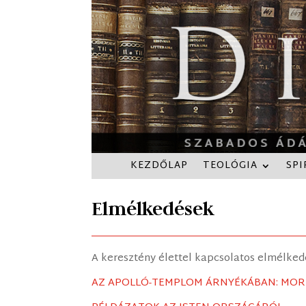
KEZDŐLAP
TEOLÓGIA
SPI
Elmélkedések
A keresztény élettel kapcsolatos elmélkedé
AZ APOLLÓ-TEMPLOM ÁRNYÉKÁBAN: MOR