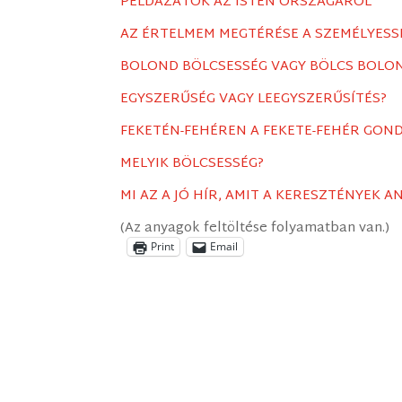
PÉLDÁZATOK AZ ISTEN ORSZÁGÁRÓL
AZ ÉRTELMEM MEGTÉRÉSE A SZEMÉLYES
BOLOND BÖLCSESSÉG VAGY BÖLCS BOLO
EGYSZERŰSÉG VAGY LEEGYSZERŰSÍTÉS?
FEKETÉN-FEHÉREN A FEKETE-FEHÉR GO
MELYIK BÖLCSESSÉG?
MI AZ A JÓ HÍR, AMIT A KERESZTÉNYEK 
(Az anyagok feltöltése folyamatban van.)
Print
Email