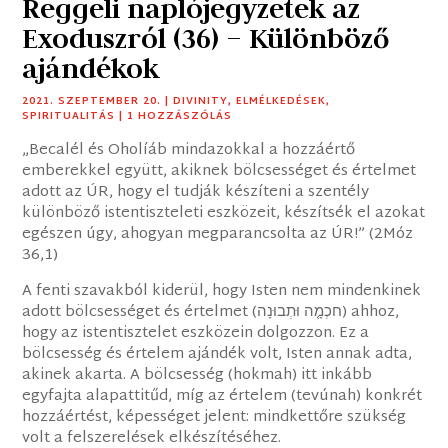
Reggeli naplójegyzetek az
Exoduszról (36) – Különböző
ajándékok
2021. SZEPTEMBER 20.
|
DIVINITY
,
ELMÉLKEDÉSEK
,
SPIRITUALITÁS
| 1 HOZZÁSZÓLÁS
„Becalél és Oholíáb mindazokkal a hozzáértő
emberekkel együtt, akiknek bölcsességet és értelmet
adott az ÚR, hogy el tudják készíteni a szentély
különböző istentiszteleti eszközeit, készítsék el azokat
egészen úgy, ahogyan megparancsolta az ÚR!” (2Móz
36,1)
A fenti szavakból kiderül, hogy Isten nem mindenkinek
adott bölcsességet és értelmet (‎חכְמָ֤ה וּתְבוּנָה) ahhoz,
hogy az istentisztelet eszközein dolgozzon. Ez a
bölcsesség és értelem ajándék volt, Isten annak adta,
akinek akarta. A bölcsesség (hokmah) itt inkább
egyfajta alapattitűd, míg az értelem (tevúnah) konkrét
hozzáértést, képességet jelent: mindkettőre szükség
volt a felszerelések elkészítéséhez.