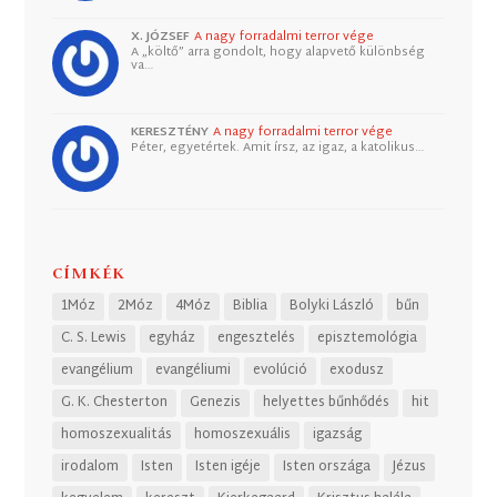
X. JÓZSEF
A nagy forradalmi terror vége
A „költő” arra gondolt, hogy alapvető különbség
va…
KERESZTÉNY
A nagy forradalmi terror vége
Péter, egyetértek. Amit írsz, az igaz, a katolikus…
CÍMKÉK
1Móz
2Móz
4Móz
Biblia
Bolyki László
bűn
C. S. Lewis
egyház
engesztelés
episztemológia
evangélium
evangéliumi
evolúció
exodusz
G. K. Chesterton
Genezis
helyettes bűnhődés
hit
homoszexualitás
homoszexuális
igazság
irodalom
Isten
Isten igéje
Isten országa
Jézus