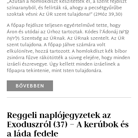
„Azután a homlokdíszt készítették el, a szent fejdíszt
színaranyból, és felírták rá, ahogy a pecsétgyűrűbe
szoktak vésni: Az ÚR szent tulajdona!” (2Móz 39,30)
A főpap fejdísze teljesen egyértelművé tette, hogy
Áron és utódai az Úrhoz tartoztak. Kódes l’Ádonáj (‎קֹ֖דֶשׁ
לַיהוָֽה). Szentség az ÚRnak. Az ÚRnak szentelt. Az ÚR
szent tulajdona. A főpap Jáhve számára volt
elkülönítve, hozzá tartozott. A homlokdíszt kék bíbor
zsinórra fűzve rákötötték a süveg elejére, hogy minden
izráeli észrevegye. Úgy kellett minden izráelinek a
főpapra tekintenie, mint Isten tulajdonára.
BŐVEBBEN
Reggeli naplójegyzetek az
Exoduszról (37) – A kerúbok és
a láda fedele