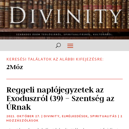
KERESÉSI TALÁLATOK AZ ALÁBBI KIFEJEZÉSRE:
2Móz
Reggeli naplójegyzetek az
Exoduszról (39) – Szentség az
ÚRnak
2021. OKTÓBER 27.
|
DIVINITY
,
ELMÉLKEDÉSEK
,
SPIRITUALITÁS
| 2
HOZZÁSZÓLÁSOK