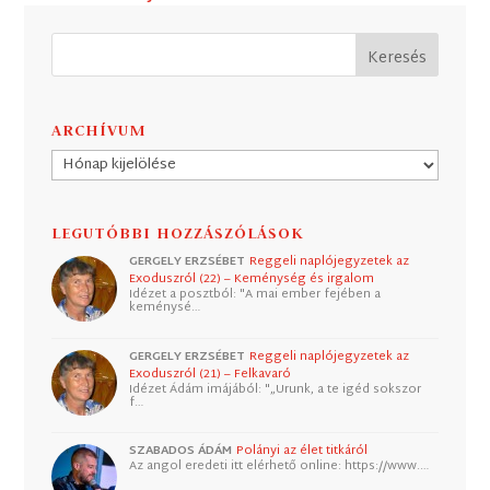
ARCHÍVUM
Archívum
LEGUTÓBBI HOZZÁSZÓLÁSOK
GERGELY ERZSÉBET
Reggeli naplójegyzetek az
Exoduszról (22) – Keménység és irgalom
Idézet a posztból: "A mai ember fejében a
keménysé…
GERGELY ERZSÉBET
Reggeli naplójegyzetek az
Exoduszról (21) – Felkavaró
Idézet Ádám imájából: "„Urunk, a te igéd sokszor
f…
SZABADOS ÁDÁM
Polányi az élet titkáról
Az angol eredeti itt elérhető online: https://www.…