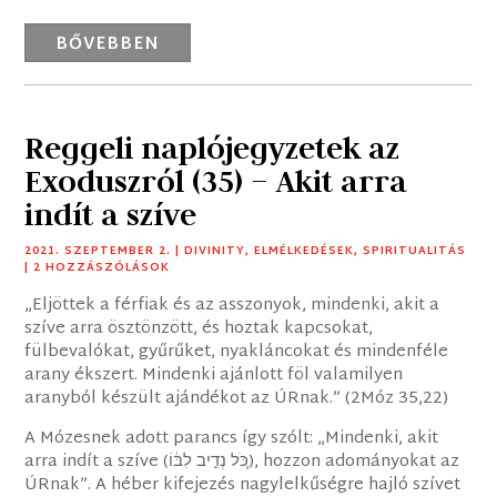
BŐVEBBEN
Reggeli naplójegyzetek az
Exoduszról (35) – Akit arra
indít a szíve
2021. SZEPTEMBER 2.
|
DIVINITY
,
ELMÉLKEDÉSEK
,
SPIRITUALITÁS
| 2 HOZZÁSZÓLÁSOK
„Eljöttek a férfiak és az asszonyok, mindenki, akit a
szíve arra ösztönzött, és hoztak kapcsokat,
fülbevalókat, gyűrűket, nyakláncokat és mindenféle
arany ékszert. Mindenki ajánlott föl valamilyen
aranyból készült ajándékot az ÚRnak.” (2Móz 35,22)
A Mózesnek adott parancs így szólt: „Mindenki, akit
arra indít a szíve (כֹּ֚ל נְדִ֣יב לִבּ֔וֹ), hozzon adományokat az
ÚRnak”. A héber kifejezés nagylelkűségre hajló szívet