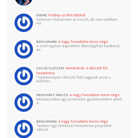
ENDRE
Polányi az élet titkáról
Szívesen elolvasnám az esszét, de nem találtam.
Ho…
BENCHMARK
A nagy forradalmi terror vége
A svéd egyház alapvetően államegyházi karakterű
an…
SZILÁGYI JÓZSEF
Rembrandt: A tékozló fiú
hazatérése
"Valamennyien tékozló fiúk vagyunk azzal a
különbs…
MENYHÁRT MIKLÓS
A nagy forradalmi terror vége
Mindazonáltal egy protestáns gyülekezetben adott
d…
BENCHMARK
A nagy forradalmi terror vége
"amikor egy felekezet hivatalosan püspökké
választ…