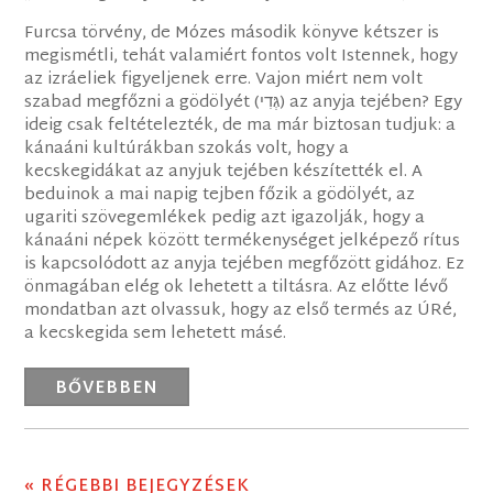
Furcsa törvény, de Mózes második könyve kétszer is
megismétli, tehát valamiért fontos volt Istennek, hogy
az izráeliek figyeljenek erre. Vajon miért nem volt
szabad megfőzni a gödölyét (גְּדִי) az anyja tejében? Egy
ideig csak feltételezték, de ma már biztosan tudjuk: a
kánaáni kultúrákban szokás volt, hogy a
kecskegidákat az anyjuk tejében készítették el. A
beduinok a mai napig tejben főzik a gödölyét, az
ugariti szövegemlékek pedig azt igazolják, hogy a
kánaáni népek között termékenységet jelképező rítus
is kapcsolódott az anyja tejében megfőzött gidához. Ez
önmagában elég ok lehetett a tiltásra. Az előtte lévő
mondatban azt olvassuk, hogy az első termés az ÚRé,
a kecskegida sem lehetett másé.
BŐVEBBEN
« RÉGEBBI BEJEGYZÉSEK