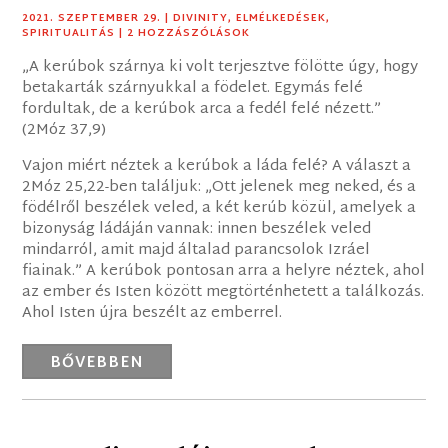
2021. SZEPTEMBER 29.
|
DIVINITY
,
ELMÉLKEDÉSEK
,
SPIRITUALITÁS
| 2 HOZZÁSZÓLÁSOK
„A kerúbok szárnya ki volt terjesztve fölötte úgy, hogy
betakarták szárnyukkal a födelet. Egymás felé
fordultak, de a kerúbok arca a fedél felé nézett.”
(2Móz 37,9)
Vajon miért néztek a kerúbok a láda felé? A választ a
2Móz 25,22-ben találjuk: „Ott jelenek meg neked, és a
födélről beszélek veled, a két kerúb közül, amelyek a
bizonyság ládáján vannak: innen beszélek veled
mindarról, amit majd általad parancsolok Izráel
fiainak.” A kerúbok pontosan arra a helyre néztek, ahol
az ember és Isten között megtörténhetett a találkozás.
Ahol Isten újra beszélt az emberrel.
BŐVEBBEN