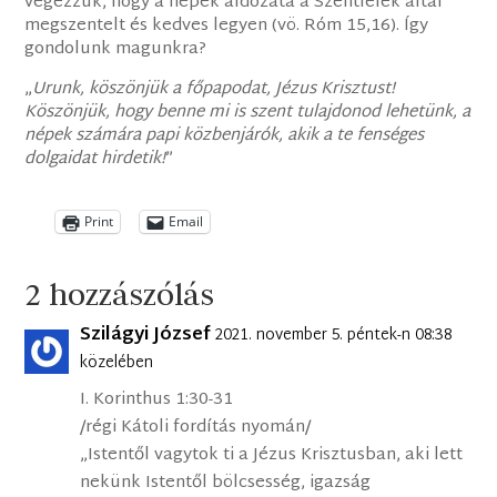
végezzük, hogy a népek áldozata a Szentlélek által
megszentelt és kedves legyen (vö. Róm 15,16). Így
gondolunk magunkra?
„
Urunk, köszönjük a főpapodat, Jézus Krisztust!
Köszönjük, hogy benne mi is szent tulajdonod lehetünk, a
népek számára papi közbenjárók, akik a te fenséges
dolgaidat hirdetik!
”
Print
Email
2 hozzászólás
Szilágyi József
2021. november 5. péntek-n 08:38
közelében
I. Korinthus 1:30-31
/régi Kátoli fordítás nyomán/
„Istentől vagytok ti a Jézus Krisztusban, aki lett
nekünk Istentől bölcsesség, igazság