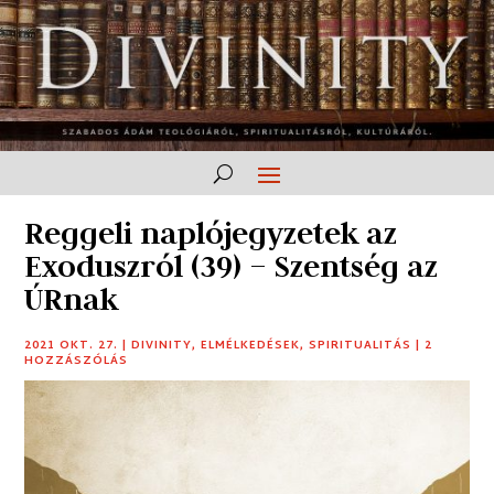
Reggeli naplójegyzetek az
Exoduszról (39) – Szentség az
ÚRnak
2021 OKT. 27.
|
DIVINITY
,
ELMÉLKEDÉSEK
,
SPIRITUALITÁS
|
2
HOZZÁSZÓLÁS