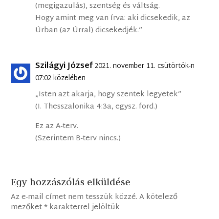
(megigazulás), szentség és váltság.
Hogy amint meg van írva: aki dicsekedik, az
Úrban (az Úrral) dicsekedjék.”
Szilágyi József
2021. november 11. csütörtök-n
07:02 közelében
„Isten azt akarja, hogy szentek legyetek”
(I. Thesszalonika 4:3a, egysz. ford.)
Ez az A-terv.
(Szerintem B-terv nincs.)
Egy hozzászólás elküldése
Az e-mail címet nem tesszük közzé.
A kötelező
mezőket
*
karakterrel jelöltük