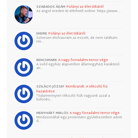
SZABADOS ÁDÁM
Polányi az élet titkáról
Az angol eredeti itt elérhető online: https://www.…
ENDRE
Polányi az élet titkáról
Szívesen elolvasnám az esszét, de nem találtam.
Ho…
BENCHMARK
A nagy forradalmi terror vége
A svéd egyház alapvetően államegyházi karakterű
an…
SZILÁGYI JÓZSEF
Rembrandt: A tékozló fiú
hazatérése
"Valamennyien tékozló fiúk vagyunk azzal a
különbs…
MENYHÁRT MIKLÓS
A nagy forradalmi terror vége
Mindazonáltal egy protestáns gyülekezetben adott
d…