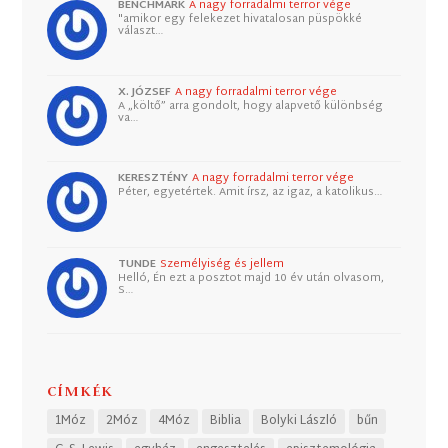
BENCHMARK
A nagy forradalmi terror vége
"amikor egy felekezet hivatalosan püspökké
választ…
X. JÓZSEF
A nagy forradalmi terror vége
A „költő” arra gondolt, hogy alapvető különbség
va…
KERESZTÉNY
A nagy forradalmi terror vége
Péter, egyetértek. Amit írsz, az igaz, a katolikus…
TUNDE
Személyiség és jellem
Helló, Én ezt a posztot majd 10 év után olvasom,
S…
CÍMKÉK
1Móz
2Móz
4Móz
Biblia
Bolyki László
bűn