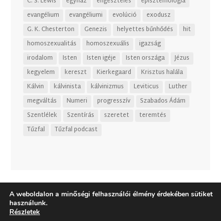
C. S. Lewis
egyház
engesztelés
episztemológia
evangélium
evangéliumi
evolúció
exodusz
G. K. Chesterton
Genezis
helyettes bűnhődés
hit
homoszexualitás
homoszexuális
igazság
irodalom
Isten
Isten igéje
Isten országa
Jézus
kegyelem
kereszt
Kierkegaard
Krisztus halála
Kálvin
kálvinista
kálvinizmus
Leviticus
Luther
megváltás
Numeri
progresszív
Szabados Ádám
Szentlélek
Szentírás
szeretet
teremtés
Tűzfal
Tűzfal podcast
A weboldalon a minőségi felhasználói élmény érdekében sütiket
használunk.
Részletek