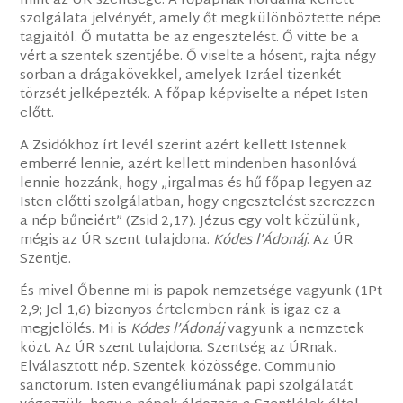
mint az ÚR szentsége. A főpapnak hordania kellett
szolgálata jelvényét, amely őt megkülönböztette népe
tagjaitól. Ő mutatta be az engesztelést. Ő vitte be a
vért a szentek szentjébe. Ő viselte a hósent, rajta négy
sorban a drágakövekkel, amelyek Izráel tizenkét
törzsét jelképezték. A főpap képviselte a népet Isten
előtt.
A Zsidókhoz írt levél szerint azért kellett Istennek
emberré lennie, azért kellett mindenben hasonlóvá
lennie hozzánk, hogy „irgalmas és hű főpap legyen az
Isten előtti szolgálatban, hogy engesztelést szerezzen
a nép bűneiért” (Zsid 2,17). Jézus egy volt közülünk,
mégis az ÚR szent tulajdona.
Kódes l’Ádonáj
. Az ÚR
Szentje.
És mivel Őbenne mi is papok nemzetsége vagyunk (1Pt
2,9; Jel 1,6) bizonyos értelemben ránk is igaz ez a
megjelölés. Mi is
Kódes l’Ádonáj
vagyunk a nemzetek
közt. Az ÚR szent tulajdona. Szentség az ÚRnak.
Elválasztott nép. Szentek közössége. Communio
sanctorum. Isten evangéliumának papi szolgálatát