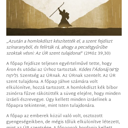
„
Azután a homlokdíszt készítették el, a szent fejdíszt
színaranyból, és felírták rá, ahogy a pecsétgyűrűbe
szoktak vésni: Az ÚR szent tulajdona!
” (2Móz 39,30)
A főpap fejdísze teljesen egyértelművé tette, hogy
Áron és utódai az Úrhoz tartoztak.
Kódes l’Ádonáj
(‎קֹ֖דֶשׁ
לַיהוָֽה). Szentség az ÚRnak. Az ÚRnak szentelt. Az ÚR
szent tulajdona. A főpap Jáhve számára volt
elkülönítve, hozzá tartozott. A homlokdíszt kék bíbor
zsinórra fűzve rákötötték a süveg elejére, hogy minden
izráeli észrevegye. Úgy kellett minden izráelinek a
főpapra tekintenie, mint Isten tulajdonára.
A főpap az emberek közül való volt, osztozott
gyengeségeikben, de mégis tőlük elkülönítve létezett,