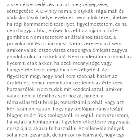
a személyeskedés és mások megbélyegzése,
sértegetése. A Divinity nem a pletykák, rágalmak és
vádaskodások helye, ezeknek nem adok teret, illetve
ha régi kommentelő tesz ilyet, figyelmeztetem, és ha
nem hagyja abba, erősen közelít az ujjam a törlés
gombhoz. Nem szeretem az általánosításokat, a
provokációt és a cinizmust. Nem szeretem azt sem,
amikor valaki össze-vissza csapongva ömleszt zagyva
gondolatokat a cikkek alá. Nem moderálom azonnal az
ilyesmit, csak akkor, ha ezek mennyisége vagy
hangvétele kezdi megölni a beszélgetést. Azt
figyeltem meg, hogy ahol nem szabnak határt az
őrületnek, onnan menekülni kezdenek az értelmes
hozzászólók. Nem tudok mit kezdeni azzal, amikor
valaki nem a témához szól hozzá, hanem a
témaválasztást bírálja, tematizálni próbál, vagy azt
kéri számon rajtam, hogy egy teológiai irányultságú
blogon miért írok teológiáról. És végül, nem szeretem,
ha valaki a honlapomat figyelemfelkeltésre vagy saját
missziójára akarja felhasználni. Az ellenvélemények
soha nem zavartak, de amikor nyilvánvaló, hogy egy