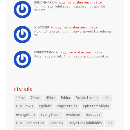
BENCHMARK
A nagy forradalmi terror vége
"amikor egy felekezet hivatalosan püspökké
választ…
X. JÓZSEF
A nagy forradalmi terror vége
A „költő” arra gondolt, hogy alapvető különbség
va…
KERESZTÉNY
A nagy forradalmi terror vége
Péter, egyetértek. Amit írsz, az igaz, a katolikus…
CÍMKÉK
1Móz
2Móz
4Móz
Biblia
Bolyki László
bűn
C. S. Lewis
egyház
engesztelés
episztemológia
evangélium
evangéliumi
evolúció
exodusz
G. K. Chesterton
Genezis
helyettes bűnhődés
hit