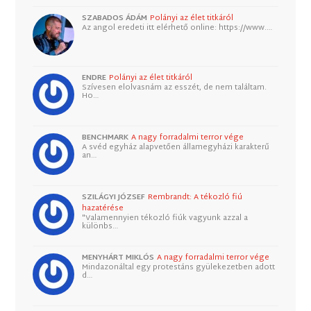
SZABADOS ÁDÁM
Polányi az élet titkáról
Az angol eredeti itt elérhető online: https://www.…
ENDRE
Polányi az élet titkáról
Szívesen elolvasnám az esszét, de nem találtam.
Ho…
BENCHMARK
A nagy forradalmi terror vége
A svéd egyház alapvetően államegyházi karakterű
an…
SZILÁGYI JÓZSEF
Rembrandt: A tékozló fiú
hazatérése
"Valamennyien tékozló fiúk vagyunk azzal a
különbs…
MENYHÁRT MIKLÓS
A nagy forradalmi terror vége
Mindazonáltal egy protestáns gyülekezetben adott
d…