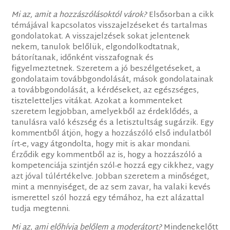
Mi az, amit a hozzászólásoktól várok?
Elsősorban a cikk
témájával kapcsolatos visszajelzéseket és tartalmas
gondolatokat. A visszajelzések sokat jelentenek
nekem, tanulok belőlük, elgondolkodtatnak,
bátorítanak, időnként visszafognak és
figyelmeztetnek. Szeretem a jó beszélgetéseket, a
gondolataim továbbgondolását, mások gondolatainak
a továbbgondolását, a kérdéseket, az egészséges,
tiszteletteljes vitákat. Azokat a kommenteket
szeretem legjobban, amelyekből az érdeklődés, a
tanulásra való készség és a letisztultság sugárzik. Egy
kommentből átjön, hogy a hozzászóló első indulatból
írt-e, vagy átgondolta, hogy mit is akar mondani.
Érződik egy kommentből az is, hogy a hozzászóló a
kompetenciája szintjén szól-e hozzá egy cikkhez, vagy
azt jóval túlértékelve. Jobban szeretem a minőséget,
mint a mennyiséget, de az sem zavar, ha valaki kevés
ismerettel szól hozzá egy témához, ha ezt alázattal
tudja megtenni.
Mi az, ami előhívja belőlem a moderátort?
Mindenekelőtt