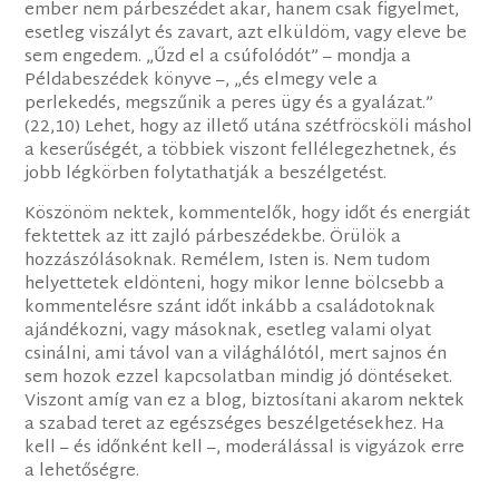
ember nem párbeszédet akar, hanem csak figyelmet,
esetleg viszályt és zavart, azt elküldöm, vagy eleve be
sem engedem. „Űzd el a csúfolódót” – mondja a
Példabeszédek könyve –, „és elmegy vele a
perlekedés, megszűnik a peres ügy és a gyalázat.”
(22,10) Lehet, hogy az illető utána szétfröcsköli máshol
a keserűségét, a többiek viszont fellélegezhetnek, és
jobb légkörben folytathatják a beszélgetést.
Köszönöm nektek, kommentelők, hogy időt és energiát
fektettek az itt zajló párbeszédekbe. Örülök a
hozzászólásoknak. Remélem, Isten is. Nem tudom
helyettetek eldönteni, hogy mikor lenne bölcsebb a
kommentelésre szánt időt inkább a családotoknak
ajándékozni, vagy másoknak, esetleg valami olyat
csinálni, ami távol van a világhálótól, mert sajnos én
sem hozok ezzel kapcsolatban mindig jó döntéseket.
Viszont amíg van ez a blog, biztosítani akarom nektek
a szabad teret az egészséges beszélgetésekhez. Ha
kell – és időnként kell –, moderálással is vigyázok erre
a lehetőségre.