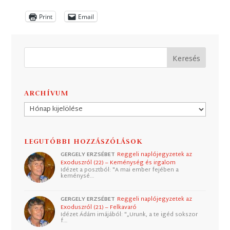
Print
Email
ARCHÍVUM
Archívum
LEGUTÓBBI HOZZÁSZÓLÁSOK
GERGELY ERZSÉBET
Reggeli naplójegyzetek az
Exoduszról (22) – Keménység és irgalom
Idézet a posztból: "A mai ember fejében a
keménysé…
GERGELY ERZSÉBET
Reggeli naplójegyzetek az
Exoduszról (21) – Felkavaró
Idézet Ádám imájából: "„Urunk, a te igéd sokszor
f…