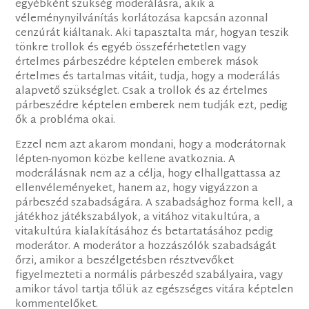
egyébként szükség moderálásra, akik a
véleménynyilvánítás korlátozása kapcsán azonnal
cenzúrát kiáltanak. Aki tapasztalta már, hogyan teszik
tönkre trollok és egyéb összeférhetetlen vagy
értelmes párbeszédre képtelen emberek mások
értelmes és tartalmas vitáit, tudja, hogy a moderálás
alapvető szükséglet. Csak a trollok és az értelmes
párbeszédre képtelen emberek nem tudják ezt, pedig
ők a probléma okai.
Ezzel nem azt akarom mondani, hogy a moderátornak
lépten-nyomon közbe kellene avatkoznia. A
moderálásnak nem az a célja, hogy elhallgattassa az
ellenvéleményeket, hanem az, hogy vigyázzon a
párbeszéd szabadságára. A szabadsághoz forma kell, a
játékhoz játékszabályok, a vitához vitakultúra, a
vitakultúra kialakításához és betartatásához pedig
moderátor. A moderátor a hozzászólók szabadságát
őrzi, amikor a beszélgetésben résztvevőket
figyelmezteti a normális párbeszéd szabályaira, vagy
amikor távol tartja tőlük az egészséges vitára képtelen
kommentelőket.