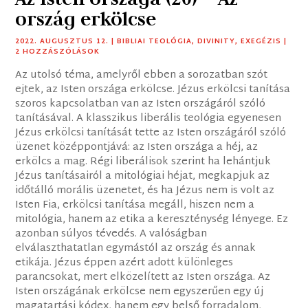
ország erkölcse
2022. AUGUSZTUS 12.
|
BIBLIAI TEOLÓGIA
,
DIVINITY
,
EXEGÉZIS
|
2 HOZZÁSZÓLÁSOK
Az utolsó téma, amelyről ebben a sorozatban szót
ejtek, az Isten országa erkölcse. Jézus erkölcsi tanítása
szoros kapcsolatban van az Isten országáról szóló
tanításával. A klasszikus liberális teológia egyenesen
Jézus erkölcsi tanítását tette az Isten országáról szóló
üzenet középpontjává: az Isten országa a héj, az
erkölcs a mag. Régi liberálisok szerint ha lehántjuk
Jézus tanításairól a mitológiai héjat, megkapjuk az
időtálló morális üzenetet, és ha Jézus nem is volt az
Isten Fia, erkölcsi tanítása megáll, hiszen nem a
mitológia, hanem az etika a kereszténység lényege. Ez
azonban súlyos tévedés. A valóságban
elválaszthatatlan egymástól az ország és annak
etikája. Jézus éppen azért adott különleges
parancsokat, mert elközelített az Isten országa. Az
Isten országának erkölcse nem egyszerűen egy új
magatartási kódex, hanem egy belső forradalom,