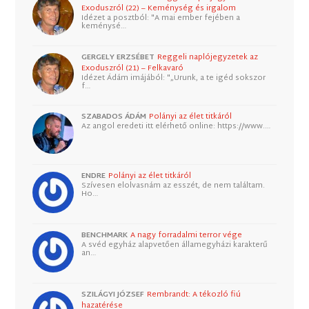
Exoduszról (22) – Keménység és irgalom
Idézet a posztból: "A mai ember fejében a
keménysé…
GERGELY ERZSÉBET
Reggeli naplójegyzetek az
Exoduszról (21) – Felkavaró
Idézet Ádám imájából: "„Urunk, a te igéd sokszor
f…
SZABADOS ÁDÁM
Polányi az élet titkáról
Az angol eredeti itt elérhető online: https://www.…
ENDRE
Polányi az élet titkáról
Szívesen elolvasnám az esszét, de nem találtam.
Ho…
BENCHMARK
A nagy forradalmi terror vége
A svéd egyház alapvetően államegyházi karakterű
an…
SZILÁGYI JÓZSEF
Rembrandt: A tékozló fiú
hazatérése