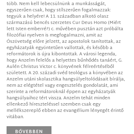
több. Nem kell lebecsülnünk a munkásságát,
egyszerűen csak, hogy stílszerűen fogalmazzak:
tegyük a helyére! A 11. században alkotó olasz
származású bencés szerzetes Cur Deus Homo (Miért
lett Isten emberré?) c. művében pusztán azt próbálta
filozófiai nyelven is megfogalmazni, amit az
Ószövetség előre jelzett, az apostolok tanítottak, az
egyházatyák egyöntetűen vallottak, és később a
reformátorok is újra kibontottak. A városi legenda,
hogy Anzelm felelős a helyettes bűnhődés tanáért, G.
Aulén Christus Victor c. könyvének félreértéséből
született. A 20. századi svéd teológus a könyvében az
Anzelm utáni skolasztika hangsúlyeltolódásait bírálja,
nem az elégtétel vagy engesztelés gondolatát, ami
szerinte a reformátoroknál éppen az egyházatyák
hangsúlyaihoz tért vissza. Anzelm tehát minden
ellenkező híreszteléssel szemben csak egy
mellékszereplő ebben az evangélium lényegét érintő
vitában.
BŐVEBBEN