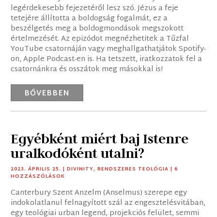
legérdekesebb fejezetéről lesz szó. Jézus a feje
tetejére állította a boldogság fogalmát, ez a
beszélgetés meg a boldogmondások megszokott
értelmezését. Az epizódot megnézhetitek a Tűzfal
YouTube csatornáján vagy meghallgathatjátok Spotify-
on, Apple Podcast-en is. Ha tetszett, iratkozzatok fel a
csatornánkra és osszátok meg másokkal is!
BŐVEBBEN
Egyébként miért baj Istenre
uralkodóként utalni?
2023. ÁPRILIS 25.
|
DIVINITY
,
RENDSZERES TEOLÓGIA
| 6
HOZZÁSZÓLÁSOK
Canterbury Szent Anzelm (Anselmus) szerepe egy
indokolatlanul felnagyított szál az engesztelésvitában,
egy teológiai urban legend, projekciós felület, semmi