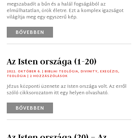
megszabadít a bűn és a halál fogságából az
elmúlhatatlan, örök életre. Ezt a komplex igazságot
világítja meg egy egyszerű kép.
BŐVEBBEN
Az Isten országa (1-20)
2022. OKTÓBER 6.
|
BIBLIAI TEOLÓGIA
,
DIVINITY
,
EXEGÉZIS
,
TEOLÓGIA
| 2 HOZZÁSZÓLÁSOK
Jézus központi üzenete az Isten országa volt. Az erről
szóló cikksorozatom itt egy helyen olvasható.
BŐVEBBEN
Az Isten országa (20) – Az