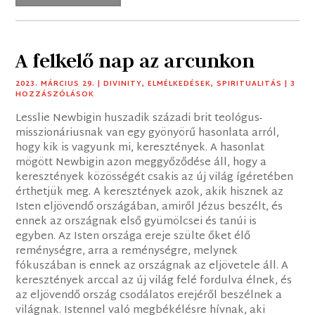
A felkelő nap az arcunkon
2023. MÁRCIUS 29.
|
DIVINITY
,
ELMÉLKEDÉSEK
,
SPIRITUALITÁS
| 3
HOZZÁSZÓLÁSOK
Lesslie Newbigin huszadik századi brit teológus-
misszionáriusnak van egy gyönyörű hasonlata arról,
hogy kik is vagyunk mi, keresztények. A hasonlat
mögött Newbigin azon meggyőződése áll, hogy a
keresztények közösségét csakis az új világ ígéretében
érthetjük meg. A keresztények azok, akik hisznek az
Isten eljövendő országában, amiről Jézus beszélt, és
ennek az országnak első gyümölcsei és tanúi is
egyben. Az Isten országa ereje szülte őket élő
reménységre, arra a reménységre, melynek
fókuszában is ennek az országnak az eljövetele áll. A
keresztények arccal az új világ felé fordulva élnek, és
az eljövendő ország csodálatos erejéről beszélnek a
világnak. Istennel való megbékélésre hívnak, aki