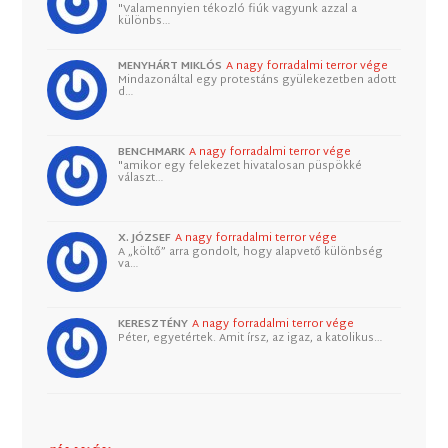
"Valamennyien tékozló fiúk vagyunk azzal a
különbs…
MENYHÁRT MIKLÓS
A nagy forradalmi terror vége
Mindazonáltal egy protestáns gyülekezetben adott
d…
BENCHMARK
A nagy forradalmi terror vége
"amikor egy felekezet hivatalosan püspökké
választ…
X. JÓZSEF
A nagy forradalmi terror vége
A „költő” arra gondolt, hogy alapvető különbség
va…
KERESZTÉNY
A nagy forradalmi terror vége
Péter, egyetértek. Amit írsz, az igaz, a katolikus…