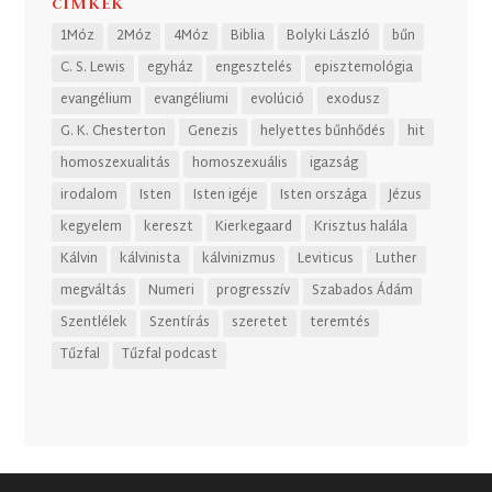
CÍMKÉK
1Móz
2Móz
4Móz
Biblia
Bolyki László
bűn
C. S. Lewis
egyház
engesztelés
episztemológia
evangélium
evangéliumi
evolúció
exodusz
G. K. Chesterton
Genezis
helyettes bűnhődés
hit
homoszexualitás
homoszexuális
igazság
irodalom
Isten
Isten igéje
Isten országa
Jézus
kegyelem
kereszt
Kierkegaard
Krisztus halála
Kálvin
kálvinista
kálvinizmus
Leviticus
Luther
megváltás
Numeri
progresszív
Szabados Ádám
Szentlélek
Szentírás
szeretet
teremtés
Tűzfal
Tűzfal podcast