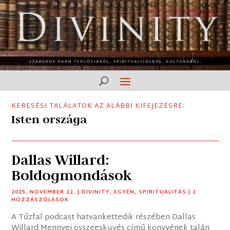
KERESÉSI TALÁLATOK AZ ALÁBBI KIFEJEZÉSRE:
Isten országa
Dallas Willard:
Boldogmondások
2025. NOVEMBER 22.
|
DIVINITY
,
EGYÉN
,
SPIRITUALITÁS
| 2
HOZZÁSZÓLÁSOK
A Tűzfal podcast hatvankettedik részében Dallas
Willard Mennyei összeesküvés című könyvének talán