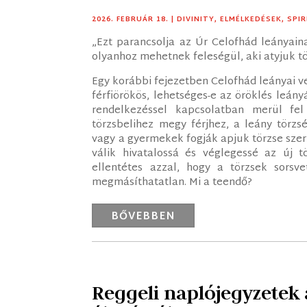
2026. FEBRUÁR 18.
|
DIVINITY
,
ELMÉLKEDÉSEK
,
SPI
„Ezt parancsolja az Úr Celofhád leányain
olyanhoz mehetnek feleségül, aki atyjuk t
Egy korábbi fejezetben Celofhád leányai v
férfiörökös, lehetséges-e az öröklés leány
rendelkezéssel kapcsolatban merül f
törzsbelihez megy férjhez, a leány törzs
vagy a gyermekek fogják apjuk törzse szer
válik hivatalossá és véglegessé az új t
ellentétes azzal, hogy a törzsek sorsve
megmásíthatatlan. Mi a teendő?
BŐVEBBEN
Reggeli naplójegyzetek 