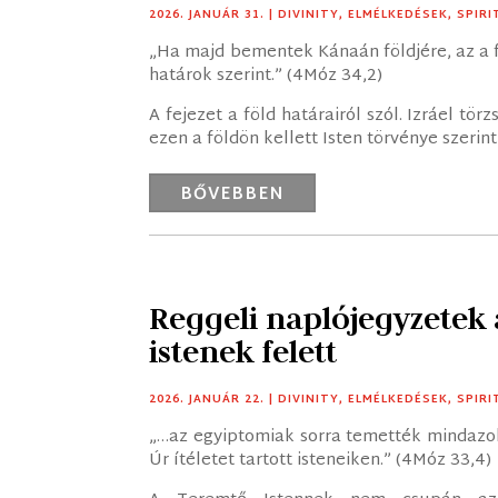
2026. JANUÁR 31.
|
DIVINITY
,
ELMÉLKEDÉSEK
,
SPIRI
„Ha majd bementek Kánaán földjére, az a f
határok szerint.” (4Móz 34,2)
A fejezet a föld határairól szól. Izráel tö
ezen a földön kellett Isten törvénye szerin
BŐVEBBEN
Reggeli naplójegyzetek a
istenek felett
2026. JANUÁR 22.
|
DIVINITY
,
ELMÉLKEDÉSEK
,
SPIRI
„…az egyiptomiak sorra temették mindazok
Úr ítéletet tartott isteneiken.” (4Móz 33,4)