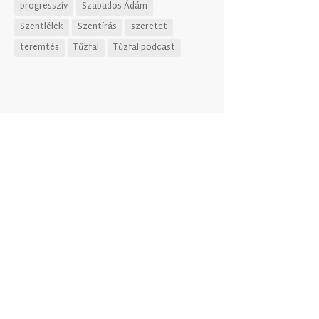
progresszív
Szabados Ádám
Szentlélek
Szentírás
szeretet
teremtés
Tűzfal
Tűzfal podcast