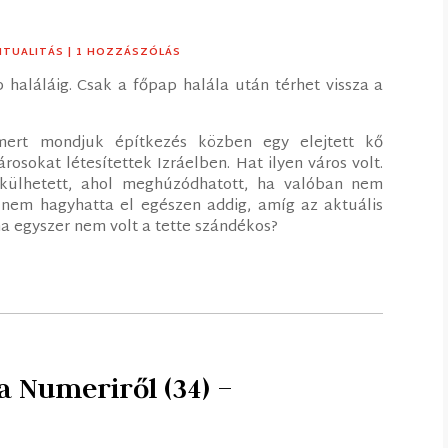
RITUALITÁS
| 1 HOZZÁSZÓLÁS
haláláig. Csak a főpap halála után térhet vissza a
(mert mondjuk építkezés közben egy elejtett kő
sokat létesítettek Izráelben. Hat ilyen város volt.
külhetett, ahol meghúzódhatott, ha valóban nem
 nem hagyhatta el egészen addig, amíg az aktuális
 ha egyszer nem volt a tette szándékos?
a Numeriről (34) –