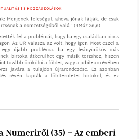
RITUALITÁS
| 3 HOZZÁSZÓLÁSOK
ak: Menjenek feleségül, ahova jónak látják, de csak
örzsének a nemzetségéből való.” (4Móz 36,6)
etették fel a problémát, hogy ha egy családban nincs
ágon. Az ÚR válasza az volt, hogy igen. Most ezzel a
el egy újabb probléma: ha egy leányörökös más
ének birtoka átkerülhet egy másik törzshöz, hiszen
int tovább örökölni a földet, vagy a jubileum évében
örzs javára a tulajdon újrarendezése. Ez azonban
tés révén kapták a földterületet birtokol, és ez
a Numeriről (35) – Az emberi