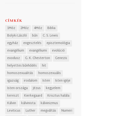
CÍMKÉK
1Móz
2Móz
4Móz
Biblia
Bolyki László
bűn
C. S. Lewis
egyház
engesztelés
episztemológia
evangélium
evangéliumi
evolúció
exodusz
G. K. Chesterton
Genezis
helyettes bűnhődés
hit
homoszexualitás
homoszexuális
igazság
irodalom
Isten
Isten igéje
Isten országa
Jézus
kegyelem
kereszt
Kierkegaard
Krisztus halála
Kálvin
kálvinista
kálvinizmus
Leviticus
Luther
megváltás
Numeri