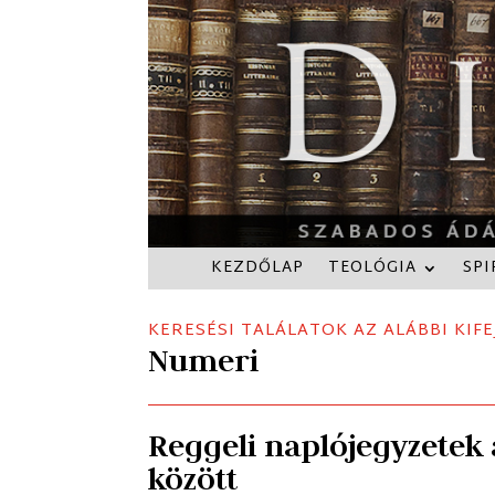
KEZDŐLAP
TEOLÓGIA
SPI
KERESÉSI TALÁLATOK AZ ALÁBBI KIFE
Numeri
Reggeli naplójegyzetek 
között