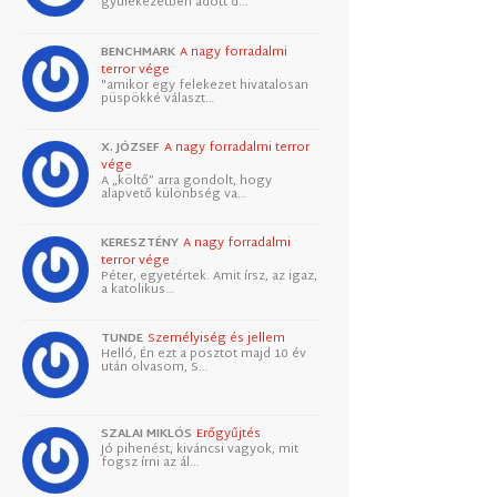
gyülekezetben adott d…
BENCHMARK
A nagy forradalmi
terror vége
"amikor egy felekezet hivatalosan
püspökké választ…
X. JÓZSEF
A nagy forradalmi terror
vége
A „költő” arra gondolt, hogy
alapvető különbség va…
KERESZTÉNY
A nagy forradalmi
terror vége
Péter, egyetértek. Amit írsz, az igaz,
a katolikus…
TUNDE
Személyiség és jellem
Helló, Én ezt a posztot majd 10 év
után olvasom, S…
SZALAI MIKLÓS
Erőgyűjtés
Jó pihenést, kiváncsi vagyok, mit
fogsz írni az ál…