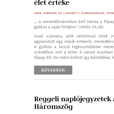
élet értéke
2026. FEBRUÁR 10.
|
DIVINITY
,
ELMÉLKEDÉSEK
,
SPI
„…a menedékvárosban kell laknia a főpap 
gyilkos a saját földjére.” (4Móz 35,28)
Azok számára, akik véletlenül öltek 
agyonütött egy másik embert), menedékváro
A gyilkos a hozzá legközelebbibe mene
szándékos volt a tette. A várost azonban
főpap élt. De miért kellett így bűnhődnie,
BŐVEBBEN
Reggeli naplójegyzetek 
Háromszög