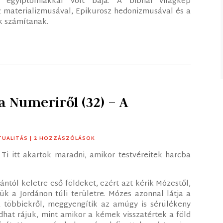
gyiptomiakkal volt baja. A bibliai világkép
z materializmusával, Epikurosz hedonizmusával és a
k számítanak.
a Numeriről (32) – A
TUALITÁS
| 2 HOZZÁSZÓLÁSOK
 Ti itt akartok maradni, amikor testvéreitek harcba
ántól keletre eső földeket, ezért azt kérik Mózestől,
k a Jordánon túli területre. Mózes azonnal látja a
 többiekről, meggyengítik az amúgy is sérülékeny
dhat rájuk, mint amikor a kémek visszatértek a föld