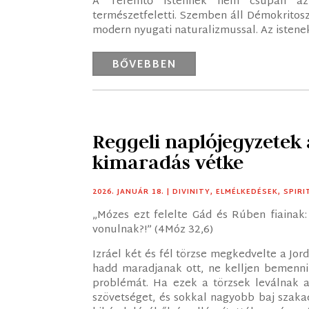
A Teremtő Istennek nem csupán az e
természetfeletti. Szemben áll Démokritos
modern nyugati naturalizmussal. Az istene
BŐVEBBEN
Reggeli naplójegyzetek 
kimaradás vétke
2026. JANUÁR 18.
|
DIVINITY
,
ELMÉLKEDÉSEK
,
SPIRI
„Mózes ezt felelte Gád és Rúben fiainak:
vonulnak?!” (4Móz 32,6)
Izráel két és fél törzse megkedvelte a Jord
hadd maradjanak ott, ne kelljen bemenniü
problémát. Ha ezek a törzsek leválnak a
szövetséget, és sokkal nagyobb baj szaka