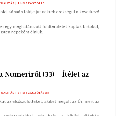
TUALITÁS
| 1 HOZZÁSZÓLÁS
öld, Kánaán földje jut nektek örökségül a következő
rzsei egy meghatározott földterületet kaptak birtokul,
t Isten népeként élniük.
 Numeriről (33) – Ítélet az
TUALITÁS
| 2 HOZZÁSZÓLÁSOK
at az elsőszülötteket, akiket megölt az Úr, mert az