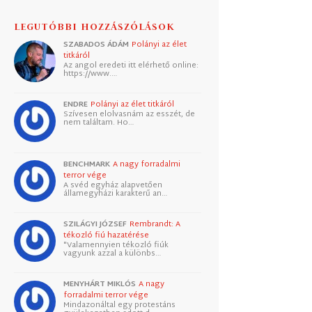
LEGUTÓBBI HOZZÁSZÓLÁSOK
SZABADOS ÁDÁM
Polányi az élet
titkáról
Az angol eredeti itt elérhető online:
https://www.…
ENDRE
Polányi az élet titkáról
Szívesen elolvasnám az esszét, de
nem találtam. Ho…
BENCHMARK
A nagy forradalmi
terror vége
A svéd egyház alapvetően
államegyházi karakterű an…
SZILÁGYI JÓZSEF
Rembrandt: A
tékozló fiú hazatérése
"Valamennyien tékozló fiúk
vagyunk azzal a különbs…
MENYHÁRT MIKLÓS
A nagy
forradalmi terror vége
Mindazonáltal egy protestáns