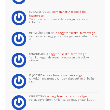
SZILÁGYI JÓZSEF
Rembrandt: A tékozló fiú
hazatérése
"Valamennyien tékozló fiúk vagyunk azzal a
különbs…
MENYHÁRT MIKLÓS
A nagy forradalmi terror vége
Mindazonáltal egy protestáns gyülekezetben adott
d…
BENCHMARK
A nagy forradalmi terror vége
"amikor egy felekezet hivatalosan püspökké
választ…
X. JÓZSEF
A nagy forradalmi terror vége
A „költő” arra gondolt, hogy alapvető különbség
va…
KERESZTÉNY
A nagy forradalmi terror vége
Péter, egyetértek. Amit írsz, az igaz, a katolikus…