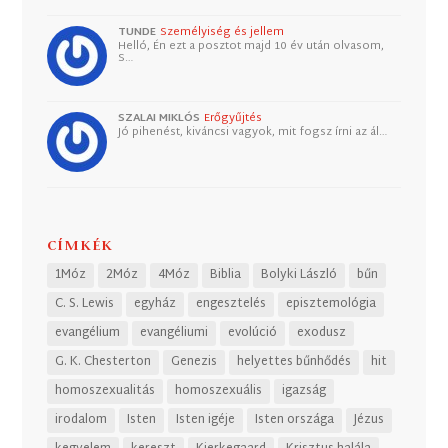
TUNDE
Személyiség és jellem
Helló, Én ezt a posztot majd 10 év után olvasom,
S…
SZALAI MIKLÓS
Erőgyűjtés
Jó pihenést, kiváncsi vagyok, mit fogsz írni az ál…
CÍMKÉK
1Móz
2Móz
4Móz
Biblia
Bolyki László
bűn
C. S. Lewis
egyház
engesztelés
episztemológia
evangélium
evangéliumi
evolúció
exodusz
G. K. Chesterton
Genezis
helyettes bűnhődés
hit
homoszexualitás
homoszexuális
igazság
irodalom
Isten
Isten igéje
Isten országa
Jézus