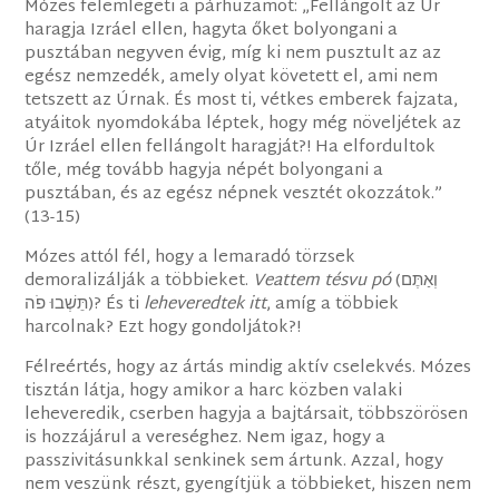
Mózes felemlegeti a párhuzamot: „Fellángolt az Úr
haragja Izráel ellen, hagyta őket bolyongani a
pusztában negyven évig, míg ki nem pusztult az az
egész nemzedék, amely olyat követett el, ami nem
tetszett az Úrnak. És most ti, vétkes emberek fajzata,
atyáitok nyomdokába léptek, hogy még növeljétek az
Úr Izráel ellen fellángolt haragját?! Ha elfordultok
tőle, még tovább hagyja népét bolyongani a
pusztában, és az egész népnek vesztét okozzátok.”
(13-15)
Mózes attól fél, hogy a lemaradó törzsek
demoralizálják a többieket.
Veattem tésvu pó
(וְאַתֶּם
תֵּשְׁבוּ פֹה)? És ti
leheveredtek itt
, amíg a többiek
harcolnak? Ezt hogy gondoljátok?!
Félreértés, hogy az ártás mindig aktív cselekvés. Mózes
tisztán látja, hogy amikor a harc közben valaki
leheveredik, cserben hagyja a bajtársait, többszörösen
is hozzájárul a vereséghez. Nem igaz, hogy a
passzivitásunkkal senkinek sem ártunk. Azzal, hogy
nem veszünk részt, gyengítjük a többieket, hiszen nem