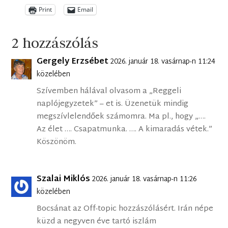
Print
Email
2 hozzászólás
Gergely Erzsébet
2026. január 18. vasárnap-n 11:24
közelében
Szívemben hálával olvasom a „Reggeli
naplójegyzetek” – et is. Üzenetük mindig
megszívlelendőek számomra. Ma pl., hogy „….
Az élet …. Csapatmunka. …. A kimaradás vétek.”
Köszönöm.
Szalai Miklós
2026. január 18. vasárnap-n 11:26
közelében
Bocsánat az Off-topic hozzászólásért. Irán népe
küzd a negyven éve tartó iszlám