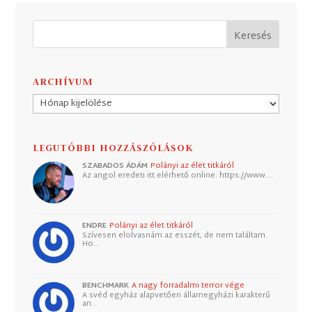
ARCHÍVUM
Archívum
LEGUTÓBBI HOZZÁSZÓLÁSOK
SZABADOS ÁDÁM
Polányi az élet titkáról
Az angol eredeti itt elérhető online: https://www.…
ENDRE
Polányi az élet titkáról
Szívesen elolvasnám az esszét, de nem találtam.
Ho…
BENCHMARK
A nagy forradalmi terror vége
A svéd egyház alapvetően államegyházi karakterű
an…