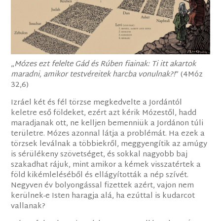
„
Mózes ezt felelte Gád és Rúben fiainak: Ti itt akartok
maradni, amikor testvéreitek harcba vonulnak?!
” (4Móz
32,6)
Izráel két és fél törzse megkedvelte a Jordántól
keletre eső földeket, ezért azt kérik Mózestől, hadd
maradjanak ott, ne kelljen bemenniük a Jordánon túli
területre. Mózes azonnal látja a problémát. Ha ezek a
törzsek leválnak a többiekről, meggyengítik az amúgy
is sérülékeny szövetséget, és sokkal nagyobb baj
szakadhat rájuk, mint amikor a kémek visszatértek a
föld kikémleléséből és ellágyították a nép szívét.
Negyven év bolyongással fizettek azért, vajon nem
kerülnek-e Isten haragja alá, ha ezúttal is kudarcot
vallanak?