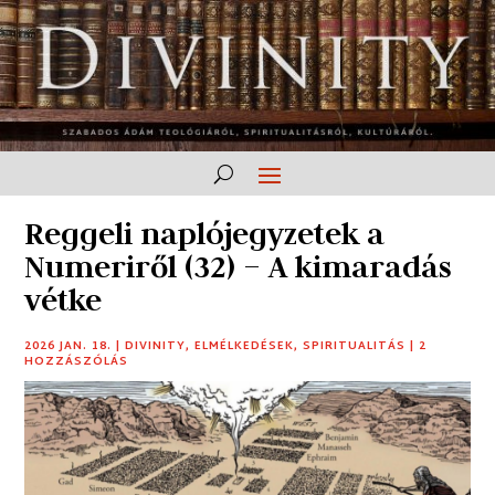
Reggeli naplójegyzetek a
Numeriről (32) – A kimaradás
vétke
2026 JAN. 18.
|
DIVINITY
,
ELMÉLKEDÉSEK
,
SPIRITUALITÁS
|
2
HOZZÁSZÓLÁS