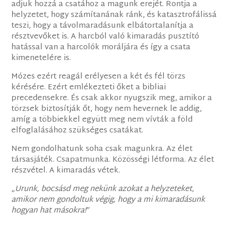
adjuk hozzá a csatához a magunk erejét. Rontja a
helyzetet, hogy számítanának ránk, és katasztrofálissá
teszi, hogy a távolmaradásunk elbátortalanítja a
résztvevőket is. A harcból való kimaradás pusztító
hatással van a harcolók moráljára és így a csata
kimenetelére is.
Mózes ezért reagál erélyesen a két és fél törzs
kérésére. Ezért emlékezteti őket a bibliai
precedensekre. És csak akkor nyugszik meg, amikor a
törzsek biztosítják őt, hogy nem hevernek le addig,
amíg a többiekkel együtt meg nem vívták a föld
elfoglalásához szükséges csatákat.
Nem gondolhatunk soha csak magunkra. Az élet
társasjáték. Csapatmunka. Közösségi létforma. Az élet
részvétel. A kimaradás vétek.
„
Urunk, bocsásd meg nekünk azokat a helyzeteket,
amikor nem gondoltuk végig, hogy a mi kimaradásunk
hogyan hat másokra!
”