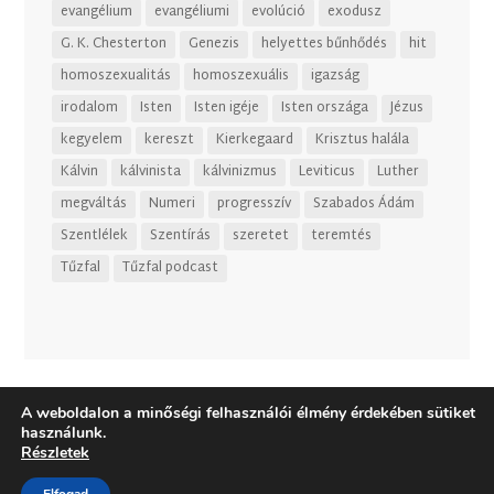
evangélium
evangéliumi
evolúció
exodusz
G. K. Chesterton
Genezis
helyettes bűnhődés
hit
homoszexualitás
homoszexuális
igazság
irodalom
Isten
Isten igéje
Isten országa
Jézus
kegyelem
kereszt
Kierkegaard
Krisztus halála
Kálvin
kálvinista
kálvinizmus
Leviticus
Luther
megváltás
Numeri
progresszív
Szabados Ádám
Szentlélek
Szentírás
szeretet
teremtés
Tűzfal
Tűzfal podcast
A weboldalon a minőségi felhasználói élmény érdekében sütiket
használunk.
Részletek