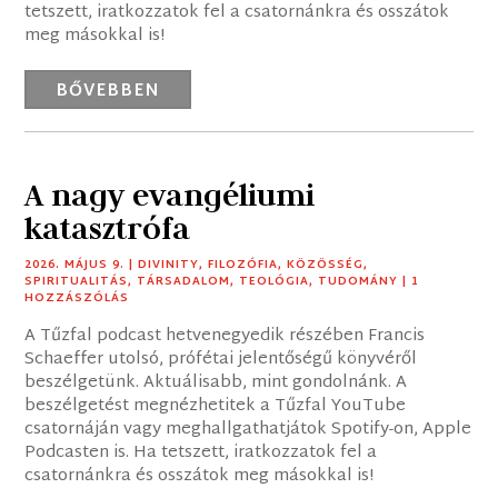
tetszett, iratkozzatok fel a csatornánkra és osszátok
meg másokkal is!
BŐVEBBEN
A nagy evangéliumi
katasztrófa
2026. MÁJUS 9.
|
DIVINITY
,
FILOZÓFIA
,
KÖZÖSSÉG
,
SPIRITUALITÁS
,
TÁRSADALOM
,
TEOLÓGIA
,
TUDOMÁNY
| 1
HOZZÁSZÓLÁS
A Tűzfal podcast hetvenegyedik részében Francis
Schaeffer utolsó, prófétai jelentőségű könyvéről
beszélgetünk. Aktuálisabb, mint gondolnánk. A
beszélgetést megnézhetitek a Tűzfal YouTube
csatornáján vagy meghallgathatjátok Spotify-on, Apple
Podcasten is. Ha tetszett, iratkozzatok fel a
csatornánkra és osszátok meg másokkal is!