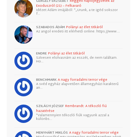
GERGELY ERZSÉBET
Reggeli naplójegyzetek az
Exoduszról (21) – Felkavaró
Idézet Ádám imájából: "„Urunk, a te igéd sokszor
f…
SZABADOS ÁDÁM
Polányi az élet titkáról
Az angol eredeti itt elérhető online: https://www.…
ENDRE
Polányi az élet titkáról
Szívesen elolvasnám az esszét, de nem találtam.
Ho…
BENCHMARK
A nagy forradalmi terror vége
A svéd egyház alapvetően államegyházi karakterű
an…
SZILÁGYI JÓZSEF
Rembrandt: A tékozló fiú
hazatérése
"Valamennyien tékozló fiúk vagyunk azzal a
különbs…
MENYHÁRT MIKLÓS
A nagy forradalmi terror vége
Mindazonáltal egy protestáns gyülekezetben adott