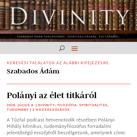
KERESÉSI TALÁLATOK AZ ALÁBBI KIFEJEZÉSRE:
Szabados Ádám
Polányi az élet titkáról
2026. JÚLIUS 6.
|
DIVINITY
,
FILOZÓFIA
,
SPIRITUALITÁS
,
TUDOMÁNY
| 2 HOZZÁSZÓLÁSOK
A Tűzfal podcast hetvenötödik részében Polányi
Mihály kémikus, tudományfilozófus forradalmi
jelentőségű esszéjéről beszélgetünk, amelynek címe: