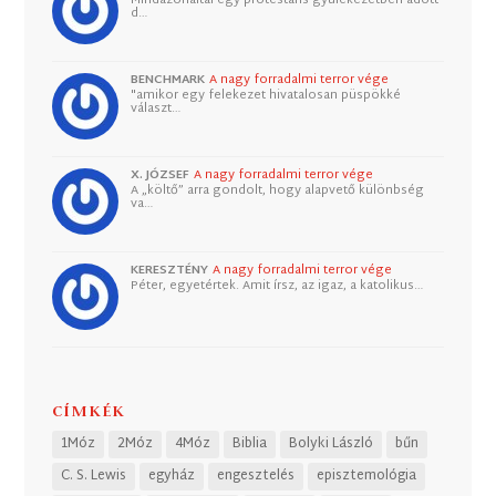
d…
BENCHMARK
A nagy forradalmi terror vége
"amikor egy felekezet hivatalosan püspökké
választ…
X. JÓZSEF
A nagy forradalmi terror vége
A „költő” arra gondolt, hogy alapvető különbség
va…
KERESZTÉNY
A nagy forradalmi terror vége
Péter, egyetértek. Amit írsz, az igaz, a katolikus…
CÍMKÉK
1Móz
2Móz
4Móz
Biblia
Bolyki László
bűn
C. S. Lewis
egyház
engesztelés
episztemológia