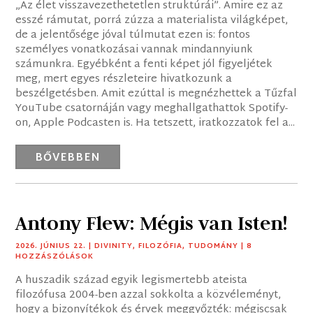
„Az élet visszavezethetetlen struktúrái”. Amire ez az
esszé rámutat, porrá zúzza a materialista világképet,
de a jelentősége jóval túlmutat ezen is: fontos
személyes vonatkozásai vannak mindannyiunk
számunkra. Egyébként a fenti képet jól figyeljétek
meg, mert egyes részleteire hivatkozunk a
beszélgetésben. Amit ezúttal is megnézhettek a Tűzfal
YouTube csatornáján vagy meghallgathattok Spotify-
on, Apple Podcasten is. Ha tetszett, iratkozzatok fel a...
BŐVEBBEN
Antony Flew: Mégis van Isten!
2026. JÚNIUS 22.
|
DIVINITY
,
FILOZÓFIA
,
TUDOMÁNY
| 8
HOZZÁSZÓLÁSOK
A huszadik század egyik legismertebb ateista
filozófusa 2004-ben azzal sokkolta a közvéleményt,
hogy a bizonyítékok és érvek meggyőzték: mégiscsak