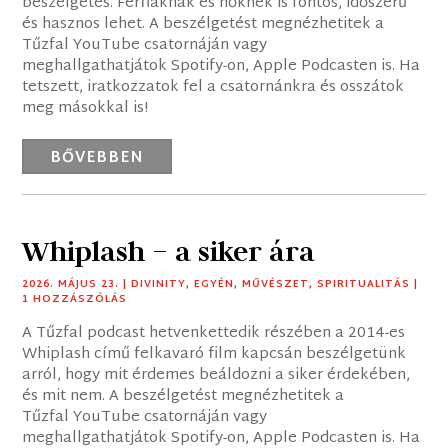
beszélgetés. Férfiaknak és nőknek is fontos, időszerű
és hasznos lehet. A beszélgetést megnézhetitek a
Tűzfal YouTube csatornáján vagy
meghallgathatjátok Spotify-on, Apple Podcasten is. Ha
tetszett, iratkozzatok fel a csatornánkra és osszátok
meg másokkal is!
BŐVEBBEN
Whiplash – a siker ára
2026. MÁJUS 23.
|
DIVINITY
,
EGYÉN
,
MŰVÉSZET
,
SPIRITUALITÁS
|
1 HOZZÁSZÓLÁS
A Tűzfal podcast hetvenkettedik részében a 2014-es
Whiplash című felkavaró film kapcsán beszélgetünk
arról, hogy mit érdemes beáldozni a siker érdekében,
és mit nem. A beszélgetést megnézhetitek a
Tűzfal YouTube csatornáján vagy
meghallgathatjátok Spotify-on, Apple Podcasten is. Ha