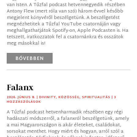
van Isten. A Tűzfal podcast hetvennegyedik részében
Antony Flew (mert róla van szó) három évvel később
megjelent könyvéről beszélgetünk. A beszélgetést
megnézhetitek a Tűzfal YouTube csatornáján vagy
meghallgathatjátok Spotify-on, Apple Podcasten is. Ha
tetszett, iratkozzatok fel a csatornánkra és osszátok
meg másokkal is!
BŐVEBBEN
Falanx
2026. JÚNIUS 8.
|
DIVINITY
,
KÖZÖSSÉG
,
SPIRITUALITÁS
| 3
HOZZÁSZÓLÁSOK
A Tűzfal podcast hetvenharmadik részében egy régi
hadászati módszerről, a falanxról beszélgetünk, amely
a mai Magyarországon is akár életeket, családokat,
sorsokat menthet. Hogy miért és hogyan, arról szól a