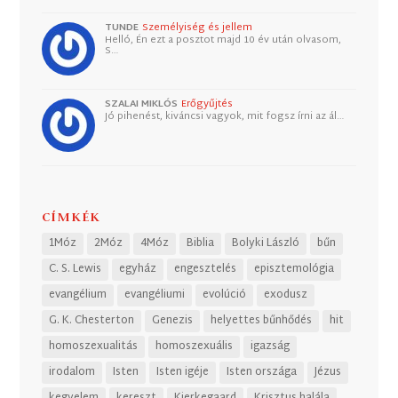
TUNDE
Személyiség és jellem
Helló, Én ezt a posztot majd 10 év után olvasom,
S…
SZALAI MIKLÓS
Erőgyűjtés
Jó pihenést, kiváncsi vagyok, mit fogsz írni az ál…
CÍMKÉK
1Móz
2Móz
4Móz
Biblia
Bolyki László
bűn
C. S. Lewis
egyház
engesztelés
episztemológia
evangélium
evangéliumi
evolúció
exodusz
G. K. Chesterton
Genezis
helyettes bűnhődés
hit
homoszexualitás
homoszexuális
igazság
irodalom
Isten
Isten igéje
Isten országa
Jézus