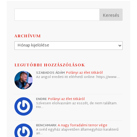
ARCHÍVUM
Archívum
LEGUTÓBBI HOZZÁSZÓLÁSOK
SZABADOS ÁDÁM
Polányi az élet titkáról
Az angol eredeti itt elérhető online: https://www.…
ENDRE
Polányi az élet titkáról
Szívesen elolvasnám az esszét, de nem találtam.
Ho…
BENCHMARK
A nagy forradalmi terror vége
A svéd egyház alapvetően államegyházi karakterű
an…