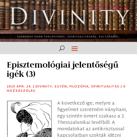
Episztemológiai jelentőségű
igék (3)
2015 ÁPR. 24.
|
DIVINITY
,
EGYÉN
,
FILOZÓFIA
,
SPIRITUALITÁS
|
0
HOZZÁSZÓLÁS
A következő ige, melyre a
figyelmet szeretném irányítani,
egy szintén ismert szakasz a 2.
Thesszalonikai levélből. A
mondatokat az antikrisztussal
kapcsolatban szokták idézni