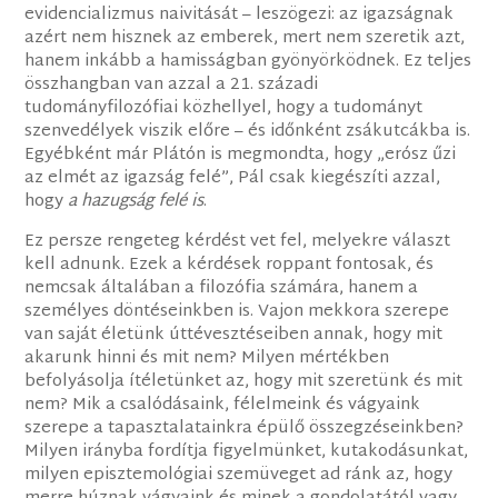
evidencializmus naivitását – leszögezi: az igazságnak
azért nem hisznek az emberek, mert nem szeretik azt,
hanem inkább a hamisságban gyönyörködnek. Ez teljes
összhangban van azzal a 21. századi
tudományfilozófiai közhellyel, hogy a tudományt
szenvedélyek viszik előre – és időnként zsákutcákba is.
Egyébként már Plátón is megmondta, hogy „erósz űzi
az elmét az igazság felé”, Pál csak kiegészíti azzal,
hogy
a hazugság felé is
.
Ez persze rengeteg kérdést vet fel, melyekre választ
kell adnunk. Ezek a kérdések roppant fontosak, és
nemcsak általában a filozófia számára, hanem a
személyes döntéseinkben is. Vajon mekkora szerepe
van saját életünk úttévesztéseiben annak, hogy mit
akarunk hinni és mit nem? Milyen mértékben
befolyásolja ítéletünket az, hogy mit szeretünk és mit
nem? Mik a csalódásaink, félelmeink és vágyaink
szerepe a tapasztalatainkra épülő összegzéseinkben?
Milyen irányba fordítja figyelmünket, kutakodásunkat,
milyen episztemológiai szemüveget ad ránk az, hogy