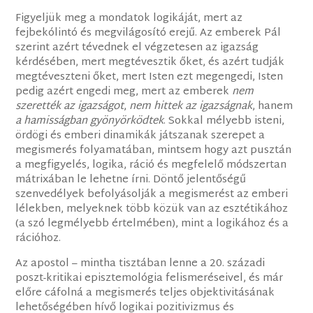
Figyeljük meg a mondatok logikáját, mert az
fejbekólintó és megvilágosító erejű. Az emberek Pál
szerint azért tévednek el végzetesen az igazság
kérdésében, mert megtévesztik őket, és azért tudják
megtéveszteni őket, mert Isten ezt megengedi, Isten
pedig azért engedi meg, mert az emberek
nem
szerették az igazságot
,
nem hittek az igazságnak
, hanem
a hamisságban gyönyörködtek
. Sokkal mélyebb isteni,
ördögi és emberi dinamikák játszanak szerepet a
megismerés folyamatában, mintsem hogy azt pusztán
a megfigyelés, logika, ráció és megfelelő módszertan
mátrixában le lehetne írni. Döntő jelentőségű
szenvedélyek befolyásolják a megismerést az emberi
lélekben, melyeknek több közük van az esztétikához
(a szó legmélyebb értelmében), mint a logikához és a
rációhoz.
Az apostol – mintha tisztában lenne a 20. századi
poszt-kritikai episztemológia felismeréseivel, és már
előre cáfolná a megismerés teljes objektivitásának
lehetőségében hívő logikai pozitivizmus és