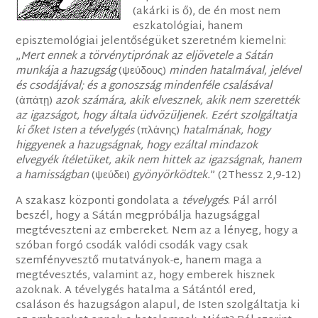
(akárki is ő), de én most nem
eszkatológiai, hanem
episztemológiai jelentőségüket szeretném kiemelni:
„
Mert ennek a törvénytiprónak az eljövetele a Sátán
munkája a hazugság
(ψεύδους)
minden hatalmával, jelével
és csodájával; és a gonoszság mindenféle csalásával
(ἀπάτῃ)
azok számára, akik elvesznek, akik nem szerették
az igazságot, hogy általa üdvözüljenek. Ezért szolgáltatja
ki őket Isten a tévelygés
(πλάνης)
hatalmának, hogy
higgyenek a hazugságnak, hogy ezáltal mindazok
elvegyék ítéletüket, akik nem hittek az igazságnak, hanem
a hamisságban
(ψεύδει)
gyönyörködtek.
” (2Thessz 2,9-12)
A szakasz központi gondolata a
tévelygés
. Pál arról
beszél, hogy a Sátán megpróbálja hazugsággal
megtéveszteni az embereket. Nem az a lényeg, hogy a
szóban forgó csodák valódi csodák vagy csak
szemfényvesztő mutatványok-e, hanem maga a
megtévesztés, valamint az, hogy emberek hisznek
azoknak. A tévelygés hatalma a Sátántól ered,
csaláson és hazugságon alapul, de Isten szolgáltatja ki