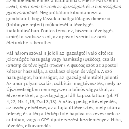
az embereket ennek a hatalomnak. Miért? Pál szerint
azért,
mert nem hisznek az igazságnak és a hamisságban
gyönyörködnek
. Megpróbálom kibontani ezt a
gondolatot, hogy lássuk a hallgatólagos dimenzió
(többnyire rejtett) működését a tévelygés
kialakulásában. Fontos téma ez, hiszen a tévelygés,
amiről a szakasz szól, az apostol szerint az örök
életünkbe is kerülhet.
Pál három szóval is jelöli az igazságtól való eltérés
jelenségét: hazugság vagy hamisság (ψεῦδος), csalás
(ἀπάτη) és tévelygés (πλάνη). A ψεῦδος szót az apostol
kétszer használja, a szakasz elején és végén. A szó
hazugságot, hamisságot, az igazság ellentétét jelenti.
Az ἀπάτη olyan csalás, csábítás, megtévesztés, mely az
Újszövetségben nem egyszer a bűnös vágyakkal, az
élvezetekkel, a gazdagsággal áll kapcsolatban (pl. Ef
4,22; Mk 4,19; Zsid 3,13). A πλάνη pedig eltévelyedés,
az ösvény elvétése, az a fajta úttévesztés, mely után a
feleség és a férj a térkép fölé hajolva összevesznek az
autóban, vagy a GPS újratervezést kezdeményez. Hiba,
tévedés, elkavarodás.