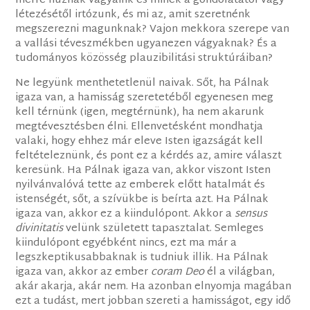
merre húznak vágyaink és minek a gondolatától vagy
létezésétől irtózunk, és mi az, amit szeretnénk
megszerezni magunknak? Vajon mekkora szerepe van
a vallási téveszmékben ugyanezen vágyaknak? És a
tudományos közösség plauzibilitási struktúráiban?
Ne legyünk menthetetlenül naivak. Sőt, ha Pálnak
igaza van, a hamisság szeretetéből egyenesen meg
kell térnünk (igen, megtérnünk), ha nem akarunk
megtévesztésben élni. Ellenvetésként mondhatja
valaki, hogy ehhez már eleve Isten igazságát kell
feltételeznünk, és pont ez a kérdés az, amire választ
keresünk. Ha Pálnak igaza van, akkor viszont Isten
nyilvánvalóvá tette az emberek előtt hatalmát és
istenségét, sőt, a szívükbe is beírta azt. Ha Pálnak
igaza van, akkor ez a kiindulópont. Akkor a
sensus
divinitatis
velünk született tapasztalat. Semleges
kiindulópont egyébként nincs, ezt ma már a
legszkeptikusabbaknak is tudniuk illik. Ha Pálnak
igaza van, akkor az ember
coram Deo
él a világban,
akár akarja, akár nem. Ha azonban elnyomja magában
ezt a tudást, mert jobban szereti a hamisságot, egy idő