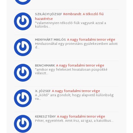
SZILÁGYI JÓZSEF
Rembrandt: A tékozló fiú
hazatérése
"Valamennyien tékozló fiúk vagyunk azzal a
különbs…
MENYHÁRT MIKLÓS
A nagy forradalmi terror vége
Mindazonáltal egy protestáns gyülekezetben adott
d…
BENCHMARK
A nagy forradalmi terror vége
"amikor egy felekezet hivatalosan püspökké
választ…
X. JÓZSEF
A nagy forradalmi terror vége
A „költő” arra gondolt, hogy alapvető különbség
va…
KERESZTÉNY
A nagy forradalmi terror vége
Péter, egyetértek. Amit írsz, az igaz, a katolikus…