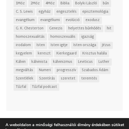
1Móz
2Móz
4Móz
Biblia
Bolyki László
bűn
C. S. Lewis
egyház
engesztelés
episztemológia
evangélium
evangéliumi
evolúció
exodusz
G. K. Chesterton
Genezis
helyettes bűnhődés
hit
homoszexualitás
homoszexuális
igazság
irodalom
Isten
Isten igéje
Isten országa
Jézus
kegyelem
kereszt
Kierkegaard
Krisztus halála
Kálvin
kálvinista
kálvinizmus
Leviticus
Luther
megváltás
Numeri
progresszív
Szabados Ádám
Szentlélek
Szentírás
szeretet
teremtés
Tűzfal
Tűzfal podcast
A weboldalon a minőségi felhasználói élmény érdekében sütiket