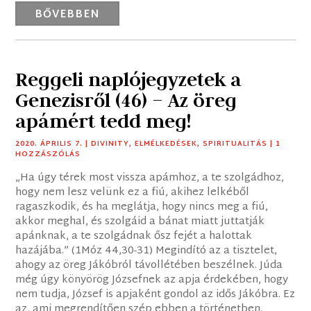
BŐVEBBEN
Reggeli naplójegyzetek a
Genezisről (46) – Az öreg
apámért tedd meg!
2020. ÁPRILIS 7.
|
DIVINITY
,
ELMÉLKEDÉSEK
,
SPIRITUALITÁS
| 1
HOZZÁSZÓLÁS
„Ha úgy térek most vissza apámhoz, a te szolgádhoz,
hogy nem lesz velünk ez a fiú, akihez lelkéből
ragaszkodik, és ha meglátja, hogy nincs meg a fiú,
akkor meghal, és szolgáid a bánat miatt juttatják
apánknak, a te szolgádnak ősz fejét a halottak
hazájába.” (1Móz 44,30-31) Megindító az a tisztelet,
ahogy az öreg Jákóbról távollétében beszélnek. Júda
még úgy könyörög Józsefnek az apja érdekében, hogy
nem tudja, József is apjaként gondol az idős Jákóbra. Ez
az, ami megrendítően szép ebben a történetben,