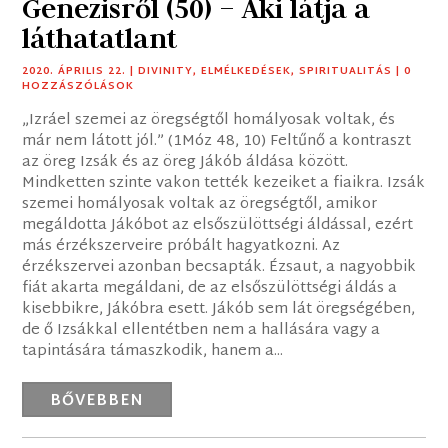
Genezisről (50) – Aki látja a
láthatatlant
2020. ÁPRILIS 22.
|
DIVINITY
,
ELMÉLKEDÉSEK
,
SPIRITUALITÁS
| 0
HOZZÁSZÓLÁSOK
„Izráel szemei az öregségtől homályosak voltak, és
már nem látott jól.” (1Móz 48, 10) Feltűnő a kontraszt
az öreg Izsák és az öreg Jákób áldása között.
Mindketten szinte vakon tették kezeiket a fiaikra. Izsák
szemei homályosak voltak az öregségtől, amikor
megáldotta Jákóbot az elsőszülöttségi áldással, ezért
más érzékszerveire próbált hagyatkozni. Az
érzékszervei azonban becsapták. Ézsaut, a nagyobbik
fiát akarta megáldani, de az elsőszülöttségi áldás a
kisebbikre, Jákóbra esett. Jákób sem lát öregségében,
de ő Izsákkal ellentétben nem a hallására vagy a
tapintására támaszkodik, hanem a...
BŐVEBBEN