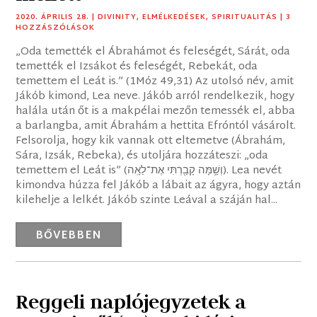
2020. ÁPRILIS 28.
|
DIVINITY
,
ELMÉLKEDÉSEK
,
SPIRITUALITÁS
| 3
HOZZÁSZÓLÁSOK
„Oda temették el Ábrahámot és feleségét, Sárát, oda
temették el Izsákot és feleségét, Rebekát, oda
temettem el Leát is.” (1Móz 49,31) Az utolsó név, amit
Jákób kimond, Lea neve. Jákób arról rendelkezik, hogy
halála után őt is a makpélai mezőn temessék el, abba
a barlangba, amit Ábrahám a hettita Efróntól vásárolt.
Felsorolja, hogy kik vannak ott eltemetve (Ábrahám,
Sára, Izsák, Rebeka), és utoljára hozzáteszi: „oda
temettem el Leát is” (וְשָׁ֥מָּה קָבַ֖רְתִּי אֶת־לֵאָֽה). Lea nevét
kimondva húzza fel Jákób a lábait az ágyra, hogy aztán
kilehelje a lelkét. Jákób szinte Leával a száján hal...
BŐVEBBEN
Reggeli naplójegyzetek a