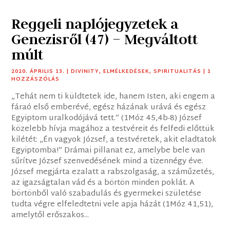
Reggeli naplójegyzetek a
Genezisről (47) – Megváltott
múlt
2020. ÁPRILIS 13.
|
DIVINITY
,
ELMÉLKEDÉSEK
,
SPIRITUALITÁS
| 1
HOZZÁSZÓLÁS
„Tehát nem ti küldtetek ide, hanem Isten, aki engem a
fáraó első emberévé, egész házának urává és egész
Egyiptom uralkodójává tett.” (1Móz 45,4b-8) József
közelebb hívja magához a testvéreit és felfedi előttük
kilétét: „Én vagyok József, a testvéretek, akit eladtatok
Egyiptomba!” Drámai pillanat ez, amelybe bele van
sűrítve József szenvedésének mind a tizennégy éve.
József megjárta ezalatt a rabszolgaság, a száműzetés,
az igazságtalan vád és a börtön minden poklát. A
börtönből való szabadulás és gyermekei születése
tudta végre elfeledtetni vele apja házát (1Móz 41,51),
amelytől erőszakos...