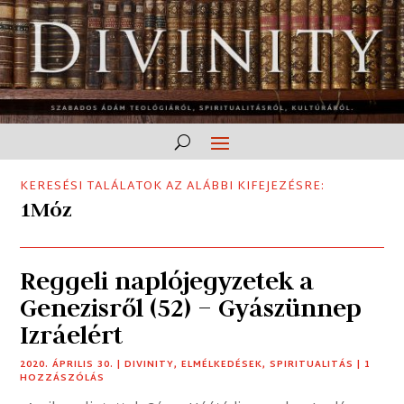
KERESÉSI TALÁLATOK AZ ALÁBBI KIFEJEZÉSRE:
1Móz
Reggeli naplójegyzetek a
Genezisről (52) – Gyászünnep
Izráelért
2020. ÁPRILIS 30.
|
DIVINITY
,
ELMÉLKEDÉSEK
,
SPIRITUALITÁS
| 1
HOZZÁSZÓLÁS