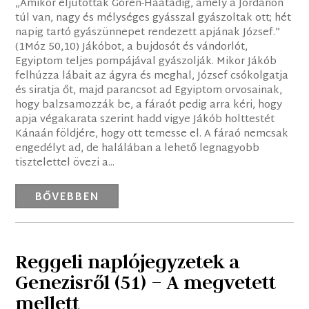
„Amikor eljutottak Góren-Háátádig, amely a Jordánon
túl van, nagy és mélységes gyásszal gyászoltak ott; hét
napig tartó gyászünnepet rendezett apjának József.”
(1Móz 50,10) Jákóbot, a bujdosót és vándorlót,
Egyiptom teljes pompájával gyászolják. Mikor Jákób
felhúzza lábait az ágyra és meghal, József csókolgatja
és siratja őt, majd parancsot ad Egyiptom orvosainak,
hogy balzsamozzák be, a fáraót pedig arra kéri, hogy
apja végakarata szerint hadd vigye Jákób holttestét
Kánaán földjére, hogy ott temesse el. A fáraó nemcsak
engedélyt ad, de halálában a lehető legnagyobb
tisztelettel övezi a...
BŐVEBBEN
Reggeli naplójegyzetek a
Genezisről (51) – A megvetett
mellett