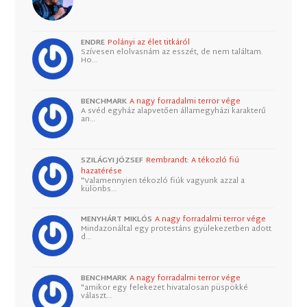
ENDRE
Polányi az élet titkáról
Szívesen elolvasnám az esszét, de nem találtam.
Ho…
BENCHMARK
A nagy forradalmi terror vége
A svéd egyház alapvetően államegyházi karakterű
an…
SZILÁGYI JÓZSEF
Rembrandt: A tékozló fiú
hazatérése
"Valamennyien tékozló fiúk vagyunk azzal a
különbs…
MENYHÁRT MIKLÓS
A nagy forradalmi terror vége
Mindazonáltal egy protestáns gyülekezetben adott
d…
BENCHMARK
A nagy forradalmi terror vége
"amikor egy felekezet hivatalosan püspökké
választ…