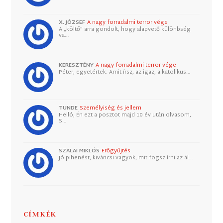
X. JÓZSEF
A nagy forradalmi terror vége
A „költő” arra gondolt, hogy alapvető különbség
va…
KERESZTÉNY
A nagy forradalmi terror vége
Péter, egyetértek. Amit írsz, az igaz, a katolikus…
TUNDE
Személyiség és jellem
Helló, Én ezt a posztot majd 10 év után olvasom,
S…
SZALAI MIKLÓS
Erőgyűjtés
Jó pihenést, kiváncsi vagyok, mit fogsz írni az ál…
CÍMKÉK