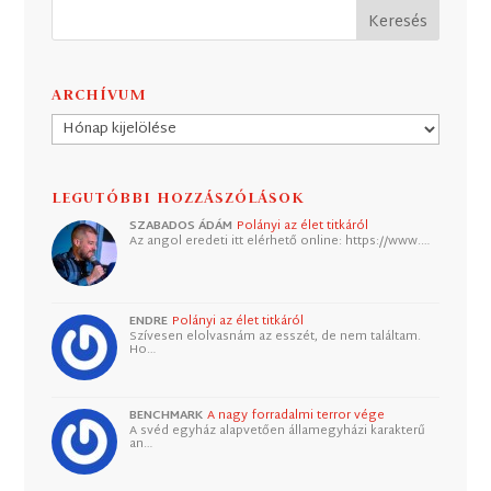
ARCHÍVUM
Archívum
LEGUTÓBBI HOZZÁSZÓLÁSOK
SZABADOS ÁDÁM
Polányi az élet titkáról
Az angol eredeti itt elérhető online: https://www.…
ENDRE
Polányi az élet titkáról
Szívesen elolvasnám az esszét, de nem találtam.
Ho…
BENCHMARK
A nagy forradalmi terror vége
A svéd egyház alapvetően államegyházi karakterű
an…