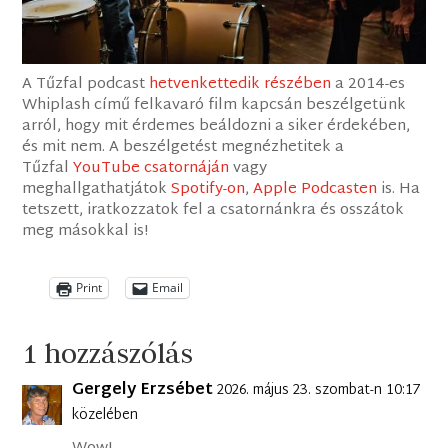
A Tűzfal podcast
hetvenkettedik részében
a 2014-es
Whiplash című felkavaró film kapcsán beszélgetünk
arról, hogy mit érdemes beáldozni a siker érdekében,
és mit nem. A beszélgetést megnézhetitek a
Tűzfal
YouTube csatornáján
vagy
meghallgathatjátok
Spotify-on
,
Apple Podcasten
is. Ha
tetszett, iratkozzatok fel a csatornánkra és osszátok
meg másokkal is!
Print
Email
1 hozzászólás
Gergely Erzsébet
2026. május 23. szombat-n 10:17
közelében