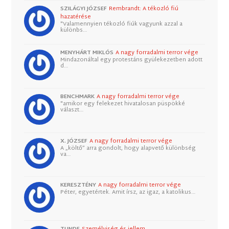
SZILÁGYI JÓZSEF
Rembrandt: A tékozló fiú
hazatérése
"Valamennyien tékozló fiúk vagyunk azzal a
különbs…
MENYHÁRT MIKLÓS
A nagy forradalmi terror vége
Mindazonáltal egy protestáns gyülekezetben adott
d…
BENCHMARK
A nagy forradalmi terror vége
"amikor egy felekezet hivatalosan püspökké
választ…
X. JÓZSEF
A nagy forradalmi terror vége
A „költő” arra gondolt, hogy alapvető különbség
va…
KERESZTÉNY
A nagy forradalmi terror vége
Péter, egyetértek. Amit írsz, az igaz, a katolikus…
TUNDE
Személyiség és jellem