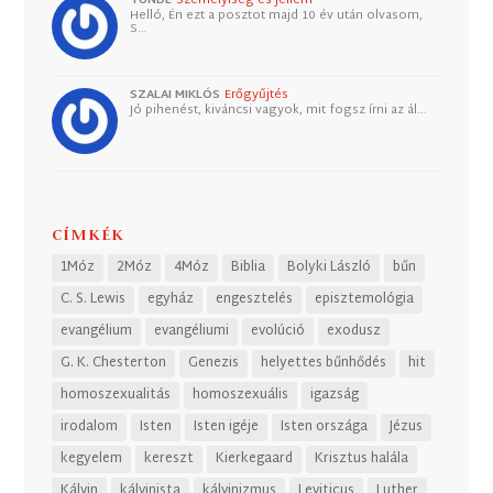
Helló, Én ezt a posztot majd 10 év után olvasom,
S…
SZALAI MIKLÓS
Erőgyűjtés
Jó pihenést, kiváncsi vagyok, mit fogsz írni az ál…
CÍMKÉK
1Móz
2Móz
4Móz
Biblia
Bolyki László
bűn
C. S. Lewis
egyház
engesztelés
episztemológia
evangélium
evangéliumi
evolúció
exodusz
G. K. Chesterton
Genezis
helyettes bűnhődés
hit
homoszexualitás
homoszexuális
igazság
irodalom
Isten
Isten igéje
Isten országa
Jézus
kegyelem
kereszt
Kierkegaard
Krisztus halála
Kálvin
kálvinista
kálvinizmus
Leviticus
Luther