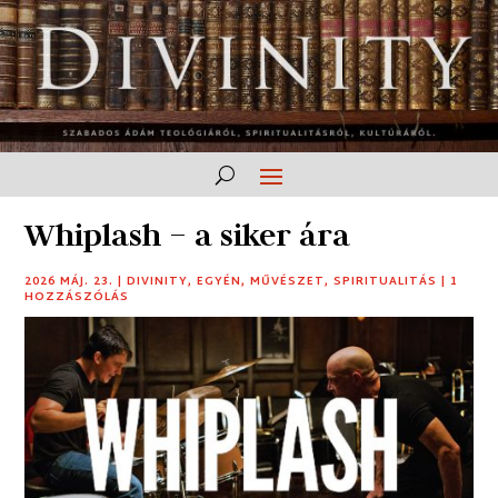
Whiplash – a siker ára
2026 MÁJ. 23.
|
DIVINITY
,
EGYÉN
,
MŰVÉSZET
,
SPIRITUALITÁS
|
1
HOZZÁSZÓLÁS