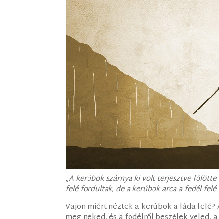
„
A kerúbok szárnya ki volt terjesztve fölött
felé fordultak, de a kerúbok arca a fedél felé
Vajon miért néztek a kerúbok a láda felé? 
meg neked, és a födélről beszélek veled, 