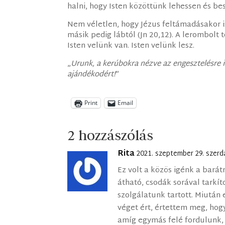
halni, hogy Isten közöttünk lehessen és b
Nem véletlen, hogy Jézus feltámadásakor is 
másik pedig lábtól (Jn 20,12). A lerombolt
Isten velünk van. Isten velünk lesz.
„
Urunk, a kerúbokra nézve az engesztelésre 
ajándékodért!
”
Print
Email
2 hozzászólás
Rita
2021. szeptember 29. szerd
Ez volt a közös igénk a bará
átható, csodák sorával tarkít
szolgálatunk tartott. Miután 
véget ért, értettem meg, hog
amíg egymás felé fordulunk, 