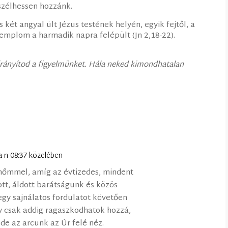
eszélhessen hozzánk.
két angyal ült Jézus testének helyén, egyik fejtől, a
 templom a harmadik napra felépült (Jn 2,18-22).
irányítod a figyelmünket. Hála neked kimondhatalan
a-n 08:37 közelében
tnőmmel, amíg az évtizedes, mindent
ott, áldott barátságunk és közös
egy sajnálatos fordulatot követően
y csak addig ragaszkodhatok hozzá,
de az arcunk az Úr felé néz.