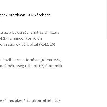
ber 2. szombat-n 18:27 közelében
”
sa az a békesség, amit az Úr Jézus
4.27) a mindenkori jelen
eresztjének vére által (Kol.1:20)
lakozik” erre a forrásra (Róma 3:25),
dó békesség (Filippi 4:7) átáramlik
lező mezőket
*
karakterrel jelöltük