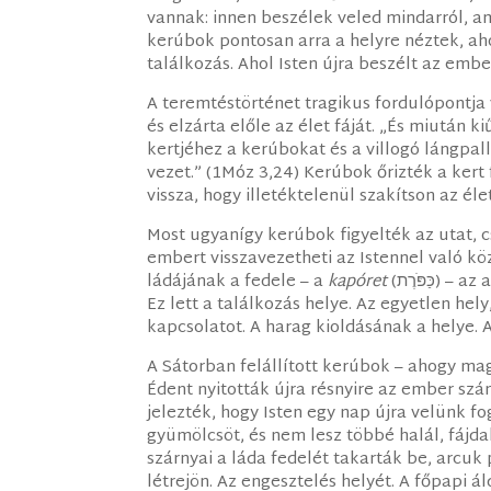
vannak: innen beszélek veled mindarról, am
kerúbok pontosan arra a helyre néztek, ah
találkozás. Ahol Isten újra beszélt az embe
A teremtéstörténet tragikus fordulópontja 
és elzárta előle az élet fáját. „És miután k
kertjéhez a kerúbokat és a villogó lángpall
vezet.” (1Móz 3,24) Kerúbok őrizték a ker
vissza, hogy illetéktelenül szakítson az élet
Most ugyanígy kerúbok figyelték az utat, c
embert visszavezetheti az Istennel való kö
ládájának a fedele – a
kapóret
(כַּפֹּרֶת) – az a felület, ahova a főpap az engesztelő vért hintette.
Ez lett a találkozás helye. Az egyetlen hely
kapcsolatot. A harag kioldásának a helye. A
A Sátorban felállított kerúbok – ahogy mag
Édent nyitották újra résnyire az ember szá
jelezték, hogy Isten egy nap újra velünk fo
gyümölcsöt, és nem lesz többé halál, fájdal
szárnyai a láda fedelét takarták be, arcuk 
létrejön. Az engesztelés helyét. A főpapi ál