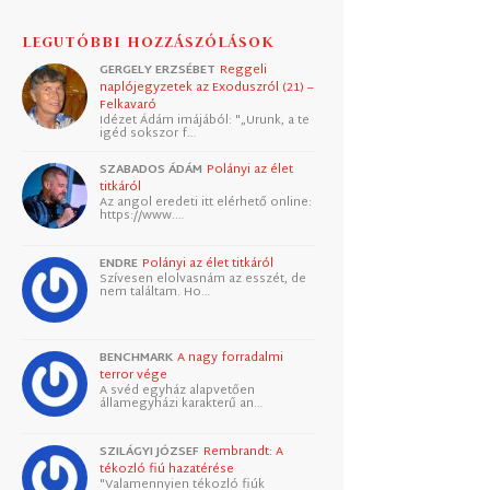
LEGUTÓBBI HOZZÁSZÓLÁSOK
GERGELY ERZSÉBET
Reggeli
naplójegyzetek az Exoduszról (21) –
Felkavaró
Idézet Ádám imájából: "„Urunk, a te
igéd sokszor f…
SZABADOS ÁDÁM
Polányi az élet
titkáról
Az angol eredeti itt elérhető online:
https://www.…
ENDRE
Polányi az élet titkáról
Szívesen elolvasnám az esszét, de
nem találtam. Ho…
BENCHMARK
A nagy forradalmi
terror vége
A svéd egyház alapvetően
államegyházi karakterű an…
SZILÁGYI JÓZSEF
Rembrandt: A
tékozló fiú hazatérése
"Valamennyien tékozló fiúk