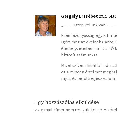
Gergely Erzsébet
2021. októ
„……….. Isten velünk van. ……….
Ezen bizonyosság egyik forrá
ígért meg az övéinek (János 1
élethelyzeteiben, amit az Ő k
biztosít számunkra.
Mivel szívem hit által „rácsat
ez a minden értelmet meghala
rajta, és betölti egész valóm.
Egy hozzászólás elküldése
Az e-mail címet nem tesszük közzé.
A köte