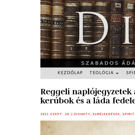
KEZDŐLAP
TEOLÓGIA
SPI
Reggeli naplójegyzetek 
kerúbok és a láda fedel
2021 SZEPT. 29.
|
DIVINITY
,
ELMÉLKEDÉSEK
,
SPIRI