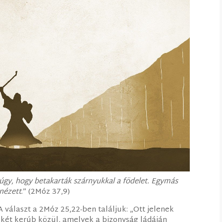
e úgy, hogy betakarták szárnyukkal a födelet. Egymás
 nézett
.” (2Móz 37,9)
A választ a 2Móz 25,22-ben találjuk: „Ott jelenek
a két kerúb közül, amelyek a bizonyság ládáján