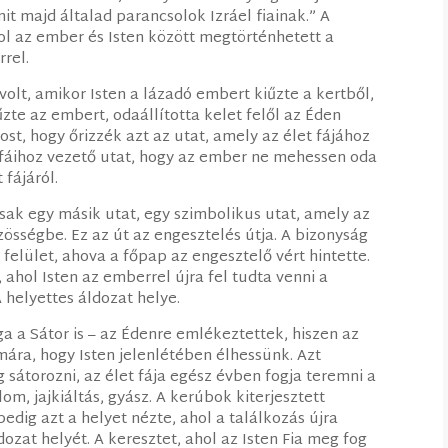
it majd általad parancsolok Izráel fiainak.” A
ol az ember és Isten között megtörténhetett a
rrel.
volt, amikor Isten a lázadó embert kiűzte a kertből,
iűzte az embert, odaállította kelet felől az Éden
ost, hogy őrizzék azt az utat, amely az élet fájához
t fáihoz vezető utat, hogy az ember ne mehessen oda
 fájáról.
sak egy másik utat, egy szimbolikus utat, amely az
zösségbe. Ez az út az engesztelés útja. A bizonyság
, ahol Isten az emberrel újra fel tudta venni a
 helyettes áldozat helye.
a a Sátor is – az Édenre emlékeztettek, hiszen az
mára, hogy Isten jelenlétében élhessünk. Azt
g sátorozni, az élet fája egész évben fogja teremni a
om, jajkiáltás, gyász. A kerúbok kiterjesztett
pedig azt a helyet nézte, ahol a találkozás újra
dozat helyét. A keresztet, ahol az Isten Fia meg fog