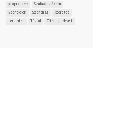
progresszív
Szabados Ádám
Szentlélek
Szentírás
szeretet
teremtés
Tűzfal
Tűzfal podcast