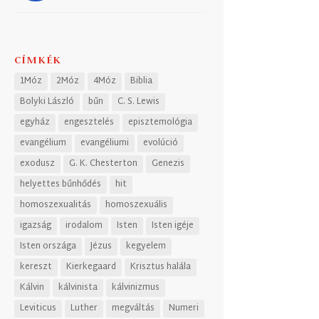
CÍMKÉK
1Móz
2Móz
4Móz
Biblia
Bolyki László
bűn
C. S. Lewis
egyház
engesztelés
episztemológia
evangélium
evangéliumi
evolúció
exodusz
G. K. Chesterton
Genezis
helyettes bűnhődés
hit
homoszexualitás
homoszexuális
igazság
irodalom
Isten
Isten igéje
Isten országa
Jézus
kegyelem
kereszt
Kierkegaard
Krisztus halála
Kálvin
kálvinista
kálvinizmus
Leviticus
Luther
megváltás
Numeri