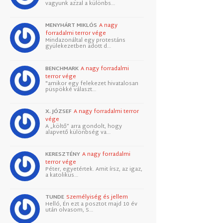
vagyunk azzal a különbs…
MENYHÁRT MIKLÓS
A nagy
forradalmi terror vége
Mindazonáltal egy protestáns
gyülekezetben adott d…
BENCHMARK
A nagy forradalmi
terror vége
"amikor egy felekezet hivatalosan
püspökké választ…
X. JÓZSEF
A nagy forradalmi terror
vége
A „költő” arra gondolt, hogy
alapvető különbség va…
KERESZTÉNY
A nagy forradalmi
terror vége
Péter, egyetértek. Amit írsz, az igaz,
a katolikus…
TUNDE
Személyiség és jellem
Helló, Én ezt a posztot majd 10 év
után olvasom, S…