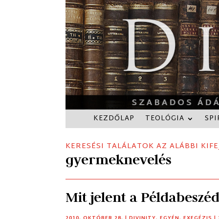
KEZDŐLAP
TEOLÓGIA
SPI
KERESÉSI TALÁLATOK AZ ALÁBBI KIFE
gyermeknevelés
Mit jelent a Példabeszéd
2010. OKTÓBER 28.
|
DIVINITY
,
EGYÉN
,
EXEGÉZIS
|