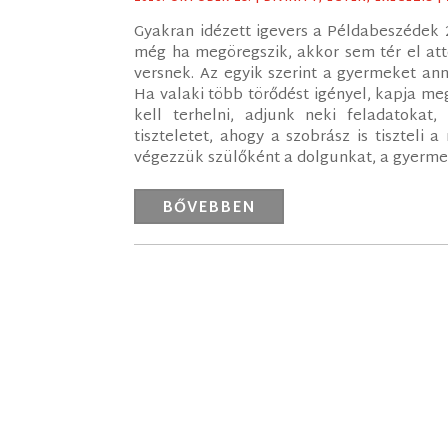
Gyakran idézett igevers a Példabeszédek 
még ha megöregszik, akkor sem tér el att
versnek. Az egyik szerint a gyermeket an
Ha valaki több törődést igényel, kapja meg
kell terhelni, adjunk neki feladatokat
tiszteletet, ahogy a szobrász is tiszteli a
végezzük szülőként a dolgunkat, a gyermek
BŐVEBBEN