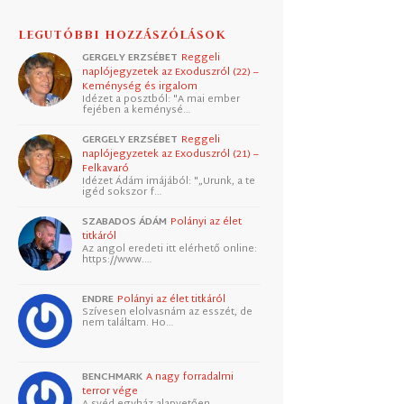
LEGUTÓBBI HOZZÁSZÓLÁSOK
GERGELY ERZSÉBET
Reggeli
naplójegyzetek az Exoduszról (22) –
Keménység és irgalom
Idézet a posztból: "A mai ember
fejében a keménysé…
GERGELY ERZSÉBET
Reggeli
naplójegyzetek az Exoduszról (21) –
Felkavaró
Idézet Ádám imájából: "„Urunk, a te
igéd sokszor f…
SZABADOS ÁDÁM
Polányi az élet
titkáról
Az angol eredeti itt elérhető online:
https://www.…
ENDRE
Polányi az élet titkáról
Szívesen elolvasnám az esszét, de
nem találtam. Ho…
BENCHMARK
A nagy forradalmi
terror vége
A svéd egyház alapvetően