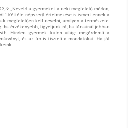
22,6: „Neveld a gyermeket a neki megfelelő módon,
ól.” Kétféle népszerű értelmezése is ismert ennek a
nak megfelelően kell nevelni, amilyen a természete.
, ha érzékenyebb, figyeljünk rá, ha társainál jobban
, stb. Minden gyermek külön világ: megérdemli a
 márványt, és az író is tiszteli a mondatokat. Ha jól
eink...