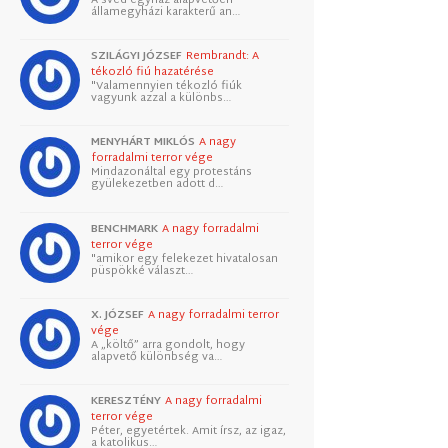
államegyházi karakterű an…
SZILÁGYI JÓZSEF
Rembrandt: A
tékozló fiú hazatérése
"Valamennyien tékozló fiúk
vagyunk azzal a különbs…
MENYHÁRT MIKLÓS
A nagy
forradalmi terror vége
Mindazonáltal egy protestáns
gyülekezetben adott d…
BENCHMARK
A nagy forradalmi
terror vége
"amikor egy felekezet hivatalosan
püspökké választ…
X. JÓZSEF
A nagy forradalmi terror
vége
A „költő” arra gondolt, hogy
alapvető különbség va…
KERESZTÉNY
A nagy forradalmi
terror vége
Péter, egyetértek. Amit írsz, az igaz,
a katolikus…