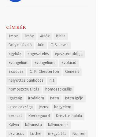
CÍMKÉK
1Móz
2Móz
4Móz
Biblia
Bolyki László
bűn
C. S. Lewis
egyház
engesztelés
episztemológia
evangélium
evangéliumi
evolúció
exodusz
G. K. Chesterton
Genezis
helyettes bűnhődés
hit
homoszexualitás
homoszexuális
igazság
irodalom
Isten
Isten igéje
Isten országa
Jézus
kegyelem
kereszt
Kierkegaard
Krisztus halála
Kálvin
kálvinista
kálvinizmus
Leviticus
Luther
megváltás
Numeri