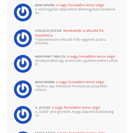
BENCHMARK
A nagy forradalmi terror vége
A svéd egyház alapvetően államegyházi karakterű
an…
SZILÁGYI JÓZSEF
Rembrandt: A tékozló fiú
hazatérése
"Valamennyien tékozló fiúk vagyunk azzal a
különbs…
MENYHÁRT MIKLÓS
A nagy forradalmi terror vége
Mindazonáltal egy protestáns gyülekezetben adott
d…
BENCHMARK
A nagy forradalmi terror vége
"amikor egy felekezet hivatalosan püspökké
választ…
X. JÓZSEF
A nagy forradalmi terror vége
A „költő” arra gondolt, hogy alapvető különbség
va…