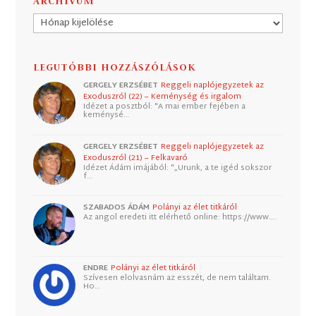
ARCHÍVUM
Archívum
LEGUTÓBBI HOZZÁSZÓLÁSOK
GERGELY ERZSÉBET
Reggeli naplójegyzetek az
Exoduszról (22) – Keménység és irgalom
Idézet a posztból: "A mai ember fejében a
keménysé…
GERGELY ERZSÉBET
Reggeli naplójegyzetek az
Exoduszról (21) – Felkavaró
Idézet Ádám imájából: "„Urunk, a te igéd sokszor
f…
SZABADOS ÁDÁM
Polányi az élet titkáról
Az angol eredeti itt elérhető online: https://www.…
ENDRE
Polányi az élet titkáról
Szívesen elolvasnám az esszét, de nem találtam.
Ho…