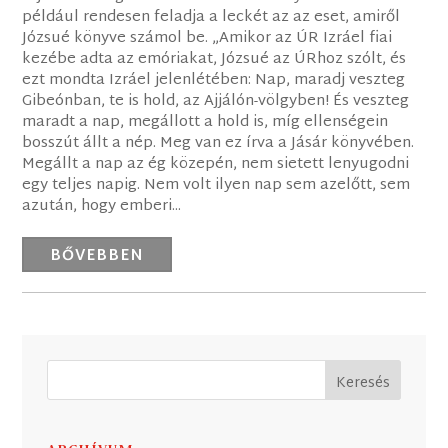
például rendesen feladja a leckét az az eset, amiről
Józsué könyve számol be. „Amikor az ÚR Izráel fiai
kezébe adta az emóriakat, Józsué az ÚRhoz szólt, és
ezt mondta Izráel jelenlétében: Nap, maradj veszteg
Gibeónban, te is hold, az Ajjálón-völgyben! És veszteg
maradt a nap, megállott a hold is, míg ellenségein
bosszút állt a nép. Meg van ez írva a Jásár könyvében.
Megállt a nap az ég közepén, nem sietett lenyugodni
egy teljes napig. Nem volt ilyen nap sem azelőtt, sem
azután, hogy emberi...
BŐVEBBEN