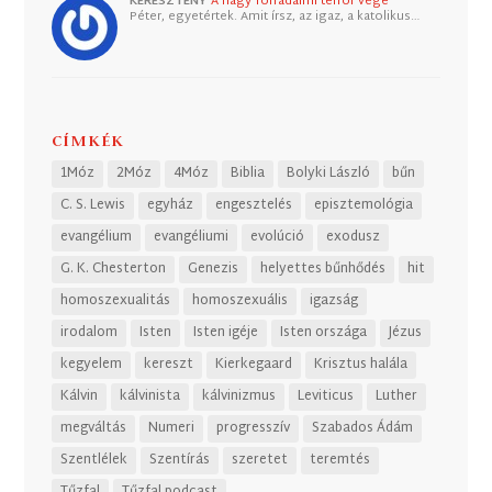
KERESZTÉNY
A nagy forradalmi terror vége
Péter, egyetértek. Amit írsz, az igaz, a katolikus…
CÍMKÉK
1Móz
2Móz
4Móz
Biblia
Bolyki László
bűn
C. S. Lewis
egyház
engesztelés
episztemológia
evangélium
evangéliumi
evolúció
exodusz
G. K. Chesterton
Genezis
helyettes bűnhődés
hit
homoszexualitás
homoszexuális
igazság
irodalom
Isten
Isten igéje
Isten országa
Jézus
kegyelem
kereszt
Kierkegaard
Krisztus halála
Kálvin
kálvinista
kálvinizmus
Leviticus
Luther
megváltás
Numeri
progresszív
Szabados Ádám
Szentlélek
Szentírás
szeretet
teremtés
Tűzfal
Tűzfal podcast