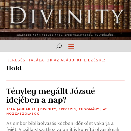
KERESÉSI TALÁLATOK AZ ALÁBBI KIFEJEZÉSRE:
Hold
Tényleg megállt Józsué
idejében a nap?
2014. JANUÁR 21.
|
DIVINITY
,
EXEGÉZIS
,
TUDOMÁNY
| 42
HOZZÁSZÓLÁSOK
Az ember bibliaolvasás közben időnként vakarja a
fejét. A csillagászathoz valamit is konyító olvasóknak