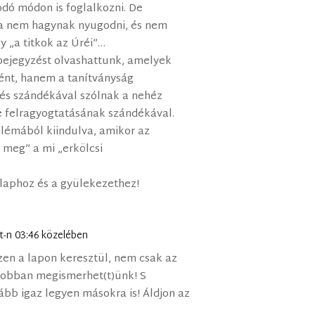
dó módon is foglalkozni. De
ha nem hagynak nyugodni, és nem
y „a titkok az Úréi”…
bejegyzést olvashattunk, amelyek
ént, hanem a tanítványság
zés szándékával szólnak a nehéz
ge felragyogtatásának szándékával.
lémából kiindulva, amikor az
 meg” a mi „erkölcsi
nlaphoz és a gyülekezethez!
t-n 03:46 közelében
en a lapon keresztül, nem csak az
 jobban megismerhet(t)ünk! S
bb igaz legyen másokra is! Áldjon az