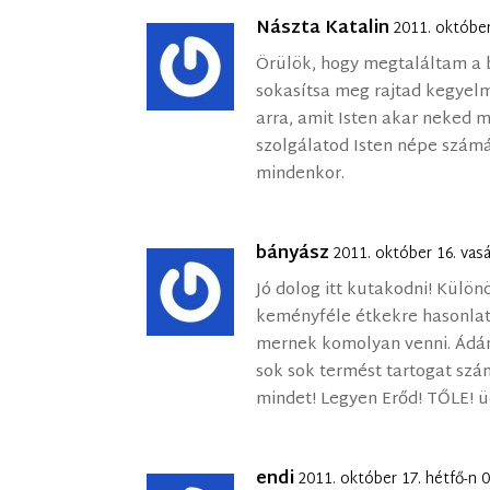
Nászta Katalin
2011. október
Örülök, hogy megtaláltam a b
sokasítsa meg rajtad kegyelm
arra, amit Isten akar neked m
szolgálatod Isten népe szám
mindenkor.
bányász
2011. október 16. vas
Jó dolog itt kutakodni! Külö
keményféle étkekre hasonla
mernek komolyan venni. Ádá
sok sok termést tartogat szá
mindet! Legyen Erőd! TŐLE! ü
endi
2011. október 17. hétfő-n 