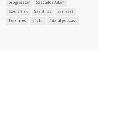
progresszív
Szabados Ádám
Szentlélek
Szentírás
szeretet
teremtés
Tűzfal
Tűzfal podcast