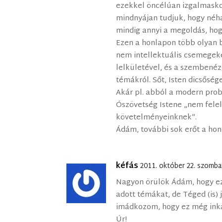
ezekkel öncélúan izgalmasko
mindnyájan tudjuk, hogy né
mindig annyi a megoldás, hog
Ezen a honlapon több olyan 
nem intellektuális csemegek
lelkületével, és a szembené
témákról. Sőt, Isten dicsősé
Akár pl. abból a modern prob
Ószövetség Istene „nem felel
követelményeinknek”.
Ádám, további sok erőt a ho
kéfás
2011. október 22. szomba
Nagyon örülök Ádám, hogy ez
adott témákat, de Téged (is)
imádkozom, hogy ez még inká
Úr!