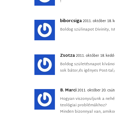
!
biborcsiga
2011. október 18. 
Boldog szülinapot Divinity, Is
Zsotza
2011. október 18. kedd
Boldog születésnapot kíváno
sok bátor,és igényes Post-tal,
B. Marci
2011. október 20. csü
Hogyan viszonyuljunk a nehé
teológiai problémákhoz?
Minden bizonnyal van, amikor 