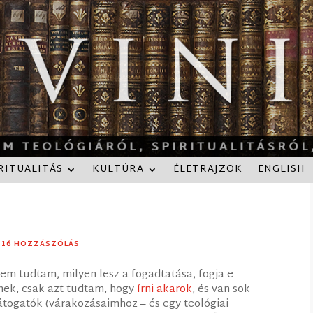
RITUALITÁS
KULTÚRA
ÉLETRAJZOK
ENGLISH
|
16 HOZZÁSZÓLÁS
Nem tudtam, milyen lesz a fogadtatása, fogja-e
mnek, csak azt tudtam, hogy
írni akarok
, és van sok
togatók (várakozásaimhoz – és egy teológiai