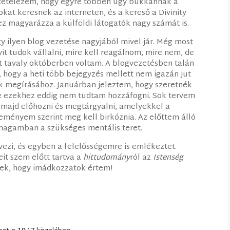
feltételezem, hogy egyre többen úgy bukkannak a
at keresnek az interneten, és a kereső a Divinity
 ez magyarázza a külföldi látogatók nagy számát is.
gy ilyen blog vezetése nagyjából mivel jár. Még most
t tudok vállalni, mire kell reagálnom, mire nem, de
t tavaly októberben voltam. A blogvezetésben talán
 hogy a heti több bejegyzés mellett nem igazán jut
 megírásához. Januárban jeleztem, hogy szeretnék
de ezekhez eddig nem tudtam hozzáfogni. Sok tervem
 majd előhozni és megtárgyalni, amelyekkel a
ményem szerint meg kell birkóznia. Az előttem álló
magamban a szükséges mentális teret.
vezi, és egyben a felelősségemre is emlékeztet.
eit szem előtt tartva a
hittudomány
ról az
Istenség
lek, hogy imádkozzatok értem!