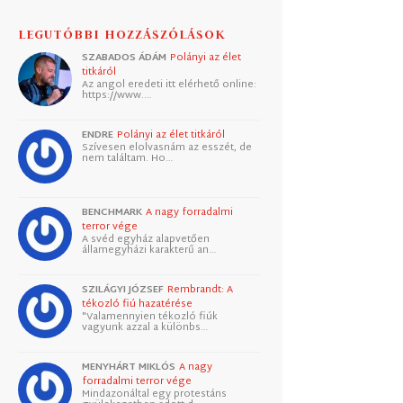
LEGUTÓBBI HOZZÁSZÓLÁSOK
SZABADOS ÁDÁM
Polányi az élet
titkáról
Az angol eredeti itt elérhető online:
https://www.…
ENDRE
Polányi az élet titkáról
Szívesen elolvasnám az esszét, de
nem találtam. Ho…
BENCHMARK
A nagy forradalmi
terror vége
A svéd egyház alapvetően
államegyházi karakterű an…
SZILÁGYI JÓZSEF
Rembrandt: A
tékozló fiú hazatérése
"Valamennyien tékozló fiúk
vagyunk azzal a különbs…
MENYHÁRT MIKLÓS
A nagy
forradalmi terror vége
Mindazonáltal egy protestáns