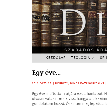
KEZDŐLAP
TEOLÓGIA
SPI
Egy éve…
2011 OKT. 15.
|
DIVINITY
,
NINCS KATEGORIZÁLVA
Egy éve indítottam útjára ezt a honlapot. 
olvasni valaki, lesz-e visszhangja a cikkei
gondolatom hozzá. Őszintén meglepett a lá