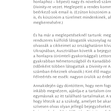
honlaphoz – képest) nagy és növekvő száma
Divinity-re vezet. Meglepett a rendes ko
beérkező sok email is. (Ezúton köszönöm a 
is, és köszönöm a türelmet mindenkinek, a
megkeresésére.)
És ha már a meglepetéseknél tartunk: meg
rendszeres külföldi látogatók viszonylag 
olvassák a cikkeimet az országhatáron kív
Ukrajnában, Ausztriában követik a bejegyzé
a honlapra (örömteli gyakorisággal) Letto
gyakrabban Németországból és Kanadából?
(Időnként többen látogattak a Divinity-re
számban érkeznek olvasók.) Kint élő magya
Félreértés ne essék: nagyon örülök az érd
Annakidején úgy döntöttem, hogy nem fogom
inkább megnézem, ajánlja-e a tartalom önma
egymásnak az itt található tartalmakat. A 
hogy létezik az a szükség, amelyet be akar
szívesen olvas olyan jellegű bejegyzéseket