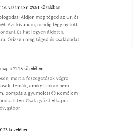
 16. vasárnap-n 09:51 közelében
logodat! Áldjon meg téged az Úr, és
ét. Azt kívánom, mindig légy nyitott
ondani. És hát legyen áldott a
ára. Őrizzen meg téged és családodat
árnap-n 22:25 közelében
nösen, mert a feszegetések végre
tosak, témák, amiket sokan nem
m, pompás a gyümölcs! 🙂 Remélem
modra Isten. Csak gyözd elkapni
dv, gábor
00:23 közelében