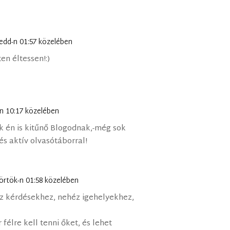
kedd-n 01:57 közelében
ten éltessen!:)
-n 10:17 közelében
k én is kitűnő Blogodnak,-még sok
és aktív olvasótáborral!
törtök-n 01:58 közelében
z kérdésekhez, nehéz igehelyekhez,
félre kell tenni őket, és lehet