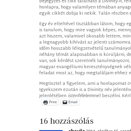
bejegyzés és cikk található a Divinity-n, 
honlapra, hogy valamilyen témában anyagok
egyik cikkét dobja ki nekik. Talán részben
Egy év elteltével tisztábban látom, hogy e
is tanulom, hogy mire vagyok képes, mennyi
azt hiszem, valamivel okosabb lettem, min
a legnagyobb kihívást az jelenti számomra,
időm hosszabb lélegzetvételű tanulmányok
néhány témát alaposabban is körüljárni, 
van, sok kérdést szeretnék tanulmányozni,
magyar evangéliumi kereszténységnek véle
feladat most az, hogy megtaláljam ehhez 
Megtisztel a figyelem, ami a honlapomat ö
Igyekszem ezután is a Divinity név jelentés
jelenlétében
istenfélelem
mel beszélni. Kér
Print
Email
16 hozzászólás