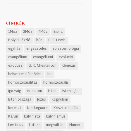
CÍMKÉK
1Móz
2Móz
4Móz
Biblia
Bolyki László
bűn
C. S. Lewis
egyház
engesztelés
episztemológia
evangélium
evangéliumi
evolúció
exodusz
G. K. Chesterton
Genezis
helyettes bűnhődés
hit
homoszexualitás
homoszexuális
igazság
irodalom
Isten
Isten igéje
Isten országa
Jézus
kegyelem
kereszt
Kierkegaard
Krisztus halála
Kálvin
kálvinista
kálvinizmus
Leviticus
Luther
megváltás
Numeri