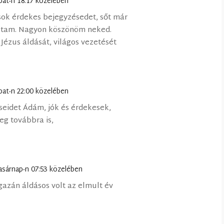
bat-n 18:17 közelében
sok érdekes bejegyzésedet, sőt már
vastam. Nagyon köszönöm neked.
Jézus áldását, világos vezetését
bat-n 22:00 közelében
seidet Ádám, jók és érdekesek,
eg továbbra is,
vasárnap-n 07:53 közelében
azán áldásos volt az elmult év