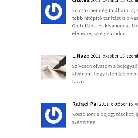
chavila
2011. október 15. szom
Én csak nemrég találtam rá, 
több hitépítő tanítást is ol
Gratulálok, és kívánom az Úr 
életedre, szolgálatodra.
L.Nazo
2011. október 15. szom
Szívesen olvasom a bejegyzé
kívánom, hogy Isten áldjon m
Nazo
Rafael Pál
2011. október 16. 
Köszönöm a bejegyzéseket, ig
számomra.