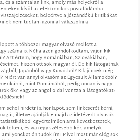
, és a számtalan link, amely más helyekről a
mmenteken kívül az elektronikus postaládámba
visszajelzéseket, beleértve a jószándékú kritikákat
kinek nem tudtam azonnal válaszolni a
lepett a többezer magyar olvasó mellett a
nagy száma is. Néha azon gondolkodtam, vajon kik
ül? Azt értem, hogy Romániában, Szlovákiában,
seimet, hiszen ott sok magyar él. De kik látogatnak
rszágból, Japánból vagy Kuvaitból? Kik jönnek még
 Miért van annyi olvasóm az Egyesült Államokból?
 Amerikából, mint Romániából, pedig onnan is nagy
rok ők? Vagy az angol oldal vonzza a látogatókat?
eklődésnek!
 sehol hirdetni a honlapot, sem linkcserét kérni,
gát, illetve ajánlják-e majd az idetévedt olvasók
statisztikákból egyértelműen arra következtetek,
ok tölteni, és van egy szélesebb kör, amelyik
, amilyeneket én tudok írni. Mivel most már elég sok