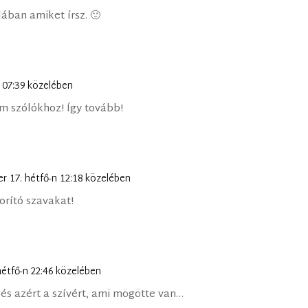
ában amiket írsz. 🙂
n 07:39 közelében
m szólókhoz! Így tovább!
r 17. hétfő-n 12:18 közelében
rító szavakat!
hétfő-n 22:46 közelében
 és azért a szívért, ami mögötte van…