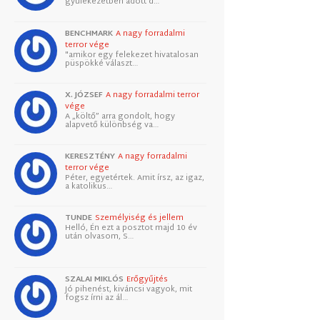
gyülekezetben adott d…
BENCHMARK
A nagy forradalmi
terror vége
"amikor egy felekezet hivatalosan
püspökké választ…
X. JÓZSEF
A nagy forradalmi terror
vége
A „költő” arra gondolt, hogy
alapvető különbség va…
KERESZTÉNY
A nagy forradalmi
terror vége
Péter, egyetértek. Amit írsz, az igaz,
a katolikus…
TUNDE
Személyiség és jellem
Helló, Én ezt a posztot majd 10 év
után olvasom, S…
SZALAI MIKLÓS
Erőgyűjtés
Jó pihenést, kiváncsi vagyok, mit
fogsz írni az ál…