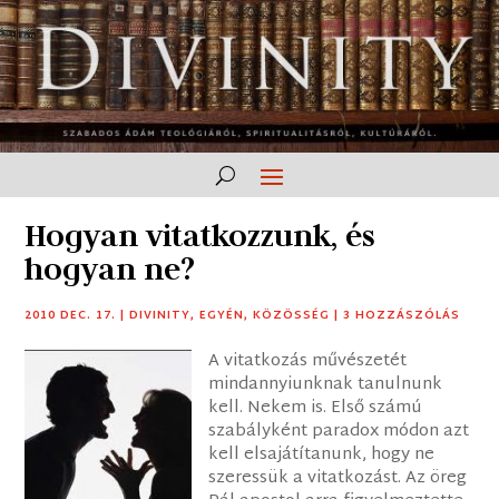
Hogyan vitatkozzunk, és
hogyan ne?
2010 DEC. 17.
|
DIVINITY
,
EGYÉN
,
KÖZÖSSÉG
|
3 HOZZÁSZÓLÁS
A vitatkozás művészetét
mindannyiunknak tanulnunk
kell. Nekem is. Első számú
szabályként paradox módon azt
kell elsajátítanunk, hogy ne
szeressük a vitatkozást. Az öreg