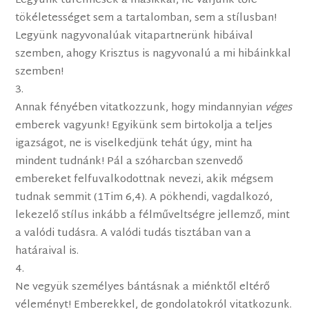
Legyünk türelmesek a másikkal, ne várjunk tőle
tökéletességet sem a tartalomban, sem a stílusban!
Legyünk nagyvonalúak vitapartnerünk hibáival
szemben, ahogy Krisztus is nagyvonalú a mi hibáinkkal
szemben!
Annak fényében vitatkozzunk, hogy mindannyian
véges
emberek vagyunk! Egyikünk sem birtokolja a teljes
igazságot, ne is viselkedjünk tehát úgy, mint ha
mindent tudnánk! Pál a szóharcban szenvedő
embereket felfuvalkodottnak nevezi, akik mégsem
tudnak semmit (1Tim 6,4). A pökhendi, vagdalkozó,
lekezelő stílus inkább a félműveltségre jellemző, mint
a valódi tudásra. A valódi tudás tisztában van a
határaival is.
Ne vegyük személyes bántásnak a miénktől eltérő
véleményt! Emberekkel, de gondolatokról vitatkozunk.