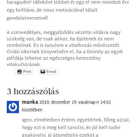
haragudni? Időnként többet ér egy el nem mondott érv
egy brilliáns, de rossz motivációval tálalt
gondolatmenetnél.
A szenvedélyes, meggyőződés vezette vitákra nagy
szükség van, de csak akkor, ha építenek és nem
rombolnak. Én is tanulom a vitatkozás művészetét.
Óriási sikernek könyvelném el, ha a Divinity az egyik
példája lehetne az egészséges keresztény
vitakultúrának.
Print
Email
3 hozzászólás
manka
2010. december 19. vasárnap-n 14:32
közelében
igen, elméletben értem, egyetértek, főleg azzal,
hogy ezt is meg kell tanulni, és jól kell tudni
gyakorolni. jó átismételni ezeket a