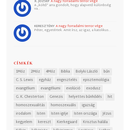
X. JÓZSEF
A nagy forradalmi terror vége
A „költő” arra gondolt, hogy alapvető különbség
va…
KERESZTÉNY
A nagy forradalmi terror vége
Péter, egyetértek. Amit írsz, az igaz, a katolikus…
CÍMKÉK
1Móz
2Móz
4Móz
Biblia
Bolyki László
bűn
C. S. Lewis
egyház
engesztelés
episztemológia
evangélium
evangéliumi
evolúció
exodusz
G. K. Chesterton
Genezis
helyettes bűnhődés
hit
homoszexualitás
homoszexuális
igazság
irodalom
Isten
Isten igéje
Isten országa
Jézus
kegyelem
kereszt
Kierkegaard
Krisztus halála