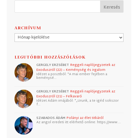
ARCHÍVUM
Archívum
LEGUTÓBBI HOZZÁSZÓLÁSOK
GERGELY ERZSÉBET
Reggeli naplójegyzetek az
Exoduszról (22) – Keménység és irgalom
Idézet a posztból: "A mai ember fejében a
keménysé…
GERGELY ERZSÉBET
Reggeli naplójegyzetek az
Exoduszról (21) – Felkavaró
Idézet Ádám imájából: "„Urunk, a te igéd sokszor
f…
SZABADOS ÁDÁM
Polányi az élet titkáról
Az angol eredeti itt elérhető online: https://www.…