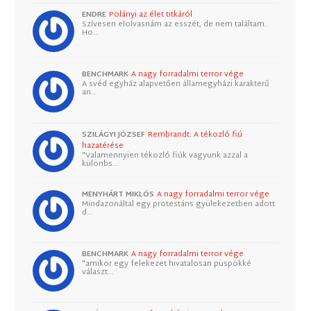
ENDRE
Polányi az élet titkáról
Szívesen elolvasnám az esszét, de nem találtam.
Ho…
BENCHMARK
A nagy forradalmi terror vége
A svéd egyház alapvetően államegyházi karakterű
an…
SZILÁGYI JÓZSEF
Rembrandt: A tékozló fiú
hazatérése
"Valamennyien tékozló fiúk vagyunk azzal a
különbs…
MENYHÁRT MIKLÓS
A nagy forradalmi terror vége
Mindazonáltal egy protestáns gyülekezetben adott
d…
BENCHMARK
A nagy forradalmi terror vége
"amikor egy felekezet hivatalosan püspökké
választ…