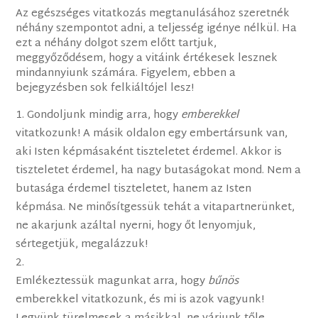
Az egészséges vitatkozás megtanulásához szeretnék
néhány szempontot adni, a teljesség igénye nélkül. Ha
ezt a néhány dolgot szem előtt tartjuk,
meggyőződésem, hogy a vitáink értékesek lesznek
mindannyiunk számára. Figyelem, ebben a
bejegyzésben sok felkiáltójel lesz!
Gondoljunk mindig arra, hogy
emberekkel
vitatkozunk! A másik oldalon egy embertársunk van,
aki Isten képmásaként tiszteletet érdemel. Akkor is
tiszteletet érdemel, ha nagy butaságokat mond. Nem a
butasága érdemel tiszteletet, hanem az Isten
képmása. Ne minősítgessük tehát a vitapartnerünket,
ne akarjunk azáltal nyerni, hogy őt lenyomjuk,
sértegetjük, megalázzuk!
Emlékeztessük magunkat arra, hogy
bűnös
emberekkel vitatkozunk, és mi is azok vagyunk!