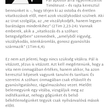
Pál apostol arra figyelmeztette
Timóteust – és rajta keresztül
bennünket is –, hogy térjen ki az ostoba és éretlen
vitatkozások elől, mert azok viszálykodást szülnek. Aki
az Urat szolgálja, az „ne viszálykodjék, hanem legyen
barátságos mindenkihez” (2Tim 2,23-24). Vannak
emberek, akik a „vitatkozás és a szóharc
betegségében” szenvednek, „amelyből irigység,
viszálykodás, istenkáromlás, gonosz gyanúsítás
származik” (1Tim 6,4).
Ez nem azt jelenti, hogy nincs szükség vitákra. Pál is
vitázott, Jézus is vitázott. Azt kell megértenünk, hogy a
vita nem önmagában értékes, hanem akkor, ha azon
keresztül képesek vagyunk tanulni és tanítani. És
szeretni. A szóharc önmagában csak eltávolít és
gyanúsítgatáshoz, rágalmazáshoz vezet. Mielőtt
belemegyünk egy vitába, vizsgáljuk meg az
indítékainkat, nehogy gőgünket és belső
békétlenségünket tegyük csak nyilvánvalóvá mások
előtt.