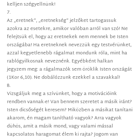
kelljen szégyellnünk!
Az „eretnek”, „eretnekség” jelzőket tartogassuk
azokra az esetekre, amikor valóban arról van szó! Ne
felejtsük el, hogy az eretnekek nem mennek be Isten
országába! Ha eretneknek nevezzük egy testvérünket,
azzal kegyetlenebb rágalmat mondunk róla, mint ha
rablógyilkosnak neveznénk. Egyébként halkan
jegyzem meg: a rágalmazók sem öröklik Isten országát
(1Kor 6,10). Ne dobálózzunk ezekkel a szavakkal!
Vizsgáljuk meg a szívünket, hogy a motivációink
rendben vannak-e! Van bennem szeretet a másik iránt?
Isten dicsőségét keresem? Miközben a másikat tanítani
akarom, én magam tanítható vagyok? Arra vagyok
dühös, amit a másik mond, vagy valami mással
kapcsolatos haragomat élem ki rajta? Jogom van