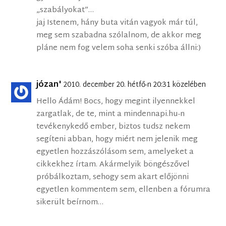
„szabályokat”…
jaj Istenem, hány buta vitán vagyok már túl,
meg sem szabadna szólalnom, de akkor meg
pláne nem fog velem soha senki szóba állni:)
józan'
2010. december 20. hétfő-n 20:31 közelében
Hello Ádám! Bocs, hogy megint ilyennekkel
zargatlak, de te, mint a mindennapi.hu-n
tevékenykedő ember, biztos tudsz nekem
segíteni abban, hogy miért nem jelenik meg
egyetlen hozzászólásom sem, amelyeket a
cikkekhez írtam. Akármelyik böngészővel
próbálkoztam, sehogy sem akart előjönni
egyetlen kommentem sem, ellenben a fórumra
sikerült beírnom…