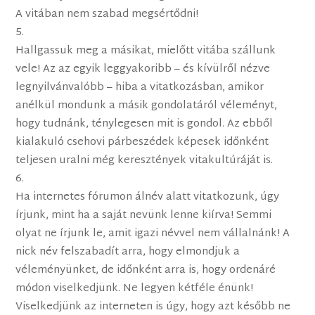
A vitában nem szabad megsértődni!
Hallgassuk meg a másikat, mielőtt vitába szállunk
vele! Az az egyik leggyakoribb – és kívülről nézve
legnyilvánvalóbb – hiba a vitatkozásban, amikor
anélkül mondunk a másik gondolatáról véleményt,
hogy tudnánk, ténylegesen mit is gondol. Az ebből
kialakuló csehovi párbeszédek képesek időnként
teljesen uralni még keresztények vitakultúráját is.
Ha internetes fórumon álnév alatt vitatkozunk, úgy
írjunk, mint ha a saját nevünk lenne kiírva! Semmi
olyat ne írjunk le, amit igazi névvel nem vállalnánk! A
nick név felszabadít arra, hogy elmondjuk a
véleményünket, de időnként arra is, hogy ordenáré
módon viselkedjünk. Ne legyen kétféle énünk!
Viselkedjünk az interneten is úgy, hogy azt később ne