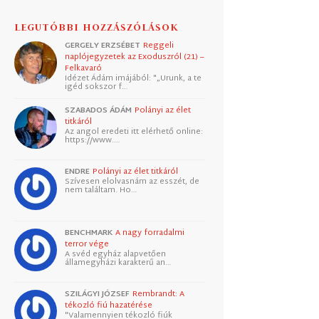
LEGUTÓBBI HOZZÁSZÓLÁSOK
GERGELY ERZSÉBET
Reggeli
naplójegyzetek az Exoduszról (21) –
Felkavaró
Idézet Ádám imájából: "„Urunk, a te
igéd sokszor f…
SZABADOS ÁDÁM
Polányi az élet
titkáról
Az angol eredeti itt elérhető online:
https://www.…
ENDRE
Polányi az élet titkáról
Szívesen elolvasnám az esszét, de
nem találtam. Ho…
BENCHMARK
A nagy forradalmi
terror vége
A svéd egyház alapvetően
államegyházi karakterű an…
SZILÁGYI JÓZSEF
Rembrandt: A
tékozló fiú hazatérése
"Valamennyien tékozló fiúk