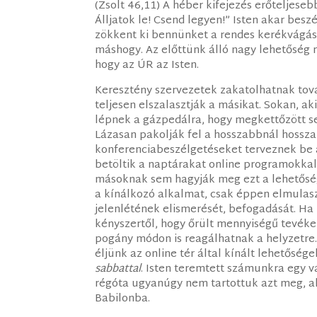
(Zsolt 46,11) A héber kifejezés erőteljese
Álljatok le! Csend legyen!” Isten akar besz
zökkent ki bennünket a rendes kerékvágás
máshogy. Az előttünk álló nagy lehetőség m
hogy az ÚR az Isten.
Keresztény szervezetek zakatolhatnak tov
teljesen elszalasztják a másikat. Sokan, a
lépnek a gázpedálra, hogy megkettőzött s
Lázasan pakolják fel a hosszabbnál hossza
konferenciabeszélgetéseket terveznek be 
betöltik a naptárakat online programokkal
másoknak sem hagyják meg ezt a lehetősége
a kínálkozó alkalmat, csak éppen elmulasztj
jelenlétének elismerését, befogadását. Ha
kényszertől, hogy őrült mennyiségű tevéke
pogány módon is reagálhatnak a helyzetre
éljünk az online tér által kínált lehetőség
sabbattal
. Isten teremtett számunkra egy vá
régóta ugyanúgy nem tartottuk azt meg, ah
Babilonba.