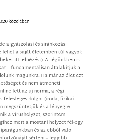
 10:20 közelében
de a gyászolási és siránkozási
 lehet a saját életemben túl vagyok
beket itt, elnézést). A cégünkben is
at – fundamentálisan átalakítjuk a
olunk magunkra. Ha már az élet ezt
ehetőséget és nem átmeneti
ine lett az új norma, a régi
felesleges dolgot (iroda, fizikai
an megszüntetjük és a lényegre
nik a vírushelyzet, szerintem
égihez mert a mostani helyzet fél-egy
z iparágunkban és az ebből való
fortzónáját sérteni – legjobb