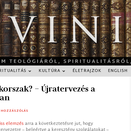
RITUALITÁS
KULTÚRA
ÉLETRAJZOK
ENGLISH
gkorszak? – Újratervezés a
ban
8 HOZZÁSZÓLÁS
riss elemzés
arra a következtetésre jut, hogy
ervezetre – beleértve a keresztény szolgálatokat –