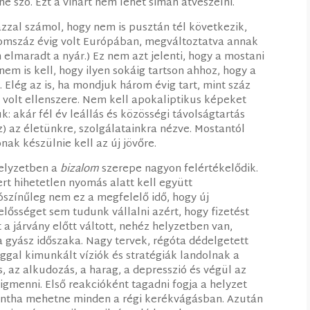
e szó. Ezt a vihart nem lehet simán átvészelni.
zal számol, hogy nem is pusztán tél következik,
romszáz évig volt Európában, megváltoztatva annak
elmaradt a nyár.) Ez nem azt jelenti, hogy a mostani
em is kell, hogy ilyen sokáig tartson ahhoz, hogy a
Elég az is, ha mondjuk három évig tart, mint száz
volt ellenszere. Nem kell apokaliptikus képeket
: akár fél év leállás és közösségi távolságtartás
sz) az életünkre, szolgálatainkra nézve. Mostantól
ak készülnie kell az új jövőre.
helyzetben a
bizalom
szerepe nagyon felértékelődik.
t hihetetlen nyomás alatt kell együtt
ószínűleg nem ez a megfelelő idő, hogy új
lősséget sem tudunk vállalni azért, hogy fizetést
a járvány előtt váltott, nehéz helyzetben van,
a gyász időszaka. Nagy tervek, régóta dédelgetett
gal kimunkált víziók és stratégiák landolnak a
, az alkudozás, a harag, a depresszió és végül az
gmenni. Első reakcióként tagadni fogja a helyzet
mintha mehetne minden a régi kerékvágásban. Azután