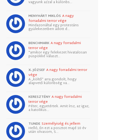
vagyunk azzal a különbs…
MENYHÁRT MIKLÓS
A nagy
forradalmi terror vége
Mindazonáltal egy protestáns
gyülekezetben adott d…
BENCHMARK
A nagy forradalmi
terror vége
"amikor egy felekezet hivatalosan
püspökké választ…
X. JÓZSEF
A nagy forradalmi terror
vége
A „költő” arra gondolt, hogy
alapvető különbség va…
KERESZTÉNY
A nagy forradalmi
terror vége
Péter, egyetértek. Amit írsz, az igaz,
a katolikus…
TUNDE
Személyiség és jellem
Helló, Én ezt a posztot majd 10 év
után olvasom, S…