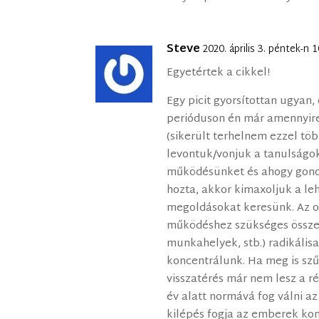
Steve
2020. április 3. péntek-n
Egyetértek a cikkel!
Egy picit gyorsítottan ugyan, 
perióduson én már amennyire
(sikerült terhelnem ezzel töb
levontuk/vonjuk a tanulságok
működésünket és ahogy gond
hozta, akkor kimaxoljuk a l
megoldásokat keresünk. Az onl
működéshez szükséges összes 
munkahelyek, stb.) radikális
koncentrálunk. Ha meg is szű
visszatérés már nem lesz a r
év alatt normává fog válni a
kilépés fogja az emberek kom