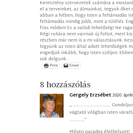
Keresztény szervezetek számára a mostani i
el a terveinket, az álmainkat, tegyük őket
abban a hitben, hogy Isten a feltámadás Is
feltámadás mindig jobb, mint a túlélés. Enge
friss módon! Ez a valódi lehetőség! Ne raga
Régi ruhára nem varrnak új foltot, mert kis
részben már nem is a mi választásunk. Kezd
legyünk az Isten által adott lehetőségek
engedjük inkább, hogy Isten szóljon. Ebben 
sok dolgunk…
Print
Email
8 hozzászólás
Gergely Erzsébet
2020. ápri
„……………………………… Gondoljunk 
vágtató világban Isten váratl
…………..”
Milyen paradox élethelyzet!