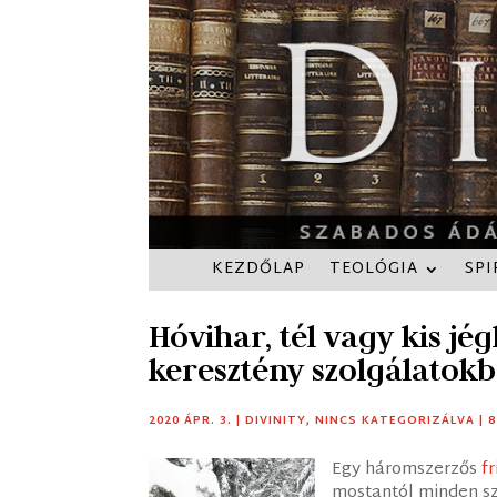
KEZDŐLAP
TEOLÓGIA
SPI
Hóvihar, tél vagy kis jé
keresztény szolgálatok
2020 ÁPR. 3.
|
DIVINITY
,
NINCS KATEGORIZÁLVA
|
Egy háromszerzős
f
mostantól minden sz