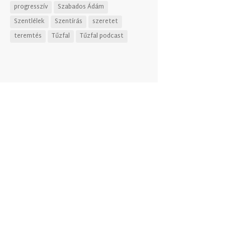
progresszív
Szabados Ádám
Szentlélek
Szentírás
szeretet
teremtés
Tűzfal
Tűzfal podcast