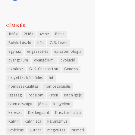
CÍMKÉK
1Móz
2Móz
4Móz
Biblia
Bolyki László
bűn
C. S. Lewis
egyház
engesztelés
episztemológia
evangélium
evangéliumi
evolúció
exodusz
G. K. Chesterton
Genezis
helyettes bűnhődés
hit
homoszexualitás
homoszexuális
igazság
irodalom
Isten
Isten igéje
Isten országa
Jézus
kegyelem
kereszt
Kierkegaard
Krisztus halála
Kálvin
kálvinista
kálvinizmus
Leviticus
Luther
megváltás
Numeri