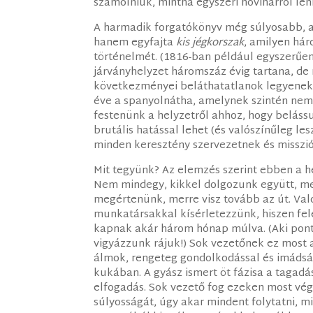
számolniuk, mintha egyszeri hóviharról lenn
A harmadik forgatókönyv még súlyosabb, az
hanem egyfajta
kis jégkorszak
, amilyen há
történelmét. (1816-ban például egyszerűen 
járványhelyzet háromszáz évig tartana, de n
következményei beláthatatlanok legyenek. 
éve a spanyolnátha, amelynek szintén nem 
festenünk a helyzetről ahhoz, hogy belássuk
brutális hatással lehet (és valószínűleg le
minden keresztény szervezetnek és misszión
Mit tegyünk? Az elemzés szerint ebben a 
Nem mindegy, kikkel dolgozunk együtt, mer
megértenünk, merre visz tovább az út. Val
munkatársakkal kísérletezzünk, hiszen fele
kapnak akár három hónap múlva. (Aki pont 
vigyázzunk rájuk!) Sok vezetőnek ez most 
álmok, rengeteg gondolkodással és imádság
kukában. A gyász ismert öt fázisa a tagadás
elfogadás. Sok vezető fog ezeken most végi
súlyosságát, úgy akar mindent folytatni, 