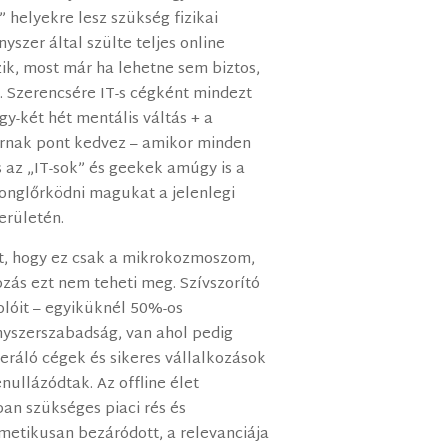
 helyekre lesz szükség fizikai
yszer által szülte teljes online
zik, most már ha lehetne sem biztos,
a. Szerencsére IT-s cégként mindezt
gy-két hét mentális váltás + a
tornak pont kedvez – amikor minden
s az „IT-sok” és geekek amúgy is a
songlőrködni magukat a jelenlegi
erületén.
nt, hogy ez csak a mikrokozmoszom,
zás ezt nem teheti meg. Szívszorító
olóit – egyiküknél 50%-os
nyszerszabadság, van ahol pedig
eráló cégek és sikeres vállalkozások
nullázódtak. Az offline élet
an szükséges piaci rés és
metikusan bezáródott, a relevanciája