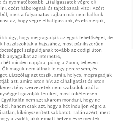
bb és nyomatékosabb: „Hallgassatok végre el!
élni, ezért háborognak és tajtékoznak vizei. Azért
ból, mert a folyamatos zajban már nem hallunk
ost az, hogy végre elhallgassunk, és elismerjük,
ább úgy, hogy megragadják az egyik lehetőséget, de
kik hozzászoktak a hajszához, most pánikszerűen
ebességgel száguldjanak tovább az eddigi úton.
bb anyagaikat az internetre,
a hét minden napjára, pörög a Zoom, teljesen
. Ők maguk nem állnak le egy percre sem, és
t. Látszólag azt teszik, ami a helyes, megragadják
ák azt, amire Isten hív: az elhallgatást és Isten
 keresztény szervezetek nem szabadok attól a
nységgel igazolják létüket, most tökéletesen
. Egyáltalán nem azt akarom mondani, hogy ne
ekkel, hanem csak azt, hogy a hét induljon végre a
ratlan, kikényszerített sabbatot. Talán azért, mert
ogy a zsidók, akik emiatt hetven évre mentek