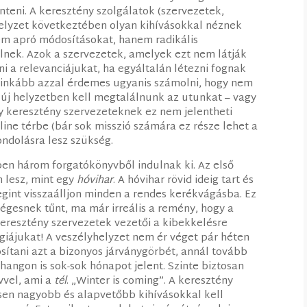
inteni. A keresztény szolgálatok (szervezetek,
helyzet következtében olyan kihívásokkal néznek
m apró módosításokat, hanem radikális
elnek. Azok a szervezetek, amelyek ezt nem látják
eni a relevanciájukat, ha egyáltalán létezni fognak
 inkább azzal érdemes ugyanis számolni, hogy nem
en új helyzetben kell megtalálnunk az utunkat – vagy
 keresztény szervezeteknek ez nem jelentheti
line térbe (bár sok misszió számára ez része lehet a
ondolásra lesz szükség.
ben három forgatókönyvből indulnak ki. Az első
n lesz, mint egy
hóvihar
. A hóvihar rövid ideig tart és
egint visszaálljon minden a rendes kerékvágásba. Ez
égesnek tűnt, ma már irreális a remény, hogy a
eresztény szervezetek vezetői a kibekkelésre
égiájukat! A veszélyhelyzet nem ér véget pár héten
osítani azt a bizonyos járványgörbét, annál tovább
phangon is sok-sok hónapot jelent. Szinte biztosan
vvel, ami a
tél
. „Winter is coming”. A keresztény
en nagyobb és alapvetőbb kihívásokkal kell