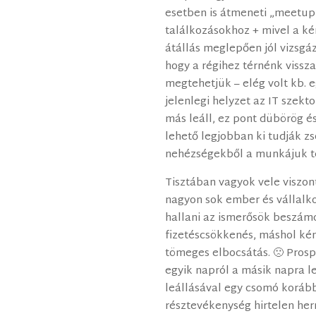
esetben is átmeneti „meetup”
találkozásokhoz + mivel a kén
átállás meglepően jól vizsgá
hogy a régihez térnénk vissz
megtehetjük – elég volt kb. e
jelenlegi helyzet az IT szek
más leáll, ez pont dübörög é
lehető legjobban ki tudják z
nehézségekből a munkájuk t
Tisztában vagyok vele viszo
nagyon sok ember és vállalko
hallani az ismerősök beszám
fizetéscsökkenés, máshol ké
tömeges elbocsátás. 🙁 Prosp
egyik napról a másik napra le
leállásával egy csomó korább
résztevékenység hirtelen her