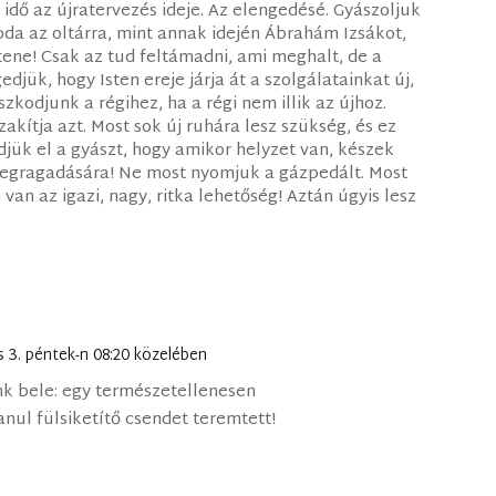
dő az újratervezés ideje. Az elengedésé. Gyászoljuk
 oda az oltárra, mint annak idején Ábrahám Izsákot,
tene! Csak az tud feltámadni, ami meghalt, de a
djük, hogy Isten ereje járja át a szolgálatainkat új,
szkodjunk a régihez, ha a régi nem illik az újhoz.
zakítja azt. Most sok új ruhára lesz szükség, és ez
jük el a gyászt, hogy amikor helyzet van, készek
 megragadására! Ne most nyomjuk a gázpedált. Most
van az igazi, nagy, ritka lehetőség! Aztán úgyis lesz
lis 3. péntek-n 08:20 közelében
bele: egy természetellenesen
anul fülsiketítő csendet teremtett!