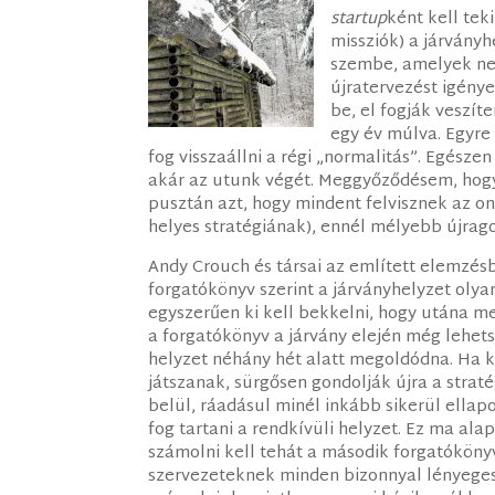
startup
ként kell tek
missziók) a járvány
szembe, amelyek ne
újratervezést igény
be, el fogják veszít
egy év múlva. Egyre
fog visszaállni a régi „normalitás”. Egész
akár az utunk végét. Meggyőződésem, hogy
pusztán azt, hogy mindent felvisznek az on
helyes stratégiának), ennél mélyebb újrag
Andy Crouch és társai az említett elemzés
forgatókönyv szerint a járványhelyzet olya
egyszerűen ki kell bekkelni, hogy utána m
a forgatókönyv a járvány elején még lehets
helyzet néhány hét alatt megoldódna. Ha k
játszanak, sürgősen gondolják újra a strat
belül, ráadásul minél inkább sikerül ellap
fog tartani a rendkívüli helyzet. Ez ma ala
számolni kell tehát a második forgatóköny
szervezeteknek minden bizonnyal lényeges