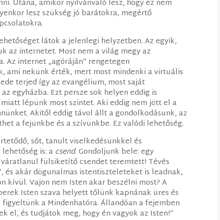
i. Utána, amikor nyilvánvaló lesz, hogy ez nem
ilyenkor lesz szükség jó barátokra, megértő
apcsolatokra.
hetőséget látok a jelenlegi helyzetben. Az egyik,
k az internetet. Most nem a világ megy az
. Az internet „agóráján” rengetegen
 ami nekünk érték, mert most mindenki a virtuális
zede terjed így az evangélium, most saját
n az egyházba. Ezt persze sok helyen eddig is
iatt lépünk most szintet. Aki eddig nem jött el a
nünket. Akitől eddig távol állt a gondolkodásunk, az
het a fejünkbe és a szívünkbe. Ez valódi lehetőség.
tetődő, sőt, tanult viselkedésünkkel és
lehetőség is: a
csend
. Gondoljunk bele: egy
váratlanul fülsiketítő csendet teremtett! Tévés
 és akár dögunalmas istentiszteleteket is leadnak,
n kívül. Vajon nem Isten akar beszélni most? A
erek Isten szava helyett tőlünk kapnának üres és
 figyeltünk a Mindenhatóra. Állandóan a fejemben
ek el, és tudjátok meg, hogy én vagyok az Isten!”