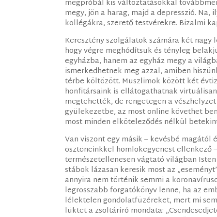
megpróbál kis változtatásokkal továbbmenn
megy, jön a harag, majd a depresszió. Na, 
kollégákra, szerető testvérekre. Bizalmi k
Keresztény szolgálatok számára két nagy le
hogy végre meghódítsuk és tényleg belakju
egyházba, hanem az egyház megy a világba
ismerkedhetnek meg azzal, amiben hiszünk,
térbe költözött. Muszlimok között két évti
honfitársaink is ellátogathatnak virtuálisa
megtehették, de rengetegen a vészhelyzet m
gyülekezetbe, az most online követhet ben
most minden elköteleződés nélkül betekint
Van viszont egy másik – kevésbé magától ér
ösztöneinkkel homlokegyenest ellenkező – 
természetellenesen vágtató világban Isten 
stábok lázasan keresik most az „eseményt”,
annyira nem történik semmi a koronavíruso
legrosszabb forgatókönyv lenne, ha az emb
lélektelen gondolatfüzéreket, mert mi sem
lüktet a zsoltáríró mondata: „Csendesedjet