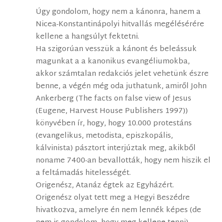
Úgy gondolom, hogy nem a kánonra, hanem a
Nicea-Konstantinápolyi hitvallás megélésérére
kellene a hangsúlyt fektetni.
Ha szigorúan vesszük a kánont és beleássuk
magunkat a a kanonikus evangéliumokba,
akkor számtalan redakciós jelet vehetünk észre
benne, a végén még oda juthatunk, amiről John
Ankerberg (The facts on false view of Jesus
(Eugene, Harvest House Publishers 1997))
könyvében ír, hogy, hogy 10.000 protestáns
(evangelikus, metodista, episzkopális,
kálvinista) pásztort interjúztak meg, akikből
noname 7400-an bevallották, hogy nem hiszik el
a feltámadás hitelességét.
Origenész, Atanáz égtek az Egyházért.
Origenész olyat tett meg a Hegyi Beszédre
hivatkozva, amelyre én nem lennék képes (de