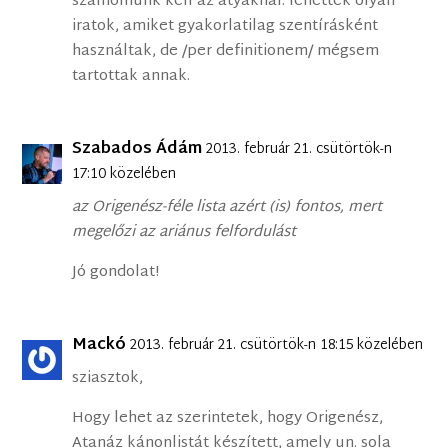
számolnunk kell az atyáknál: lehettek olyan
iratok, amiket gyakorlatilag szentírásként
használtak, de /per definitionem/ mégsem
tartottak annak.
Szabados Ádám
2013. február 21. csütörtök-n
17:10 közelében
az Origenész-féle lista azért (is) fontos, mert
megelőzi az ariánus felfordulást
Jó gondolat!
Mackó
2013. február 21. csütörtök-n 18:15 közelében
sziasztok,
Hogy lehet az szerintetek, hogy Origenész,
Atanáz kánonlistát készített, amely un. sola