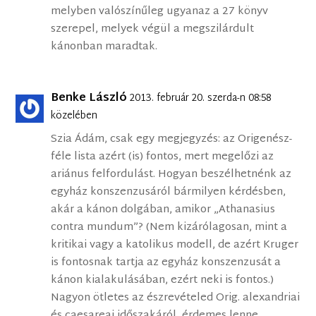
melyben valószínűleg ugyanaz a 27 könyv
szerepel, melyek végül a megszilárdult
kánonban maradtak.
Benke László
2013. február 20. szerda-n 08:58
közelében
Szia Ádám, csak egy megjegyzés: az Origenész-
féle lista azért (is) fontos, mert megelőzi az
ariánus felfordulást. Hogyan beszélhetnénk az
egyház konszenzusáról bármilyen kérdésben,
akár a kánon dolgában, amikor „Athanasius
contra mundum”? (Nem kizárólagosan, mint a
kritikai vagy a katolikus modell, de azért Kruger
is fontosnak tartja az egyház konszenzusát a
kánon kialakulásában, ezért neki is fontos.)
Nagyon ötletes az észrevételed Orig. alexandriai
és caesareai időszakáról, érdemes lenne