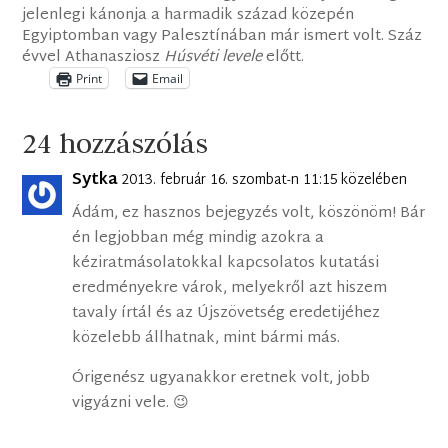
jelenlegi kánonja a harmadik század közepén
Egyiptomban vagy Palesztínában már ismert volt. Száz
évvel Athanasziosz
Húsvéti levele
előtt.
Print
Email
24 hozzászólás
Sytka
2013. február 16. szombat-n 11:15 közelében
Ádám, ez hasznos bejegyzés volt, köszönöm! Bár
én legjobban még mindig azokra a
kéziratmásolatokkal kapcsolatos kutatási
eredményekre várok, melyekről azt hiszem
tavaly írtál és az Újszövetség eredetijéhez
közelebb állhatnak, mint bármi más.
Órigenész ugyanakkor eretnek volt, jobb
vigyázni vele. 😉