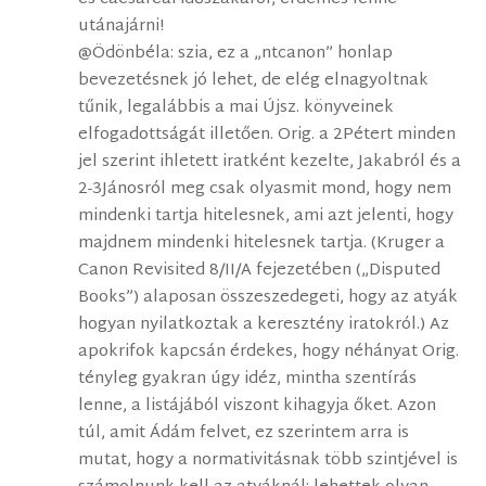
utánajárni!
@Ödönbéla: szia, ez a „ntcanon” honlap
bevezetésnek jó lehet, de elég elnagyoltnak
tűnik, legalábbis a mai Újsz. könyveinek
elfogadottságát illetően. Orig. a 2Pétert minden
jel szerint ihletett iratként kezelte, Jakabról és a
2-3Jánosról meg csak olyasmit mond, hogy nem
mindenki tartja hitelesnek, ami azt jelenti, hogy
majdnem mindenki hitelesnek tartja. (Kruger a
Canon Revisited 8/II/A fejezetében („Disputed
Books”) alaposan összeszedegeti, hogy az atyák
hogyan nyilatkoztak a keresztény iratokról.) Az
apokrifok kapcsán érdekes, hogy néhányat Orig.
tényleg gyakran úgy idéz, mintha szentírás
lenne, a listájából viszont kihagyja őket. Azon
túl, amit Ádám felvet, ez szerintem arra is
mutat, hogy a normativitásnak több szintjével is