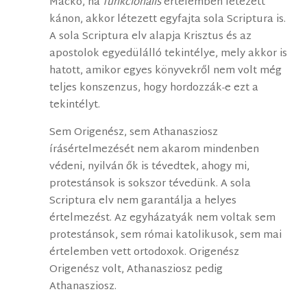
Mackó, ha
funkcionális
értelemben létezett
kánon, akkor létezett egyfajta sola Scriptura is.
A sola Scriptura elv alapja Krisztus és az
apostolok egyedülálló tekintélye, mely akkor is
hatott, amikor egyes könyvekről nem volt még
teljes konszenzus, hogy hordozzák-e ezt a
tekintélyt.
Sem Origenész, sem Athanasziosz
írásértelmezését nem akarom mindenben
védeni, nyilván ők is tévedtek, ahogy mi,
protestánsok is sokszor tévedünk. A sola
Scriptura elv nem garantálja a helyes
értelmezést. Az egyházatyák nem voltak sem
protestánsok, sem római katolikusok, sem mai
értelemben vett ortodoxok. Origenész
Origenész volt, Athanasziosz pedig
Athanasziosz.