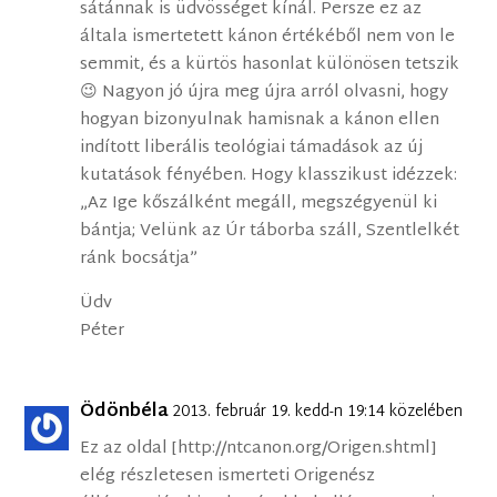
sátánnak is üdvösséget kínál. Persze ez az
általa ismertetett kánon értékéből nem von le
semmit, és a kürtös hasonlat különösen tetszik
😉 Nagyon jó újra meg újra arról olvasni, hogy
hogyan bizonyulnak hamisnak a kánon ellen
indított liberális teológiai támadások az új
kutatások fényében. Hogy klasszikust idézzek:
„Az Ige kőszálként megáll, megszégyenül ki
bántja; Velünk az Úr táborba száll, Szentlelkét
ránk bocsátja”
Üdv
Péter
Ödönbéla
2013. február 19. kedd-n 19:14 közelében
Ez az oldal [http://ntcanon.org/Origen.shtml]
elég részletesen ismerteti Origenész