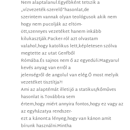
Nem alaptalanul.Egyébként tetszik a
„vízvezeték-szerelő”hasonlat,de
szerintem vannak olyan teológusok akik nem
hogy nem pucolják az eltöm-
ött,szennyes vezetéket hanem inkább
kilukasztják.Packer-ról azt olvastam
valahol,hogy katolikus lett,képletesen szólva
megtette az utat Genfből
Rómába.És sajnos nem ő az egyedüli.Magyarul
kevés anyag van erről a
jelenségről de angolul van elég.Ő most melyik
vezetéket tisztítja?!
Ami az alaptémát illeti:jó a statikus/kőműves
hasonlat is.Továbbra sem
értem,hogy miért annyira fontos,hogy ez vagy az
az egyházatya rendszer-
ezt a kánont:a lényeg,hogy van kánon amit
bírunk használni.Mintha