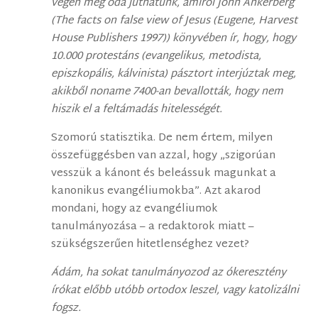
végén még oda juthatunk, amiről John Ankerberg
(The facts on false view of Jesus (Eugene, Harvest
House Publishers 1997)) könyvében ír, hogy, hogy
10.000 protestáns (evangelikus, metodista,
episzkopális, kálvinista) pásztort interjúztak meg,
akikből noname 7400-an bevallották, hogy nem
hiszik el a feltámadás hitelességét.
Szomorú statisztika. De nem értem, milyen
összefüggésben van azzal, hogy „szigorúan
vesszük a kánont és beleássuk magunkat a
kanonikus evangéliumokba”. Azt akarod
mondani, hogy az evangéliumok
tanulmányozása – a redaktorok miatt –
szükségszerűen hitetlenséghez vezet?
Ádám, ha sokat tanulmányozod az ókeresztény
írókat előbb utóbb ortodox leszel, vagy katolizálni
fogsz.