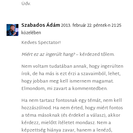
Üdv.
Szabados Ádám
2013. február 22. péntek-n 21:25
közelében
Kedves Spectator!
Miért ez az ingerült hang?
– kérdezed tőlem.
Nem voltam tudatában annak, hogy ingerülten
írok, de ha más is ezt érzi a szavaimból, lehet,
hogy jobban meg kell ismernem magamat.
Elmondom, mi zavart a kommentedben.
Ha nem tartasz fontosnak egy témát, nem kell
hozzászólnod. Ha nem érted, hogy miért fontos
a téma másoknak (és érdekel a válasz), akkor
kérdezz, mielőtt ítéletet mondasz. Nem a
képzettség hiánya zavar, hanem a lenéző,