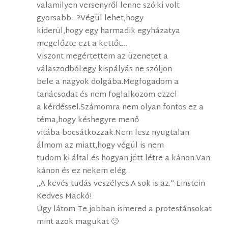
valamilyen versenyről lenne szó:ki volt
gyorsabb…?Végül lehet,hogy
kiderül,hogy egy harmadik egyházatya
megelőzte ezt a kettőt…
Viszont megértettem az üzenetet a
válaszodból:egy kispályás ne szóljon
bele a nagyok dolgába.Megfogadom a
tanácsodat és nem foglalkozom ezzel
a kérdéssel.Számomra nem olyan fontos ez a
téma,hogy késhegyre menő
vitába bocsátkozzak.Nem lesz nyugtalan
álmom az miatt,hogy végül is nem
tudom ki által és hogyan jött létre a kánon.Van
kánon és ez nekem elég.
„A kevés tudás veszélyes.A sok is az.”-Einstein
Kedves Mackó!
Úgy látom Te jobban ismered a protestánsokat
mint azok magukat 🙂