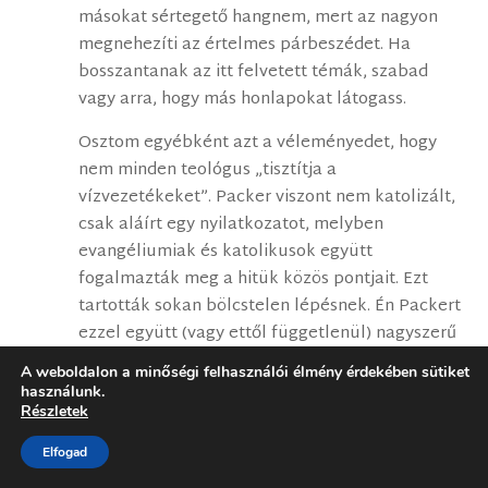
másokat sértegető hangnem, mert az nagyon
megnehezíti az értelmes párbeszédet. Ha
bosszantanak az itt felvetett témák, szabad
vagy arra, hogy más honlapokat látogass.
Osztom egyébként azt a véleményedet, hogy
nem minden teológus „tisztítja a
vízvezetékeket”. Packer viszont nem katolizált,
csak aláírt egy nyilatkozatot, melyben
evangéliumiak és katolikusok együtt
fogalmazták meg a hitük közös pontjait. Ezt
tartották sokan bölcstelen lépésnek. Én Packert
ezzel együtt (vagy ettől függetlenül) nagyszerű
teológusnak tartom.
A weboldalon a minőségi felhasználói élmény érdekében sütiket
használunk.
Részletek
Spectator
2013. február 22. péntek-n 23:50
Elfogad
közelében