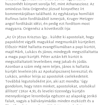
huszonhét könyvet sorolja fel, mint Athanasziosz. Az
ominózus lista Origenész Józsué könyvéhez írt
kommentárjában található. Az egyházatya homíliáit
Rufinus latin fordításából ismerjük, Kruger Metzger
angol fordítását idézi, én pedig ezt fordítom most
magyarra. Origenész a következőt írja:
„Az Úr Jézus Krisztus így… küldte ki apostolait, hogy
papokként vigyék magukkal megmunkált kürtjeiket.
Először Máté hallatta evangéliumában a papi kürtöt,
majd Márk, Lukács és János; mindegyik megszólaltatta
a maga papi kürtjét. Péter aztán két kürtöt is
megszólaltatott leveleiben; meg Jakab és Júdás.
Azonban a szám még nem teljes, János is hallatta
kürtjét levelein [és az Apokalipszisen] keresztül; és
Lukács, amikor leírja az apostolok cselekedeteit.
Továbbá legutolsóként jön, aki azt mondta: ’úgy
gondolom, hogy Isten minket, apostolokat, utolsókul
állított’ (1Kor 4,9), és levelei tizennégy kürtjén
mennydörögve lerombolja egészen az alapokig Jerikó
falait, vagyis a bálványimádás minden eszközét és a