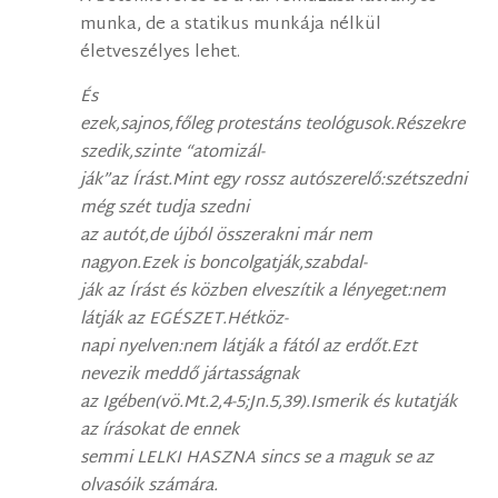
munka, de a statikus munkája nélkül
életveszélyes lehet.
És
ezek,sajnos,főleg protestáns teológusok.Részekre
szedik,szinte “atomizál-
ják”az Írást.Mint egy rossz autószerelő:szétszedni
még szét tudja szedni
az autót,de újból összerakni már nem
nagyon.Ezek is boncolgatják,szabdal-
ják az Írást és közben elveszítik a lényeget:nem
látják az EGÉSZET.Hétköz-
napi nyelven:nem látják a fától az erdőt.Ezt
nevezik meddő jártasságnak
az Igében(vö.Mt.2,4-5;Jn.5,39).Ismerik és kutatják
az írásokat de ennek
semmi LELKI HASZNA sincs se a maguk se az
olvasóik számára.