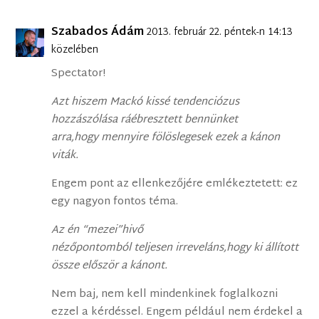
Szabados Ádám
2013. február 22. péntek-n 14:13
közelében
Spectator!
Azt hiszem Mackó kissé tendenciózus
hozzászólása ráébresztett bennünket
arra,hogy mennyire fölöslegesek ezek a kánon
viták.
Engem pont az ellenkezőjére emlékeztetett: ez
egy nagyon fontos téma.
Az én “mezei”hivő
nézőpontomból teljesen irreveláns,hogy ki állított
össze először a kánont.
Nem baj, nem kell mindenkinek foglalkozni
ezzel a kérdéssel. Engem például nem érdekel a