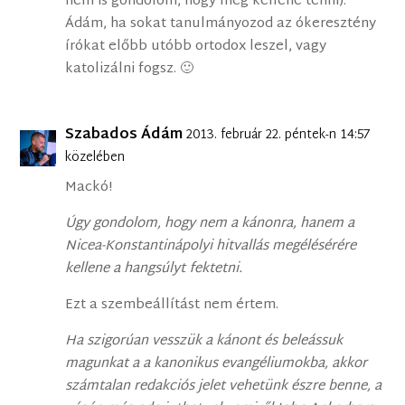
nem is gondolom, hogy meg kellene tenni).
Ádám, ha sokat tanulmányozod az ókeresztény
írókat előbb utóbb ortodox leszel, vagy
katolizálni fogsz. 🙂
Szabados Ádám
2013. február 22. péntek-n 14:57
közelében
Mackó!
Úgy gondolom, hogy nem a kánonra, hanem a
Nicea-Konstantinápolyi hitvallás megélésérére
kellene a hangsúlyt fektetni.
Ezt a szembeállítást nem értem.
Ha szigorúan vesszük a kánont és beleássuk
magunkat a a kanonikus evangéliumokba, akkor
számtalan redakciós jelet vehetünk észre benne, a