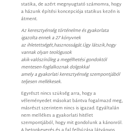
statika, de azért megnyugtató számomra, hogy
a házunk építési koncepciója statikus kezén is
átment.
Az keresztyénség történelme és gyakorlata
igazolta ennek a 27 könyvnek
az ihletettségét,hasznosságát.Úgy látszik,hogy
vannak olyan teológusok
akik-valószínűleg a megélhetési gondoktól
mentesen-foglalkoznak dolgokkal
amely a gyakorlati keresztyénség szempontjából
teljesen mellékesek.
Egyrészt nincs szükség arra, hogy a
véleményedet másokat bántva fogalmazd meg,
másrészt szerintem nincs is igazad. Egyáltalán
nem mellékes a gyakorlati hitélet
szempontjából, hogy mit gondolunk a kánonról.
A betonkeverés és a fal felhúzása látványos