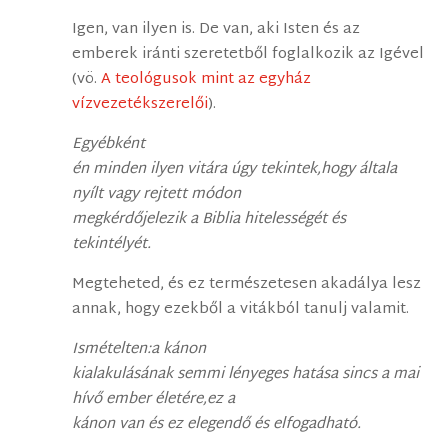
Igen, van ilyen is. De van, aki Isten és az
emberek iránti szeretetből foglalkozik az Igével
(vö.
A teológusok mint az egyház
vízvezetékszerelői
).
Egyébként
én minden ilyen vitára úgy tekintek,hogy általa
nyílt vagy rejtett módon
megkérdőjelezik a Biblia hitelességét és
tekintélyét.
Megteheted, és ez természetesen akadálya lesz
annak, hogy ezekből a vitákból tanulj valamit.
Ismételten:a kánon
kialakulásának semmi lényeges hatása sincs a mai
hívő ember életére,ez a
kánon van és ez elegendő és elfogadható.