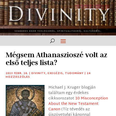
Mégsem Athanaszioszé volt az
első teljes lista?
2013 FEBR. 16.
|
DIVINITY
,
EXEGÉZIS
,
TUDOMÁNY
|
24
HOZZÁSZÓLÁS
Michael J. Kruger blogján
találtam egy érdekes
cikksorozatot
10 Misconception
About the New Testament
Canon
(Tíz tévedés az
újszövetségi kánonnal