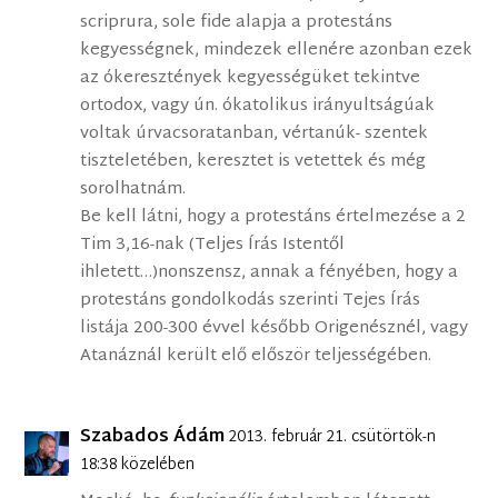
scriprura, sole fide alapja a protestáns
kegyességnek, mindezek ellenére azonban ezek
az ókeresztények kegyességüket tekintve
ortodox, vagy ún. ókatolikus irányultságúak
voltak úrvacsoratanban, vértanúk- szentek
tiszteletében, keresztet is vetettek és még
sorolhatnám.
Be kell látni, hogy a protestáns értelmezése a 2
Tim 3,16-nak (Teljes Írás Istentől
ihletett…)nonszensz, annak a fényében, hogy a
protestáns gondolkodás szerinti Tejes Írás
listája 200-300 évvel később Origenésznél, vagy
Atanáznál került elő először teljességében.
Szabados Ádám
2013. február 21. csütörtök-n
18:38 közelében