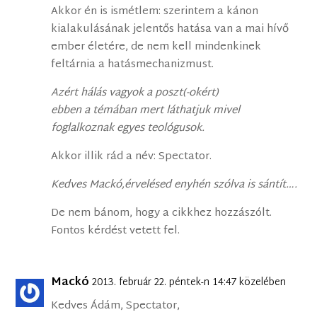
Akkor én is ismétlem: szerintem a kánon
kialakulásának jelentős hatása van a mai hívő
ember életére, de nem kell mindenkinek
feltárnia a hatásmechanizmust.
Azért hálás vagyok a poszt(-okért)
ebben a témában mert láthatjuk mivel
foglalkoznak egyes teológusok.
Akkor illik rád a név: Spectator.
Kedves Mackó,érvelésed enyhén szólva is sántít….
De nem bánom, hogy a cikkhez hozzászólt.
Fontos kérdést vetett fel.
Mackó
2013. február 22. péntek-n 14:47 közelében
Kedves Ádám, Spectator,