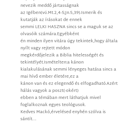
nevezik meddő jártasságnak
az Igében(vö.Mt.2,4-5;Jn.5,39).Ismerik és
kutatják az írásokat de ennek
semmi LELKI HASZNA sincs se a maguk se az
olvasóik számára.Egyébként
én minden ilyen vitára úgy tekintek,hogy általa
nyílt vagy rejtett módon
megkérdőjelezik a Biblia hitelességét és
tekintélyét.Ismételten:a kánon
kialakulásának semmi lényeges hatása sincs a
mai hívő ember életére,ez a
kánon van és ez elegendő és elfogadható.Azért
hálás vagyok a poszt(-okért)
ebben a témában mert láthatjuk mivel
foglalkoznak egyes teológusok.
Kedves Mackó,érvelésed enyhén szólva is
sántít….