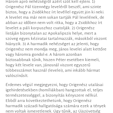
Három apró nehézségről azért szót kell ejteni. 1)
Origenész Pál tizennégy leveléről beszél, ami szinte
biztos, hogy a Zsidókhoz írt levéllel együtt jön ki neki.
A levelet ma már nem sokan tartják Pál levelének, de
abban az időben nem volt ritka, hogy a Zsidókhoz írt
levelet a páli korpuszhoz csatolják. 2) Origenész
listáján bizonytalan az Apokalipszis helye, mert a
szöveg egyes kéziratai tartalmazzák, másokból viszont
hiányzik. 3) A harmadik nehézséget az jelenti, hogy
Origenész nem mondja meg, János levelei alatt kettőre
vagy háromra gondol-e. A három azonban
biztosabbnak tűnik, hiszen Péter esetében kiemeli,
hogy két levele van, Jánosnál viszont egyszerű
többesszámot használ (levelei), ami inkább hármat
valószínűsít.
Érdemes végül megjegyezni, hogy Origenész utalásai
igehirdetésekben (homíliákban) hangzottak el, teljes
természetességgel, a bizonyítás kényszere nélkül.
Ebből arra következtethetünk, hogy Origenész
harmadik századi hallgatósága számára ezek a tények
nem voltak ismeretlenek. Úgy tűnik, az Újszövetség