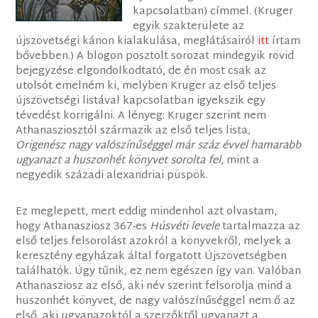
kapcsolatban) címmel. (Kruger
egyik szakterülete az
újszövetségi kánon kialakulása, meglátásairól
itt
írtam
bővebben.) A blogon posztolt sorozat mindegyik rövid
bejegyzése elgondolkodtató, de én most csak az
utolsót emelném ki, melyben Kruger az első teljes
újszövetségi listával kapcsolatban igyekszik egy
tévedést korrigálni. A lényeg: Kruger szerint nem
Athanasziosztól származik az első teljes lista,
Origenész nagy valószínűséggel már száz évvel hamarabb
ugyanazt a huszonhét könyvet sorolta fel
, mint a
negyedik századi alexandriai püspök.
Ez meglepett, mert eddig mindenhol azt olvastam,
hogy Athanasziosz 367-es
Húsvéti levele
tartalmazza az
első teljes felsorolást azokról a könyvekről, melyek a
keresztény egyházak által forgatott Újszövetségben
találhatók. Úgy tűnik, ez nem egészen így van. Valóban
Athanasziosz az első, aki név szerint felsorolja mind a
huszonhét könyvet, de nagy valószínűséggel nem ő az
első, aki ugyanazoktól a szerzőktől ugyanazt a