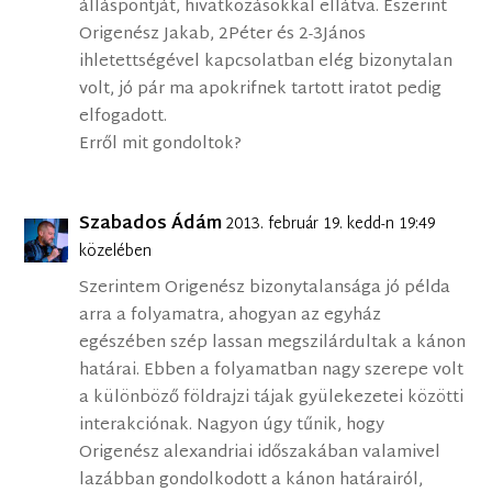
álláspontját, hivatkozásokkal ellátva. Eszerint
Origenész Jakab, 2Péter és 2-3János
ihletettségével kapcsolatban elég bizonytalan
volt, jó pár ma apokrifnek tartott iratot pedig
elfogadott.
Erről mit gondoltok?
Szabados Ádám
2013. február 19. kedd-n 19:49
közelében
Szerintem Origenész bizonytalansága jó példa
arra a folyamatra, ahogyan az egyház
egészében szép lassan megszilárdultak a kánon
határai. Ebben a folyamatban nagy szerepe volt
a különböző földrajzi tájak gyülekezetei közötti
interakciónak. Nagyon úgy tűnik, hogy
Origenész alexandriai időszakában valamivel
lazábban gondolkodott a kánon határairól,