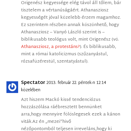
Origenész kegyessége elég távol áll tőlem, bár
tisztelem a vértanúságáért. Athanasziosz
kegyességét jóval közelebb érzem magamhoz.
Ez szerintem részben annak köszönhető, hogy
Athanasziosz – Vanyó László szerint is –
biblikusabb teológus volt, mint Origenész (vö.
Athanasziosz, a protestáns?
). És biblikusabb,
mint a római katolicizmus (szűzanyástul,
rózsafüzérestül, szentatyástul).
Spectator
2013. február 22. péntek-n 12:14
közelében
Azt hiszem Mackó kissé tendenciózus
hozzászólása ráébresztett bennünket
arra,hogy mennyire fölöslegesek ezek a kánon
viták.Az én „mezei”hivő
nézőpontomból teljesen irreveláns,hogy ki