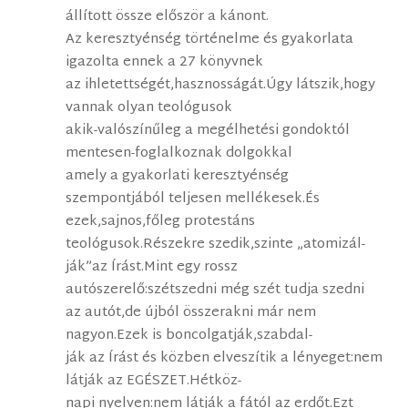
állított össze először a kánont.
Az keresztyénség történelme és gyakorlata
igazolta ennek a 27 könyvnek
az ihletettségét,hasznosságát.Úgy látszik,hogy
vannak olyan teológusok
akik-valószínűleg a megélhetési gondoktól
mentesen-foglalkoznak dolgokkal
amely a gyakorlati keresztyénség
szempontjából teljesen mellékesek.És
ezek,sajnos,főleg protestáns
teológusok.Részekre szedik,szinte „atomizál-
ják”az Írást.Mint egy rossz
autószerelő:szétszedni még szét tudja szedni
az autót,de újból összerakni már nem
nagyon.Ezek is boncolgatják,szabdal-
ják az Írást és közben elveszítik a lényeget:nem
látják az EGÉSZET.Hétköz-
napi nyelven:nem látják a fától az erdőt.Ezt