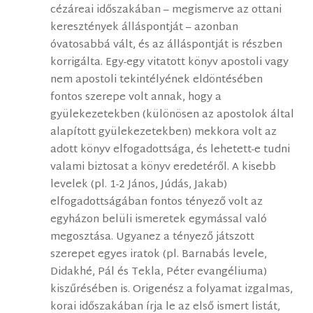
cézáreai időszakában – megismerve az ottani
keresztények álláspontját – azonban
óvatosabbá vált, és az álláspontját is részben
korrigálta. Egy-egy vitatott könyv apostoli vagy
nem apostoli tekintélyének eldöntésében
fontos szerepe volt annak, hogy a
gyülekezetekben (különösen az apostolok által
alapított gyülekezetekben) mekkora volt az
adott könyv elfogadottsága, és lehetett-e tudni
valami biztosat a könyv eredetéről. A kisebb
levelek (pl. 1-2 János, Júdás, Jakab)
elfogadottságában fontos tényező volt az
egyházon belüli ismeretek egymással való
megosztása. Ugyanez a tényező játszott
szerepet egyes iratok (pl. Barnabás levele,
Didakhé, Pál és Tekla, Péter evangéliuma)
kiszűrésében is. Origenész a folyamat izgalmas,
korai időszakában írja le az első ismert listát,