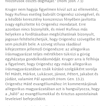
filozófusok összes dogmáját.” (Hom. Josh. 7.1)
Kruger nem hagyja figyelmen kívül azt az ellenvetést,
hogy Rufinus esetleg babrált Origenész szövegével, és
a későbbi keresztény konszenzus fényében javította
(vagy egészítette ki) Origenész mondatait. Erre
azonban nincs bizonyíték, és mivel Rufinus más
helyeken a fordításaiban megbízhatónak bizonyult,
jogosan feltételezhetjük, hogy Origenész szövegébe itt
sem piszkált bele. A szöveg stílusa ráadásul
kifejezetten jellemző Origenészre: az allegorikus
írásmagyarázat teljes mértékben tükrözi a görög
egyházatya gondolkodásmódját. Kruger arra is felhívja
a figyelmet, hogy Origenész egy másik allegorikus
írásmagyarázatában Izsák kútásó szolgáiként sorolja
fel Mátét, Márkot, Lukácsot, Jánost, Pétert, Jakabot és
Júdást, valamint Pál apostolt (Hom. Gen. 13.2).
Origenész Máté evangéliumához írt kommentárjának
allegorikus magyarázatában azt is hangsúlyozza, hogy
a „háló” az evangéliumokkal és Krisztus apostolainak
leveleivel befejeződött.