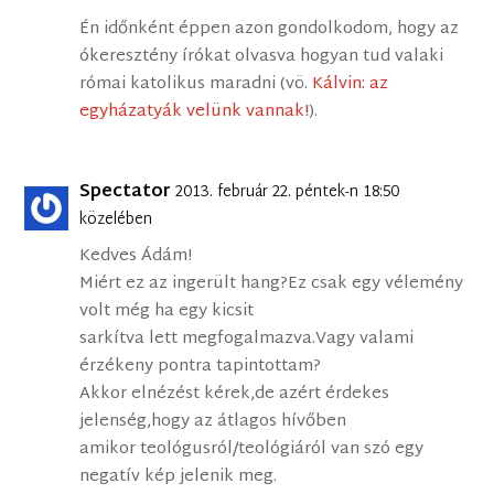
Én időnként éppen azon gondolkodom, hogy az
ókeresztény írókat olvasva hogyan tud valaki
római katolikus maradni (vö.
Kálvin: az
egyházatyák velünk vannak!
).
Spectator
2013. február 22. péntek-n 18:50
közelében
Kedves Ádám!
Miért ez az ingerült hang?Ez csak egy vélemény
volt még ha egy kicsit
sarkítva lett megfogalmazva.Vagy valami
érzékeny pontra tapintottam?
Akkor elnézést kérek,de azért érdekes
jelenség,hogy az átlagos hívőben
amikor teológusról/teológiáról van szó egy
negatív kép jelenik meg.